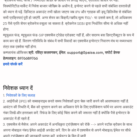
*ब्रोकरेज फ्लैट फीस / निष्पादित ऑर्डर के आधार पर लगाई जाएगी, प्रतिशत आधार पर नहीं.
सिक्योरिटीज़ मार्केट में निवेश बाजार जोखिम के अधीन है, इन्वेस्ट करने से पहले सभी संबंधित दस्तावेज़ों
को ध्यान से पढ़ें. डिजिटल अकाउंट तभी खोला जाएगा जब IPV और ग्राहक की ड्यू डिलिजेंस से संबंधित
सभी प्रक्रियाएं पूरी हो जाएंगी. अगर शेयर का बिक्री/खरीद मूल्य ₹10/- या उससे कम है, तो अधिकतम
25 पैसे प्रति शेयर ब्रोकरेज वसूला जा सकता है. ब्रोकरेज SEBI द्वारा निर्धारित सीमा से अधिक नहीं
होगा.
म्यूचुअल फंड, म्यूचुअल फंड-SIP एक्सचेंज ट्रेडेड प्रोडक्ट नहीं हैं, और सदस्य बस डिस्ट्रीब्यूटर के रूप में
काम कर रहे हैं. वितरण गतिविधि के संबंध में सभी विवादों का एक्सचेंज इन्वेस्टर निवारण मंच या मध्यस्थता
तंत्र तक एक्सेस नहीं होगा.
कम्प्लायंस ऑफिसर:
श्री. रविंद्र कलवणकर, ईमेल: support@5paisa.com, सपोर्ट डेस्क
हेल्पलाइन: 8976689766
हमसे संपर्क करें
निवेशक ध्यान दें
1.
निवेशकों के लिए सलाह
2. आईपीओ (IPO) को सब्सक्राइब करते समय निवेशकों द्वारा चेक जारी करने की आवश्यकता नहीं है.
आवंटन की स्थिति में, बैंक को भुगतान करने का अधिकार देने के लिए एप्लीकेशन फॉर्म पर अपना अकाउंट
नंबर लिखें और हस्ताक्षर करें. रिफंड के लिए कोई चिंता करने की जरूरत नहीं है क्योंकि पैसे इन्वेस्टर के
अकाउंट में ही रहते हैं.
3. एक्सचेंज से मैसेज: अपने अकाउंट में अनधिकृत ट्रांज़ैक्शन को रोकें --> अपने स्टॉक ब्रोकर के साथ
अपना मोबाइल नंबर/ईमेल आईडी अपडेट करें. दिन के अंत में एक्सचेंज से अपने मोबाइल/ईमेल पर सीधे
अपने ट्रांज़ैक्शन की जानकारी प्राप्त करें. इन्वेस्टर के हित में जारी.