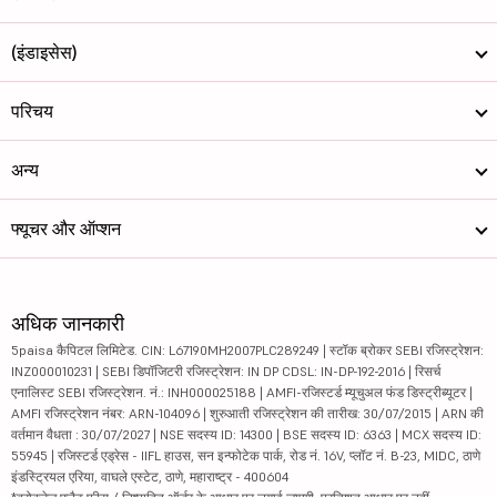
(इंडाइसेस)
परिचय
अन्य
फ्यूचर और ऑप्शन
अधिक जानकारी
5paisa कैपिटल लिमिटेड. CIN: L67190MH2007PLC289249 | स्टॉक ब्रोकर SEBI रजिस्ट्रेशन:
INZ000010231 | SEBI डिपॉजिटरी रजिस्ट्रेशन: IN DP CDSL: IN-DP-192-2016 | रिसर्च
एनालिस्ट SEBI रजिस्ट्रेशन. नं.: INH000025188 | AMFI-रजिस्टर्ड म्यूचुअल फंड डिस्ट्रीब्यूटर |
AMFI रजिस्ट्रेशन नंबर: ARN-104096 | शुरुआती रजिस्ट्रेशन की तारीख: 30/07/2015 | ARN की
वर्तमान वैधता : 30/07/2027 | NSE सदस्य ID: 14300 | BSE सदस्य ID: 6363 | MCX सदस्य ID:
55945 | रजिस्टर्ड एड्रेस - IIFL हाउस, सन इन्फोटेक पार्क, रोड नं. 16V, प्लॉट नं. B-23, MIDC, ठाणे
इंडस्ट्रियल एरिया, वाघले एस्टेट, ठाणे, महाराष्ट्र - 400604