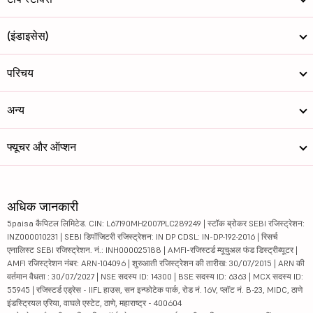
(इंडाइसेस)
परिचय
अन्य
फ्यूचर और ऑप्शन
अधिक जानकारी
5paisa कैपिटल लिमिटेड. CIN: L67190MH2007PLC289249 | स्टॉक ब्रोकर SEBI रजिस्ट्रेशन:
INZ000010231 | SEBI डिपॉजिटरी रजिस्ट्रेशन: IN DP CDSL: IN-DP-192-2016 | रिसर्च
एनालिस्ट SEBI रजिस्ट्रेशन. नं.: INH000025188 | AMFI-रजिस्टर्ड म्यूचुअल फंड डिस्ट्रीब्यूटर |
AMFI रजिस्ट्रेशन नंबर: ARN-104096 | शुरुआती रजिस्ट्रेशन की तारीख: 30/07/2015 | ARN की
वर्तमान वैधता : 30/07/2027 | NSE सदस्य ID: 14300 | BSE सदस्य ID: 6363 | MCX सदस्य ID:
55945 | रजिस्टर्ड एड्रेस - IIFL हाउस, सन इन्फोटेक पार्क, रोड नं. 16V, प्लॉट नं. B-23, MIDC, ठाणे
इंडस्ट्रियल एरिया, वाघले एस्टेट, ठाणे, महाराष्ट्र - 400604