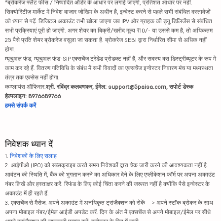
*ब्रोकरेज फ्लैट फीस / निष्पादित ऑर्डर के आधार पर लगाई जाएगी, प्रतिशत आधार पर नहीं.
सिक्योरिटीज़ मार्केट में निवेश बाजार जोखिम के अधीन है, इन्वेस्ट करने से पहले सभी संबंधित दस्तावेज़ों
को ध्यान से पढ़ें. डिजिटल अकाउंट तभी खोला जाएगा जब IPV और ग्राहक की ड्यू डिलिजेंस से संबंधित
सभी प्रक्रियाएं पूरी हो जाएंगी. अगर शेयर का बिक्री/खरीद मूल्य ₹10/- या उससे कम है, तो अधिकतम
25 पैसे प्रति शेयर ब्रोकरेज वसूला जा सकता है. ब्रोकरेज SEBI द्वारा निर्धारित सीमा से अधिक नहीं
होगा.
म्यूचुअल फंड, म्यूचुअल फंड-SIP एक्सचेंज ट्रेडेड प्रोडक्ट नहीं हैं, और सदस्य बस डिस्ट्रीब्यूटर के रूप में
काम कर रहे हैं. वितरण गतिविधि के संबंध में सभी विवादों का एक्सचेंज इन्वेस्टर निवारण मंच या मध्यस्थता
तंत्र तक एक्सेस नहीं होगा.
कम्प्लायंस ऑफिसर:
श्री. रविंद्र कलवणकर, ईमेल: support@5paisa.com, सपोर्ट डेस्क
हेल्पलाइन: 8976689766
हमसे संपर्क करें
निवेशक ध्यान दें
1.
निवेशकों के लिए सलाह
2. आईपीओ (IPO) को सब्सक्राइब करते समय निवेशकों द्वारा चेक जारी करने की आवश्यकता नहीं है.
आवंटन की स्थिति में, बैंक को भुगतान करने का अधिकार देने के लिए एप्लीकेशन फॉर्म पर अपना अकाउंट
नंबर लिखें और हस्ताक्षर करें. रिफंड के लिए कोई चिंता करने की जरूरत नहीं है क्योंकि पैसे इन्वेस्टर के
अकाउंट में ही रहते हैं.
3. एक्सचेंज से मैसेज: अपने अकाउंट में अनधिकृत ट्रांज़ैक्शन को रोकें --> अपने स्टॉक ब्रोकर के साथ
अपना मोबाइल नंबर/ईमेल आईडी अपडेट करें. दिन के अंत में एक्सचेंज से अपने मोबाइल/ईमेल पर सीधे