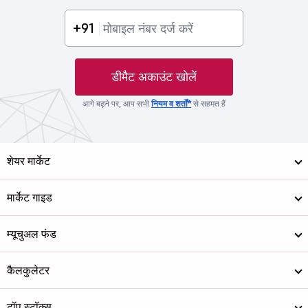
+91
डीमैट अकाउंट खोलें
आगे बढ़ने पर, आप सभी
नियम व शर्तों*
से सहमत हैं
शेयर मार्केट
मार्केट गाइड
म्यूचुअल फंड
कैलकुलेटर
टॉप स्टॉक्स