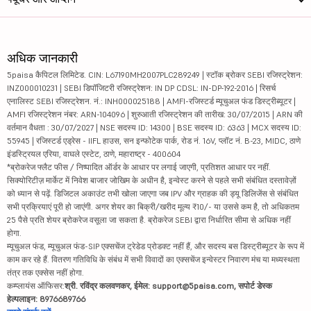
अधिक जानकारी
5paisa कैपिटल लिमिटेड. CIN: L67190MH2007PLC289249 | स्टॉक ब्रोकर SEBI रजिस्ट्रेशन:
INZ000010231 | SEBI डिपॉजिटरी रजिस्ट्रेशन: IN DP CDSL: IN-DP-192-2016 | रिसर्च
एनालिस्ट SEBI रजिस्ट्रेशन. नं.: INH000025188 | AMFI-रजिस्टर्ड म्यूचुअल फंड डिस्ट्रीब्यूटर |
AMFI रजिस्ट्रेशन नंबर: ARN-104096 | शुरुआती रजिस्ट्रेशन की तारीख: 30/07/2015 | ARN की
वर्तमान वैधता : 30/07/2027 | NSE सदस्य ID: 14300 | BSE सदस्य ID: 6363 | MCX सदस्य ID:
55945 | रजिस्टर्ड एड्रेस - IIFL हाउस, सन इन्फोटेक पार्क, रोड नं. 16V, प्लॉट नं. B-23, MIDC, ठाणे
इंडस्ट्रियल एरिया, वाघले एस्टेट, ठाणे, महाराष्ट्र - 400604
*ब्रोकरेज फ्लैट फीस / निष्पादित ऑर्डर के आधार पर लगाई जाएगी, प्रतिशत आधार पर नहीं.
सिक्योरिटीज़ मार्केट में निवेश बाजार जोखिम के अधीन है, इन्वेस्ट करने से पहले सभी संबंधित दस्तावेज़ों
को ध्यान से पढ़ें. डिजिटल अकाउंट तभी खोला जाएगा जब IPV और ग्राहक की ड्यू डिलिजेंस से संबंधित
सभी प्रक्रियाएं पूरी हो जाएंगी. अगर शेयर का बिक्री/खरीद मूल्य ₹10/- या उससे कम है, तो अधिकतम
25 पैसे प्रति शेयर ब्रोकरेज वसूला जा सकता है. ब्रोकरेज SEBI द्वारा निर्धारित सीमा से अधिक नहीं
होगा.
म्यूचुअल फंड, म्यूचुअल फंड-SIP एक्सचेंज ट्रेडेड प्रोडक्ट नहीं हैं, और सदस्य बस डिस्ट्रीब्यूटर के रूप में
काम कर रहे हैं. वितरण गतिविधि के संबंध में सभी विवादों का एक्सचेंज इन्वेस्टर निवारण मंच या मध्यस्थता
तंत्र तक एक्सेस नहीं होगा.
कम्प्लायंस ऑफिसर:
श्री. रविंद्र कलवणकर, ईमेल: support@5paisa.com, सपोर्ट डेस्क
हेल्पलाइन: 8976689766