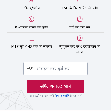
फ्लैट ब्रोकरेज
F&O के लिए समर्पित प्लेटफॉर्म
0 अकाउंट खोलने का शुल्क
चार्ट पर ट्रेड करें
MTF सुविधा 4X तक का लीवरेज
म्यूचुअल फंड पर 0 ट्रांज़ैक्शन की
लागत
+91
डीमैट अकाउंट खोलें
आगे बढ़ने पर, आप सभी
नियम व शर्तों*
से सहमत हैं