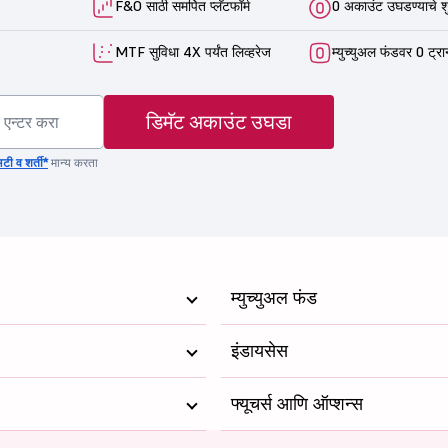
F&O साठी समर्पित प्लॅटफॉर्म
0 अकाउंट उघडण्याचे श
MTF सुविधा 4X पर्यंत लिव्हरेज
म्युच्युअल फंडवर 0 ट्रा
डिमॅट अकाउंट उघडा
टी व शर्ती*
मान्य करता
म्युच्युअल फंड
इंडायसेस
फ्यूचर्स आणि ऑप्शन्स