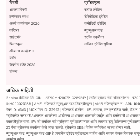
विषयी
प्रॉडक्ट्स
आमच्याविषयी
स्टॉक ट्रेडिंग
इन्व्हेस्टर संबंध
डेरिव्हेटिव्ह ट्रेडिंग
अल्गो कन्व्हेन्शन 2026
कमोडिटी ट्रेडिंग
करिअर
म्युच्युअल फंड
साईटमॅप
स्टॉक स्क्रीनर
फिनस्कूल
मार्जिन ट्रेडिंग सुविधा
ऑप्शन्स कन्व्हेन्शन
ब्लॉग
केंद्रीय बजेट 2026
घोषणा
अधिक माहिती
5paisa कॅपिटल लि. CIN: L67190MH2007PLC289249 | स्टॉक ब्रोकर सेबी रजिस्ट्रेशन: INZ000010
INH000025188 | AMFI-रजिस्टर्ड म्युच्युअल फंड डिस्ट्रीब्यूटर | AMFI रजिस्ट्रेशन नं.: ARN-1
मेंबर ID: 6363 | MCX मेंबर ID: 55945 | रजिस्टर्ड ॲड्रेस - IIFL हाऊस, सन इन्फोटेक पार्क, रोड नं. 1
*ब्रोकरेज फ्लॅट फी/अंमलात आणलेल्या ऑर्डरच्या आधारावर आकारले जाईल आणि टक्केवारी आधारावर नाही. सिक्यु
काळजीपूर्वक वाचा. IPV शी संबंधित सर्व प्रक्रिया पूर्ण झाल्यानंतर आणि क्लायंट ड्यू डिलिजन्स पूर्ण
25 पैसा ब्रोकरेज संकलित केले जाऊ शकते. ब्रोकरेज SEBI विहित मर्यादेपेक्षा जास्त होणार नाही.
म्युच्युअल फंड, म्युच्युअल फंड-SIP हे एक्सचेंज ट्रेडेड प्रॉडक्ट्स नाहीत आणि सदस्य केवळ वितरक म्हणून 
ॲक्सेस नसेल.