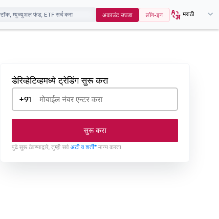
मराठी
अकाउंट उघडा
लॉग-इन
डेरिव्हेटिव्हमध्ये ट्रेडिंग सुरू करा
+91
सुरू करा
पुढे सुरू ठेवण्याद्वारे, तुम्ही सर्व
अटी व शर्ती*
मान्य करता