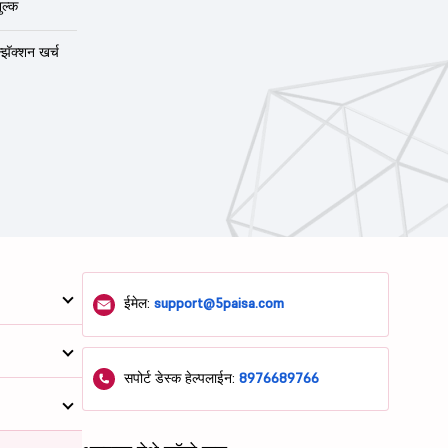
ुल्क
न्झॅक्शन खर्च
ईमेल:
support@5paisa.com
सपोर्ट डेस्क हेल्पलाईन:
8976689766