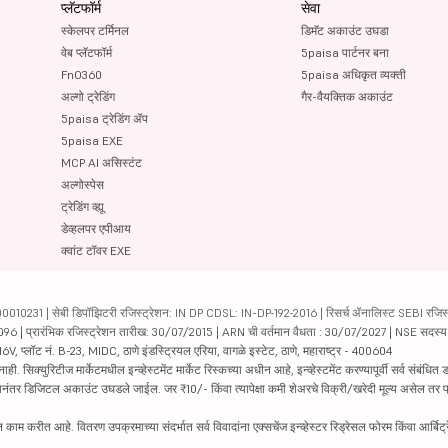
प्लॅटफॉर्म
सेवा
स्केलपर टर्मिनल
डिमॅट अकाउंट उघडा
वेब प्लॅटफॉर्म
5paisa पार्टनर बना
FnO360
5paisa अधिकृत व्यक्ती
अल्गो ट्रेडिंग
गैर-वैयक्तिक अकाउंट
5paisa ट्रेडिंग ॲप
5paisa EXE
MCP AI असिस्टंट
अल्गोस्पेस
ट्रेडिंग व्ह्यू
डेव्हलपर एपीआय
क्वांट टॉवर EXE
231 | सेबी डिपॉझिटरी रजिस्ट्रेशन: IN DP CDSL: IN-DP-192-2016 | रिसर्च ॲनालिस्ट SEBI रजिस्ट्
04096 | प्रारंभिक रजिस्ट्रेशन तारीख: 30/07/2015 | ARN ची वर्तमान वैधता : 30/07/2027 | NSE सदस्
6V, प्लॉट नं. B-23, MIDC, ठाणे इंडस्ट्रियल एरिया, वागळे इस्टेट, ठाणे, महाराष्ट्र - 400604
रिटीज मार्केटमधील इन्व्हेस्टमेंट मार्केट रिस्कच्या अधीन आहे, इन्व्हेस्टमेंट करण्यापूर्वी सर्व संबंधित डॉक
 झाल्यानंतर डिजिटल अकाउंट उघडले जाईल. जर ₹10/- किंवा त्यापेक्षा कमी शेअरचे विक्री/खरेदी मूल्य असेल तर
काम करीत आहे. वितरण उपक्रमाच्या संदर्भात सर्व विवादांना एक्सचेंज इन्व्हेस्टर रिड्रेसल फोरम किंवा आर्बिट्