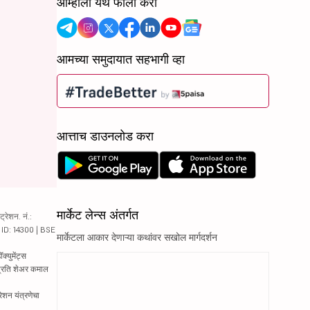
आम्हाला येथे फॉलो करा
आमच्या समुदायात सहभागी व्हा
आत्ताच डाउनलोड करा
मार्केट लेन्स अंतर्गत
रेशन. नं.:
य ID: 14300 | BSE
मार्केटला आकार देणाऱ्या कथांवर सखोल मार्गदर्शन
्युमेंट्स
 प्रति शेअर कमाल
रेशन यंत्रणेचा