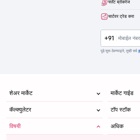
फ्लॅट ब्रोकरेज
चार्टवर ट्रेड करा
+91
पुढे सुरू ठेवण्याद्वारे, तुम्ही सर्व
अ
शेअर मार्केट
मार्केट गाईड
कॅल्क्युलेटर
टॉप स्टॉक
विषयी
अधिक