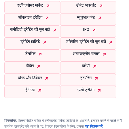
स्टॉक/शेयर मार्केट
डीमैट अकाउंट
ऑनलाइन ट्रेडिंग
म्यूचुअल फंड
कमोडिटी ट्रेडिंग की मूल बातें
IPO
ट्रेडिंग हॉलिडे
डेरिवेटिव ट्रेडिंग की मूल बातें
जेनरिक
अंतरराष्ट्रीय बाजार
बैंकिंग
करेंसी
बॉन्ड और डिबेंचर
इंश्योरेंस
ईटीएफ
एल्गो ट्रेडिंग
डिस्क्लेमर:
सिक्योरिटीज़ मार्केट में इन्वेस्टमेंट मार्केट जोखिमों के अधीन है, इन्वेस्ट करने से पहले सभी
संबंधित डॉक्यूमेंट को ध्यान से पढ़ें. विस्तृत डिस्क्लेमर के लिए, कृपया
यहां क्लिक करें
.