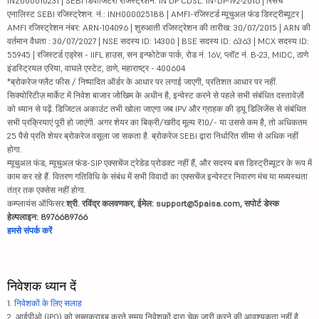
INZ000010231 | SEBI डिपॉजिटरी रजिस्ट्रेशन: IN DP CDSL: IN-DP-192-2016 | रिसर्च
एनालिस्ट SEBI रजिस्ट्रेशन. नं.: INH000025188 | AMFI-रजिस्टर्ड म्यूचुअल फंड डिस्ट्रीब्यूटर |
AMFI रजिस्ट्रेशन नंबर: ARN-104096 | शुरुआती रजिस्ट्रेशन की तारीख: 30/07/2015 | ARN की
वर्तमान वैधता : 30/07/2027 | NSE सदस्य ID: 14300 | BSE सदस्य ID: 6363 | MCX सदस्य ID:
55945 | रजिस्टर्ड एड्रेस - IIFL हाउस, सन इन्फोटेक पार्क, रोड नं. 16V, प्लॉट नं. B-23, MIDC, ठाणे
इंडस्ट्रियल एरिया, वाघले एस्टेट, ठाणे, महाराष्ट्र - 400604
*ब्रोकरेज फ्लैट फीस / निष्पादित ऑर्डर के आधार पर लगाई जाएगी, प्रतिशत आधार पर नहीं.
सिक्योरिटीज़ मार्केट में निवेश बाजार जोखिम के अधीन है, इन्वेस्ट करने से पहले सभी संबंधित दस्तावेज़ों
को ध्यान से पढ़ें. डिजिटल अकाउंट तभी खोला जाएगा जब IPV और ग्राहक की ड्यू डिलिजेंस से संबंधित
सभी प्रक्रियाएं पूरी हो जाएंगी. अगर शेयर का बिक्री/खरीद मूल्य ₹10/- या उससे कम है, तो अधिकतम
25 पैसे प्रति शेयर ब्रोकरेज वसूला जा सकता है. ब्रोकरेज SEBI द्वारा निर्धारित सीमा से अधिक नहीं
होगा.
म्यूचुअल फंड, म्यूचुअल फंड-SIP एक्सचेंज ट्रेडेड प्रोडक्ट नहीं हैं, और सदस्य बस डिस्ट्रीब्यूटर के रूप में
काम कर रहे हैं. वितरण गतिविधि के संबंध में सभी विवादों का एक्सचेंज इन्वेस्टर निवारण मंच या मध्यस्थता
तंत्र तक एक्सेस नहीं होगा.
कम्प्लायंस ऑफिसर:
श्री. रविंद्र कलवणकर, ईमेल: support@5paisa.com, सपोर्ट डेस्क
हेल्पलाइन: 8976689766
हमसे संपर्क करें
निवेशक ध्यान दें
1.
निवेशकों के लिए सलाह
2. आईपीओ (IPO) को सब्सक्राइब करते समय निवेशकों द्वारा चेक जारी करने की आवश्यकता नहीं है.