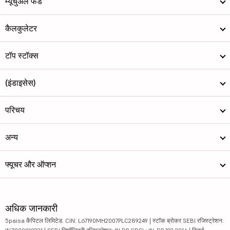
म्यूचुअल फंड
कैलकुलेटर
टॉप स्टॉक्स
(इंडाइसेस)
परिचय
अन्य
फ्यूचर और ऑप्शन
अधिक जानकारी
5paisa कैपिटल लिमिटेड. CIN: L67190MH2007PLC289249 | स्टॉक ब्रोकर SEBI रजिस्ट्रेशन: