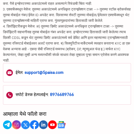
करा. पैसे इन्व्हेस्टरच्या अकाउंटमध्ये राहत असल्याने रिफंडची चिंता नाही.
3. एक्सचेंजमधून मेसेज: तुमच्या अकाउंटमध्ये अनधिकृत ट्रान्झॅक्शन टाळा --> तुमच्या स्टॉक ब्रोकर्ससह
तुमचा मोबाईल नंबर/ईमेल ID अपडेट करा. दिवसाच्या शेवटी तुमच्या मोबाईल/ईमेलवर एक्सचेंजमधून थेट
तुमच्या ट्रान्झॅक्शनची माहिती प्राप्त करा. गुंतवणूकदारांच्या हितासाठी जारी केलेले.
4. डिपॉझिटरीकडून मेसेज: अ) तुमच्या डिमॅट अकाउंटमध्ये अनधिकृत ट्रान्झॅक्शन टाळा -> तुमच्या
डिपॉझिटरी सहभागीसह तुमचा मोबाईल नंबर अपडेट करा. इन्व्हेस्टरच्या हितासाठी जारी केलेल्या त्याच
दिवशी CDSL कडून थेट तुमच्या डिमॅट अकाउंटमध्ये सर्व डेबिट आणि इतर महत्त्वाच्या ट्रान्झॅक्शनसाठी
तुमच्या रजिस्टर्ड मोबाईलवर अलर्ट प्राप्त करा. ब) सिक्युरिटीज मार्केटमध्ये व्यवहार करताना KYC हा एक
वेळचा अभ्यास आहे - एकदा सेबी रजिस्टर्ड मध्यस्थ (ब्रोकर, DP, म्युच्युअल फंड इ.) मार्फत KYC
केल्यानंतर, जेव्हा तुम्ही अन्य मध्यस्थीशी संपर्क साधता तेव्हा तुम्हाला पुन्हा समान प्रोसेस करणे आवश्यक
नाही.
ईमेल:
support@5paisa.com
सपोर्ट डेस्क हेल्पलाईन:
8976689766
आम्हाला येथे फॉलो करा