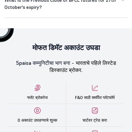
October's expiry?
मोफत डिमॅट अकाउंट उघडा
5paisa कम्युनिटीचा भाग बना -
भारताचे पहिले लिस्टेड
डिस्काउंट ब्रोकर.
फ्लॅट ब्रोकरेज
F&O साठी समर्पित प्लॅटफॉर्म
0 अकाउंट उघडण्याचे शुल्क
चार्टवर ट्रेड करा