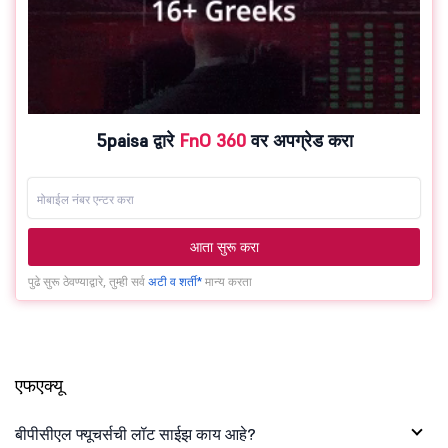
5paisa द्वारे
FnO 360
वर अपग्रेड करा
आता सुरू करा
पुढे सुरू ठेवण्याद्वारे, तुम्ही सर्व
अटी व शर्ती*
मान्य करता
एफएक्यू
बीपीसीएल फ्यूचर्सची लॉट साईझ काय आहे?