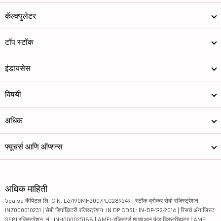
कॅल्क्युलेटर
टॉप स्टॉक
इंडायसेस
विषयी
अधिक
फ्यूचर्स आणि ऑप्शन्स
अधिक माहिती
5paisa कॅपिटल लि. CIN: L67190MH2007PLC289249 | स्टॉक ब्रोकर सेबी रजिस्ट्रेशन:
INZ000010231 | सेबी डिपॉझिटरी रजिस्ट्रेशन: IN DP CDSL: IN-DP-192-2016 | रिसर्च ॲनालिस्ट
SEBI रजिस्ट्रेशन. नं.: INH000025188 | AMFI-रजिस्टर्ड म्युच्युअल फंड डिस्ट्रीब्यूटर | AMFI