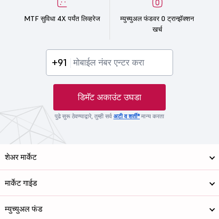
MTF सुविधा 4X पर्यंत लिव्हरेज
म्युच्युअल फंडवर 0 ट्रान्झॅक्शन
खर्च
+91
डिमॅट अकाउंट उघडा
पुढे सुरू ठेवण्याद्वारे, तुम्ही सर्व
अटी व शर्ती*
मान्य करता
शेअर मार्केट
मार्केट गाईड
म्युच्युअल फंड