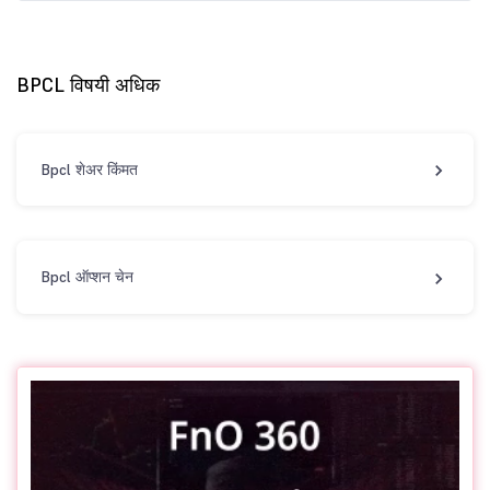
BPCL विषयी अधिक
Bpcl शेअर किंमत
Bpcl ऑप्शन चेन