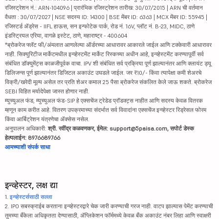
रजिस्ट्रेशन नं.: ARN-104096 | प्रारंभिक रजिस्ट्रेशन तारीख: 30/07/2015 | ARN ची वर्तमान
वैधता : 30/07/2027 | NSE सदस्य ID: 14300 | BSE मेंबर ID: 6363 | MCX मेंबर ID: 55945 |
रजिस्टर्ड ॲड्रेस - IIFL हाऊस, सन इन्फोटेक पार्क, रोड नं. 16V, प्लॉट नं. B-23, MIDC, ठाणे
इंडस्ट्रियल एरिया, वागळे इस्टेट, ठाणे, महाराष्ट्र - 400604
*ब्रोकरेज फ्लॅट फी/अंमलात आणलेल्या ऑर्डरच्या आधारावर आकारले जाईल आणि टक्केवारी आधारावर
नाही. सिक्युरिटीज मार्केटमधील इन्व्हेस्टमेंट मार्केट रिस्कच्या अधीन आहे, इन्व्हेस्टमेंट करण्यापूर्वी सर्व
संबंधित डॉक्युमेंट्स काळजीपूर्वक वाचा. IPV शी संबंधित सर्व प्रक्रिया पूर्ण झाल्यानंतर आणि क्लायंट ड्यू
डिलिजन्स पूर्ण झाल्यानंतर डिजिटल अकाउंट उघडले जाईल. जर ₹10/- किंवा त्यापेक्षा कमी शेअरचे
विक्री/खरेदी मूल्य असेल तर प्रति शेअर कमाल 25 पैसा ब्रोकरेज संकलित केले जाऊ शकते. ब्रोकरेज
SEBI विहित मर्यादेपेक्षा जास्त होणार नाही.
म्युच्युअल फंड, म्युच्युअल फंड-SIP हे एक्सचेंज ट्रेडेड प्रॉडक्ट्स नाहीत आणि सदस्य केवळ वितरक
म्हणून काम करीत आहे. वितरण उपक्रमाच्या संदर्भात सर्व विवादांना एक्सचेंज इन्व्हेस्टर रिड्रेसल फोरम
किंवा आर्बिट्रेशन यंत्रणेचा ॲक्सेस नसेल.
अनुपालन अधिकारी:
श्री. रवींद्र कळवणकर, ईमेल: support@5paisa.com, सपोर्ट डेस्क
हेल्पलाईन: 8976689766
आमच्याशी संपर्क साधा
इन्व्हेस्टर, लक्ष द्या
1.
इन्व्हेस्टर्ससाठी सल्ला
2. IPO सबस्क्राईब करताना इन्व्हेस्टरद्वारे चेक जारी करण्याची गरज नाही. वाटप झाल्यास पेमेंट करण्याची
तुमच्या बँकेला अधिकृतता देण्यासाठी, ॲप्लिकेशन फॉर्ममध्ये केवळ बँक अकाउंट नंबर लिहा आणि स्वाक्षरी