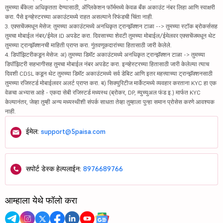
तुमच्या बँकेला अधिकृतता देण्यासाठी, ॲप्लिकेशन फॉर्ममध्ये केवळ बँक अकाउंट नंबर लिहा आणि स्वाक्षरी
करा. पैसे इन्व्हेस्टरच्या अकाउंटमध्ये राहत असल्याने रिफंडची चिंता नाही.
3. एक्सचेंजमधून मेसेज: तुमच्या अकाउंटमध्ये अनधिकृत ट्रान्झॅक्शन टाळा --> तुमच्या स्टॉक ब्रोकर्ससह
तुमचा मोबाईल नंबर/ईमेल ID अपडेट करा. दिवसाच्या शेवटी तुमच्या मोबाईल/ईमेलवर एक्सचेंजमधून थेट
तुमच्या ट्रान्झॅक्शनची माहिती प्राप्त करा. गुंतवणूकदारांच्या हितासाठी जारी केलेले.
4. डिपॉझिटरीकडून मेसेज: अ) तुमच्या डिमॅट अकाउंटमध्ये अनधिकृत ट्रान्झॅक्शन टाळा -> तुमच्या
डिपॉझिटरी सहभागीसह तुमचा मोबाईल नंबर अपडेट करा. इन्व्हेस्टरच्या हितासाठी जारी केलेल्या त्याच
दिवशी CDSL कडून थेट तुमच्या डिमॅट अकाउंटमध्ये सर्व डेबिट आणि इतर महत्त्वाच्या ट्रान्झॅक्शनसाठी
तुमच्या रजिस्टर्ड मोबाईलवर अलर्ट प्राप्त करा. ब) सिक्युरिटीज मार्केटमध्ये व्यवहार करताना KYC हा एक
वेळचा अभ्यास आहे - एकदा सेबी रजिस्टर्ड मध्यस्थ (ब्रोकर, DP, म्युच्युअल फंड इ.) मार्फत KYC
केल्यानंतर, जेव्हा तुम्ही अन्य मध्यस्थीशी संपर्क साधता तेव्हा तुम्हाला पुन्हा समान प्रोसेस करणे आवश्यक
नाही.
ईमेल:
support@5paisa.com
सपोर्ट डेस्क हेल्पलाईन:
8976689766
आम्हाला येथे फॉलो करा