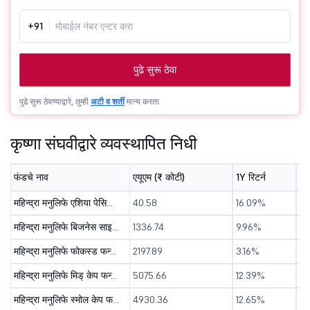
+91
पुढे सुरू ठेवा
पुढे सुरू ठेवण्याद्वारे, तुम्ही
अटी व शर्ती
मान्य करता
कृष्णा संघवीद्वारे व्यवस्थापित निधी
फंडचे नाव
एयूएम (₹ कोटी)
1Y रिटर्न
3Y
महिन्द्रा मनुलिफे एशिया पेसिफिक आरईआईटीएस एफओएफ - डीआइआर ( जि )
40.58
16.09%
8.
महिन्द्रा मनुलिफे बिजनेस साइकल फन्ड - डीआइआर ( जि )
1336.74
9.96%
-
महिन्द्रा मनुलिफे फोकस्ड फन्ड - डायरेक्ट ( जि )
2197.89
3.16%
15
महिन्द्रा मनुलिफे मिड् केप फन्ड - डायरेक्ट ( जि )
5075.66
12.39%
21
महिन्द्रा मनुलिफे स्मोल केप फन्ड - डायरेक्ट ( जि )
4930.36
12.65%
22