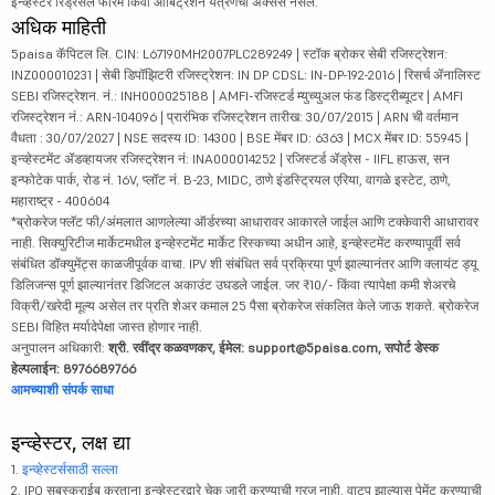
इन्व्हेस्टर रिड्रेसल फोरम किंवा आर्बिट्रेशन यंत्रणेचा ॲक्सेस नसेल.
अधिक माहिती
5paisa कॅपिटल लि. CIN: L67190MH2007PLC289249 | स्टॉक ब्रोकर सेबी रजिस्ट्रेशन:
INZ000010231 | सेबी डिपॉझिटरी रजिस्ट्रेशन: IN DP CDSL: IN-DP-192-2016 | रिसर्च ॲनालिस्ट
SEBI रजिस्ट्रेशन. नं.: INH000025188 | AMFI-रजिस्टर्ड म्युच्युअल फंड डिस्ट्रीब्यूटर | AMFI
रजिस्ट्रेशन नं.: ARN-104096 | प्रारंभिक रजिस्ट्रेशन तारीख: 30/07/2015 | ARN ची वर्तमान
वैधता : 30/07/2027 | NSE सदस्य ID: 14300 | BSE मेंबर ID: 6363 | MCX मेंबर ID: 55945 |
इन्व्हेस्टमेंट ॲडव्हायजर रजिस्ट्रेशन नं: INA000014252 | रजिस्टर्ड ॲड्रेस - IIFL हाऊस, सन
इन्फोटेक पार्क, रोड नं. 16V, प्लॉट नं. B-23, MIDC, ठाणे इंडस्ट्रियल एरिया, वागळे इस्टेट, ठाणे,
महाराष्ट्र - 400604
*ब्रोकरेज फ्लॅट फी/अंमलात आणलेल्या ऑर्डरच्या आधारावर आकारले जाईल आणि टक्केवारी आधारावर
नाही. सिक्युरिटीज मार्केटमधील इन्व्हेस्टमेंट मार्केट रिस्कच्या अधीन आहे, इन्व्हेस्टमेंट करण्यापूर्वी सर्व
संबंधित डॉक्युमेंट्स काळजीपूर्वक वाचा. IPV शी संबंधित सर्व प्रक्रिया पूर्ण झाल्यानंतर आणि क्लायंट ड्यू
डिलिजन्स पूर्ण झाल्यानंतर डिजिटल अकाउंट उघडले जाईल. जर ₹10/- किंवा त्यापेक्षा कमी शेअरचे
विक्री/खरेदी मूल्य असेल तर प्रति शेअर कमाल 25 पैसा ब्रोकरेज संकलित केले जाऊ शकते. ब्रोकरेज
SEBI विहित मर्यादेपेक्षा जास्त होणार नाही.
अनुपालन अधिकारी:
श्री. रवींद्र कळवणकर, ईमेल: support@5paisa.com, सपोर्ट डेस्क
हेल्पलाईन: 8976689766
आमच्याशी संपर्क साधा
इन्व्हेस्टर, लक्ष द्या
1.
इन्व्हेस्टर्ससाठी सल्ला
2. IPO सबस्क्राईब करताना इन्व्हेस्टरद्वारे चेक जारी करण्याची गरज नाही. वाटप झाल्यास पेमेंट करण्याची