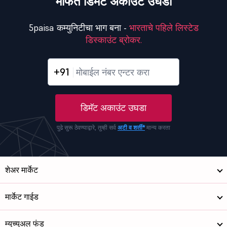
मोफत डिमॅट अकाउंट उघडा
5paisa कम्युनिटीचा भाग बना -
भारताचे पहिले लिस्टेड
डिस्काउंट ब्रोकर.
+91
डिमॅट अकाउंट उघडा
पुढे सुरू ठेवण्याद्वारे, तुम्ही सर्व
अटी व शर्ती*
मान्य करता
शेअर मार्केट
मार्केट गाईड
म्युच्युअल फंड