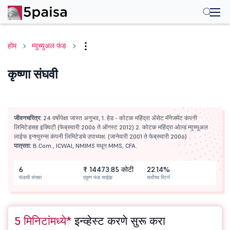
होम
म्युच्युअल फंड
कृष्णा संघवी
जीवनचरित्र:
24 वर्षांपेक्षा जास्त अनुभव, 1. हेड - कोटक महिंद्रा ॲसेट मॅनेजमेंट कंपनी
लिमिटेडसह इक्विटी (फेब्रुवारी 2006 ते ऑगस्ट 2012) 2. कोटक महिंद्रा ओल्ड म्युच्युअल
लाईफ इन्श्युरन्स कंपनी लिमिटेडचे उपाध्यक्ष. (जानेवारी 2001 ते फेब्रुवारी 2006)
पात्रता:
B.Com., ICWAI, NMIMS मधून MMS, CFA.
6
₹ 14473.85 कोटी
22.14%
फंडची संख्या
एकूण फंड साईझ
सर्वोच्च रिटर्न
5 मिनिटांमध्ये*
इन्व्हेस्ट करणे सुरू करा