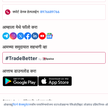
सपोर्ट डेस्क हेल्पलाईन:
8976689766
आम्हाला येथे फॉलो करा
आमच्या समुदायात सहभागी व्हा
आत्ताच डाउनलोड करा
©2026, 5paisa कॅपिटल लि. सर्व हक्क राखीव.
ओव्हरव्ह्यू
रिटर्न कॅल्क्युलेटर
स्कीम परफॉर्मन्स
योजना वाटप
ॲडव्हान्स रेशिओ
एक्झिट लोड
फंड उद्दिष्ट
रिस्क-ओ
आम्ही ISO 27001:2022 प्रमाणित आहोत.