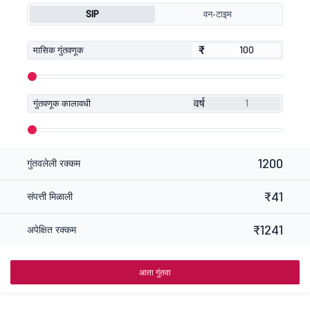
SIP
वन-टाइम
₹
₹
मासिक गुंतवणूक
वर्ष
गुंतवणूक कालावधी
1200
गुंतवलेली रक्कम
₹41
संपत्ती मिळाली
₹1241
अपेक्षित रक्कम
आता गुंतवा