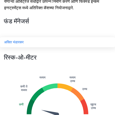
येणाऱ्या आर्बिट्रेज संधींद्वारे उत्पन्न निर्माण करणे आणि फिक्स्ड इन्कम
इन्स्ट्रुमेंट्स मध्ये अतिरिक्त कॅशच्या नियोजनाद्वारे.
फंड मॅनेजर्स
असित भंडारकर
रिस्क-ओ-मीटर
मध्यम
मध्यम
उच्च
कमी ते
उच्च
मध्यम
कमी
खूपच
उच्च