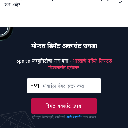
केली आहे?
मोफत डिमॅट अकाउंट उघडा
5paisa कम्युनिटीचा भाग बना -
भारताचे पहिले लिस्टेड
डिस्काउंट ब्रोकर.
+91
डिमॅट अकाउंट उघडा
पुढे सुरू ठेवण्याद्वारे, तुम्ही सर्व
अटी व शर्ती*
मान्य करता