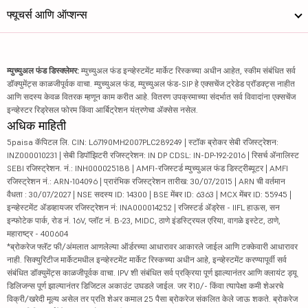
फ्यूचर्स आणि ऑप्शन्स
म्युच्युअल फंड डिस्क्लेमर:
म्युच्युअल फंड इन्व्हेस्टमेंट मार्केट रिस्कच्या अधीन आहेत, स्कीम संबंधित सर्व
डॉक्युमेंट्स काळजीपूर्वक वाचा. म्युच्युअल फंड, म्युच्युअल फंड-SIP हे एक्सचेंज ट्रेडेड प्रॉडक्ट्स नाहीत
आणि सदस्य केवळ वितरक म्हणून काम करीत आहे. वितरण उपक्रमाच्या संदर्भात सर्व विवादांना एक्सचेंज
इन्व्हेस्टर रिड्रेसल फोरम किंवा आर्बिट्रेशन यंत्रणेचा ॲक्सेस नसेल.
अधिक माहिती
5paisa कॅपिटल लि. CIN: L67190MH2007PLC289249 | स्टॉक ब्रोकर सेबी रजिस्ट्रेशन:
INZ000010231 | सेबी डिपॉझिटरी रजिस्ट्रेशन: IN DP CDSL: IN-DP-192-2016 | रिसर्च ॲनालिस्ट
SEBI रजिस्ट्रेशन. नं.: INH000025188 | AMFI-रजिस्टर्ड म्युच्युअल फंड डिस्ट्रीब्यूटर | AMFI
रजिस्ट्रेशन नं.: ARN-104096 | प्रारंभिक रजिस्ट्रेशन तारीख: 30/07/2015 | ARN ची वर्तमान
वैधता : 30/07/2027 | NSE सदस्य ID: 14300 | BSE मेंबर ID: 6363 | MCX मेंबर ID: 55945 |
इन्व्हेस्टमेंट ॲडव्हायजर रजिस्ट्रेशन नं: INA000014252 | रजिस्टर्ड ॲड्रेस - IIFL हाऊस, सन
इन्फोटेक पार्क, रोड नं. 16V, प्लॉट नं. B-23, MIDC, ठाणे इंडस्ट्रियल एरिया, वागळे इस्टेट, ठाणे,
महाराष्ट्र - 400604
*ब्रोकरेज फ्लॅट फी/अंमलात आणलेल्या ऑर्डरच्या आधारावर आकारले जाईल आणि टक्केवारी आधारावर
नाही. सिक्युरिटीज मार्केटमधील इन्व्हेस्टमेंट मार्केट रिस्कच्या अधीन आहे, इन्व्हेस्टमेंट करण्यापूर्वी सर्व
संबंधित डॉक्युमेंट्स काळजीपूर्वक वाचा. IPV शी संबंधित सर्व प्रक्रिया पूर्ण झाल्यानंतर आणि क्लायंट ड्यू
डिलिजन्स पूर्ण झाल्यानंतर डिजिटल अकाउंट उघडले जाईल. जर ₹10/- किंवा त्यापेक्षा कमी शेअरचे
विक्री/खरेदी मूल्य असेल तर प्रति शेअर कमाल 25 पैसा ब्रोकरेज संकलित केले जाऊ शकते. ब्रोकरेज