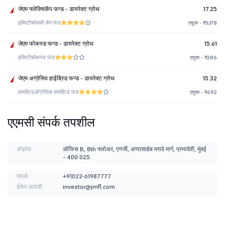
जेएम फ्लेक्सिकॅप फन्ड - डायरेक्ट ग्रोथ
17.25
इक्विटी
फ्लेक्सी कॅप फंड
एयूएम - ₹5,178
जेएम फोकस्ड फन्ड - डायरेक्ट ग्रोथ
15.61
इक्विटी
फोकस्ड फंड
एयूएम - ₹286
जेएम अग्रेसिव हाईब्रिड फन्ड - डायरेक्ट ग्रोथ
15.32
हायब्रिड
ॲग्रेसिव्ह हायब्रिड फंड
एयूएम - ₹692
एएमसी संपर्क तपशील
ॲड्रेस :
ऑफिस B, 8th फ्लोअर, एनर्जी, अप्पासाहेब मराठे मार्ग, प्रभादेवी, मुंबई
- 400 025.
संपर्क :
+91022-61987777
ईमेल आयडी :
investor@jmfl.com