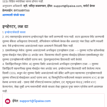
SEBI विहित मर्यादेपेक्षा जास्त होणार नाही.
अनुपालन अधिकारी:
श्री. रवींद्र कळवणकर, ईमेल: support@5paisa.com, सपोर्ट डेस्क
हेल्पलाईन: 8976689766
आमच्याशी संपर्क साधा
इन्व्हेस्टर, लक्ष द्या
1.
इन्व्हेस्टर्ससाठी सल्ला
2. IPO सबस्क्राईब करताना इन्व्हेस्टरद्वारे चेक जारी करण्याची गरज नाही. वाटप झाल्यास पेमेंट करण्याची
तुमच्या बँकेला अधिकृतता देण्यासाठी, ॲप्लिकेशन फॉर्ममध्ये केवळ बँक अकाउंट नंबर लिहा आणि स्वाक्षरी
करा. पैसे इन्व्हेस्टरच्या अकाउंटमध्ये राहत असल्याने रिफंडची चिंता नाही.
3. एक्सचेंजमधून मेसेज: तुमच्या अकाउंटमध्ये अनधिकृत ट्रान्झॅक्शन टाळा --> तुमच्या स्टॉक ब्रोकर्ससह
तुमचा मोबाईल नंबर/ईमेल ID अपडेट करा. दिवसाच्या शेवटी तुमच्या मोबाईल/ईमेलवर एक्सचेंजमधून थेट
तुमच्या ट्रान्झॅक्शनची माहिती प्राप्त करा. गुंतवणूकदारांच्या हितासाठी जारी केलेले.
4. डिपॉझिटरीकडून मेसेज: अ) तुमच्या डिमॅट अकाउंटमध्ये अनधिकृत ट्रान्झॅक्शन टाळा -> तुमच्या
डिपॉझिटरी सहभागीसह तुमचा मोबाईल नंबर अपडेट करा. इन्व्हेस्टरच्या हितासाठी जारी केलेल्या त्याच
दिवशी CDSL कडून थेट तुमच्या डिमॅट अकाउंटमध्ये सर्व डेबिट आणि इतर महत्त्वाच्या ट्रान्झॅक्शनसाठी
तुमच्या रजिस्टर्ड मोबाईलवर अलर्ट प्राप्त करा. ब) सिक्युरिटीज मार्केटमध्ये व्यवहार करताना KYC हा एक
वेळचा अभ्यास आहे - एकदा सेबी रजिस्टर्ड मध्यस्थ (ब्रोकर, DP, म्युच्युअल फंड इ.) मार्फत KYC
केल्यानंतर, जेव्हा तुम्ही अन्य मध्यस्थीशी संपर्क साधता तेव्हा तुम्हाला पुन्हा समान प्रोसेस करणे आवश्यक
नाही.
ईमेल:
support@5paisa.com