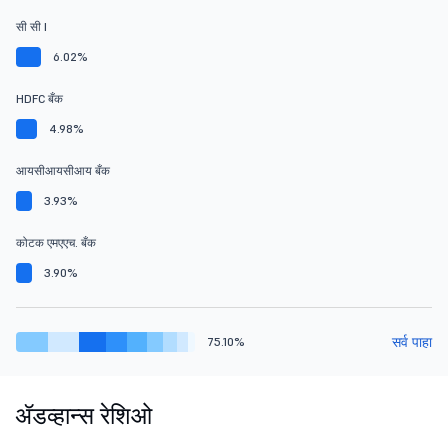
सी सी I
6.02%
HDFC बँक
4.98%
आयसीआयसीआय बँक
3.93%
कोटक एमएएच. बँक
3.90%
सर्व पाहा
75.10%
ॲडव्हान्स रेशिओ