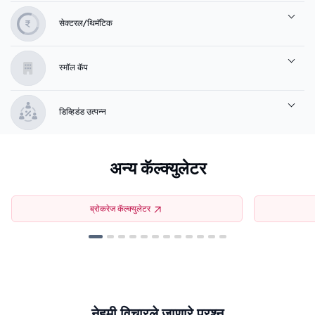
सेक्टरल/थिमॅटिक
स्मॉल कॅप
डिव्हिडंड उत्पन्न
अन्य कॅल्क्युलेटर
ब्रोकरेज कॅल्क्युलेटर
नेहमी विचारले जाणारे प्रश्न