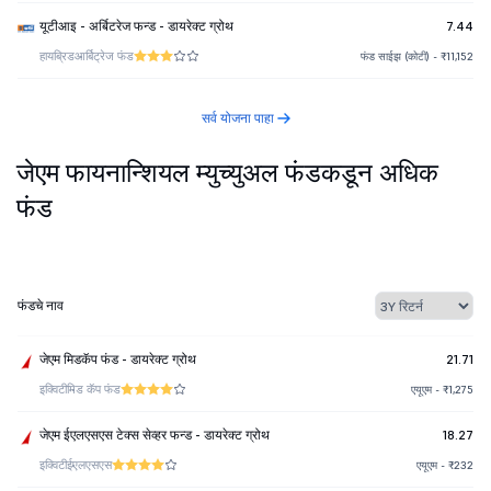
यूटीआइ - अर्बिटरेज फन्ड - डायरेक्ट ग्रोथ
7.44
हायब्रिड
आर्बिट्रेज फंड
फंड साईझ (कोटी) - ₹11,152
सर्व योजना पाहा
जेएम फायनान्शियल म्युच्युअल फंडकडून अधिक
फंड
फंडचे नाव
जेएम मिडकॅप फंड - डायरेक्ट ग्रोथ
21.71
इक्विटी
मिड कॅप फंड
एयूएम - ₹1,275
जेएम ईएलएसएस टेक्स सेव्हर फन्ड - डायरेक्ट ग्रोथ
18.27
इक्विटी
ईएलएसएस
एयूएम - ₹232