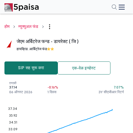
होम
म्युच्युअल फंड
जेएम अर्बिटरेज फन्ड - डायरेक्ट ( जि )
हायब्रिड .
आर्बिट्रेज फंड
SIP सह सुरू करा
एक-वेळ इन्व्हेस्ट
एनएव्ही
37.14
-0.16%
7.07%
06 ऑगस्ट 2026
1 दिवस
3Y सीएजीआर रिटर्न
37.34
35.92
34.51
33.09