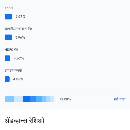
इटर्नल
6.07%
आयसीआयसीआय बँक
5.96%
HDFC बँक
4.67%
टायटन कंपनी
4.06%
सर्व पाहा
72.98%
ॲडव्हान्स रेशिओ