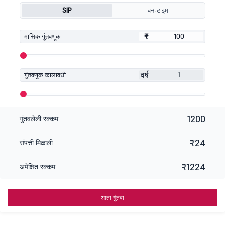
SIP
वन-टाइम
₹
₹
मासिक गुंतवणूक
वर्ष
गुंतवणूक कालावधी
1200
गुंतवलेली रक्कम
₹24
संपत्ती मिळाली
₹1224
अपेक्षित रक्कम
आता गुंतवा