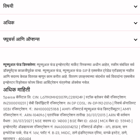
विषयी
अधिक
फ्यूचर्स आणि ऑप्शन्स
म्युच्युअल फंड डिस्क्लेमर:
म्युच्युअल फंड इन्व्हेस्टमेंट मार्केट रिस्कच्या अधीन आहेत, स्कीम संबंधित सर्व
डॉक्युमेंट्स काळजीपूर्वक वाचा. म्युच्युअल फंड, म्युच्युअल फंड-SIP हे एक्सचेंज ट्रेडेड प्रॉडक्ट्स नाहीत
आणि सदस्य केवळ वितरक म्हणून काम करीत आहे. वितरण उपक्रमाच्या संदर्भात सर्व विवादांना एक्सचेंज
इन्व्हेस्टर रिड्रेसल फोरम किंवा आर्बिट्रेशन यंत्रणेचा ॲक्सेस नसेल.
अधिक माहिती
5paisa कॅपिटल लि. CIN: L67190MH2007PLC289249 | स्टॉक ब्रोकर सेबी रजिस्ट्रेशन:
INZ000010231 | सेबी डिपॉझिटरी रजिस्ट्रेशन: IN DP CDSL: IN-DP-192-2016 | रिसर्च ॲनालिस्ट
SEBI रजिस्ट्रेशन. नं.: INH000025188 | AMFI-रजिस्टर्ड म्युच्युअल फंड डिस्ट्रीब्यूटर | AMFI
रजिस्ट्रेशन नं.: ARN-104096 | प्रारंभिक रजिस्ट्रेशन तारीख: 30/07/2015 | ARN ची वर्तमान
वैधता : 30/07/2027 | NSE सदस्य ID: 14300 | BSE मेंबर ID: 6363 | MCX मेंबर ID: 55945 |
इन्व्हेस्टमेंट ॲडव्हायजर रजिस्ट्रेशन नं: INA000014252 | रजिस्टर्ड ॲड्रेस - IIFL हाऊस, सन
इन्फोटेक पार्क, रोड नं. 16V, प्लॉट नं. B-23, MIDC, ठाणे इंडस्ट्रियल एरिया, वागळे इस्टेट, ठाणे,
महाराष्ट्र - 400604