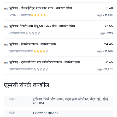
यूटीआइ - गोल्ड ईटीएफ फन्ड ओफ फन्ड - डायरेक्ट ग्रोथ
33.68
अन्य
FoFs डोमेस्टिक
एयूएम - ₹1,299
यूटीआय-निफ्टी 500 वॅल्यू 50 Index फंड - डायरेक्ट ग्रोथ
26.55
अन्य
इंडेक्स फंड
एयूएम - ₹775
यूटीआइ - हेल्थकेयर फन्ड - डायरेक्ट ग्रोथ
24.45
इक्विटी
सेक्टरल/थिमॅटिक
एयूएम - ₹1,308
यूटीआइ - ट्रान्सपोर्टेशन एन्ड लोजिस्टिक्स फन्ड - डायरेक्ट ग्रोथ
21.65
इक्विटी
सेक्टरल/थिमॅटिक
एयूएम - ₹3,962
एएमसी संपर्क तपशील
ॲड्रेस :
यूटीआय टॉवर्स, जीएन ब्लॉक, बांद्रा कुर्ला कॉम्प्लेक्स, बांद्रा (पूर्व), मुंबई
400 051
संपर्क :
+91022 66786666