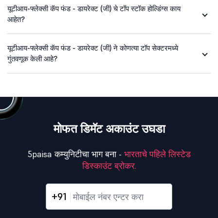
यूटीआय-फ्लेक्सी कॅप फंड - डायरेक्ट (जी) चे टॉप स्टॉक होल्डिंग्स काय
आहेत?
यूटीआय-फ्लेक्सी कॅप फंड - डायरेक्ट (जी) ने कोणत्या टॉप सेक्टरमध्ये
गुंतवणूक केली आहे?
मोफत डिमॅट अकाउंट उघडा
5paisa कम्युनिटीचा भाग बना -
भारताचे पहिले लिस्टेड
डिस्काउंट ब्रोकर.
+91