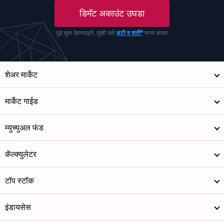
डिमॅट अकाउंट उघडा
पुढे सुरू ठेवण्याद्वारे, तुम्ही सर्व
अटी व शर्ती*
मान्य करता
शेअर मार्केट
मार्केट गाईड
म्युच्युअल फंड
कॅल्क्युलेटर
टॉप स्टॉक
इंडायसेस