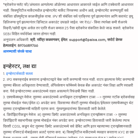
*ब्रोकरेज फ्लॅट फी/अंमलात आणलेल्या ऑर्डरच्या आधारावर आकारले जाईल आणि टक्केवारी आधारावर
नाही. सिक्युरिटीज मार्केटमधील इन्व्हेस्टमेंट मार्केट रिस्कच्या अधीन आहे, इन्व्हेस्टमेंट करण्यापूर्वी सर्व
संबंधित डॉक्युमेंट्स काळजीपूर्वक वाचा. IPV शी संबंधित सर्व प्रक्रिया पूर्ण झाल्यानंतर आणि क्लायंट ड्यू
डिलिजन्स पूर्ण झाल्यानंतर डिजिटल अकाउंट उघडले जाईल. जर ₹10/- किंवा त्यापेक्षा कमी शेअरचे
विक्री/खरेदी मूल्य असेल तर प्रति शेअर कमाल 25 पैसा ब्रोकरेज संकलित केले जाऊ शकते. ब्रोकरेज
SEBI विहित मर्यादेपेक्षा जास्त होणार नाही.
अनुपालन अधिकारी:
श्री. रवींद्र कळवणकर, ईमेल: support@5paisa.com, सपोर्ट डेस्क
हेल्पलाईन: 8976689766
आमच्याशी संपर्क साधा
इन्व्हेस्टर, लक्ष द्या
1.
इन्व्हेस्टर्ससाठी सल्ला
2. IPO सबस्क्राईब करताना इन्व्हेस्टरद्वारे चेक जारी करण्याची गरज नाही. वाटप झाल्यास पेमेंट करण्याची
तुमच्या बँकेला अधिकृतता देण्यासाठी, ॲप्लिकेशन फॉर्ममध्ये केवळ बँक अकाउंट नंबर लिहा आणि स्वाक्षरी
करा. पैसे इन्व्हेस्टरच्या अकाउंटमध्ये राहत असल्याने रिफंडची चिंता नाही.
3. एक्सचेंजमधून मेसेज: तुमच्या अकाउंटमध्ये अनधिकृत ट्रान्झॅक्शन टाळा --> तुमच्या स्टॉक ब्रोकर्ससह
तुमचा मोबाईल नंबर/ईमेल ID अपडेट करा. दिवसाच्या शेवटी तुमच्या मोबाईल/ईमेलवर एक्सचेंजमधून थेट
तुमच्या ट्रान्झॅक्शनची माहिती प्राप्त करा. गुंतवणूकदारांच्या हितासाठी जारी केलेले.
4. डिपॉझिटरीकडून मेसेज: अ) तुमच्या डिमॅट अकाउंटमध्ये अनधिकृत ट्रान्झॅक्शन टाळा -> तुमच्या
डिपॉझिटरी सहभागीसह तुमचा मोबाईल नंबर अपडेट करा. इन्व्हेस्टरच्या हितासाठी जारी केलेल्या त्याच
दिवशी CDSL कडून थेट तुमच्या डिमॅट अकाउंटमध्ये सर्व डेबिट आणि इतर महत्त्वाच्या ट्रान्झॅक्शनसाठी
तुमच्या रजिस्टर्ड मोबाईलवर अलर्ट प्राप्त करा. ब) सिक्युरिटीज मार्केटमध्ये व्यवहार करताना KYC हा एक
वेळचा अभ्यास आहे - एकदा सेबी रजिस्टर्ड मध्यस्थ (ब्रोकर, DP, म्युच्युअल फंड इ.) मार्फत KYC