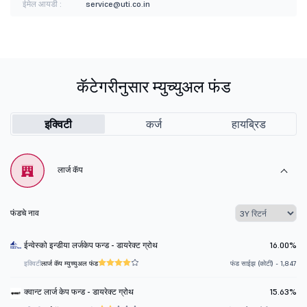
ईमेल आयडी :
service@uti.co.in
कॅटेगरीनुसार म्युच्युअल फंड
इक्विटी
कर्ज
हायब्रिड
लार्ज कॅप
फंडचे नाव
ईन्वेस्को इन्डीया लर्जकेप फन्ड - डायरेक्ट ग्रोथ
16.00%
इक्विटी
लार्ज कॅप म्युच्युअल फंड
फंड साईझ (कोटी) - 1,847
क्वान्ट लार्ज केप फन्ड - डायरेक्ट ग्रोथ
15.63%