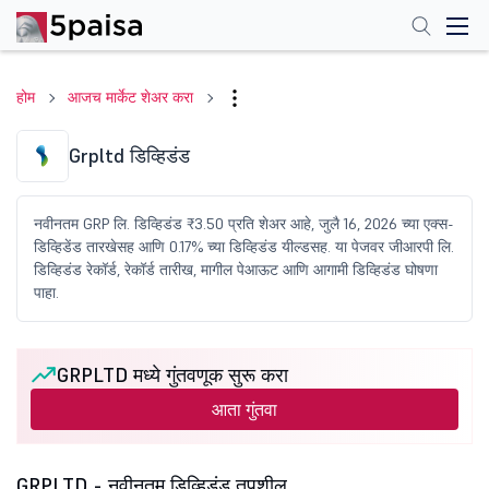
होम
आजच मार्केट शेअर करा
Grpltd डिव्हिडंड
नवीनतम GRP लि. डिव्हिडंड ₹3.50 प्रति शेअर आहे, जुलै 16, 2026 च्या एक्स-
डिव्हिडेंड तारखेसह आणि 0.17% च्या डिव्हिडंड यील्डसह. या पेजवर जीआरपी लि.
डिव्हिडंड रेकॉर्ड, रेकॉर्ड तारीख, मागील पेआऊट आणि आगामी डिव्हिडंड घोषणा
पाहा.
GRPLTD मध्ये गुंतवणूक सुरू करा
आता गुंतवा
GRPLTD - नवीनतम डिव्हिडंड तपशील