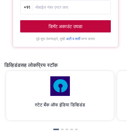
+91
डिमॅट अकाउंट उघडा
पुढे सुरू ठेवण्याद्वारे, तुम्ही
अटी व शर्ती
मान्य करता
डिव्हिडंडसह लोकप्रिय स्टॉक
स्टेट बँक ऑफ इंडिया डिव्हिडंड