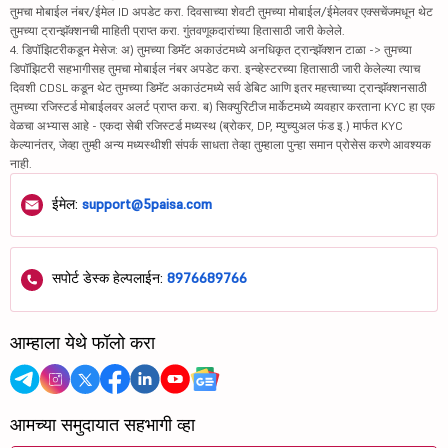
तुमचा मोबाईल नंबर/ईमेल ID अपडेट करा. दिवसाच्या शेवटी तुमच्या मोबाईल/ईमेलवर एक्सचेंजमधून थेट
तुमच्या ट्रान्झॅक्शनची माहिती प्राप्त करा. गुंतवणूकदारांच्या हितासाठी जारी केलेले.
4. डिपॉझिटरीकडून मेसेज: अ) तुमच्या डिमॅट अकाउंटमध्ये अनधिकृत ट्रान्झॅक्शन टाळा -> तुमच्या
डिपॉझिटरी सहभागीसह तुमचा मोबाईल नंबर अपडेट करा. इन्व्हेस्टरच्या हितासाठी जारी केलेल्या त्याच
दिवशी CDSL कडून थेट तुमच्या डिमॅट अकाउंटमध्ये सर्व डेबिट आणि इतर महत्त्वाच्या ट्रान्झॅक्शनसाठी
तुमच्या रजिस्टर्ड मोबाईलवर अलर्ट प्राप्त करा. ब) सिक्युरिटीज मार्केटमध्ये व्यवहार करताना KYC हा एक
वेळचा अभ्यास आहे - एकदा सेबी रजिस्टर्ड मध्यस्थ (ब्रोकर, DP, म्युच्युअल फंड इ.) मार्फत KYC
केल्यानंतर, जेव्हा तुम्ही अन्य मध्यस्थीशी संपर्क साधता तेव्हा तुम्हाला पुन्हा समान प्रोसेस करणे आवश्यक
नाही.
ईमेल:
support@5paisa.com
सपोर्ट डेस्क हेल्पलाईन:
8976689766
आम्हाला येथे फॉलो करा
आमच्या समुदायात सहभागी व्हा