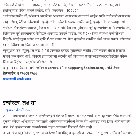
रजिस्टर्ड ॲड्रेस - IIFL हाऊस, सन इन्फोटेक पार्क, रोड नं. 16V, प्लॉट नं. B-23, MIDC, ठाणे
इंडस्ट्रियल एरिया, वागळे इस्टेट, ठाणे, महाराष्ट्र - 400604
*ब्रोकरेज फ्लॅट फी/अंमलात आणलेल्या ऑर्डरच्या आधारावर आकारले जाईल आणि टक्केवारी आधारावर
नाही. सिक्युरिटीज मार्केटमधील इन्व्हेस्टमेंट मार्केट रिस्कच्या अधीन आहे, इन्व्हेस्टमेंट करण्यापूर्वी सर्व
संबंधित डॉक्युमेंट्स काळजीपूर्वक वाचा. IPV शी संबंधित सर्व प्रक्रिया पूर्ण झाल्यानंतर आणि क्लायंट ड्यू
डिलिजन्स पूर्ण झाल्यानंतर डिजिटल अकाउंट उघडले जाईल. जर ₹10/- किंवा त्यापेक्षा कमी शेअरचे
विक्री/खरेदी मूल्य असेल तर प्रति शेअर कमाल 25 पैसा ब्रोकरेज संकलित केले जाऊ शकते. ब्रोकरेज
SEBI विहित मर्यादेपेक्षा जास्त होणार नाही.
म्युच्युअल फंड, म्युच्युअल फंड-SIP हे एक्सचेंज ट्रेडेड प्रॉडक्ट्स नाहीत आणि सदस्य केवळ वितरक
म्हणून काम करीत आहे. वितरण उपक्रमाच्या संदर्भात सर्व विवादांना एक्सचेंज इन्व्हेस्टर रिड्रेसल फोरम
किंवा आर्बिट्रेशन यंत्रणेचा ॲक्सेस नसेल.
अनुपालन अधिकारी:
श्री. रवींद्र कळवणकर, ईमेल: support@5paisa.com, सपोर्ट डेस्क
हेल्पलाईन: 8976689766
आमच्याशी संपर्क साधा
इन्व्हेस्टर, लक्ष द्या
1.
इन्व्हेस्टर्ससाठी सल्ला
2. IPO सबस्क्राईब करताना इन्व्हेस्टरद्वारे चेक जारी करण्याची गरज नाही. वाटप झाल्यास पेमेंट करण्याची
तुमच्या बँकेला अधिकृतता देण्यासाठी, ॲप्लिकेशन फॉर्ममध्ये केवळ बँक अकाउंट नंबर लिहा आणि स्वाक्षरी
करा. पैसे इन्व्हेस्टरच्या अकाउंटमध्ये राहत असल्याने रिफंडची चिंता नाही.
3. एक्सचेंजमधून मेसेज: तुमच्या अकाउंटमध्ये अनधिकृत ट्रान्झॅक्शन टाळा --> तुमच्या स्टॉक ब्रोकर्ससह