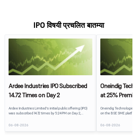
IPO विषयी प्रचलित बातम्या
Ardee Industries IPO Subscribed
Oneindig Techn
14.72 Times on Day 2
at 25% Premi
Ardee Industries Limited's initial public offering (IPO)
Oneindig Technologies 
was subscribed 14.72 times by 5:24 PM on Day 2,
on the BSE SME platform
August 7, 2026. The public issue received bids for
The stock listed at ₹120
82,78,20,099 shares against 5,62,46,366 shares
price of ₹96, reflecting 
06-08-2026
06-08-2026
available for subscription.
despite the IPO receivin
subscription. Oneindig T