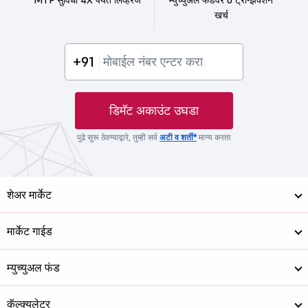
खर्च
+91
डिमॅट अकाउंट उघडा
पुढे सुरू ठेवण्याद्वारे, तुम्ही सर्व
अटी व शर्ती*
मान्य करता
शेअर मार्केट
मार्केट गाईड
म्युच्युअल फंड
कॅल्क्युलेटर