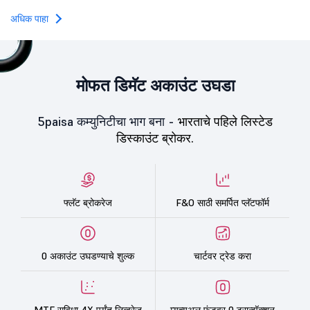
Oneindig Technologies l
SME IPO, comprising an e
अधिक पाहा
shares.
मोफत डिमॅट अकाउंट उघडा
5paisa कम्युनिटीचा भाग बना -
भारताचे पहिले लिस्टेड
डिस्काउंट ब्रोकर.
फ्लॅट ब्रोकरेज
F&O साठी समर्पित प्लॅटफॉर्म
0 अकाउंट उघडण्याचे शुल्क
चार्टवर ट्रेड करा
MTF सुविधा 4X पर्यंत लिव्हरेज
म्युच्युअल फंडवर 0 ट्रान्झॅक्शन