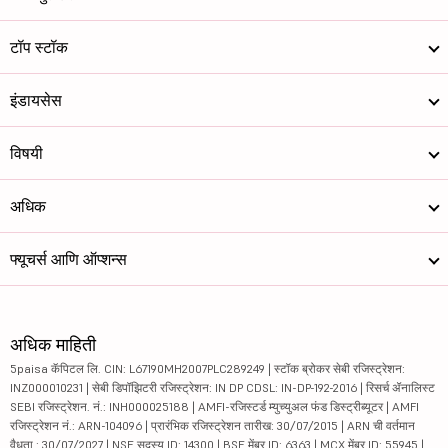
टॉप स्टॉक
इंडायसेस
विषयी
अधिक
फ्यूचर्स आणि ऑप्शन्स
अधिक माहिती
5paisa कॅपिटल लि. CIN: L67190MH2007PLC289249 | स्टॉक ब्रोकर सेबी रजिस्ट्रेशन:
INZ000010231 | सेबी डिपॉझिटरी रजिस्ट्रेशन: IN DP CDSL: IN-DP-192-2016 | रिसर्च ॲनालिस्ट
SEBI रजिस्ट्रेशन. नं.: INH000025188 | AMFI-रजिस्टर्ड म्युच्युअल फंड डिस्ट्रीब्यूटर | AMFI
रजिस्ट्रेशन नं.: ARN-104096 | प्रारंभिक रजिस्ट्रेशन तारीख: 30/07/2015 | ARN ची वर्तमान
वैधता : 30/07/2027 | NSE सदस्य ID: 14300 | BSE मेंबर ID: 6363 | MCX मेंबर ID: 55945 |