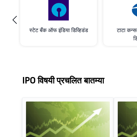
‹
ाभांश
स्टेट बँक ऑफ इंडिया डिव्हिडंड
टाटा कन्सल
डि
IPO विषयी प्रचलित बातम्या