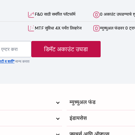
F&O साठी समर्पित प्लॅटफॉर्म
0 अकाउंट उघडण्याचे श
MTF सुविधा 4X पर्यंत लिव्हरेज
म्युच्युअल फंडवर 0 ट्रा
डिमॅट अकाउंट उघडा
टी व शर्ती*
मान्य करता
म्युच्युअल फंड
इंडायसेस
फ्यूचर्स आणि ऑप्शन्स