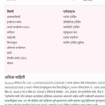
विषयी
प्रॉडक्ट्स
आमच्याविषयी
स्टॉक ट्रेडिंग
इन्व्हेस्टर संबंध
डेरिव्हेटिव्ह ट्रेडिंग
अल्गो कन्व्हेन्शन 2026
कमोडिटी ट्रेडिंग
करिअर
म्युच्युअल फंड
साईटमॅप
स्टॉक स्क्रीनर
फिनस्कूल
मार्जिन ट्रेडिंग सुविधा
ऑप्शन्स कन्व्हेन्शन
ब्लॉग
केंद्रीय बजेट 2026
घोषणा
अधिक माहिती
5paisa कॅपिटल लि. CIN: L67190MH2007PLC289249 | स्टॉक ब्रोकर सेबी रजिस्ट्रेशन: INZ000010
INH000025188 | AMFI-रजिस्टर्ड म्युच्युअल फंड डिस्ट्रीब्यूटर | AMFI रजिस्ट्रेशन नं.: ARN-1
मेंबर ID: 6363 | MCX मेंबर ID: 55945 | रजिस्टर्ड ॲड्रेस - IIFL हाऊस, सन इन्फोटेक पार्क, रोड नं. 1
*ब्रोकरेज फ्लॅट फी/अंमलात आणलेल्या ऑर्डरच्या आधारावर आकारले जाईल आणि टक्केवारी आधारावर नाही. सिक्यु
काळजीपूर्वक वाचा. IPV शी संबंधित सर्व प्रक्रिया पूर्ण झाल्यानंतर आणि क्लायंट ड्यू डिलिजन्स पूर्ण