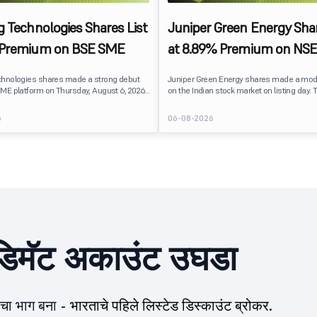
g Technologies Shares List
Juniper Green Energy Shar
 Premium on BSE SME
at 8.89% Premium on NSE
chnologies shares made a strong debut
Juniper Green Energy shares made a mod
ME platform on Thursday, August 6, 2026.
on the Indian stock market on listing day. 
sted at ₹120, a 25% premium over its issue
listed at ₹245 on the NSE and ₹242 on the 
 reflecting positive investor sentiment
delivering a premium of nearly 8.89% over 
6
06-08-2026
IPO receiving a modest overall
price of ₹225. The listing offered modest g
. Oneindig Technologies IPO Listing Details
investors, reflecting steady market senti
hnologies launched its ₹27.65 crore BSE
following a reasonably subscribed public 
prising an entirely fresh issue of equity
िमॅट अकाउंट उघडा
ीचा भाग बना -
भारताचे पहिले लिस्टेड डिस्काउंट ब्रोकर.