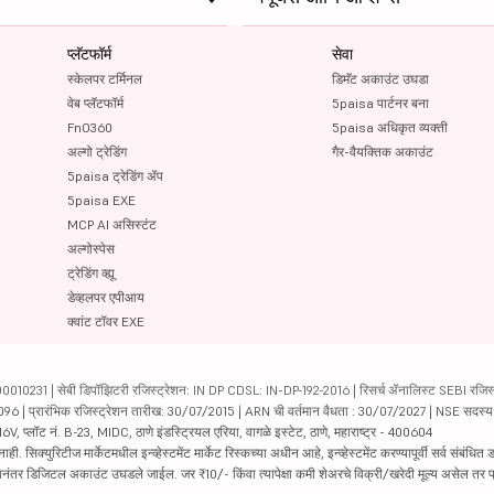
प्लॅटफॉर्म
सेवा
स्केलपर टर्मिनल
डिमॅट अकाउंट उघडा
वेब प्लॅटफॉर्म
5paisa पार्टनर बना
FnO360
5paisa अधिकृत व्यक्ती
अल्गो ट्रेडिंग
गैर-वैयक्तिक अकाउंट
5paisa ट्रेडिंग ॲप
5paisa EXE
MCP AI असिस्टंट
अल्गोस्पेस
ट्रेडिंग व्ह्यू
डेव्हलपर एपीआय
क्वांट टॉवर EXE
231 | सेबी डिपॉझिटरी रजिस्ट्रेशन: IN DP CDSL: IN-DP-192-2016 | रिसर्च ॲनालिस्ट SEBI रजिस्ट्
04096 | प्रारंभिक रजिस्ट्रेशन तारीख: 30/07/2015 | ARN ची वर्तमान वैधता : 30/07/2027 | NSE सदस्
6V, प्लॉट नं. B-23, MIDC, ठाणे इंडस्ट्रियल एरिया, वागळे इस्टेट, ठाणे, महाराष्ट्र - 400604
रिटीज मार्केटमधील इन्व्हेस्टमेंट मार्केट रिस्कच्या अधीन आहे, इन्व्हेस्टमेंट करण्यापूर्वी सर्व संबंधित डॉक
 झाल्यानंतर डिजिटल अकाउंट उघडले जाईल. जर ₹10/- किंवा त्यापेक्षा कमी शेअरचे विक्री/खरेदी मूल्य असेल तर