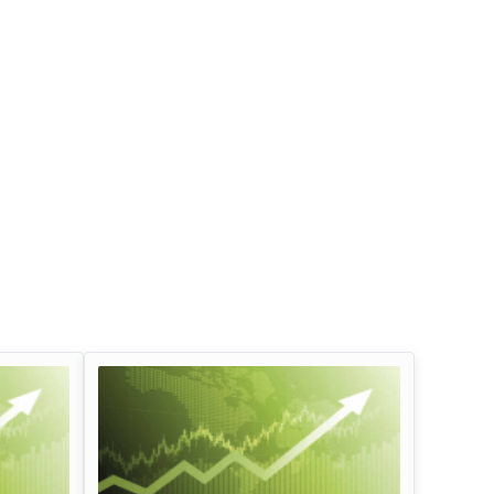
इन्फोसिस लिमिटेड डिव्हिडंड
ऑईल अँड नॅचरल गॅस कॉर्प
डिव्हिडंड