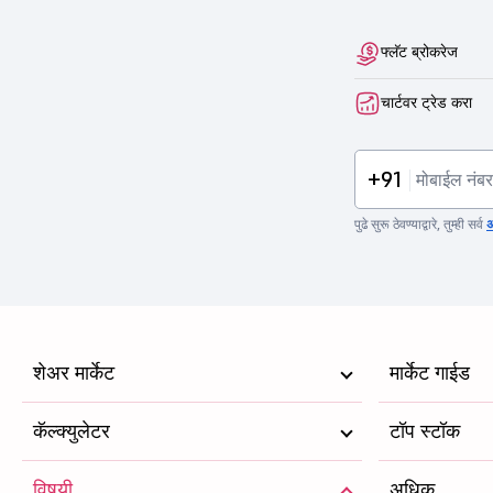
फ्लॅट ब्रोकरेज
चार्टवर ट्रेड करा
+91
पुढे सुरू ठेवण्याद्वारे, तुम्ही सर्व
अ
शेअर मार्केट
मार्केट गाईड
कॅल्क्युलेटर
टॉप स्टॉक
विषयी
अधिक