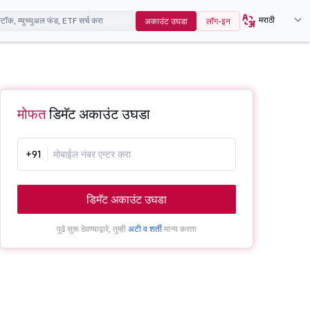
मराठी
अकाउंट उघडा
लॉग-इन
मोफत
डिमॅट अकाउंट उघडा
+91
डिमॅट अकाउंट उघडा
पुढे सुरू ठेवण्याद्वारे, तुम्ही
अटी व शर्ती
मान्य करता