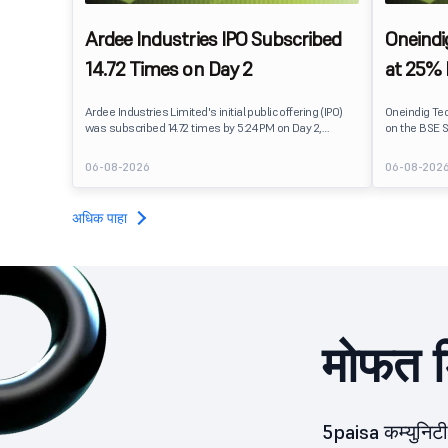
Ardee Industries IPO Subscribed
Oneindi
14.72 Times on Day 2
at 25%
Ardee Industries Limited's initial public offering (IPO)
Oneindig Te
was subscribed 14.72 times by 5:24 PM on Day 2,
on the BSE S
August 7, 2026. The public issue received bids for
The stock li
82,78,20,099 shares against 5,62,46,366 shares
price of ₹96,
06-08-2026
06-08-202
available for subscription.
despite the 
subscription
Oneindig Tec
अधिक पाहा
SME IPO, com
shares.
मोफत ड
5paisa कम्युनिट