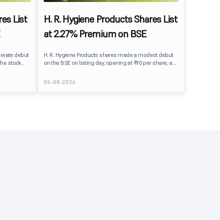
es List
H. R. Hygiene Products Shares List
at 2.27% Premium on BSE
erate debut
H. R. Hygiene Products shares made a modest debut
The stock
on the BSE on listing day, opening at ₹90 per share, a
BSE,
2.27% premium over its IPO issue price of ₹88. The
its IPO issue
stock traded close to its listing price at ₹89.99, reflecting
06-08-2026
ains to IPO
steady investor interest following a moderately
ment
subscribed public issue.
issue.