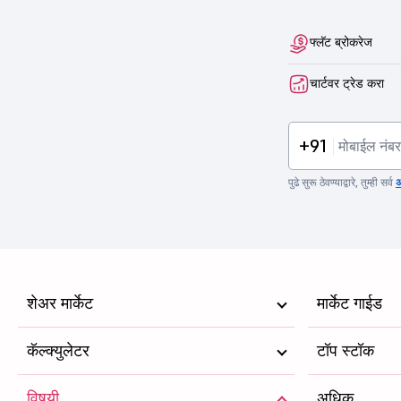
फ्लॅट ब्रोकरेज
चार्टवर ट्रेड करा
+91
पुढे सुरू ठेवण्याद्वारे, तुम्ही सर्व
अ
शेअर मार्केट
मार्केट गाईड
कॅल्क्युलेटर
टॉप स्टॉक
विषयी
अधिक