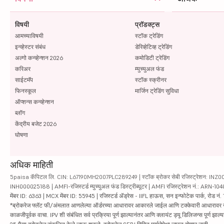
विषयी
प्रॉडक्ट्स
आमच्याविषयी
स्टॉक ट्रेडिंग
इन्व्हेस्टर संबंध
डेरिव्हेटिव्ह ट्रेडिंग
अल्गो कन्व्हेन्शन 2026
कमोडिटी ट्रेडिंग
करिअर
म्युच्युअल फंड
साईटमॅप
स्टॉक स्क्रीनर
फिनस्कूल
मार्जिन ट्रेडिंग सुविधा
ऑप्शन्स कन्व्हेन्शन
ब्लॉग
केंद्रीय बजेट 2026
घोषणा
अधिक माहिती
5paisa कॅपिटल लि. CIN: L67190MH2007PLC289249 | स्टॉक ब्रोकर सेबी रजिस्ट्रेशन: INZ000010
INH000025188 | AMFI-रजिस्टर्ड म्युच्युअल फंड डिस्ट्रीब्यूटर | AMFI रजिस्ट्रेशन नं.: ARN-1
मेंबर ID: 6363 | MCX मेंबर ID: 55945 | रजिस्टर्ड ॲड्रेस - IIFL हाऊस, सन इन्फोटेक पार्क, रोड नं. 1
*ब्रोकरेज फ्लॅट फी/अंमलात आणलेल्या ऑर्डरच्या आधारावर आकारले जाईल आणि टक्केवारी आधारावर नाही. सिक्यु
काळजीपूर्वक वाचा. IPV शी संबंधित सर्व प्रक्रिया पूर्ण झाल्यानंतर आणि क्लायंट ड्यू डिलिजन्स पूर्ण