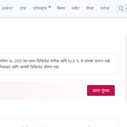
इन्व्हेस्ट
ट्रेड
प्रॉडक्ट्स
किंमत
मार्केट
शिका
पार्टनर
्टेंबर 16, 2021 च्या एक्स-डिव्हिडेंड तारीख आणि N/A % चे लाभांश उत्पन्न आहे.
ागील पेआऊट आणि आगामी डिव्हिडंड घोषणा पाहा.
आता गुंतवा