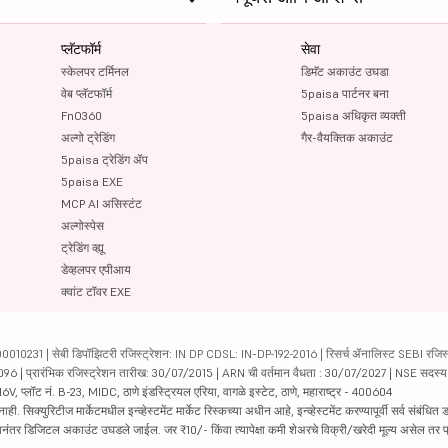
प्लॅटफॉर्म
सेवा
स्केलपर टर्मिनल
डिमॅट अकाउंट उघडा
वेब प्लॅटफॉर्म
5paisa पार्टनर बना
FnO360
5paisa अधिकृत व्यक्ती
अल्गो ट्रेडिंग
गैर-वैयक्तिक अकाउंट
5paisa ट्रेडिंग ॲप
5paisa EXE
MCP AI असिस्टंट
अल्गोस्पेस
ट्रेडिंग व्ह्यू
डेव्हलपर एपीआय
क्वांट टॉवर EXE
231 | सेबी डिपॉझिटरी रजिस्ट्रेशन: IN DP CDSL: IN-DP-192-2016 | रिसर्च ॲनालिस्ट SEBI रजिस्ट्
04096 | प्रारंभिक रजिस्ट्रेशन तारीख: 30/07/2015 | ARN ची वर्तमान वैधता : 30/07/2027 | NSE सदस्
6V, प्लॉट नं. B-23, MIDC, ठाणे इंडस्ट्रियल एरिया, वागळे इस्टेट, ठाणे, महाराष्ट्र - 400604
रिटीज मार्केटमधील इन्व्हेस्टमेंट मार्केट रिस्कच्या अधीन आहे, इन्व्हेस्टमेंट करण्यापूर्वी सर्व संबंधित डॉक
 झाल्यानंतर डिजिटल अकाउंट उघडले जाईल. जर ₹10/- किंवा त्यापेक्षा कमी शेअरचे विक्री/खरेदी मूल्य असेल तर