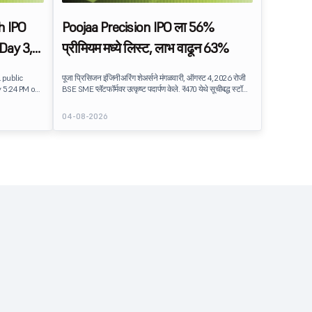
h IPO
Poojaa Precision IPO ला 56%
Day 3,
प्रीमियम मध्ये लिस्ट, लाभ वाढून 63%
mand
 public
पूजा प्रिसिजन इंजिनीअरिंग शेअर्सने मंगळवारी, ऑगस्ट 4, 2026 रोजी
y 5:24 PM on
BSE SME प्लॅटफॉर्मवर उत्कृष्ट पदार्पण केले. ₹470 येथे सूचीबद्ध स्टॉक,
्शनसाठी उपलब्ध
त्याच्या ₹301 च्या इश्यू किंमतीपेक्षा 56% प्रीमियम, मोठ्या प्रमाणात
्त झाली.
सबस्क्राईब केलेल्या आयपीओ नंतर मजबूत इन्व्हेस्टरची मागणी दर्शविते.
04-08-2026
लिस्टिंग नंतर खरेदीची गती सुरू राहिली, स्टॉक ₹489.90 च्या इंट्राडे
हायपर्यंत वाढले आहे, ज्यामुळे इश्यू किंमतीवर जवळपास 63 % लाभ
मिळतात.