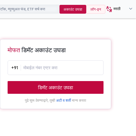
मराठी
अकाउंट उघडा
लॉग-इन
मोफत
डिमॅट अकाउंट उघडा
+91
डिमॅट अकाउंट उघडा
पुढे सुरू ठेवण्याद्वारे, तुम्ही
अटी व शर्ती
मान्य करता