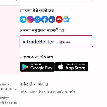
आम्हाला येथे फॉलो करा
आमच्या समुदायात सहभागी व्हा
आत्ताच डाउनलोड करा
मार्केट लेन्स अंतर्गत
रेशन. नं.:
य ID: 14300 | BSE
मार्केटला आकार देणाऱ्या कथांवर सखोल मार्गदर्शन
्युमेंट्स
 प्रति शेअर कमाल