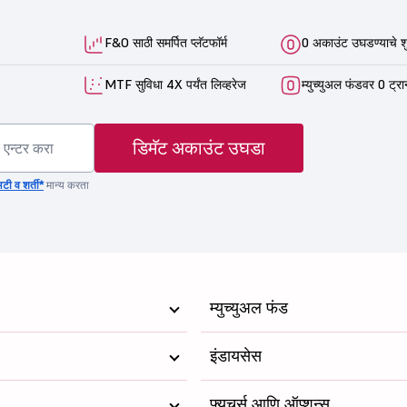
F&O साठी समर्पित प्लॅटफॉर्म
0 अकाउंट उघडण्याचे श
MTF सुविधा 4X पर्यंत लिव्हरेज
म्युच्युअल फंडवर 0 ट्रा
डिमॅट अकाउंट उघडा
टी व शर्ती*
मान्य करता
म्युच्युअल फंड
इंडायसेस
फ्यूचर्स आणि ऑप्शन्स