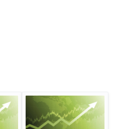
इन्फोसिस लिमिटेड डिव्हिडंड
ऑईल अँड नॅचरल गॅस कॉर्प
डिव्हिडंड