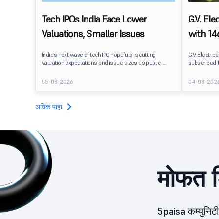
Tech IPOs India Face Lower
G.V. Ele
Valuations, Smaller Issues
with 146
Segmen
India’s next wave of tech IPO hopefuls is cutting
G.V. Electrica
valuation expectations and issue sizes as public-
subscribed 1
market investors push harder on pricing and
2026. पब्लिक इ
profitability. India’s upcoming crop of tech listings is
शेअर्सवर 30.52 
05-08-2026
04-08-202
being repriced before it reaches the market.
अधिक पाहा
मोफत ड
5paisa कम्युनिट