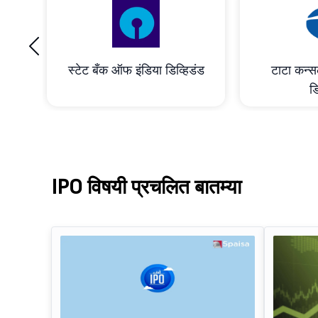
‹
ाभांश
स्टेट बँक ऑफ इंडिया डिव्हिडंड
टाटा कन्सल
डि
IPO विषयी प्रचलित बातम्या