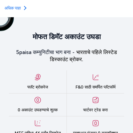
towards the education 
अधिक पाहा
मोफत डिमॅट अकाउंट उघडा
5paisa कम्युनिटीचा भाग बना -
भारताचे पहिले लिस्टेड
डिस्काउंट ब्रोकर.
फ्लॅट ब्रोकरेज
F&O साठी समर्पित प्लॅटफॉर्म
0 अकाउंट उघडण्याचे शुल्क
चार्टवर ट्रेड करा
MTF सुविधा 4X पर्यंत लिव्हरेज
म्युच्युअल फंडवर 0 ट्रान्झॅक्शन