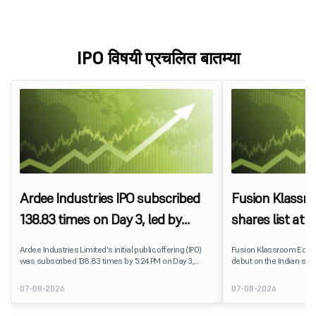
IPO विषयी प्रचलित बातम्या
Ardee Industries IPO subscribed
Fusion Klassr
138.83 times on Day 3, led by
shares list at
strong QIB and NII demand
IPO price on 
Ardee Industries Limited's initial public offering (IPO)
Fusion Klassroom Edut
was subscribed 138.83 times by 5:24 PM on Day 3,
debut on the Indian stoc
August 7, 2026. The public issue received bids for
stock listed at ₹170 per
7,80,88,05,383 shares against 5,62,46,366 shares
delivering a premium of 
07-08-2026
07-08-2026
available for subscription.
price of ₹159. The listin
investors, reflecting m