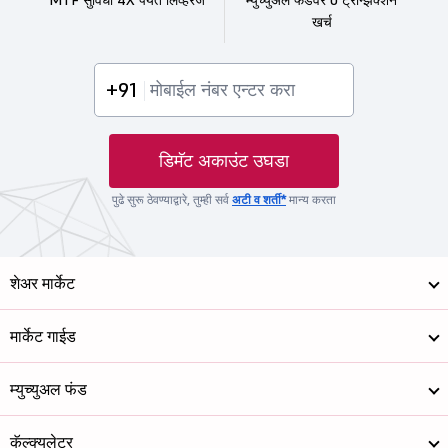
खर्च
+91
डिमॅट अकाउंट उघडा
पुढे सुरू ठेवण्याद्वारे, तुम्ही सर्व
अटी व शर्ती*
मान्य करता
शेअर मार्केट
मार्केट गाईड
म्युच्युअल फंड
कॅल्क्युलेटर