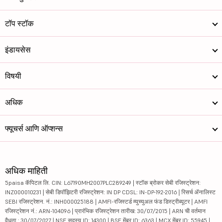
टॉप स्टॉक
इंडायसेस
विषयी
अधिक
फ्यूचर्स आणि ऑप्शन्स
अधिक माहिती
5paisa कॅपिटल लि. CIN: L67190MH2007PLC289249 | स्टॉक ब्रोकर सेबी रजिस्ट्रेशन:
INZ000010231 | सेबी डिपॉझिटरी रजिस्ट्रेशन: IN DP CDSL: IN-DP-192-2016 | रिसर्च ॲनालिस्ट
SEBI रजिस्ट्रेशन. नं.: INH000025188 | AMFI-रजिस्टर्ड म्युच्युअल फंड डिस्ट्रीब्यूटर | AMFI
रजिस्ट्रेशन नं.: ARN-104096 | प्रारंभिक रजिस्ट्रेशन तारीख: 30/07/2015 | ARN ची वर्तमान
वैधता : 30/07/2027 | NSE सदस्य ID: 14300 | BSE मेंबर ID: 6363 | MCX मेंबर ID: 55945 |