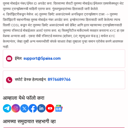
तुमचा मोबाईल नंबर/ईमेल ID अपडेट करा. दिवसाच्या शेवटी तुमच्या मोबाईल/ईमेलवर एक्सचेंजमधून थेट
तुमच्या ट्रान्झॅक्शनची माहिती प्राप्त करा. गुंतवणूकदारांच्या हितासाठी जारी केलेले.
4. डिपॉझिटरीकडून मेसेज: अ) तुमच्या डिमॅट अकाउंटमध्ये अनधिकृत ट्रान्झॅक्शन टाळा -> तुमच्या
डिपॉझिटरी सहभागीसह तुमचा मोबाईल नंबर अपडेट करा. इन्व्हेस्टरच्या हितासाठी जारी केलेल्या त्याच
दिवशी CDSL कडून थेट तुमच्या डिमॅट अकाउंटमध्ये सर्व डेबिट आणि इतर महत्त्वाच्या ट्रान्झॅक्शनसाठी
तुमच्या रजिस्टर्ड मोबाईलवर अलर्ट प्राप्त करा. ब) सिक्युरिटीज मार्केटमध्ये व्यवहार करताना KYC हा एक
वेळचा अभ्यास आहे - एकदा सेबी रजिस्टर्ड मध्यस्थ (ब्रोकर, DP, म्युच्युअल फंड इ.) मार्फत KYC
केल्यानंतर, जेव्हा तुम्ही अन्य मध्यस्थीशी संपर्क साधता तेव्हा तुम्हाला पुन्हा समान प्रोसेस करणे आवश्यक
नाही.
ईमेल:
support@5paisa.com
सपोर्ट डेस्क हेल्पलाईन:
8976689766
आम्हाला येथे फॉलो करा
आमच्या समुदायात सहभागी व्हा