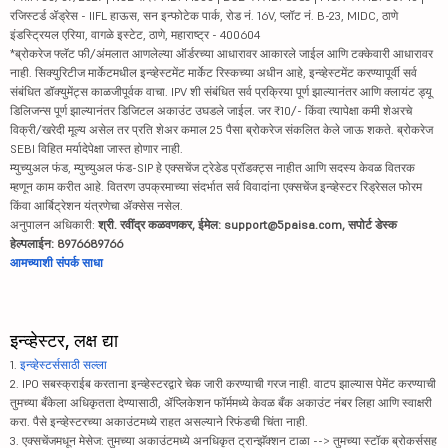
रजिस्टर्ड ॲड्रेस - IIFL हाऊस, सन इन्फोटेक पार्क, रोड नं. 16V, प्लॉट नं. B-23, MIDC, ठाणे
इंडस्ट्रियल एरिया, वागळे इस्टेट, ठाणे, महाराष्ट्र - 400604
*ब्रोकरेज फ्लॅट फी/अंमलात आणलेल्या ऑर्डरच्या आधारावर आकारले जाईल आणि टक्केवारी आधारावर
नाही. सिक्युरिटीज मार्केटमधील इन्व्हेस्टमेंट मार्केट रिस्कच्या अधीन आहे, इन्व्हेस्टमेंट करण्यापूर्वी सर्व
संबंधित डॉक्युमेंट्स काळजीपूर्वक वाचा. IPV शी संबंधित सर्व प्रक्रिया पूर्ण झाल्यानंतर आणि क्लायंट ड्यू
डिलिजन्स पूर्ण झाल्यानंतर डिजिटल अकाउंट उघडले जाईल. जर ₹10/- किंवा त्यापेक्षा कमी शेअरचे
विक्री/खरेदी मूल्य असेल तर प्रति शेअर कमाल 25 पैसा ब्रोकरेज संकलित केले जाऊ शकते. ब्रोकरेज
SEBI विहित मर्यादेपेक्षा जास्त होणार नाही.
म्युच्युअल फंड, म्युच्युअल फंड-SIP हे एक्सचेंज ट्रेडेड प्रॉडक्ट्स नाहीत आणि सदस्य केवळ वितरक
म्हणून काम करीत आहे. वितरण उपक्रमाच्या संदर्भात सर्व विवादांना एक्सचेंज इन्व्हेस्टर रिड्रेसल फोरम
किंवा आर्बिट्रेशन यंत्रणेचा ॲक्सेस नसेल.
अनुपालन अधिकारी:
श्री. रवींद्र कळवणकर, ईमेल: support@5paisa.com, सपोर्ट डेस्क
हेल्पलाईन: 8976689766
आमच्याशी संपर्क साधा
इन्व्हेस्टर, लक्ष द्या
1.
इन्व्हेस्टर्ससाठी सल्ला
2. IPO सबस्क्राईब करताना इन्व्हेस्टरद्वारे चेक जारी करण्याची गरज नाही. वाटप झाल्यास पेमेंट करण्याची
तुमच्या बँकेला अधिकृतता देण्यासाठी, ॲप्लिकेशन फॉर्ममध्ये केवळ बँक अकाउंट नंबर लिहा आणि स्वाक्षरी
करा. पैसे इन्व्हेस्टरच्या अकाउंटमध्ये राहत असल्याने रिफंडची चिंता नाही.
3. एक्सचेंजमधून मेसेज: तुमच्या अकाउंटमध्ये अनधिकृत ट्रान्झॅक्शन टाळा --> तुमच्या स्टॉक ब्रोकर्ससह