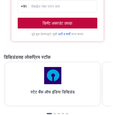
+91
डिमॅट अकाउंट उघडा
पुढे सुरू ठेवण्याद्वारे, तुम्ही
अटी व शर्ती
मान्य करता
डिव्हिडंडसह लोकप्रिय स्टॉक
स्टेट बँक ऑफ इंडिया डिव्हिडंड