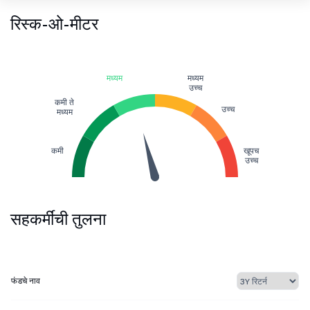
रिस्क-ओ-मीटर
मध्यम
मध्यम
उच्च
कमी ते
उच्च
मध्यम
कमी
खूपच
उच्च
सहकर्मींची तुलना
फंडचे नाव