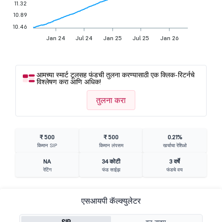
11.32
10.89
10.46
Jan 24
Jul 24
Jan 25
Jul 25
Jan 26
आमच्या स्मार्ट टूलसह फंडची तुलना करण्यासाठी एक क्लिक-रिटर्नचे
विश्लेषण करा आणि अधिक!
तुलना करा
₹ 500
₹ 500
0.21%
किमान SIP
किमान लंपसम
खर्चाचा रेशिओ
NA
34 कोटी
3 वर्षे
रेटिंग
फंड साईझ
फंडचे वय
एसआयपी कॅल्क्युलेटर