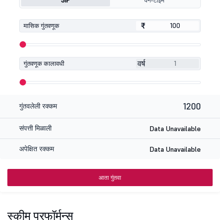
SIP
वन-टाइम
₹
₹
मासिक गुंतवणूक
वर्ष
गुंतवणूक कालावधी
1200
गुंतवलेली रक्कम
संपत्ती मिळाली
Data Unavailable
अपेक्षित रक्कम
Data Unavailable
आता गुंतवा
स्कीम परफॉर्मन्स