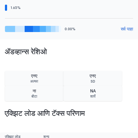
1.65%
सर्व पाहा
0.00%
ॲडव्हान्स रेशिओ
एनए
एनए
अल्फा
SD
ना
NA
बीटा
शार्पे
एक्झिट लोड आणि टॅक्स परिणाम
एक्झिट लोड
शून्य