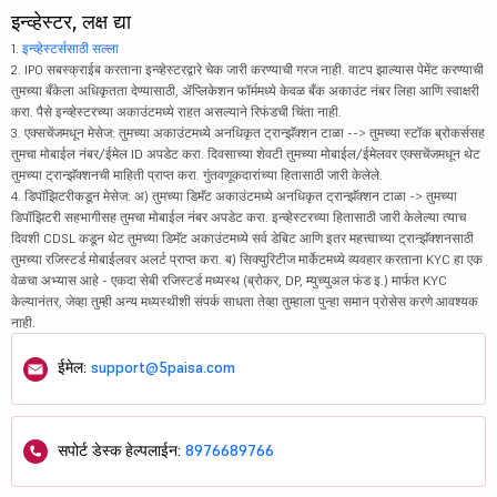
इन्व्हेस्टर, लक्ष द्या
1.
इन्व्हेस्टर्ससाठी सल्ला
2. IPO सबस्क्राईब करताना इन्व्हेस्टरद्वारे चेक जारी करण्याची गरज नाही. वाटप झाल्यास पेमेंट करण्याची
तुमच्या बँकेला अधिकृतता देण्यासाठी, ॲप्लिकेशन फॉर्ममध्ये केवळ बँक अकाउंट नंबर लिहा आणि स्वाक्षरी
करा. पैसे इन्व्हेस्टरच्या अकाउंटमध्ये राहत असल्याने रिफंडची चिंता नाही.
3. एक्सचेंजमधून मेसेज: तुमच्या अकाउंटमध्ये अनधिकृत ट्रान्झॅक्शन टाळा --> तुमच्या स्टॉक ब्रोकर्ससह
तुमचा मोबाईल नंबर/ईमेल ID अपडेट करा. दिवसाच्या शेवटी तुमच्या मोबाईल/ईमेलवर एक्सचेंजमधून थेट
तुमच्या ट्रान्झॅक्शनची माहिती प्राप्त करा. गुंतवणूकदारांच्या हितासाठी जारी केलेले.
4. डिपॉझिटरीकडून मेसेज: अ) तुमच्या डिमॅट अकाउंटमध्ये अनधिकृत ट्रान्झॅक्शन टाळा -> तुमच्या
डिपॉझिटरी सहभागीसह तुमचा मोबाईल नंबर अपडेट करा. इन्व्हेस्टरच्या हितासाठी जारी केलेल्या त्याच
दिवशी CDSL कडून थेट तुमच्या डिमॅट अकाउंटमध्ये सर्व डेबिट आणि इतर महत्त्वाच्या ट्रान्झॅक्शनसाठी
तुमच्या रजिस्टर्ड मोबाईलवर अलर्ट प्राप्त करा. ब) सिक्युरिटीज मार्केटमध्ये व्यवहार करताना KYC हा एक
वेळचा अभ्यास आहे - एकदा सेबी रजिस्टर्ड मध्यस्थ (ब्रोकर, DP, म्युच्युअल फंड इ.) मार्फत KYC
केल्यानंतर, जेव्हा तुम्ही अन्य मध्यस्थीशी संपर्क साधता तेव्हा तुम्हाला पुन्हा समान प्रोसेस करणे आवश्यक
नाही.
ईमेल:
support@5paisa.com
सपोर्ट डेस्क हेल्पलाईन:
8976689766