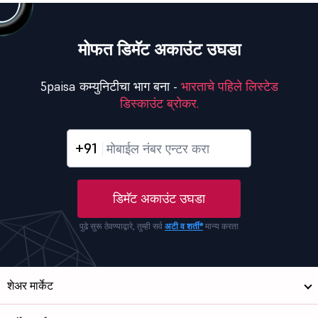
मोफत डिमॅट अकाउंट उघडा
5paisa कम्युनिटीचा भाग बना -
भारताचे पहिले लिस्टेड
डिस्काउंट ब्रोकर.
+91
डिमॅट अकाउंट उघडा
पुढे सुरू ठेवण्याद्वारे, तुम्ही सर्व
अटी व शर्ती*
मान्य करता
शेअर मार्केट