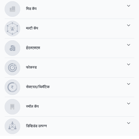
मिड कॅप
मल्टी कॅप
ईएलएसएस
फोकस्ड
सेक्टरल/थिमॅटिक
स्मॉल कॅप
डिव्हिडंड उत्पन्न