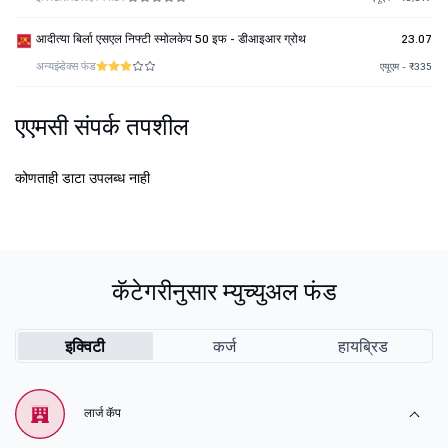
आदीत्या बिर्ला एसएल निफ्टी स्मोलकेप 50 इफ - डीआइआर ग्रोथ
23.07
अन्य
इंडेक्स फंड
एयूएम - ₹335
एएमसी संपर्क तपशील
कोणताही डाटा उपलब्ध नाही
कॅटेगरीनुसार म्युच्युअल फंड
इक्विटी
कर्ज
हायब्रिड
लार्ज कॅप