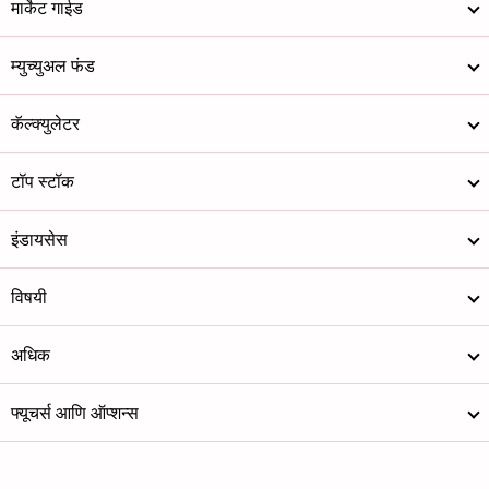
मार्केट गाईड
म्युच्युअल फंड
कॅल्क्युलेटर
टॉप स्टॉक
इंडायसेस
विषयी
अधिक
फ्यूचर्स आणि ऑप्शन्स