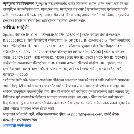
म्युच्युअल फंड डिस्क्लेमर:
म्युच्युअल फंड इन्व्हेस्टमेंट मार्केट रिस्कच्या अधीन आहेत, स्कीम संबंधित सर्व
डॉक्युमेंट्स काळजीपूर्वक वाचा. म्युच्युअल फंड, म्युच्युअल फंड-SIP हे एक्सचेंज ट्रेडेड प्रॉडक्ट्स नाहीत
आणि सदस्य केवळ वितरक म्हणून काम करीत आहे. वितरण उपक्रमाच्या संदर्भात सर्व विवादांना एक्सचेंज
इन्व्हेस्टर रिड्रेसल फोरम किंवा आर्बिट्रेशन यंत्रणेचा ॲक्सेस नसेल.
अधिक माहिती
5paisa कॅपिटल लि. CIN: L67190MH2007PLC289249 | स्टॉक ब्रोकर सेबी रजिस्ट्रेशन:
INZ000010231 | सेबी डिपॉझिटरी रजिस्ट्रेशन: IN DP CDSL: IN-DP-192-2016 | रिसर्च ॲनालिस्ट
SEBI रजिस्ट्रेशन. नं.: INH000025188 | AMFI-रजिस्टर्ड म्युच्युअल फंड डिस्ट्रीब्यूटर | AMFI
रजिस्ट्रेशन नं.: ARN-104096 | प्रारंभिक रजिस्ट्रेशन तारीख: 30/07/2015 | ARN ची वर्तमान
वैधता : 30/07/2027 | NSE सदस्य ID: 14300 | BSE मेंबर ID: 6363 | MCX मेंबर ID: 55945 |
इन्व्हेस्टमेंट ॲडव्हायजर रजिस्ट्रेशन नं: INA000014252 | रजिस्टर्ड ॲड्रेस - IIFL हाऊस, सन
इन्फोटेक पार्क, रोड नं. 16V, प्लॉट नं. B-23, MIDC, ठाणे इंडस्ट्रियल एरिया, वागळे इस्टेट, ठाणे,
महाराष्ट्र - 400604
*ब्रोकरेज फ्लॅट फी/अंमलात आणलेल्या ऑर्डरच्या आधारावर आकारले जाईल आणि टक्केवारी आधारावर
नाही. सिक्युरिटीज मार्केटमधील इन्व्हेस्टमेंट मार्केट रिस्कच्या अधीन आहे, इन्व्हेस्टमेंट करण्यापूर्वी सर्व
संबंधित डॉक्युमेंट्स काळजीपूर्वक वाचा. IPV शी संबंधित सर्व प्रक्रिया पूर्ण झाल्यानंतर आणि क्लायंट ड्यू
डिलिजन्स पूर्ण झाल्यानंतर डिजिटल अकाउंट उघडले जाईल. जर ₹10/- किंवा त्यापेक्षा कमी शेअरचे
विक्री/खरेदी मूल्य असेल तर प्रति शेअर कमाल 25 पैसा ब्रोकरेज संकलित केले जाऊ शकते. ब्रोकरेज
SEBI विहित मर्यादेपेक्षा जास्त होणार नाही.
अनुपालन अधिकारी:
श्री. रवींद्र कळवणकर, ईमेल: support@5paisa.com, सपोर्ट डेस्क
हेल्पलाईन: 8976689766
आमच्याशी संपर्क साधा