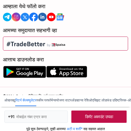
आम्हाला येथे फॉलो करा
आमच्या समुदायात सहभागी व्हा
आत्ताच डाउनलोड करा
©2026, 5paisa कॅपिटल लि. सर्व हक्क राखीव.
ओव्हरव्ह्यू
रिटर्न कॅल्क्युलेटर
स्कीम परफॉर्मन्स
योजना वाटप
ॲडव्हान्स रेशिओ
एक्झिट लोड
फंड उद्दिष्ट
रिस्क-ओ
आम्ही ISO 27001:2022 प्रमाणित आहोत.
डिमॅट अकाउंट उघडा
+91
पुढे सुरू ठेवण्याद्वारे, तुम्ही आमच्या
अटी व शर्ती*
सह सहमत आहात