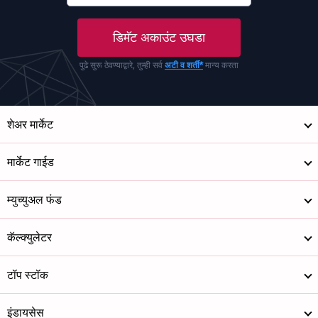
डिमॅट अकाउंट उघडा
पुढे सुरू ठेवण्याद्वारे, तुम्ही सर्व
अटी व शर्ती*
मान्य करता
शेअर मार्केट
मार्केट गाईड
म्युच्युअल फंड
कॅल्क्युलेटर
टॉप स्टॉक
इंडायसेस