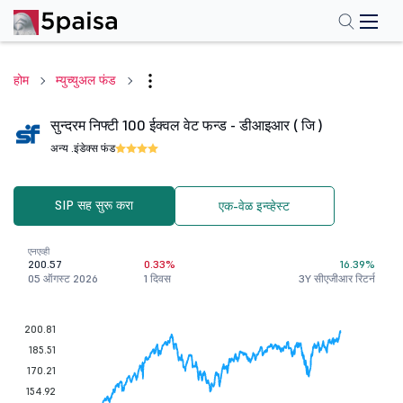
होम
म्युच्युअल फंड
सुन्दरम निफ्टी 100 ईक्वल वेट फन्ड - डीआइआर ( जि )
अन्य .
इंडेक्स फंड
SIP सह सुरू करा
एक-वेळ इन्व्हेस्ट
एनएव्ही
200.57
0.33%
16.39%
05 ऑगस्ट 2026
1 दिवस
3Y सीएजीआर रिटर्न
200.81
185.51
170.21
154.92