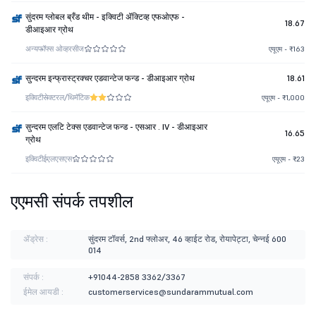
सुंदरम ग्लोबल ब्रँड थीम - इक्विटी ॲक्टिव्ह एफओएफ -
18.67
डीआइआर ग्रोथ
अन्य
फॉफ्स ओव्हरसीज
एयूएम - ₹163
सुन्दरम इन्फ्रास्ट्रक्चर एडवान्टेज फन्ड - डीआइआर ग्रोथ
18.61
इक्विटी
सेक्टरल/थिमॅटिक
एयूएम - ₹1,000
सुन्दरम एलटि टेक्स एडवान्टेज फन्ड - एसआर . IV - डीआइआर
16.65
ग्रोथ
इक्विटी
ईएलएसएस
एयूएम - ₹23
एएमसी संपर्क तपशील
ॲड्रेस :
सुंदरम टॉवर्स, 2nd फ्लोअर, 46 व्हाईट रोड, रोयापेट्टा, चेन्नई 600
014
संपर्क :
+91044-2858 3362/3367
ईमेल आयडी :
customerservices@sundarammutual.com