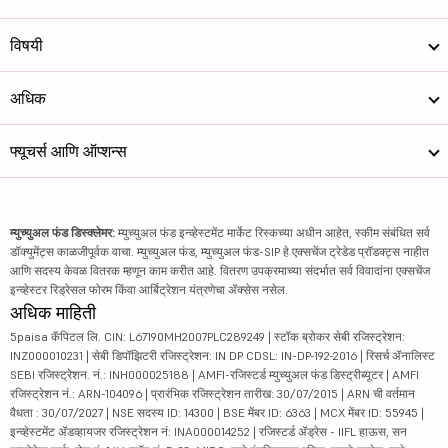
विषयी
अधिक
फ्यूचर्स आणि ऑप्शन्स
म्युच्युअल फंड डिस्क्लेमर:
म्युच्युअल फंड इन्व्हेस्टमेंट मार्केट रिस्कच्या अधीन आहेत, स्कीम संबंधित सर्व
डॉक्युमेंट्स काळजीपूर्वक वाचा. म्युच्युअल फंड, म्युच्युअल फंड-SIP हे एक्सचेंज ट्रेडेड प्रॉडक्ट्स नाहीत
आणि सदस्य केवळ वितरक म्हणून काम करीत आहे. वितरण उपक्रमाच्या संदर्भात सर्व विवादांना एक्सचेंज
इन्व्हेस्टर रिड्रेसल फोरम किंवा आर्बिट्रेशन यंत्रणेचा ॲक्सेस नसेल.
अधिक माहिती
5paisa कॅपिटल लि. CIN: L67190MH2007PLC289249 | स्टॉक ब्रोकर सेबी रजिस्ट्रेशन:
INZ000010231 | सेबी डिपॉझिटरी रजिस्ट्रेशन: IN DP CDSL: IN-DP-192-2016 | रिसर्च ॲनालिस्ट
SEBI रजिस्ट्रेशन. नं.: INH000025188 | AMFI-रजिस्टर्ड म्युच्युअल फंड डिस्ट्रीब्यूटर | AMFI
रजिस्ट्रेशन नं.: ARN-104096 | प्रारंभिक रजिस्ट्रेशन तारीख: 30/07/2015 | ARN ची वर्तमान
वैधता : 30/07/2027 | NSE सदस्य ID: 14300 | BSE मेंबर ID: 6363 | MCX मेंबर ID: 55945 |
इन्व्हेस्टमेंट ॲडव्हायजर रजिस्ट्रेशन नं: INA000014252 | रजिस्टर्ड ॲड्रेस - IIFL हाऊस, सन