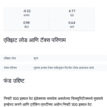
-0.52
4.77
अल्फा
SD
0.98
0.64
बीटा
शार्प
एक्झिट लोड आणि टॅक्स परिणाम
एक्झिट लोड
शून्य
टॅक्स परिणाम
तुमच्या इन्कम टॅक्स स्लॅबनुसार रिटर्नवर टॅक्स आकारला जातो.
फंड उद्दिष्ट
निफ्टी 100 इक्वल वेट इंडेक्सचा समावेश असलेल्या सिक्युरिटीजमध्ये मुख्यत्वे
इन्व्हेस्ट करणे आणि ट्रॅकिंग त्रुटींच्या अधीन निफ्टी 100 इक्वल वेट