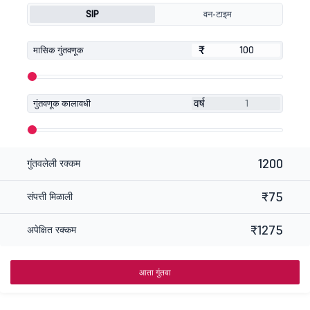
SIP
वन-टाइम
₹
₹
मासिक गुंतवणूक
वर्ष
गुंतवणूक कालावधी
1200
गुंतवलेली रक्कम
₹75
संपत्ती मिळाली
₹1275
अपेक्षित रक्कम
आता गुंतवा