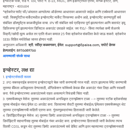
इन्फोटेक पार्क, रोड नं. 16V, प्लॉट नं. B-23, MIDC, ठाणे इंडस्ट्रियल एरिया, वागळे इस्टेट, ठाणे,
महाराष्ट्र - 400604
*ब्रोकरेज फ्लॅट फी/अंमलात आणलेल्या ऑर्डरच्या आधारावर आकारले जाईल आणि टक्केवारी आधारावर
नाही. सिक्युरिटीज मार्केटमधील इन्व्हेस्टमेंट मार्केट रिस्कच्या अधीन आहे, इन्व्हेस्टमेंट करण्यापूर्वी सर्व
संबंधित डॉक्युमेंट्स काळजीपूर्वक वाचा. IPV शी संबंधित सर्व प्रक्रिया पूर्ण झाल्यानंतर आणि क्लायंट ड्यू
डिलिजन्स पूर्ण झाल्यानंतर डिजिटल अकाउंट उघडले जाईल. जर ₹10/- किंवा त्यापेक्षा कमी शेअरचे
विक्री/खरेदी मूल्य असेल तर प्रति शेअर कमाल 25 पैसा ब्रोकरेज संकलित केले जाऊ शकते. ब्रोकरेज
SEBI विहित मर्यादेपेक्षा जास्त होणार नाही.
अनुपालन अधिकारी:
श्री. रवींद्र कळवणकर, ईमेल: support@5paisa.com, सपोर्ट डेस्क
हेल्पलाईन: 8976689766
आमच्याशी संपर्क साधा
इन्व्हेस्टर, लक्ष द्या
1.
इन्व्हेस्टर्ससाठी सल्ला
2. IPO सबस्क्राईब करताना इन्व्हेस्टरद्वारे चेक जारी करण्याची गरज नाही. वाटप झाल्यास पेमेंट करण्याची
तुमच्या बँकेला अधिकृतता देण्यासाठी, ॲप्लिकेशन फॉर्ममध्ये केवळ बँक अकाउंट नंबर लिहा आणि स्वाक्षरी
करा. पैसे इन्व्हेस्टरच्या अकाउंटमध्ये राहत असल्याने रिफंडची चिंता नाही.
3. एक्सचेंजमधून मेसेज: तुमच्या अकाउंटमध्ये अनधिकृत ट्रान्झॅक्शन टाळा --> तुमच्या स्टॉक ब्रोकर्ससह
तुमचा मोबाईल नंबर/ईमेल ID अपडेट करा. दिवसाच्या शेवटी तुमच्या मोबाईल/ईमेलवर एक्सचेंजमधून थेट
तुमच्या ट्रान्झॅक्शनची माहिती प्राप्त करा. गुंतवणूकदारांच्या हितासाठी जारी केलेले.
4. डिपॉझिटरीकडून मेसेज: अ) तुमच्या डिमॅट अकाउंटमध्ये अनधिकृत ट्रान्झॅक्शन टाळा -> तुमच्या
डिपॉझिटरी सहभागीसह तुमचा मोबाईल नंबर अपडेट करा. इन्व्हेस्टरच्या हितासाठी जारी केलेल्या त्याच
दिवशी CDSL कडून थेट तुमच्या डिमॅट अकाउंटमध्ये सर्व डेबिट आणि इतर महत्त्वाच्या ट्रान्झॅक्शनसाठी