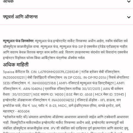
अधिक
फ्यूचर्स आणि ऑप्शन्स
म्युच्युअल फंड डिस्क्लेमर:
म्युच्युअल फंड इन्व्हेस्टमेंट मार्केट रिस्कच्या अधीन आहेत, स्कीम संबंधित सर्व
डॉक्युमेंट्स काळजीपूर्वक वाचा. म्युच्युअल फंड, म्युच्युअल फंड-SIP हे एक्सचेंज ट्रेडेड प्रॉडक्ट्स नाहीत
आणि सदस्य केवळ वितरक म्हणून काम करीत आहे. वितरण उपक्रमाच्या संदर्भात सर्व विवादांना एक्सचेंज
इन्व्हेस्टर रिड्रेसल फोरम किंवा आर्बिट्रेशन यंत्रणेचा ॲक्सेस नसेल.
अधिक माहिती
5paisa कॅपिटल लि. CIN: L67190MH2007PLC289249 | स्टॉक ब्रोकर सेबी रजिस्ट्रेशन:
INZ000010231 | सेबी डिपॉझिटरी रजिस्ट्रेशन: IN DP CDSL: IN-DP-192-2016 | रिसर्च ॲनालिस्ट
SEBI रजिस्ट्रेशन. नं.: INH000025188 | AMFI-रजिस्टर्ड म्युच्युअल फंड डिस्ट्रीब्यूटर | AMFI
रजिस्ट्रेशन नं.: ARN-104096 | प्रारंभिक रजिस्ट्रेशन तारीख: 30/07/2015 | ARN ची वर्तमान
वैधता : 30/07/2027 | NSE सदस्य ID: 14300 | BSE मेंबर ID: 6363 | MCX मेंबर ID: 55945 |
इन्व्हेस्टमेंट ॲडव्हायजर रजिस्ट्रेशन नं: INA000014252 | रजिस्टर्ड ॲड्रेस - IIFL हाऊस, सन
इन्फोटेक पार्क, रोड नं. 16V, प्लॉट नं. B-23, MIDC, ठाणे इंडस्ट्रियल एरिया, वागळे इस्टेट, ठाणे,
महाराष्ट्र - 400604
*ब्रोकरेज फ्लॅट फी/अंमलात आणलेल्या ऑर्डरच्या आधारावर आकारले जाईल आणि टक्केवारी आधारावर
नाही. सिक्युरिटीज मार्केटमधील इन्व्हेस्टमेंट मार्केट रिस्कच्या अधीन आहे, इन्व्हेस्टमेंट करण्यापूर्वी सर्व
संबंधित डॉक्युमेंट्स काळजीपूर्वक वाचा. IPV शी संबंधित सर्व प्रक्रिया पूर्ण झाल्यानंतर आणि क्लायंट ड्यू