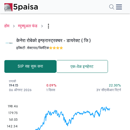
होम
म्युच्युअल फंड
केनेरा रोबेको इन्फ्रास्ट्रक्चर - डायरेक्ट ( जि )
इक्विटी .
सेक्टरल/थिमॅटिक
SIP सह सुरू करा
एक-वेळ इन्व्हेस्ट
एनएव्ही
194.15
0.09%
22.30%
06 ऑगस्ट 2026
1 दिवस
3Y सीएजीआर रिटर्न
198.46
179.75
161.05
142.34