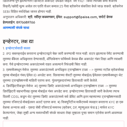
डिलिजन्स पूर्ण झाल्यानंतर डिजिटल अकाउंट उघडले जाईल. जर ₹10/- किंवा त्यापेक्षा कमी शेअरचे
विक्री/खरेदी मूल्य असेल तर प्रति शेअर कमाल 25 पैसा ब्रोकरेज संकलित केले जाऊ शकते. ब्रोकरेज
SEBI विहित मर्यादेपेक्षा जास्त होणार नाही.
अनुपालन अधिकारी:
श्री. रवींद्र कळवणकर, ईमेल: support@5paisa.com, सपोर्ट डेस्क
हेल्पलाईन: 8976689766
आमच्याशी संपर्क साधा
इन्व्हेस्टर, लक्ष द्या
1.
इन्व्हेस्टर्ससाठी सल्ला
2. IPO सबस्क्राईब करताना इन्व्हेस्टरद्वारे चेक जारी करण्याची गरज नाही. वाटप झाल्यास पेमेंट करण्याची
तुमच्या बँकेला अधिकृतता देण्यासाठी, ॲप्लिकेशन फॉर्ममध्ये केवळ बँक अकाउंट नंबर लिहा आणि स्वाक्षरी
करा. पैसे इन्व्हेस्टरच्या अकाउंटमध्ये राहत असल्याने रिफंडची चिंता नाही.
3. एक्सचेंजमधून मेसेज: तुमच्या अकाउंटमध्ये अनधिकृत ट्रान्झॅक्शन टाळा --> तुमच्या स्टॉक ब्रोकर्ससह
तुमचा मोबाईल नंबर/ईमेल ID अपडेट करा. दिवसाच्या शेवटी तुमच्या मोबाईल/ईमेलवर एक्सचेंजमधून थेट
तुमच्या ट्रान्झॅक्शनची माहिती प्राप्त करा. गुंतवणूकदारांच्या हितासाठी जारी केलेले.
4. डिपॉझिटरीकडून मेसेज: अ) तुमच्या डिमॅट अकाउंटमध्ये अनधिकृत ट्रान्झॅक्शन टाळा -> तुमच्या
डिपॉझिटरी सहभागीसह तुमचा मोबाईल नंबर अपडेट करा. इन्व्हेस्टरच्या हितासाठी जारी केलेल्या त्याच
दिवशी CDSL कडून थेट तुमच्या डिमॅट अकाउंटमध्ये सर्व डेबिट आणि इतर महत्त्वाच्या ट्रान्झॅक्शनसाठी
तुमच्या रजिस्टर्ड मोबाईलवर अलर्ट प्राप्त करा. ब) सिक्युरिटीज मार्केटमध्ये व्यवहार करताना KYC हा एक
वेळचा अभ्यास आहे - एकदा सेबी रजिस्टर्ड मध्यस्थ (ब्रोकर, DP, म्युच्युअल फंड इ.) मार्फत KYC
केल्यानंतर, जेव्हा तुम्ही अन्य मध्यस्थीशी संपर्क साधता तेव्हा तुम्हाला पुन्हा समान प्रोसेस करणे आवश्यक
नाही.