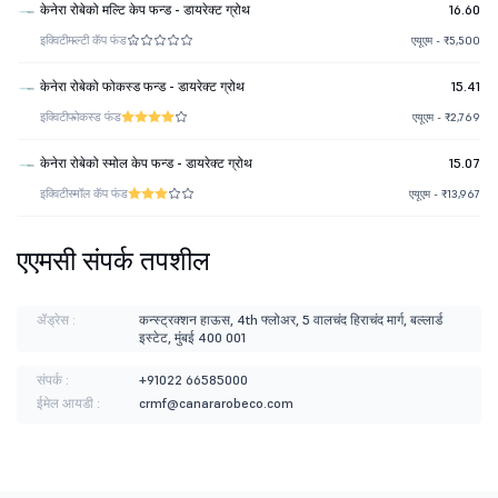
केनेरा रोबेको मल्टि केप फन्ड - डायरेक्ट ग्रोथ
16.60
इक्विटी
मल्टी कॅप फंड
एयूएम - ₹5,500
केनेरा रोबेको फोकस्ड फन्ड - डायरेक्ट ग्रोथ
15.41
इक्विटी
फोकस्ड फंड
एयूएम - ₹2,769
केनेरा रोबेको स्मोल केप फन्ड - डायरेक्ट ग्रोथ
15.07
इक्विटी
स्मॉल कॅप फंड
एयूएम - ₹13,967
एएमसी संपर्क तपशील
ॲड्रेस :
कन्स्ट्रक्शन हाऊस, 4th फ्लोअर, 5 वालचंद हिराचंद मार्ग, बल्लार्ड
इस्टेट, मुंबई 400 001
संपर्क :
+91022 66585000
ईमेल आयडी :
crmf@canararobeco.com