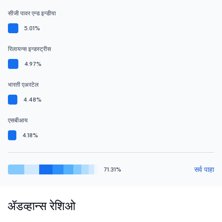
सीजी पावर एन्ड इन्डीया
5.01%
रिलायन्स इन्डस्ट्रीस
4.97%
भारती एअरटेल
4.48%
एसबीआय
4.18%
सर्व पाहा
71.31%
ॲडव्हान्स रेशिओ