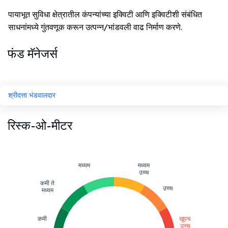
पायाभूत सुविधा क्षेत्रातील कंपन्यांच्या इक्विटी आणि इक्विटीशी संबंधित
साधनांमध्ये गुंतवणूक करून उत्पन्न/भांडवली वाढ निर्माण करणे.
फंड मॅनेजर्स
श्रीदत्ता भंडवालदार
रिस्क-ओ-मीटर
मध्यम
मध्यम
उच्च
कमी ते
उच्च
मध्यम
कमी
खूपच
उच्च