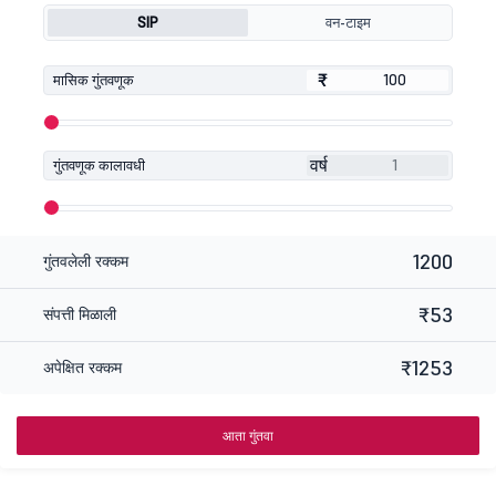
SIP
वन-टाइम
₹
₹
मासिक गुंतवणूक
वर्ष
गुंतवणूक कालावधी
1200
गुंतवलेली रक्कम
₹53
संपत्ती मिळाली
₹1253
अपेक्षित रक्कम
आता गुंतवा