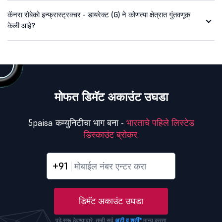
कॅनरा रोबेको इन्फ्रास्ट्रक्चर - डायरेक्ट (G) ने कोणत्या क्षेत्रात गुंतवणूक
केली आहे?
मोफत डिमॅट अकाउंट उघडा
5paisa कम्युनिटीचा भाग बना -
भारताचे पहिले लिस्टेड
डिस्काउंट ब्रोकर.
+91
डिमॅट अकाउंट उघडा
पुढे सुरू ठेवण्याद्वारे, तुम्ही सर्व
अटी व शर्ती*
मान्य करता