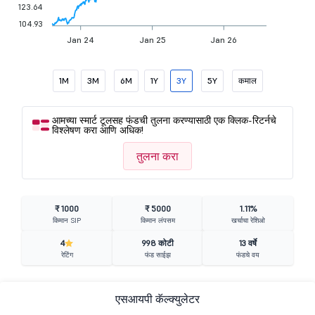
123.64
104.93
Jan 24
Jan 25
Jan 26
1M
3M
6M
1Y
3Y
5Y
कमाल
आमच्या स्मार्ट टूलसह फंडची तुलना करण्यासाठी एक क्लिक-रिटर्नचे
विश्लेषण करा आणि अधिक!
तुलना करा
₹ 1000
₹ 5000
1.11%
किमान SIP
किमान लंपसम
खर्चाचा रेशिओ
4
998 कोटी
13 वर्षे
रेटिंग
फंड साईझ
फंडचे वय
एसआयपी कॅल्क्युलेटर