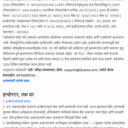
SEBI रजिस्ट्रेशन. नं.: INH000025188 | AMFI-रजिस्टर्ड म्युच्युअल फंड डिस्ट्रीब्यूटर | AMFI
रजिस्ट्रेशन नं.: ARN-104096 | प्रारंभिक रजिस्ट्रेशन तारीख: 30/07/2015 | ARN ची वर्तमान
वैधता : 30/07/2027 | NSE सदस्य ID: 14300 | BSE मेंबर ID: 6363 | MCX मेंबर ID: 55945 |
इन्व्हेस्टमेंट ॲडव्हायजर रजिस्ट्रेशन नं: INA000014252 | रजिस्टर्ड ॲड्रेस - IIFL हाऊस, सन
इन्फोटेक पार्क, रोड नं. 16V, प्लॉट नं. B-23, MIDC, ठाणे इंडस्ट्रियल एरिया, वागळे इस्टेट, ठाणे,
महाराष्ट्र - 400604
*ब्रोकरेज फ्लॅट फी/अंमलात आणलेल्या ऑर्डरच्या आधारावर आकारले जाईल आणि टक्केवारी आधारावर
नाही. सिक्युरिटीज मार्केटमधील इन्व्हेस्टमेंट मार्केट रिस्कच्या अधीन आहे, इन्व्हेस्टमेंट करण्यापूर्वी सर्व
संबंधित डॉक्युमेंट्स काळजीपूर्वक वाचा. IPV शी संबंधित सर्व प्रक्रिया पूर्ण झाल्यानंतर आणि क्लायंट ड्यू
डिलिजन्स पूर्ण झाल्यानंतर डिजिटल अकाउंट उघडले जाईल. जर ₹10/- किंवा त्यापेक्षा कमी शेअरचे
विक्री/खरेदी मूल्य असेल तर प्रति शेअर कमाल 25 पैसा ब्रोकरेज संकलित केले जाऊ शकते. ब्रोकरेज
SEBI विहित मर्यादेपेक्षा जास्त होणार नाही.
अनुपालन अधिकारी:
श्री. रवींद्र कळवणकर, ईमेल: support@5paisa.com, सपोर्ट डेस्क
हेल्पलाईन: 8976689766
आमच्याशी संपर्क साधा
इन्व्हेस्टर, लक्ष द्या
1.
इन्व्हेस्टर्ससाठी सल्ला
2. IPO सबस्क्राईब करताना इन्व्हेस्टरद्वारे चेक जारी करण्याची गरज नाही. वाटप झाल्यास पेमेंट करण्याची
तुमच्या बँकेला अधिकृतता देण्यासाठी, ॲप्लिकेशन फॉर्ममध्ये केवळ बँक अकाउंट नंबर लिहा आणि स्वाक्षरी
करा. पैसे इन्व्हेस्टरच्या अकाउंटमध्ये राहत असल्याने रिफंडची चिंता नाही.
3. एक्सचेंजमधून मेसेज: तुमच्या अकाउंटमध्ये अनधिकृत ट्रान्झॅक्शन टाळा --> तुमच्या स्टॉक ब्रोकर्ससह