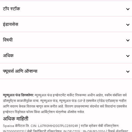
टॉप स्टॉक
इंडायसेस
विषयी
अधिक
फ्यूचर्स आणि ऑप्शन्स
म्युच्युअल फंड डिस्क्लेमर:
म्युच्युअल फंड इन्व्हेस्टमेंट मार्केट रिस्कच्या अधीन आहेत, स्कीम संबंधित सर्व
डॉक्युमेंट्स काळजीपूर्वक वाचा. म्युच्युअल फंड, म्युच्युअल फंड-SIP हे एक्सचेंज ट्रेडेड प्रॉडक्ट्स नाहीत
आणि सदस्य केवळ वितरक म्हणून काम करीत आहे. वितरण उपक्रमाच्या संदर्भात सर्व विवादांना एक्सचेंज
इन्व्हेस्टर रिड्रेसल फोरम किंवा आर्बिट्रेशन यंत्रणेचा ॲक्सेस नसेल.
अधिक माहिती
5paisa कॅपिटल लि. CIN: L67190MH2007PLC289249 | स्टॉक ब्रोकर सेबी रजिस्ट्रेशन:
INZ000010231 | सेबी डिपॉझिटरी रजिस्ट्रेशन: IN DP CDSL: IN-DP-192-2016 | रिसर्च ॲनालिस्ट