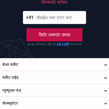
डिस्काउंट ब्रोकर.
+91
डिमॅट अकाउंट उघडा
पुढे सुरू ठेवण्याद्वारे, तुम्ही सर्व
अटी व शर्ती*
मान्य करता
शेअर मार्केट
मार्केट गाईड
म्युच्युअल फंड
कॅल्क्युलेटर