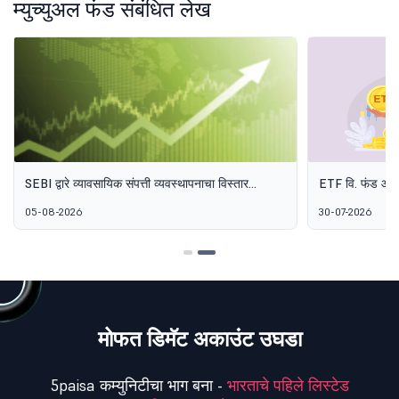
म्युच्युअल फंड संबंधित लेख
SEBI द्वारे व्यावसायिक संपत्ती व्यवस्थापनाचा विस्तार
ETF वि. फंड ऑफ फ
करण्यासाठी MF-ओन्ली PMS फ्रेमवर्कचा प्रस्ताव
05-08-2026
30-07-2026
मोफत डिमॅट अकाउंट उघडा
5paisa कम्युनिटीचा भाग बना -
भारताचे पहिले लिस्टेड