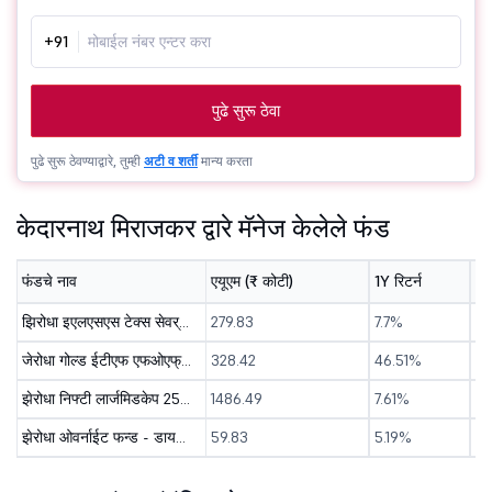
+91
पुढे सुरू ठेवा
पुढे सुरू ठेवण्याद्वारे, तुम्ही
अटी व शर्ती
मान्य करता
केदारनाथ मिराजकर द्वारे मॅनेज केलेले फंड
फंडचे नाव
एयूएम (₹ कोटी)
1Y रिटर्न
3Y
झिरोधा इएलएसएस टेक्स सेवर् निफ्टी लार्जमिडकेप 250 इन्डेक्स फन्ड - डायरेक्ट ( जि )
279.83
7.7%
-
जेरोधा गोल्ड ईटीएफ एफओएफ् - डायरेक्ट ( जि )
328.42
46.51%
-
झेरोधा निफ्टी लार्जमिडकेप 250 इन्डेक्स फन्ड - डायरेक्ट ( जि )
1486.49
7.61%
-
झेरोधा ओवर्नाईट फन्ड - डायरेक्ट ( जि )
59.83
5.19%
-