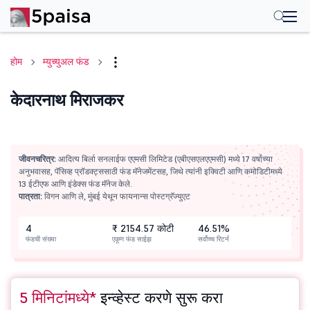
होम
म्युच्युअल फंड
केदारनाथ मिराजकर
जीवनचरित्र:
आदित्य बिर्ला सनलाईफ एएमसी लिमिटेड (एबीएसएलएएमसी) मध्ये 17 वर्षांच्या
अनुभवासह, पॅसिव्ह प्रॉडक्ट्ससाठी फंड मॅनेजमेंटसह, जिथे त्यांनी इक्विटी आणि कमोडिटीमध्ये
13 ईटीएफ आणि इंडेक्स फंड मॅनेज केले.
पात्रता:
विगन आणि ले, मुंबई येथून फायनान्स पोस्टग्रॅज्युएट
4
₹ 2154.57 कोटी
46.51%
फंडची संख्या
एकूण फंड साईझ
सर्वोच्च रिटर्न
5 मिनिटांमध्ये*
इन्व्हेस्ट करणे सुरू करा