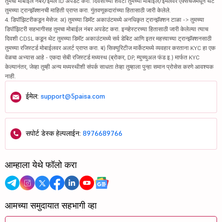
तुमचा मोबाईल नंबर/ईमेल ID अपडेट करा. दिवसाच्या शेवटी तुमच्या मोबाईल/ईमेलवर एक्सचेंजमधून थेट
तुमच्या ट्रान्झॅक्शनची माहिती प्राप्त करा. गुंतवणूकदारांच्या हितासाठी जारी केलेले.
4. डिपॉझिटरीकडून मेसेज: अ) तुमच्या डिमॅट अकाउंटमध्ये अनधिकृत ट्रान्झॅक्शन टाळा -> तुमच्या
डिपॉझिटरी सहभागीसह तुमचा मोबाईल नंबर अपडेट करा. इन्व्हेस्टरच्या हितासाठी जारी केलेल्या त्याच
दिवशी CDSL कडून थेट तुमच्या डिमॅट अकाउंटमध्ये सर्व डेबिट आणि इतर महत्त्वाच्या ट्रान्झॅक्शनसाठी
तुमच्या रजिस्टर्ड मोबाईलवर अलर्ट प्राप्त करा. ब) सिक्युरिटीज मार्केटमध्ये व्यवहार करताना KYC हा एक
वेळचा अभ्यास आहे - एकदा सेबी रजिस्टर्ड मध्यस्थ (ब्रोकर, DP, म्युच्युअल फंड इ.) मार्फत KYC
केल्यानंतर, जेव्हा तुम्ही अन्य मध्यस्थीशी संपर्क साधता तेव्हा तुम्हाला पुन्हा समान प्रोसेस करणे आवश्यक
नाही.
ईमेल:
support@5paisa.com
सपोर्ट डेस्क हेल्पलाईन:
8976689766
आम्हाला येथे फॉलो करा
आमच्या समुदायात सहभागी व्हा