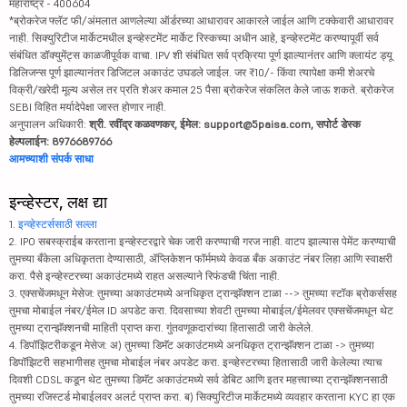
महाराष्ट्र - 400604
*ब्रोकरेज फ्लॅट फी/अंमलात आणलेल्या ऑर्डरच्या आधारावर आकारले जाईल आणि टक्केवारी आधारावर
नाही. सिक्युरिटीज मार्केटमधील इन्व्हेस्टमेंट मार्केट रिस्कच्या अधीन आहे, इन्व्हेस्टमेंट करण्यापूर्वी सर्व
संबंधित डॉक्युमेंट्स काळजीपूर्वक वाचा. IPV शी संबंधित सर्व प्रक्रिया पूर्ण झाल्यानंतर आणि क्लायंट ड्यू
डिलिजन्स पूर्ण झाल्यानंतर डिजिटल अकाउंट उघडले जाईल. जर ₹10/- किंवा त्यापेक्षा कमी शेअरचे
विक्री/खरेदी मूल्य असेल तर प्रति शेअर कमाल 25 पैसा ब्रोकरेज संकलित केले जाऊ शकते. ब्रोकरेज
SEBI विहित मर्यादेपेक्षा जास्त होणार नाही.
अनुपालन अधिकारी:
श्री. रवींद्र कळवणकर, ईमेल: support@5paisa.com, सपोर्ट डेस्क
हेल्पलाईन: 8976689766
आमच्याशी संपर्क साधा
इन्व्हेस्टर, लक्ष द्या
1.
इन्व्हेस्टर्ससाठी सल्ला
2. IPO सबस्क्राईब करताना इन्व्हेस्टरद्वारे चेक जारी करण्याची गरज नाही. वाटप झाल्यास पेमेंट करण्याची
तुमच्या बँकेला अधिकृतता देण्यासाठी, ॲप्लिकेशन फॉर्ममध्ये केवळ बँक अकाउंट नंबर लिहा आणि स्वाक्षरी
करा. पैसे इन्व्हेस्टरच्या अकाउंटमध्ये राहत असल्याने रिफंडची चिंता नाही.
3. एक्सचेंजमधून मेसेज: तुमच्या अकाउंटमध्ये अनधिकृत ट्रान्झॅक्शन टाळा --> तुमच्या स्टॉक ब्रोकर्ससह
तुमचा मोबाईल नंबर/ईमेल ID अपडेट करा. दिवसाच्या शेवटी तुमच्या मोबाईल/ईमेलवर एक्सचेंजमधून थेट
तुमच्या ट्रान्झॅक्शनची माहिती प्राप्त करा. गुंतवणूकदारांच्या हितासाठी जारी केलेले.
4. डिपॉझिटरीकडून मेसेज: अ) तुमच्या डिमॅट अकाउंटमध्ये अनधिकृत ट्रान्झॅक्शन टाळा -> तुमच्या
डिपॉझिटरी सहभागीसह तुमचा मोबाईल नंबर अपडेट करा. इन्व्हेस्टरच्या हितासाठी जारी केलेल्या त्याच
दिवशी CDSL कडून थेट तुमच्या डिमॅट अकाउंटमध्ये सर्व डेबिट आणि इतर महत्त्वाच्या ट्रान्झॅक्शनसाठी
तुमच्या रजिस्टर्ड मोबाईलवर अलर्ट प्राप्त करा. ब) सिक्युरिटीज मार्केटमध्ये व्यवहार करताना KYC हा एक