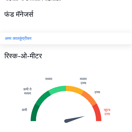
फंड मॅनेजर्स
अमर कालकुंद्रीकर
रिस्क-ओ-मीटर
मध्यम
मध्यम
उच्च
कमी ते
उच्च
मध्यम
कमी
खूपच
उच्च