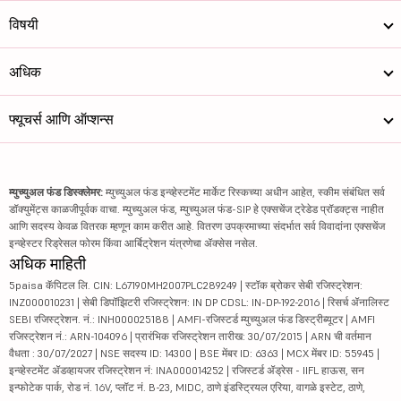
विषयी
अधिक
फ्यूचर्स आणि ऑप्शन्स
म्युच्युअल फंड डिस्क्लेमर:
म्युच्युअल फंड इन्व्हेस्टमेंट मार्केट रिस्कच्या अधीन आहेत, स्कीम संबंधित सर्व
डॉक्युमेंट्स काळजीपूर्वक वाचा. म्युच्युअल फंड, म्युच्युअल फंड-SIP हे एक्सचेंज ट्रेडेड प्रॉडक्ट्स नाहीत
आणि सदस्य केवळ वितरक म्हणून काम करीत आहे. वितरण उपक्रमाच्या संदर्भात सर्व विवादांना एक्सचेंज
इन्व्हेस्टर रिड्रेसल फोरम किंवा आर्बिट्रेशन यंत्रणेचा ॲक्सेस नसेल.
अधिक माहिती
5paisa कॅपिटल लि. CIN: L67190MH2007PLC289249 | स्टॉक ब्रोकर सेबी रजिस्ट्रेशन:
INZ000010231 | सेबी डिपॉझिटरी रजिस्ट्रेशन: IN DP CDSL: IN-DP-192-2016 | रिसर्च ॲनालिस्ट
SEBI रजिस्ट्रेशन. नं.: INH000025188 | AMFI-रजिस्टर्ड म्युच्युअल फंड डिस्ट्रीब्यूटर | AMFI
रजिस्ट्रेशन नं.: ARN-104096 | प्रारंभिक रजिस्ट्रेशन तारीख: 30/07/2015 | ARN ची वर्तमान
वैधता : 30/07/2027 | NSE सदस्य ID: 14300 | BSE मेंबर ID: 6363 | MCX मेंबर ID: 55945 |
इन्व्हेस्टमेंट ॲडव्हायजर रजिस्ट्रेशन नं: INA000014252 | रजिस्टर्ड ॲड्रेस - IIFL हाऊस, सन
इन्फोटेक पार्क, रोड नं. 16V, प्लॉट नं. B-23, MIDC, ठाणे इंडस्ट्रियल एरिया, वागळे इस्टेट, ठाणे,