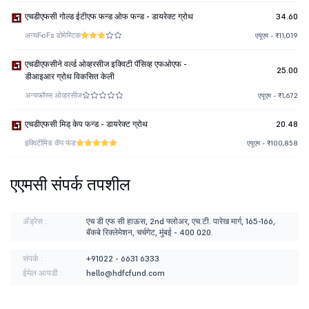
एचडीएफसी गोल्ड ईटीएफ फन्ड ओफ फन्ड - डायरेक्ट ग्रोथ
34.60
अन्य
FoFs डोमेस्टिक
एयूएम - ₹11,019
एचडीएफसीने वर्ल्ड ओव्हरसीज इक्विटी पॅसिव्ह एफओएफ -
25.00
डीआइआर ग्रोथ विकसित केली
अन्य
फॉफ्स ओव्हरसीज
एयूएम - ₹1,672
एचडीएफसी मिड् केप फन्ड - डायरेक्ट ग्रोथ
20.48
इक्विटी
मिड कॅप फंड
एयूएम - ₹100,858
एएमसी संपर्क तपशील
ॲड्रेस :
एच डी एफ सी हाऊस, 2nd फ्लोअर, एच.टी. पारेख मार्ग, 165-166,
बॅकबे रिक्लेमेशन, चर्चगेट, मुंबई - 400 020.
संपर्क :
+91022 - 6631 6333
ईमेल आयडी :
hello@hdfcfund.com