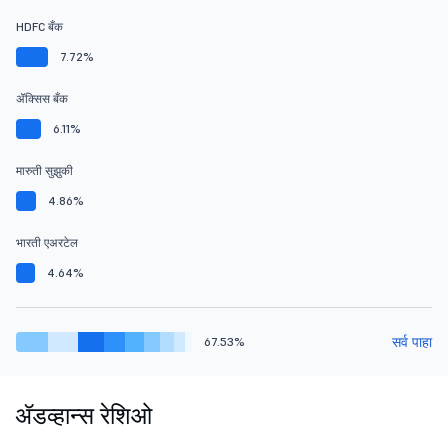
HDFC बँक
7.72%
ॲक्सिस बँक
6.11%
मारुती सुझुकी
4.86%
भारती एअरटेल
4.64%
सर्व पाहा
67.53%
ॲडव्हान्स रेशिओ