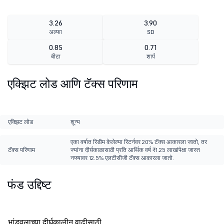
3.26
3.90
अल्फा
SD
0.85
0.71
बीटा
शार्प
एक्झिट लोड आणि टॅक्स परिणाम
एक्झिट लोड
शून्य
एका वर्षात रिडीम केलेल्या रिटर्नवर 20% टॅक्स आकारला जातो, तर
टॅक्स परिणाम
ज्यांना दीर्घकाळासाठी प्रति आर्थिक वर्ष ₹1.25 लाखांपेक्षा जास्त
नफ्यावर 12.5% एलटीसीजी टॅक्स आकारला जातो.
फंड उद्दिष्ट
भांडवलाच्या दीर्घकालीन वाढीसाठी.