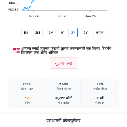
1106.12
983.89
Jan 24
Jan 25
Jan 26
1M
3M
6M
1Y
3Y
5Y
कमाल
आमच्या स्मार्ट टूलसह फंडची तुलना करण्यासाठी एक क्लिक-रिटर्नचे
विश्लेषण करा आणि अधिक!
तुलना करा
₹ 500
₹ 500
1.2%
किमान SIP
किमान लंपसम
खर्चाचा रेशिओ
5
15,685 कोटी
13 वर्षे
रेटिंग
फंड साईझ
फंडचे वय
एसआयपी कॅल्क्युलेटर