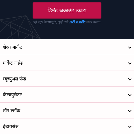
डिमॅट अकाउंट उघडा
पुढे सुरू ठेवण्याद्वारे, तुम्ही सर्व
अटी व शर्ती*
मान्य करता
शेअर मार्केट
मार्केट गाईड
म्युच्युअल फंड
कॅल्क्युलेटर
टॉप स्टॉक
इंडायसेस