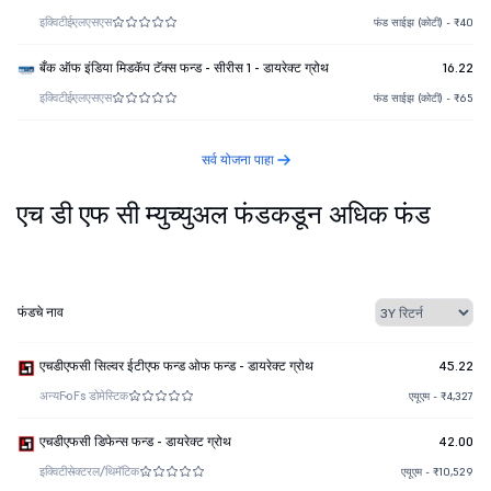
इक्विटी
ईएलएसएस
फंड साईझ (कोटी) - ₹40
बँक ऑफ इंडिया मिडकॅप टॅक्स फन्ड - सीरीस 1 - डायरेक्ट ग्रोथ
16.22
इक्विटी
ईएलएसएस
फंड साईझ (कोटी) - ₹65
सर्व योजना पाहा
एच डी एफ सी म्युच्युअल फंडकडून अधिक फंड
फंडचे नाव
एचडीएफसी सिल्वर ईटीएफ फन्ड ओफ फन्ड - डायरेक्ट ग्रोथ
45.22
अन्य
FoFs डोमेस्टिक
एयूएम - ₹4,327
एचडीएफसी डिफेन्स फन्ड - डायरेक्ट ग्रोथ
42.00
इक्विटी
सेक्टरल/थिमॅटिक
एयूएम - ₹10,529