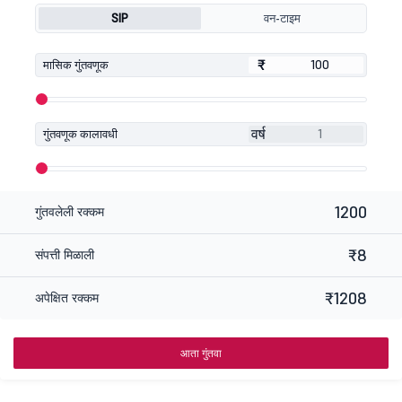
SIP
वन-टाइम
₹
₹
मासिक गुंतवणूक
वर्ष
गुंतवणूक कालावधी
1200
गुंतवलेली रक्कम
₹8
संपत्ती मिळाली
₹1208
अपेक्षित रक्कम
आता गुंतवा