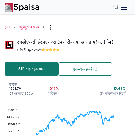
होम
म्युच्युअल फंड
एचडीएफसी ईएलएसएस टेक्स सेवर् फन्ड - डायरेक्ट ( जि )
इक्विटी .
ईएलएसएस
SIP सह सुरू करा
एक-वेळ इन्व्हेस्ट
एनएव्ही
1521.79
-0.19%
15.48%
07 ऑगस्ट 2026
1 दिवस
3Y सीएजीआर रिटर्न
1595.05
1472.82
1350.59
1228.35