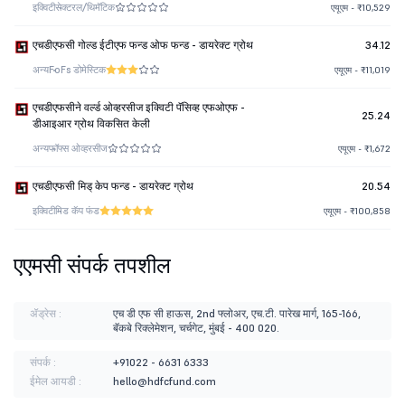
इक्विटी
सेक्टरल/थिमॅटिक
एयूएम - ₹10,529
एचडीएफसी गोल्ड ईटीएफ फन्ड ओफ फन्ड - डायरेक्ट ग्रोथ
34.12
अन्य
FoFs डोमेस्टिक
एयूएम - ₹11,019
एचडीएफसीने वर्ल्ड ओव्हरसीज इक्विटी पॅसिव्ह एफओएफ -
25.24
डीआइआर ग्रोथ विकसित केली
अन्य
फॉफ्स ओव्हरसीज
एयूएम - ₹1,672
एचडीएफसी मिड् केप फन्ड - डायरेक्ट ग्रोथ
20.54
इक्विटी
मिड कॅप फंड
एयूएम - ₹100,858
एएमसी संपर्क तपशील
ॲड्रेस :
एच डी एफ सी हाऊस, 2nd फ्लोअर, एच.टी. पारेख मार्ग, 165-166,
बॅकबे रिक्लेमेशन, चर्चगेट, मुंबई - 400 020.
संपर्क :
+91022 - 6631 6333
ईमेल आयडी :
hello@hdfcfund.com