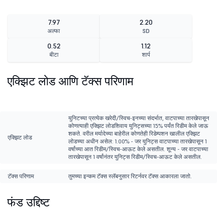
7.97
2.20
अल्फा
SD
0.52
1.12
बीटा
शार्प
एक्झिट लोड आणि टॅक्स परिणाम
युनिटच्या प्रत्येक खरेदी/स्विच-इनच्या संदर्भात, वाटपाच्या तारखेपासून
कोणत्याही एक्झिट लोडशिवाय युनिट्सच्या 15% पर्यंत रिडीम केले जाऊ
शकते. वरील मर्यादेच्या बाहेरील कोणतेही रिडेम्पशन खालील एक्झिट
एक्झिट लोड
लोडच्या अधीन असेल: 1.00% - जर युनिट्स वाटपाच्या तारखेपासून 1
वर्षांच्या आत रिडीम/स्विच-आऊट केले असतील. शून्य - जर वाटपाच्या
तारखेपासून 1 वर्षांनंतर युनिट्स रिडीम/स्विच-आऊट केले असतील.
टॅक्स परिणाम
तुमच्या इन्कम टॅक्स स्लॅबनुसार रिटर्नवर टॅक्स आकारला जातो.
फंड उद्दिष्ट