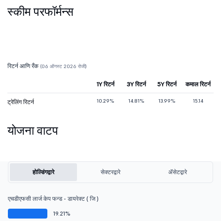
स्कीम परफॉर्मन्स
रिटर्न आणि रँक
(06 ऑगस्ट 2026 रोजी)
1Y रिटर्न
3Y रिटर्न
5Y रिटर्न
कमाल रिटर्न
10.29%
14.81%
13.99%
15.14
ट्रेलिंग रिटर्न
योजना वाटप
होल्डिंगद्वारे
सेक्टरद्वारे
ॲसेटद्वारे
एचडीएफसी लार्ज केप फन्ड - डायरेक्ट ( जि )
19.21%