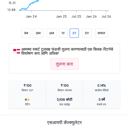
15.31
13.88
Jan 24
Jan 25
Jul 25
Jan 26
Jul 26
1M
3M
6M
1Y
3Y
5Y
कमाल
आमच्या स्मार्ट टूलसह फंडची तुलना करण्यासाठी एक क्लिक-रिटर्नचे
विश्लेषण करा आणि अधिक!
तुलना करा
₹ 100
₹ 100
0.14%
किमान SIP
किमान लंपसम
खर्चाचा रेशिओ
4
5,938 कोटी
5 वर्षे
रेटिंग
फंड साईझ
फंडचे वय
एसआयपी कॅल्क्युलेटर