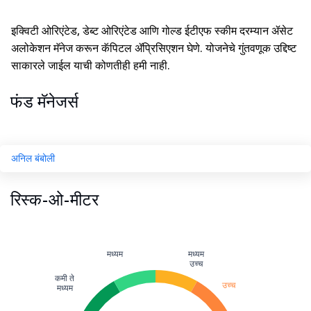
इक्विटी ओरिएंटेड, डेब्ट ओरिएंटेड आणि गोल्ड ईटीएफ स्कीम दरम्यान ॲसेट
अलोकेशन मॅनेज करून कॅपिटल ॲप्रिसिएशन घेणे. योजनेचे गुंतवणूक उद्दिष्ट
साकारले जाईल याची कोणतीही हमी नाही.
फंड मॅनेजर्स
अनिल बंबोली
रिस्क-ओ-मीटर
मध्यम
मध्यम
उच्च
कमी ते
उच्च
मध्यम