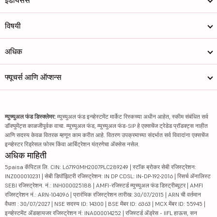
इंडायसेस
विषयी
अधिक
फ्यूचर्स आणि ऑप्शन्स
म्युच्युअल फंड डिस्क्लेमर:
म्युच्युअल फंड इन्व्हेस्टमेंट मार्केट रिस्कच्या अधीन आहेत, स्कीम संबंधित सर्व
डॉक्युमेंट्स काळजीपूर्वक वाचा. म्युच्युअल फंड, म्युच्युअल फंड-SIP हे एक्सचेंज ट्रेडेड प्रॉडक्ट्स नाहीत
आणि सदस्य केवळ वितरक म्हणून काम करीत आहे. वितरण उपक्रमाच्या संदर्भात सर्व विवादांना एक्सचेंज
इन्व्हेस्टर रिड्रेसल फोरम किंवा आर्बिट्रेशन यंत्रणेचा ॲक्सेस नसेल.
अधिक माहिती
5paisa कॅपिटल लि. CIN: L67190MH2007PLC289249 | स्टॉक ब्रोकर सेबी रजिस्ट्रेशन:
INZ000010231 | सेबी डिपॉझिटरी रजिस्ट्रेशन: IN DP CDSL: IN-DP-192-2016 | रिसर्च ॲनालिस्ट
SEBI रजिस्ट्रेशन. नं.: INH000025188 | AMFI-रजिस्टर्ड म्युच्युअल फंड डिस्ट्रीब्यूटर | AMFI
रजिस्ट्रेशन नं.: ARN-104096 | प्रारंभिक रजिस्ट्रेशन तारीख: 30/07/2015 | ARN ची वर्तमान
वैधता : 30/07/2027 | NSE सदस्य ID: 14300 | BSE मेंबर ID: 6363 | MCX मेंबर ID: 55945 |
इन्व्हेस्टमेंट ॲडव्हायजर रजिस्ट्रेशन नं: INA000014252 | रजिस्टर्ड ॲड्रेस - IIFL हाऊस, सन