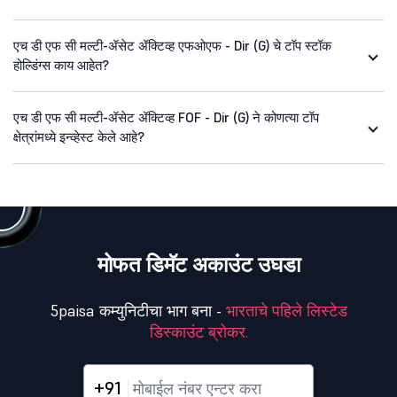
एच डी एफ सी मल्टी-ॲसेट ॲक्टिव्ह एफओएफ - Dir (G) चे टॉप स्टॉक
होल्डिंग्स काय आहेत?
एच डी एफ सी मल्टी-ॲसेट ॲक्टिव्ह FOF - Dir (G) ने कोणत्या टॉप
क्षेत्रांमध्ये इन्व्हेस्ट केले आहे?
मोफत डिमॅट अकाउंट उघडा
5paisa कम्युनिटीचा भाग बना -
भारताचे पहिले लिस्टेड
डिस्काउंट ब्रोकर.
+91