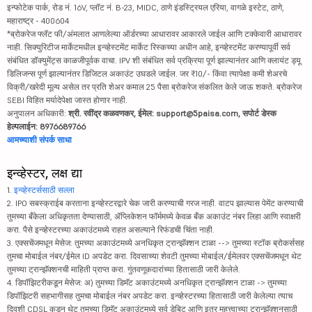
इन्फोटेक पार्क, रोड नं. 16V, प्लॉट नं. B-23, MIDC, ठाणे इंडस्ट्रियल एरिया, वागळे इस्टेट, ठाणे,
महाराष्ट्र - 400604
*ब्रोकरेज फ्लॅट फी/अंमलात आणलेल्या ऑर्डरच्या आधारावर आकारले जाईल आणि टक्केवारी आधारावर
नाही. सिक्युरिटीज मार्केटमधील इन्व्हेस्टमेंट मार्केट रिस्कच्या अधीन आहे, इन्व्हेस्टमेंट करण्यापूर्वी सर्व
संबंधित डॉक्युमेंट्स काळजीपूर्वक वाचा. IPV शी संबंधित सर्व प्रक्रिया पूर्ण झाल्यानंतर आणि क्लायंट ड्यू
डिलिजन्स पूर्ण झाल्यानंतर डिजिटल अकाउंट उघडले जाईल. जर ₹10/- किंवा त्यापेक्षा कमी शेअरचे
विक्री/खरेदी मूल्य असेल तर प्रति शेअर कमाल 25 पैसा ब्रोकरेज संकलित केले जाऊ शकते. ब्रोकरेज
SEBI विहित मर्यादेपेक्षा जास्त होणार नाही.
अनुपालन अधिकारी:
श्री. रवींद्र कळवणकर, ईमेल: support@5paisa.com, सपोर्ट डेस्क
हेल्पलाईन: 8976689766
आमच्याशी संपर्क साधा
इन्व्हेस्टर, लक्ष द्या
1.
इन्व्हेस्टर्ससाठी सल्ला
2. IPO सबस्क्राईब करताना इन्व्हेस्टरद्वारे चेक जारी करण्याची गरज नाही. वाटप झाल्यास पेमेंट करण्याची
तुमच्या बँकेला अधिकृतता देण्यासाठी, ॲप्लिकेशन फॉर्ममध्ये केवळ बँक अकाउंट नंबर लिहा आणि स्वाक्षरी
करा. पैसे इन्व्हेस्टरच्या अकाउंटमध्ये राहत असल्याने रिफंडची चिंता नाही.
3. एक्सचेंजमधून मेसेज: तुमच्या अकाउंटमध्ये अनधिकृत ट्रान्झॅक्शन टाळा --> तुमच्या स्टॉक ब्रोकर्ससह
तुमचा मोबाईल नंबर/ईमेल ID अपडेट करा. दिवसाच्या शेवटी तुमच्या मोबाईल/ईमेलवर एक्सचेंजमधून थेट
तुमच्या ट्रान्झॅक्शनची माहिती प्राप्त करा. गुंतवणूकदारांच्या हितासाठी जारी केलेले.
4. डिपॉझिटरीकडून मेसेज: अ) तुमच्या डिमॅट अकाउंटमध्ये अनधिकृत ट्रान्झॅक्शन टाळा -> तुमच्या
डिपॉझिटरी सहभागीसह तुमचा मोबाईल नंबर अपडेट करा. इन्व्हेस्टरच्या हितासाठी जारी केलेल्या त्याच
दिवशी CDSL कडून थेट तुमच्या डिमॅट अकाउंटमध्ये सर्व डेबिट आणि इतर महत्त्वाच्या ट्रान्झॅक्शनसाठी