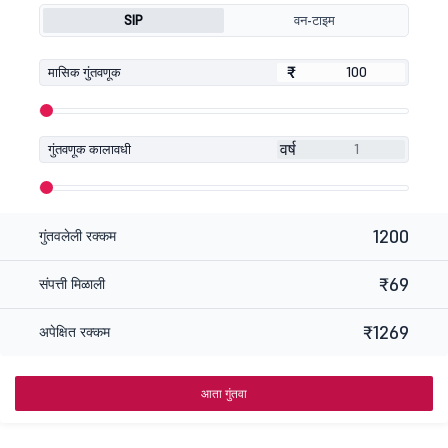
SIP
वन-टाइम
₹
₹
मासिक गुंतवणूक
वर्ष
गुंतवणूक कालावधी
1200
गुंतवलेली रक्कम
₹69
संपत्ती मिळाली
₹1269
अपेक्षित रक्कम
आता गुंतवा