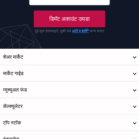
डिमॅट अकाउंट उघडा
पुढे सुरू ठेवण्याद्वारे, तुम्ही सर्व
अटी व शर्ती*
मान्य करता
शेअर मार्केट
मार्केट गाईड
म्युच्युअल फंड
कॅल्क्युलेटर
टॉप स्टॉक