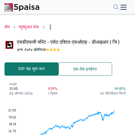
होम
म्युच्युअल फंड
एचडीएफसी मल्टि - एसेट एक्टिव एफओएफ् - डीआइआर ( जि )
अन्य .
FoFs डोमेस्टिक
SIP सह सुरू करा
एक-वेळ इन्व्हेस्ट
एनएव्ही
21.05
0.19%
14.81%
06 ऑगस्ट 2026
1 दिवस
3Y सीएजीआर रिटर्न
21.05
19.62
18.18
16.75