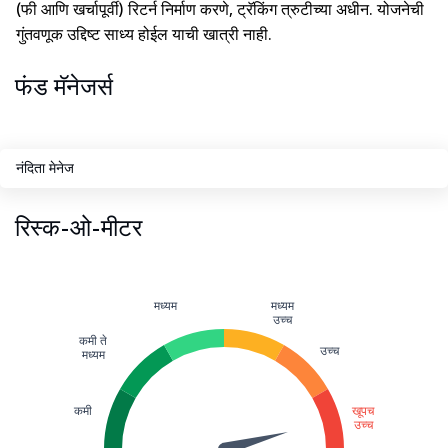
(फी आणि खर्चापूर्वी) रिटर्न निर्माण करणे, ट्रॅकिंग त्रुटीच्या अधीन. योजनेची
गुंतवणूक उद्दिष्ट साध्य होईल याची खात्री नाही.
फंड मॅनेजर्स
नंदिता मेनेज
रिस्क-ओ-मीटर
मध्यम
मध्यम
उच्च
कमी ते
उच्च
मध्यम
कमी
खूपच
उच्च