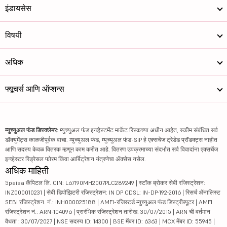
इंडायसेस
विषयी
अधिक
फ्यूचर्स आणि ऑप्शन्स
म्युच्युअल फंड डिस्क्लेमर:
म्युच्युअल फंड इन्व्हेस्टमेंट मार्केट रिस्कच्या अधीन आहेत, स्कीम संबंधित सर्व
डॉक्युमेंट्स काळजीपूर्वक वाचा. म्युच्युअल फंड, म्युच्युअल फंड-SIP हे एक्सचेंज ट्रेडेड प्रॉडक्ट्स नाहीत
आणि सदस्य केवळ वितरक म्हणून काम करीत आहे. वितरण उपक्रमाच्या संदर्भात सर्व विवादांना एक्सचेंज
इन्व्हेस्टर रिड्रेसल फोरम किंवा आर्बिट्रेशन यंत्रणेचा ॲक्सेस नसेल.
अधिक माहिती
5paisa कॅपिटल लि. CIN: L67190MH2007PLC289249 | स्टॉक ब्रोकर सेबी रजिस्ट्रेशन:
INZ000010231 | सेबी डिपॉझिटरी रजिस्ट्रेशन: IN DP CDSL: IN-DP-192-2016 | रिसर्च ॲनालिस्ट
SEBI रजिस्ट्रेशन. नं.: INH000025188 | AMFI-रजिस्टर्ड म्युच्युअल फंड डिस्ट्रीब्यूटर | AMFI
रजिस्ट्रेशन नं.: ARN-104096 | प्रारंभिक रजिस्ट्रेशन तारीख: 30/07/2015 | ARN ची वर्तमान
वैधता : 30/07/2027 | NSE सदस्य ID: 14300 | BSE मेंबर ID: 6363 | MCX मेंबर ID: 55945 |