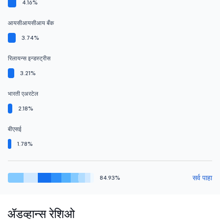
4.16%
आयसीआयसीआय बँक
3.74%
रिलायन्स इन्डस्ट्रीस
3.21%
भारती एअरटेल
2.18%
बीएसई
1.78%
सर्व पाहा
84.93%
ॲडव्हान्स रेशिओ