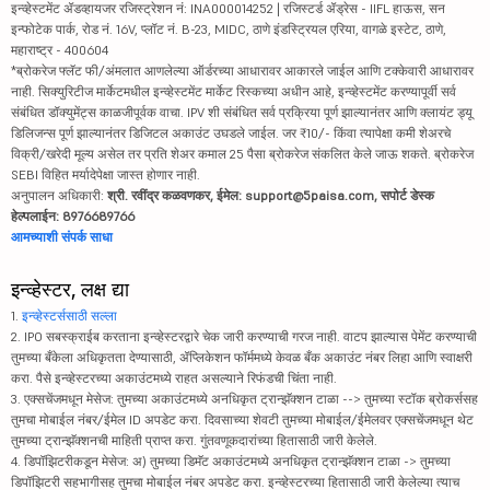
इन्व्हेस्टमेंट ॲडव्हायजर रजिस्ट्रेशन नं: INA000014252 | रजिस्टर्ड ॲड्रेस - IIFL हाऊस, सन
इन्फोटेक पार्क, रोड नं. 16V, प्लॉट नं. B-23, MIDC, ठाणे इंडस्ट्रियल एरिया, वागळे इस्टेट, ठाणे,
महाराष्ट्र - 400604
*ब्रोकरेज फ्लॅट फी/अंमलात आणलेल्या ऑर्डरच्या आधारावर आकारले जाईल आणि टक्केवारी आधारावर
नाही. सिक्युरिटीज मार्केटमधील इन्व्हेस्टमेंट मार्केट रिस्कच्या अधीन आहे, इन्व्हेस्टमेंट करण्यापूर्वी सर्व
संबंधित डॉक्युमेंट्स काळजीपूर्वक वाचा. IPV शी संबंधित सर्व प्रक्रिया पूर्ण झाल्यानंतर आणि क्लायंट ड्यू
डिलिजन्स पूर्ण झाल्यानंतर डिजिटल अकाउंट उघडले जाईल. जर ₹10/- किंवा त्यापेक्षा कमी शेअरचे
विक्री/खरेदी मूल्य असेल तर प्रति शेअर कमाल 25 पैसा ब्रोकरेज संकलित केले जाऊ शकते. ब्रोकरेज
SEBI विहित मर्यादेपेक्षा जास्त होणार नाही.
अनुपालन अधिकारी:
श्री. रवींद्र कळवणकर, ईमेल: support@5paisa.com, सपोर्ट डेस्क
हेल्पलाईन: 8976689766
आमच्याशी संपर्क साधा
इन्व्हेस्टर, लक्ष द्या
1.
इन्व्हेस्टर्ससाठी सल्ला
2. IPO सबस्क्राईब करताना इन्व्हेस्टरद्वारे चेक जारी करण्याची गरज नाही. वाटप झाल्यास पेमेंट करण्याची
तुमच्या बँकेला अधिकृतता देण्यासाठी, ॲप्लिकेशन फॉर्ममध्ये केवळ बँक अकाउंट नंबर लिहा आणि स्वाक्षरी
करा. पैसे इन्व्हेस्टरच्या अकाउंटमध्ये राहत असल्याने रिफंडची चिंता नाही.
3. एक्सचेंजमधून मेसेज: तुमच्या अकाउंटमध्ये अनधिकृत ट्रान्झॅक्शन टाळा --> तुमच्या स्टॉक ब्रोकर्ससह
तुमचा मोबाईल नंबर/ईमेल ID अपडेट करा. दिवसाच्या शेवटी तुमच्या मोबाईल/ईमेलवर एक्सचेंजमधून थेट
तुमच्या ट्रान्झॅक्शनची माहिती प्राप्त करा. गुंतवणूकदारांच्या हितासाठी जारी केलेले.
4. डिपॉझिटरीकडून मेसेज: अ) तुमच्या डिमॅट अकाउंटमध्ये अनधिकृत ट्रान्झॅक्शन टाळा -> तुमच्या
डिपॉझिटरी सहभागीसह तुमचा मोबाईल नंबर अपडेट करा. इन्व्हेस्टरच्या हितासाठी जारी केलेल्या त्याच