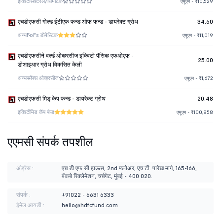
इक्विटी
सेक्टरल/थिमॅटिक
एयूएम - ₹10,529
एचडीएफसी गोल्ड ईटीएफ फन्ड ओफ फन्ड - डायरेक्ट ग्रोथ
34.60
अन्य
FoFs डोमेस्टिक
एयूएम - ₹11,019
एचडीएफसीने वर्ल्ड ओव्हरसीज इक्विटी पॅसिव्ह एफओएफ -
25.00
डीआइआर ग्रोथ विकसित केली
अन्य
फॉफ्स ओव्हरसीज
एयूएम - ₹1,672
एचडीएफसी मिड् केप फन्ड - डायरेक्ट ग्रोथ
20.48
इक्विटी
मिड कॅप फंड
एयूएम - ₹100,858
एएमसी संपर्क तपशील
ॲड्रेस :
एच डी एफ सी हाऊस, 2nd फ्लोअर, एच.टी. पारेख मार्ग, 165-166,
बॅकबे रिक्लेमेशन, चर्चगेट, मुंबई - 400 020.
संपर्क :
+91022 - 6631 6333
ईमेल आयडी :
hello@hdfcfund.com