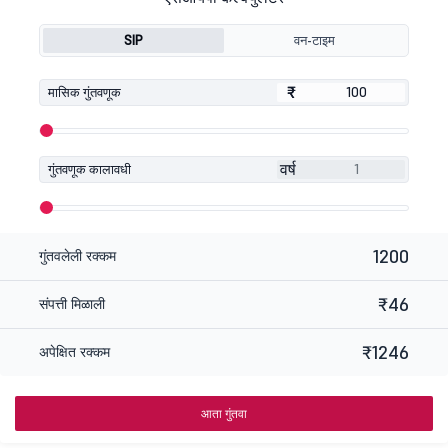
SIP
वन-टाइम
₹
₹
मासिक गुंतवणूक
वर्ष
गुंतवणूक कालावधी
1200
गुंतवलेली रक्कम
₹46
संपत्ती मिळाली
₹1246
अपेक्षित रक्कम
आता गुंतवा