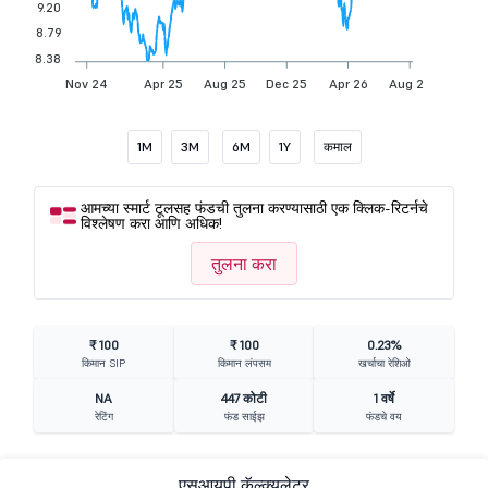
9.20
8.79
8.38
Nov 24
Apr 25
Aug 25
Dec 25
Apr 26
Aug 26
1M
3M
6M
1Y
कमाल
आमच्या स्मार्ट टूलसह फंडची तुलना करण्यासाठी एक क्लिक-रिटर्नचे
विश्लेषण करा आणि अधिक!
तुलना करा
₹ 100
₹ 100
0.23%
किमान SIP
किमान लंपसम
खर्चाचा रेशिओ
NA
447 कोटी
1 वर्षे
रेटिंग
फंड साईझ
फंडचे वय
एसआयपी कॅल्क्युलेटर