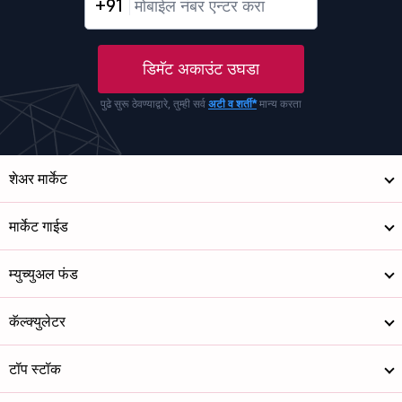
+91
डिमॅट अकाउंट उघडा
पुढे सुरू ठेवण्याद्वारे, तुम्ही सर्व
अटी व शर्ती*
मान्य करता
शेअर मार्केट
मार्केट गाईड
म्युच्युअल फंड
कॅल्क्युलेटर
टॉप स्टॉक