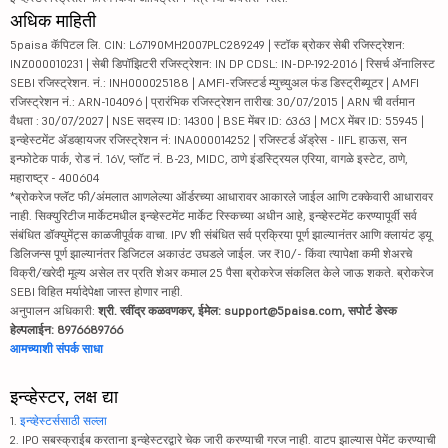
अधिक माहिती
5paisa कॅपिटल लि. CIN: L67190MH2007PLC289249 | स्टॉक ब्रोकर सेबी रजिस्ट्रेशन:
INZ000010231 | सेबी डिपॉझिटरी रजिस्ट्रेशन: IN DP CDSL: IN-DP-192-2016 | रिसर्च ॲनालिस्ट
SEBI रजिस्ट्रेशन. नं.: INH000025188 | AMFI-रजिस्टर्ड म्युच्युअल फंड डिस्ट्रीब्यूटर | AMFI
रजिस्ट्रेशन नं.: ARN-104096 | प्रारंभिक रजिस्ट्रेशन तारीख: 30/07/2015 | ARN ची वर्तमान
वैधता : 30/07/2027 | NSE सदस्य ID: 14300 | BSE मेंबर ID: 6363 | MCX मेंबर ID: 55945 |
इन्व्हेस्टमेंट ॲडव्हायजर रजिस्ट्रेशन नं: INA000014252 | रजिस्टर्ड ॲड्रेस - IIFL हाऊस, सन
इन्फोटेक पार्क, रोड नं. 16V, प्लॉट नं. B-23, MIDC, ठाणे इंडस्ट्रियल एरिया, वागळे इस्टेट, ठाणे,
महाराष्ट्र - 400604
*ब्रोकरेज फ्लॅट फी/अंमलात आणलेल्या ऑर्डरच्या आधारावर आकारले जाईल आणि टक्केवारी आधारावर
नाही. सिक्युरिटीज मार्केटमधील इन्व्हेस्टमेंट मार्केट रिस्कच्या अधीन आहे, इन्व्हेस्टमेंट करण्यापूर्वी सर्व
संबंधित डॉक्युमेंट्स काळजीपूर्वक वाचा. IPV शी संबंधित सर्व प्रक्रिया पूर्ण झाल्यानंतर आणि क्लायंट ड्यू
डिलिजन्स पूर्ण झाल्यानंतर डिजिटल अकाउंट उघडले जाईल. जर ₹10/- किंवा त्यापेक्षा कमी शेअरचे
विक्री/खरेदी मूल्य असेल तर प्रति शेअर कमाल 25 पैसा ब्रोकरेज संकलित केले जाऊ शकते. ब्रोकरेज
SEBI विहित मर्यादेपेक्षा जास्त होणार नाही.
अनुपालन अधिकारी:
श्री. रवींद्र कळवणकर, ईमेल: support@5paisa.com, सपोर्ट डेस्क
हेल्पलाईन: 8976689766
आमच्याशी संपर्क साधा
इन्व्हेस्टर, लक्ष द्या
1.
इन्व्हेस्टर्ससाठी सल्ला
2. IPO सबस्क्राईब करताना इन्व्हेस्टरद्वारे चेक जारी करण्याची गरज नाही. वाटप झाल्यास पेमेंट करण्याची