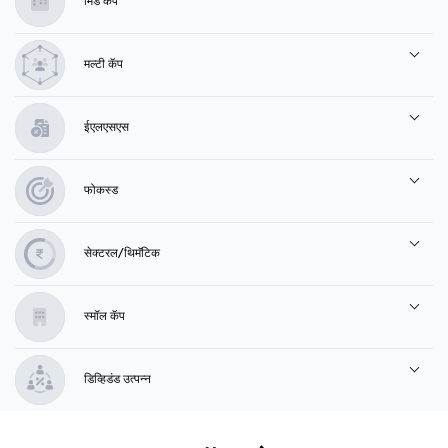
मिड कॅप
मल्टी कॅप
ईएलएसएस
फोकस्ड
सेक्टरल/थिमॅटिक
स्मॉल कॅप
डिव्हिडंड उत्पन्न