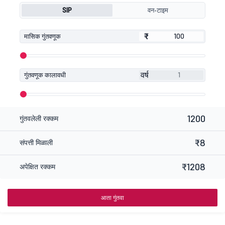
SIP
वन-टाइम
₹
₹
मासिक गुंतवणूक
वर्ष
गुंतवणूक कालावधी
1200
गुंतवलेली रक्कम
₹8
संपत्ती मिळाली
₹1208
अपेक्षित रक्कम
आता गुंतवा