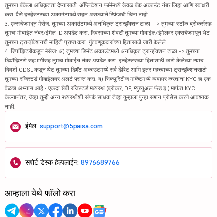
तुमच्या बँकेला अधिकृतता देण्यासाठी, ॲप्लिकेशन फॉर्ममध्ये केवळ बँक अकाउंट नंबर लिहा आणि स्वाक्षरी
करा. पैसे इन्व्हेस्टरच्या अकाउंटमध्ये राहत असल्याने रिफंडची चिंता नाही.
3. एक्सचेंजमधून मेसेज: तुमच्या अकाउंटमध्ये अनधिकृत ट्रान्झॅक्शन टाळा --> तुमच्या स्टॉक ब्रोकर्ससह
तुमचा मोबाईल नंबर/ईमेल ID अपडेट करा. दिवसाच्या शेवटी तुमच्या मोबाईल/ईमेलवर एक्सचेंजमधून थेट
तुमच्या ट्रान्झॅक्शनची माहिती प्राप्त करा. गुंतवणूकदारांच्या हितासाठी जारी केलेले.
4. डिपॉझिटरीकडून मेसेज: अ) तुमच्या डिमॅट अकाउंटमध्ये अनधिकृत ट्रान्झॅक्शन टाळा -> तुमच्या
डिपॉझिटरी सहभागीसह तुमचा मोबाईल नंबर अपडेट करा. इन्व्हेस्टरच्या हितासाठी जारी केलेल्या त्याच
दिवशी CDSL कडून थेट तुमच्या डिमॅट अकाउंटमध्ये सर्व डेबिट आणि इतर महत्त्वाच्या ट्रान्झॅक्शनसाठी
तुमच्या रजिस्टर्ड मोबाईलवर अलर्ट प्राप्त करा. ब) सिक्युरिटीज मार्केटमध्ये व्यवहार करताना KYC हा एक
वेळचा अभ्यास आहे - एकदा सेबी रजिस्टर्ड मध्यस्थ (ब्रोकर, DP, म्युच्युअल फंड इ.) मार्फत KYC
केल्यानंतर, जेव्हा तुम्ही अन्य मध्यस्थीशी संपर्क साधता तेव्हा तुम्हाला पुन्हा समान प्रोसेस करणे आवश्यक
नाही.
ईमेल:
support@5paisa.com
सपोर्ट डेस्क हेल्पलाईन:
8976689766
आम्हाला येथे फॉलो करा