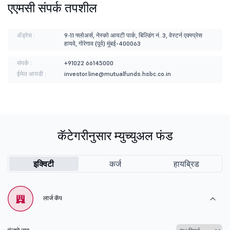
एएमसी संपर्क तपशील
ॲड्रेस :
9-11 फ्लोअर्स, नेस्को आयटी पार्क, बिल्डिंग नं. 3, वेस्टर्न एक्स्प्रेस
हायवे, गोरेगाव (पूर्व) मुंबई-400063
संपर्क :
+91022 66145000
ईमेल आयडी :
investor.line@mutualfunds.hsbc.co.in
कॅटेगरीनुसार म्युच्युअल फंड
इक्विटी
कर्ज
हायब्रिड
लार्ज कॅप