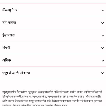
कॅल्क्युलेटर
टॉप स्टॉक
इंडायसेस
विषयी
अधिक
फ्यूचर्स आणि ऑप्शन्स
म्युच्युअल फंड डिस्क्लेमर:
म्युच्युअल फंड इन्व्हेस्टमेंट मार्केट रिस्कच्या अधीन आहेत, स्कीम संबंधित सर्व
डॉक्युमेंट्स काळजीपूर्वक वाचा. म्युच्युअल फंड, म्युच्युअल फंड-SIP हे एक्सचेंज ट्रेडेड प्रॉडक्ट्स नाहीत
आणि सदस्य केवळ वितरक म्हणून काम करीत आहे. वितरण उपक्रमाच्या संदर्भात सर्व विवादांना एक्सचेंज
इन्व्हेस्टर रिड्रेसल फोरम किंवा आर्बिट्रेशन यंत्रणेचा ॲक्सेस नसेल.