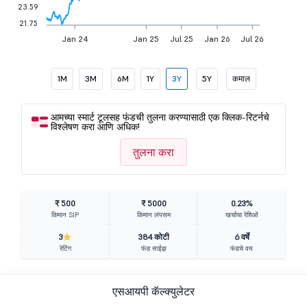
23.59
21.75
Jan 24
Jan 25
Jul 25
Jan 26
Jul 26
1M
3M
6M
1Y
3Y
5Y
कमाल
आमच्या स्मार्ट टूलसह फंडची तुलना करण्यासाठी एक क्लिक-रिटर्नचे
विश्लेषण करा आणि अधिक!
तुलना करा
₹ 500
₹ 5000
0.23%
किमान SIP
किमान लंपसम
खर्चाचा रेशिओ
3
384 कोटी
6 वर्षे
रेटिंग
फंड साईझ
फंडचे वय
एसआयपी कॅल्क्युलेटर