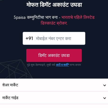
मोफत डिमॅट अकाउंट उघडा
5paisa कम्युनिटीचा भाग बना -
भारताचे पहिले लिस्टेड
डिस्काउंट ब्रोकर.
+91
डिमॅट अकाउंट उघडा
पुढे सुरू ठेवण्याद्वारे, तुम्ही सर्व
अटी व शर्ती*
मान्य करता
शेअर मार्केट
मार्केट गाईड