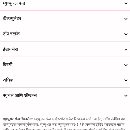
म्युच्युअल फंड
कॅल्क्युलेटर
टॉप स्टॉक
इंडायसेस
विषयी
अधिक
फ्यूचर्स आणि ऑप्शन्स
म्युच्युअल फंड डिस्क्लेमर:
म्युच्युअल फंड इन्व्हेस्टमेंट मार्केट रिस्कच्या अधीन आहेत, स्कीम संबंधित सर्व
डॉक्युमेंट्स काळजीपूर्वक वाचा. म्युच्युअल फंड, म्युच्युअल फंड-SIP हे एक्सचेंज ट्रेडेड प्रॉडक्ट्स नाहीत
आणि सदस्य केवळ वितरक म्हणून काम करीत आहे. वितरण उपक्रमाच्या संदर्भात सर्व विवादांना एक्सचेंज