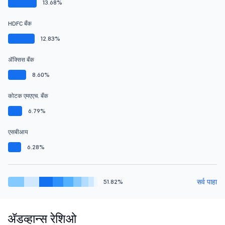
13.68%
HDFC बँक
12.83%
ॲक्सिस बँक
8.60%
कोटक एमएएच. बँक
6.79%
एसबीआय
6.28%
सर्व पाहा
51.82%
ॲडव्हान्स रेशिओ