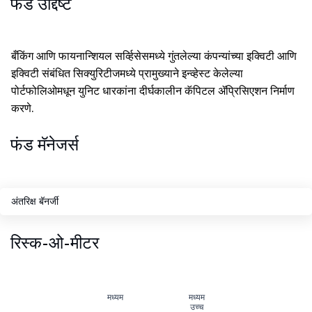
फंड उद्दिष्ट
बँकिंग आणि फायनान्शियल सर्व्हिसेसमध्ये गुंतलेल्या कंपन्यांच्या इक्विटी आणि
इक्विटी संबंधित सिक्युरिटीजमध्ये प्रामुख्याने इन्व्हेस्ट केलेल्या
पोर्टफोलिओमधून युनिट धारकांना दीर्घकालीन कॅपिटल ॲप्रिसिएशन निर्माण
करणे.
फंड मॅनेजर्स
अंतरिक्ष बॅनर्जी
रिस्क-ओ-मीटर
मध्यम
मध्यम
उच्च