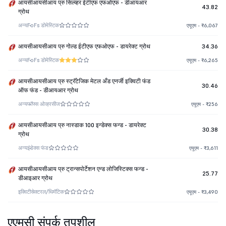
आयसीआयसीआय प्रु सिल्व्हर ईटीएफ एफओएफ - डीआयआर
43.82
ग्रोथ
अन्य
FoFs डोमेस्टिक
एयूएम - ₹6,067
आयसीआयसीआय प्रु गोल्ड ईटीएफ एफओएफ - डायरेक्ट ग्रोथ
34.36
अन्य
FoFs डोमेस्टिक
एयूएम - ₹6,265
आयसीआयसीआय प्रु स्ट्रॅटेजिक मेटल अँड एनर्जी इक्विटी फंड
30.46
ऑफ फंड - डीआयआर ग्रोथ
अन्य
फॉफ्स ओव्हरसीज
एयूएम - ₹256
आयसीआयसीआय प्रु नास्डाक 100 इन्डेक्स फन्ड - डायरेक्ट
30.38
ग्रोथ
अन्य
इंडेक्स फंड
एयूएम - ₹3,611
आयसीआयसीआय प्रु ट्रान्सपोर्टेशन एन्ड लोजिस्टिक्स फन्ड -
25.77
डीआइआर ग्रोथ
इक्विटी
सेक्टरल/थिमॅटिक
एयूएम - ₹3,490
एएमसी संपर्क तपशील