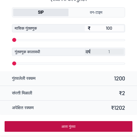
SIP
वन-टाइम
₹
₹
मासिक गुंतवणूक
वर्ष
गुंतवणूक कालावधी
1200
गुंतवलेली रक्कम
₹2
संपत्ती मिळाली
₹1202
अपेक्षित रक्कम
आता गुंतवा