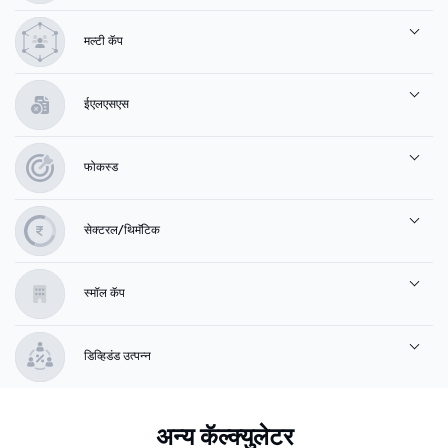
मल्टी कॅप
ईएलएसएस
फोकस्ड
सेक्टरल/थिमॅटिक
स्मॉल कॅप
डिव्हिडंड उत्पन्न
अन्य कॅल्क्युलेटर