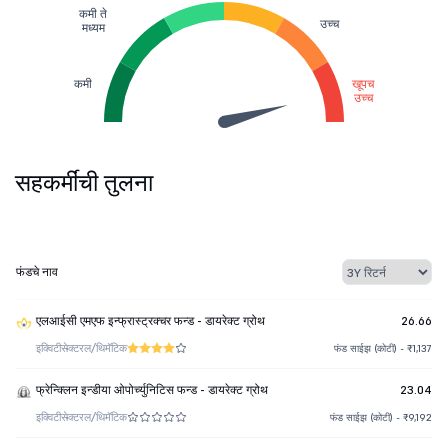
कमी ते
उच्च
मध्यम
कमी
खूपच
उच्च
सहकर्मींची तुलना
फंडचे नाव
एलआईसी एमएफ इन्फ्रास्ट्रक्चर फन्ड - डायरेक्ट ग्रोथ
26.66
इक्विटी
सेक्टरल/थिमॅटिक
फंड साईझ (कोटी) - ₹1,137
फ्रेन्क्लिन इन्डीया ओपोर्च्युनिटिस फन्ड - डायरेक्ट ग्रोथ
23.04
इक्विटी
सेक्टरल/थिमॅटिक
फंड साईझ (कोटी) - ₹9,192