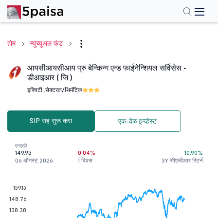
होम
म्युच्युअल फंड
आयसीआयसीआय प्रु बेन्किन्ग एन्ड फाईनेन्शियल सर्विसेस -
डीआइआर ( जि )
इक्विटी .
सेक्टरल/थिमॅटिक
SIP सह सुरू करा
एक-वेळ इन्व्हेस्ट
एनएव्ही
149.95
0.04%
10.90%
06 ऑगस्ट 2026
1 दिवस
3Y सीएजीआर रिटर्न
159.15
148.76
138.38