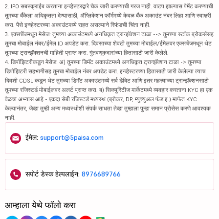
2. IPO सबस्क्राईब करताना इन्व्हेस्टरद्वारे चेक जारी करण्याची गरज नाही. वाटप झाल्यास पेमेंट करण्याची
तुमच्या बँकेला अधिकृतता देण्यासाठी, ॲप्लिकेशन फॉर्ममध्ये केवळ बँक अकाउंट नंबर लिहा आणि स्वाक्षरी
करा. पैसे इन्व्हेस्टरच्या अकाउंटमध्ये राहत असल्याने रिफंडची चिंता नाही.
3. एक्सचेंजमधून मेसेज: तुमच्या अकाउंटमध्ये अनधिकृत ट्रान्झॅक्शन टाळा --> तुमच्या स्टॉक ब्रोकर्ससह
तुमचा मोबाईल नंबर/ईमेल ID अपडेट करा. दिवसाच्या शेवटी तुमच्या मोबाईल/ईमेलवर एक्सचेंजमधून थेट
तुमच्या ट्रान्झॅक्शनची माहिती प्राप्त करा. गुंतवणूकदारांच्या हितासाठी जारी केलेले.
4. डिपॉझिटरीकडून मेसेज: अ) तुमच्या डिमॅट अकाउंटमध्ये अनधिकृत ट्रान्झॅक्शन टाळा -> तुमच्या
डिपॉझिटरी सहभागीसह तुमचा मोबाईल नंबर अपडेट करा. इन्व्हेस्टरच्या हितासाठी जारी केलेल्या त्याच
दिवशी CDSL कडून थेट तुमच्या डिमॅट अकाउंटमध्ये सर्व डेबिट आणि इतर महत्त्वाच्या ट्रान्झॅक्शनसाठी
तुमच्या रजिस्टर्ड मोबाईलवर अलर्ट प्राप्त करा. ब) सिक्युरिटीज मार्केटमध्ये व्यवहार करताना KYC हा एक
वेळचा अभ्यास आहे - एकदा सेबी रजिस्टर्ड मध्यस्थ (ब्रोकर, DP, म्युच्युअल फंड इ.) मार्फत KYC
केल्यानंतर, जेव्हा तुम्ही अन्य मध्यस्थीशी संपर्क साधता तेव्हा तुम्हाला पुन्हा समान प्रोसेस करणे आवश्यक
नाही.
ईमेल:
support@5paisa.com
सपोर्ट डेस्क हेल्पलाईन:
8976689766
आम्हाला येथे फॉलो करा