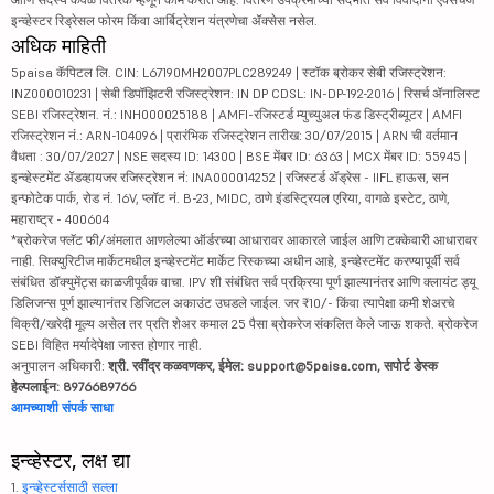
इन्व्हेस्टर रिड्रेसल फोरम किंवा आर्बिट्रेशन यंत्रणेचा ॲक्सेस नसेल.
अधिक माहिती
5paisa कॅपिटल लि. CIN: L67190MH2007PLC289249 | स्टॉक ब्रोकर सेबी रजिस्ट्रेशन:
INZ000010231 | सेबी डिपॉझिटरी रजिस्ट्रेशन: IN DP CDSL: IN-DP-192-2016 | रिसर्च ॲनालिस्ट
SEBI रजिस्ट्रेशन. नं.: INH000025188 | AMFI-रजिस्टर्ड म्युच्युअल फंड डिस्ट्रीब्यूटर | AMFI
रजिस्ट्रेशन नं.: ARN-104096 | प्रारंभिक रजिस्ट्रेशन तारीख: 30/07/2015 | ARN ची वर्तमान
वैधता : 30/07/2027 | NSE सदस्य ID: 14300 | BSE मेंबर ID: 6363 | MCX मेंबर ID: 55945 |
इन्व्हेस्टमेंट ॲडव्हायजर रजिस्ट्रेशन नं: INA000014252 | रजिस्टर्ड ॲड्रेस - IIFL हाऊस, सन
इन्फोटेक पार्क, रोड नं. 16V, प्लॉट नं. B-23, MIDC, ठाणे इंडस्ट्रियल एरिया, वागळे इस्टेट, ठाणे,
महाराष्ट्र - 400604
*ब्रोकरेज फ्लॅट फी/अंमलात आणलेल्या ऑर्डरच्या आधारावर आकारले जाईल आणि टक्केवारी आधारावर
नाही. सिक्युरिटीज मार्केटमधील इन्व्हेस्टमेंट मार्केट रिस्कच्या अधीन आहे, इन्व्हेस्टमेंट करण्यापूर्वी सर्व
संबंधित डॉक्युमेंट्स काळजीपूर्वक वाचा. IPV शी संबंधित सर्व प्रक्रिया पूर्ण झाल्यानंतर आणि क्लायंट ड्यू
डिलिजन्स पूर्ण झाल्यानंतर डिजिटल अकाउंट उघडले जाईल. जर ₹10/- किंवा त्यापेक्षा कमी शेअरचे
विक्री/खरेदी मूल्य असेल तर प्रति शेअर कमाल 25 पैसा ब्रोकरेज संकलित केले जाऊ शकते. ब्रोकरेज
SEBI विहित मर्यादेपेक्षा जास्त होणार नाही.
अनुपालन अधिकारी:
श्री. रवींद्र कळवणकर, ईमेल: support@5paisa.com, सपोर्ट डेस्क
हेल्पलाईन: 8976689766
आमच्याशी संपर्क साधा
इन्व्हेस्टर, लक्ष द्या
1.
इन्व्हेस्टर्ससाठी सल्ला