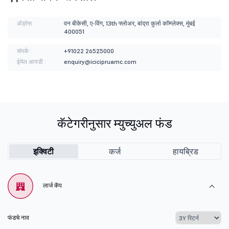
ॲड्रेस :
वन बीकेसी, ए-विंग, 13th फ्लोअर, बांद्रा कुर्ला कॉम्प्लेक्स, मुंबई
400051
संपर्क :
+91022 26525000
ईमेल आयडी :
enquiry@icicipruamc.com
कॅटेगरीनुसार म्युच्युअल फंड
इक्विटी
कर्ज
हायब्रिड
लार्ज कॅप
फंडचे नाव