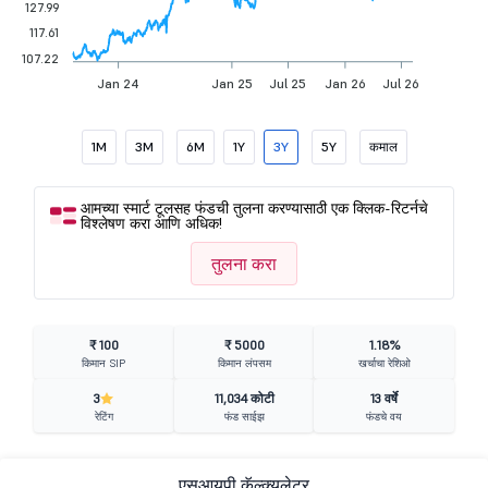
127.99
117.61
107.22
Jan 24
Jan 25
Jul 25
Jan 26
Jul 26
1M
3M
6M
1Y
3Y
5Y
कमाल
आमच्या स्मार्ट टूलसह फंडची तुलना करण्यासाठी एक क्लिक-रिटर्नचे
विश्लेषण करा आणि अधिक!
तुलना करा
₹ 100
₹ 5000
1.18%
किमान SIP
किमान लंपसम
खर्चाचा रेशिओ
3
11,034 कोटी
13 वर्षे
रेटिंग
फंड साईझ
फंडचे वय
एसआयपी कॅल्क्युलेटर