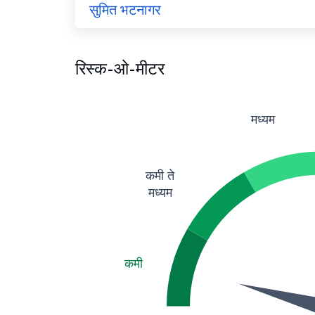
सुमित भटनागर
रिस्क-ओ-मीटर
मध्यम
कमी ते
मध्यम
कमी