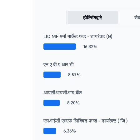
होल्डिंगद्वारे
सेक
LIC MF मनी मार्केट फंड - डायरेक्ट (G)
16.32%
एन ए बी ए आर डी
8.57%
आयसीआयसीआय बँक
8.20%
एलआईसी एमएफ लिक्विड फन्ड - डायरेक्ट ( जि )
6.36%