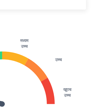
मध्यम
उच्च
उच्च
खूपच
उच्च