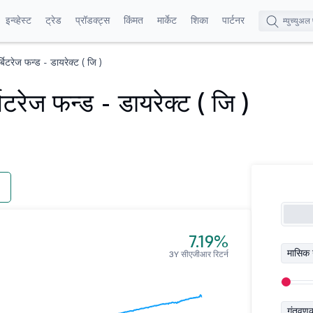
इन्व्हेस्ट
ट्रेड
प्रॉडक्ट्स
किंमत
मार्केट
शिका
पार्टनर
टरेज फन्ड - डायरेक्ट ( जि )
रेज फन्ड - डायरेक्ट ( जि )
7.19%
मासिक 
3Y सीएजीआर रिटर्न
गुंतवण