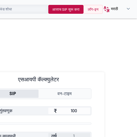
मराठी
आत्ताच SIP सुरू करा
लॉग-इन
एसआयपी कॅल्क्युलेटर
SIP
वन-टाइम
₹
गुंतवणूक
वर्ष
ूक कालावधी