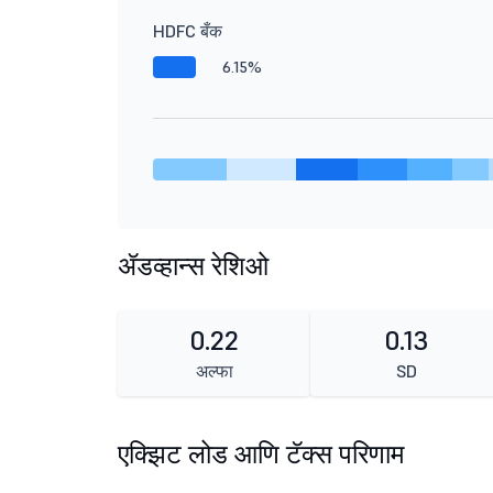
HDFC बँक
6.15%
ॲडव्हान्स रेशिओ
0.22
0.13
अल्फा
SD
एक्झिट लोड आणि टॅक्स परिणाम