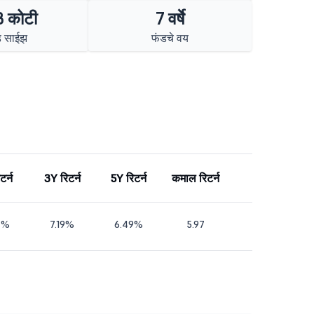
 कोटी
7 वर्षे
ड साईझ
फंडचे वय
टर्न
3Y रिटर्न
5Y रिटर्न
कमाल रिटर्न
4%
7.19%
6.49%
5.97