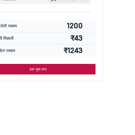
1200
वलेली रक्कम
₹43
्ती मिळाली
₹1243
्षित रक्कम
SIP सुरू करा