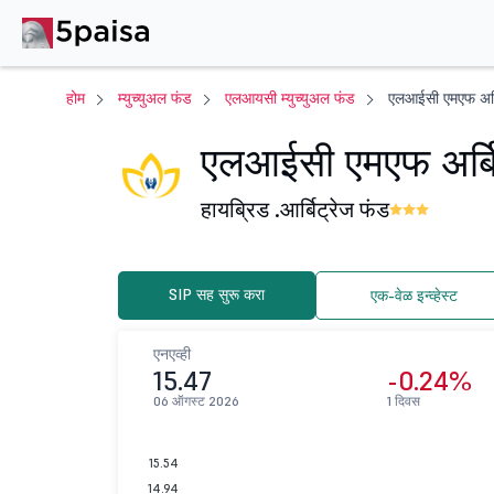
होम
म्युच्युअल फंड
एलआयसी म्युच्युअल फंड
एलआईसी एमएफ अर्बि
एलआईसी एमएफ अर्बिट
हायब्रिड .
आर्बिट्रेज फंड
SIP सह सुरू करा
एक-वेळ इन्व्हेस्ट
एनएव्ही
15.47
-0.24%
06 ऑगस्ट 2026
1 दिवस
15.54
14.94