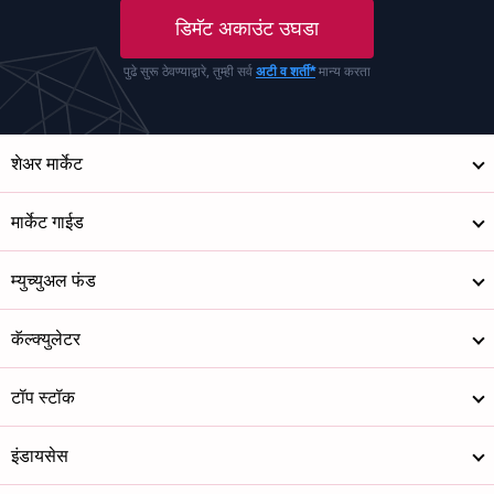
डिमॅट अकाउंट उघडा
पुढे सुरू ठेवण्याद्वारे, तुम्ही सर्व
अटी व शर्ती*
मान्य करता
शेअर मार्केट
मार्केट गाईड
म्युच्युअल फंड
कॅल्क्युलेटर
टॉप स्टॉक
इंडायसेस