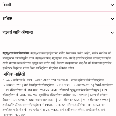
विषयी
अधिक
फ्यूचर्स आणि ऑप्शन्स
म्युच्युअल फंड डिस्क्लेमर:
म्युच्युअल फंड इन्व्हेस्टमेंट मार्केट रिस्कच्या अधीन आहेत, स्कीम संबंधित सर्व
डॉक्युमेंट्स काळजीपूर्वक वाचा. म्युच्युअल फंड, म्युच्युअल फंड-SIP हे एक्सचेंज ट्रेडेड प्रॉडक्ट्स नाहीत
आणि सदस्य केवळ वितरक म्हणून काम करीत आहे. वितरण उपक्रमाच्या संदर्भात सर्व विवादांना एक्सचेंज
इन्व्हेस्टर रिड्रेसल फोरम किंवा आर्बिट्रेशन यंत्रणेचा ॲक्सेस नसेल.
अधिक माहिती
5paisa कॅपिटल लि. CIN: L67190MH2007PLC289249 | स्टॉक ब्रोकर सेबी रजिस्ट्रेशन:
INZ000010231 | सेबी डिपॉझिटरी रजिस्ट्रेशन: IN DP CDSL: IN-DP-192-2016 | रिसर्च ॲनालिस्ट
SEBI रजिस्ट्रेशन. नं.: INH000025188 | AMFI-रजिस्टर्ड म्युच्युअल फंड डिस्ट्रीब्यूटर | AMFI
रजिस्ट्रेशन नं.: ARN-104096 | प्रारंभिक रजिस्ट्रेशन तारीख: 30/07/2015 | ARN ची वर्तमान
वैधता : 30/07/2027 | NSE सदस्य ID: 14300 | BSE मेंबर ID: 6363 | MCX मेंबर ID: 55945 |
इन्व्हेस्टमेंट ॲडव्हायजर रजिस्ट्रेशन नं: INA000014252 | रजिस्टर्ड ॲड्रेस - IIFL हाऊस, सन
इन्फोटेक पार्क, रोड नं. 16V, प्लॉट नं. B-23, MIDC, ठाणे इंडस्ट्रियल एरिया, वागळे इस्टेट, ठाणे,
महाराष्ट्र - 400604