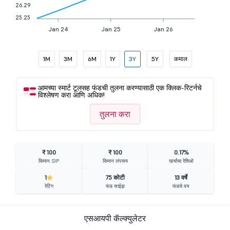
26.29
25.25
Jan 24
Jan 25
Jan 26
1M
3M
6M
1Y
3Y
5Y
कमाल
आमच्या स्मार्ट टूलसह फंडची तुलना करण्यासाठी एक क्लिक-रिटर्नचे
विश्लेषण करा आणि अधिक!
तुलना करा
₹ 100
₹ 100
0.17%
किमान SIP
किमान लंपसम
खर्चाचा रेशिओ
1
75 कोटी
13 वर्षे
रेटिंग
फंड साईझ
फंडचे वय
एसआयपी कॅल्क्युलेटर