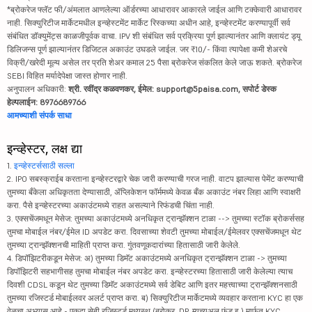
*ब्रोकरेज फ्लॅट फी/अंमलात आणलेल्या ऑर्डरच्या आधारावर आकारले जाईल आणि टक्केवारी आधारावर
नाही. सिक्युरिटीज मार्केटमधील इन्व्हेस्टमेंट मार्केट रिस्कच्या अधीन आहे, इन्व्हेस्टमेंट करण्यापूर्वी सर्व
संबंधित डॉक्युमेंट्स काळजीपूर्वक वाचा. IPV शी संबंधित सर्व प्रक्रिया पूर्ण झाल्यानंतर आणि क्लायंट ड्यू
डिलिजन्स पूर्ण झाल्यानंतर डिजिटल अकाउंट उघडले जाईल. जर ₹10/- किंवा त्यापेक्षा कमी शेअरचे
विक्री/खरेदी मूल्य असेल तर प्रति शेअर कमाल 25 पैसा ब्रोकरेज संकलित केले जाऊ शकते. ब्रोकरेज
SEBI विहित मर्यादेपेक्षा जास्त होणार नाही.
अनुपालन अधिकारी:
श्री. रवींद्र कळवणकर, ईमेल: support@5paisa.com, सपोर्ट डेस्क
हेल्पलाईन: 8976689766
आमच्याशी संपर्क साधा
इन्व्हेस्टर, लक्ष द्या
1.
इन्व्हेस्टर्ससाठी सल्ला
2. IPO सबस्क्राईब करताना इन्व्हेस्टरद्वारे चेक जारी करण्याची गरज नाही. वाटप झाल्यास पेमेंट करण्याची
तुमच्या बँकेला अधिकृतता देण्यासाठी, ॲप्लिकेशन फॉर्ममध्ये केवळ बँक अकाउंट नंबर लिहा आणि स्वाक्षरी
करा. पैसे इन्व्हेस्टरच्या अकाउंटमध्ये राहत असल्याने रिफंडची चिंता नाही.
3. एक्सचेंजमधून मेसेज: तुमच्या अकाउंटमध्ये अनधिकृत ट्रान्झॅक्शन टाळा --> तुमच्या स्टॉक ब्रोकर्ससह
तुमचा मोबाईल नंबर/ईमेल ID अपडेट करा. दिवसाच्या शेवटी तुमच्या मोबाईल/ईमेलवर एक्सचेंजमधून थेट
तुमच्या ट्रान्झॅक्शनची माहिती प्राप्त करा. गुंतवणूकदारांच्या हितासाठी जारी केलेले.
4. डिपॉझिटरीकडून मेसेज: अ) तुमच्या डिमॅट अकाउंटमध्ये अनधिकृत ट्रान्झॅक्शन टाळा -> तुमच्या
डिपॉझिटरी सहभागीसह तुमचा मोबाईल नंबर अपडेट करा. इन्व्हेस्टरच्या हितासाठी जारी केलेल्या त्याच
दिवशी CDSL कडून थेट तुमच्या डिमॅट अकाउंटमध्ये सर्व डेबिट आणि इतर महत्त्वाच्या ट्रान्झॅक्शनसाठी
तुमच्या रजिस्टर्ड मोबाईलवर अलर्ट प्राप्त करा. ब) सिक्युरिटीज मार्केटमध्ये व्यवहार करताना KYC हा एक
वेळचा अभ्यास आहे - एकदा सेबी रजिस्टर्ड मध्यस्थ (ब्रोकर, DP, म्युच्युअल फंड इ.) मार्फत KYC