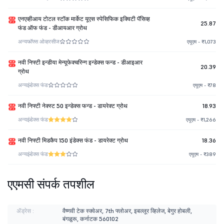
एनएव्हीआय टोटल स्टॉक मार्केट यूएस स्पेसिफिक इक्विटी पॅसिव्ह
25.87
फंड ऑफ फंड - डीआयआर ग्रोथ
अन्य
फॉफ्स ओव्हरसीज
एयूएम - ₹1,073
नवी निफ्टी इन्डीया मेन्यूफेक्चरिन्ग इन्डेक्स फन्ड - डीआइआर
20.39
ग्रोथ
अन्य
इंडेक्स फंड
एयूएम - ₹78
नवी निफ्टी नेक्स्ट 50 इन्डेक्स फन्ड - डायरेक्ट ग्रोथ
18.93
अन्य
इंडेक्स फंड
एयूएम - ₹1,266
नवी निफ्टी मिडकैप 150 इंडेक्स फंड - डायरेक्ट ग्रोथ
18.36
अन्य
इंडेक्स फंड
एयूएम - ₹389
एएमसी संपर्क तपशील
ॲड्रेस :
वैष्णवी टेक स्क्वेअर, 7th फ्लोअर, इबल्लूर व्हिलेज, बेगुर होबली,
बंगळुरू, कर्नाटक 560102