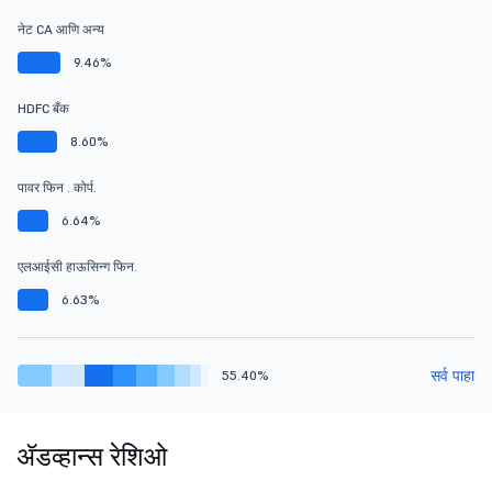
नेट CA आणि अन्य
9.46%
HDFC बँक
8.60%
पावर फिन . कोर्प.
6.64%
एलआईसी हाऊसिन्ग फिन.
6.63%
सर्व पाहा
55.40%
ॲडव्हान्स रेशिओ