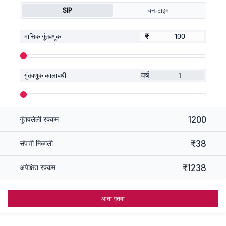
SIP
वन-टाइम
₹
₹
मासिक गुंतवणूक
वर्ष
गुंतवणूक कालावधी
1200
गुंतवलेली रक्कम
₹38
संपत्ती मिळाली
₹1238
अपेक्षित रक्कम
आता गुंतवा