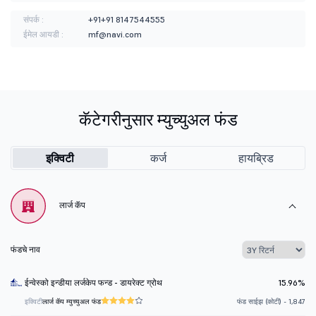
संपर्क :
+91+91 8147544555
ईमेल आयडी :
mf@navi.com
कॅटेगरीनुसार म्युच्युअल फंड
इक्विटी
कर्ज
हायब्रिड
लार्ज कॅप
फंडचे नाव
ईन्वेस्को इन्डीया लर्जकेप फन्ड - डायरेक्ट ग्रोथ
15.96%
इक्विटी
लार्ज कॅप म्युच्युअल फंड
फंड साईझ (कोटी) - 1,847