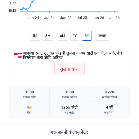
11.77
10.13
Jan 24
Jul 24
Jan 25
Jul 25
Jan 26
Jul 26
1M
3M
6M
1Y
3Y
कमाल
आमच्या स्मार्ट टूलसह फंडची तुलना करण्यासाठी एक क्लिक-रिटर्नचे
विश्लेषण करा आणि अधिक!
तुलना करा
₹ 100
₹ 100
0.22%
किमान SIP
किमान लंपसम
खर्चाचा रेशिओ
4
1,266 कोटी
4 वर्षे
रेटिंग
फंड साईझ
फंडचे वय
एसआयपी कॅल्क्युलेटर