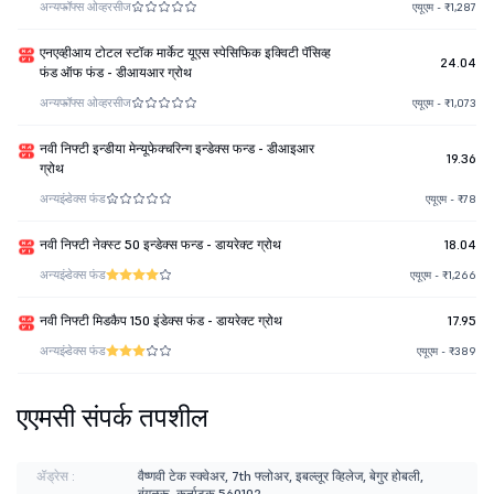
अन्य
फॉफ्स ओव्हरसीज
एयूएम - ₹1,287
एनएव्हीआय टोटल स्टॉक मार्केट यूएस स्पेसिफिक इक्विटी पॅसिव्ह
24.04
फंड ऑफ फंड - डीआयआर ग्रोथ
अन्य
फॉफ्स ओव्हरसीज
एयूएम - ₹1,073
नवी निफ्टी इन्डीया मेन्यूफेक्चरिन्ग इन्डेक्स फन्ड - डीआइआर
19.36
ग्रोथ
अन्य
इंडेक्स फंड
एयूएम - ₹78
नवी निफ्टी नेक्स्ट 50 इन्डेक्स फन्ड - डायरेक्ट ग्रोथ
18.04
अन्य
इंडेक्स फंड
एयूएम - ₹1,266
नवी निफ्टी मिडकैप 150 इंडेक्स फंड - डायरेक्ट ग्रोथ
17.95
अन्य
इंडेक्स फंड
एयूएम - ₹389
एएमसी संपर्क तपशील
ॲड्रेस :
वैष्णवी टेक स्क्वेअर, 7th फ्लोअर, इबल्लूर व्हिलेज, बेगुर होबली,
बंगळुरू, कर्नाटक 560102