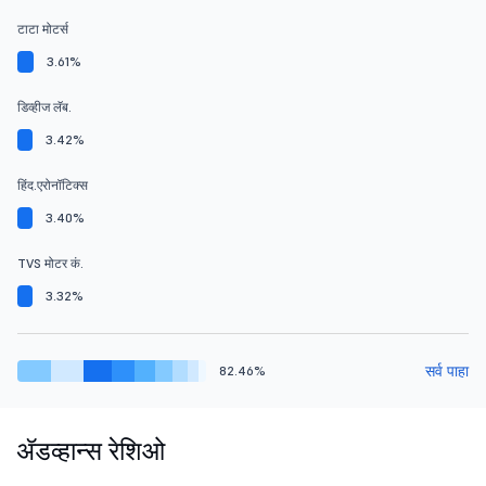
टाटा मोटर्स
3.61%
डिव्हीज लॅब.
3.42%
हिंद.एरोनॉटिक्स
3.40%
TVS मोटर कं.
3.32%
सर्व पाहा
82.46%
ॲडव्हान्स रेशिओ