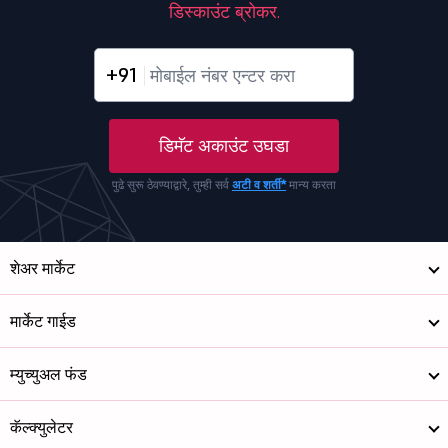
डिस्काउंट ब्रोकर.
+91
डिमॅट अकाउंट उघडा
पुढे सुरू ठेवण्याद्वारे, तुम्ही सर्व
अटी व शर्ती*
मान्य करता
शेअर मार्केट
मार्केट गाईड
म्युच्युअल फंड
कॅल्क्युलेटर