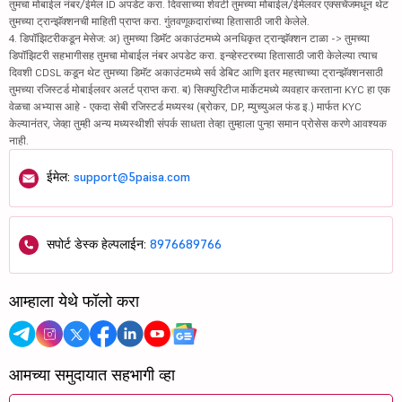
तुमचा मोबाईल नंबर/ईमेल ID अपडेट करा. दिवसाच्या शेवटी तुमच्या मोबाईल/ईमेलवर एक्सचेंजमधून थेट
तुमच्या ट्रान्झॅक्शनची माहिती प्राप्त करा. गुंतवणूकदारांच्या हितासाठी जारी केलेले.
4. डिपॉझिटरीकडून मेसेज: अ) तुमच्या डिमॅट अकाउंटमध्ये अनधिकृत ट्रान्झॅक्शन टाळा -> तुमच्या
डिपॉझिटरी सहभागीसह तुमचा मोबाईल नंबर अपडेट करा. इन्व्हेस्टरच्या हितासाठी जारी केलेल्या त्याच
दिवशी CDSL कडून थेट तुमच्या डिमॅट अकाउंटमध्ये सर्व डेबिट आणि इतर महत्त्वाच्या ट्रान्झॅक्शनसाठी
तुमच्या रजिस्टर्ड मोबाईलवर अलर्ट प्राप्त करा. ब) सिक्युरिटीज मार्केटमध्ये व्यवहार करताना KYC हा एक
वेळचा अभ्यास आहे - एकदा सेबी रजिस्टर्ड मध्यस्थ (ब्रोकर, DP, म्युच्युअल फंड इ.) मार्फत KYC
केल्यानंतर, जेव्हा तुम्ही अन्य मध्यस्थीशी संपर्क साधता तेव्हा तुम्हाला पुन्हा समान प्रोसेस करणे आवश्यक
नाही.
ईमेल:
support@5paisa.com
सपोर्ट डेस्क हेल्पलाईन:
8976689766
आम्हाला येथे फॉलो करा
आमच्या समुदायात सहभागी व्हा