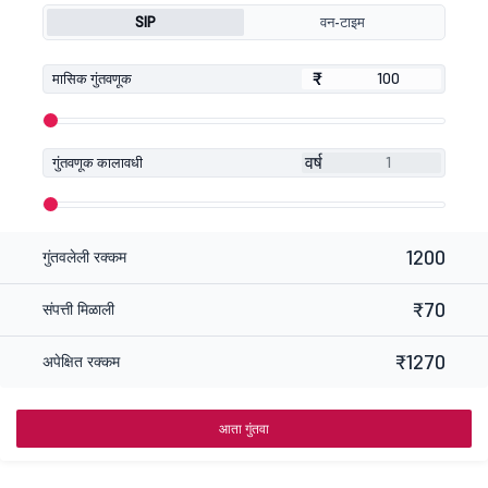
SIP
वन-टाइम
₹
₹
मासिक गुंतवणूक
वर्ष
गुंतवणूक कालावधी
1200
गुंतवलेली रक्कम
₹70
संपत्ती मिळाली
₹1270
अपेक्षित रक्कम
आता गुंतवा