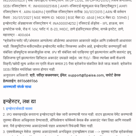
INZ000010231 | सेबी डिपॉझिटरी रजिस्ट्रेशन: IN DP CDSL: IN-DP-192-2016 | रिसर्च ॲनालिस्ट
SEBI रजिस्ट्रेशन. नं.: INH000025188 | AMFI-रजिस्टर्ड म्युच्युअल फंड डिस्ट्रीब्यूटर | AMFI
रजिस्ट्रेशन नं.: ARN-104096 | प्रारंभिक रजिस्ट्रेशन तारीख: 30/07/2015 | ARN ची वर्तमान
वैधता : 30/07/2027 | NSE सदस्य ID: 14300 | BSE मेंबर ID: 6363 | MCX मेंबर ID: 55945 |
इन्व्हेस्टमेंट ॲडव्हायजर रजिस्ट्रेशन नं: INA000014252 | रजिस्टर्ड ॲड्रेस - IIFL हाऊस, सन
इन्फोटेक पार्क, रोड नं. 16V, प्लॉट नं. B-23, MIDC, ठाणे इंडस्ट्रियल एरिया, वागळे इस्टेट, ठाणे,
महाराष्ट्र - 400604
*ब्रोकरेज फ्लॅट फी/अंमलात आणलेल्या ऑर्डरच्या आधारावर आकारले जाईल आणि टक्केवारी आधारावर
नाही. सिक्युरिटीज मार्केटमधील इन्व्हेस्टमेंट मार्केट रिस्कच्या अधीन आहे, इन्व्हेस्टमेंट करण्यापूर्वी सर्व
संबंधित डॉक्युमेंट्स काळजीपूर्वक वाचा. IPV शी संबंधित सर्व प्रक्रिया पूर्ण झाल्यानंतर आणि क्लायंट ड्यू
डिलिजन्स पूर्ण झाल्यानंतर डिजिटल अकाउंट उघडले जाईल. जर ₹10/- किंवा त्यापेक्षा कमी शेअरचे
विक्री/खरेदी मूल्य असेल तर प्रति शेअर कमाल 25 पैसा ब्रोकरेज संकलित केले जाऊ शकते. ब्रोकरेज
SEBI विहित मर्यादेपेक्षा जास्त होणार नाही.
अनुपालन अधिकारी:
श्री. रवींद्र कळवणकर, ईमेल: support@5paisa.com, सपोर्ट डेस्क
हेल्पलाईन: 8976689766
आमच्याशी संपर्क साधा
इन्व्हेस्टर, लक्ष द्या
1.
इन्व्हेस्टर्ससाठी सल्ला
2. IPO सबस्क्राईब करताना इन्व्हेस्टरद्वारे चेक जारी करण्याची गरज नाही. वाटप झाल्यास पेमेंट करण्याची
तुमच्या बँकेला अधिकृतता देण्यासाठी, ॲप्लिकेशन फॉर्ममध्ये केवळ बँक अकाउंट नंबर लिहा आणि स्वाक्षरी
करा. पैसे इन्व्हेस्टरच्या अकाउंटमध्ये राहत असल्याने रिफंडची चिंता नाही.
3. एक्सचेंजमधून मेसेज: तुमच्या अकाउंटमध्ये अनधिकृत ट्रान्झॅक्शन टाळा --> तुमच्या स्टॉक ब्रोकर्ससह