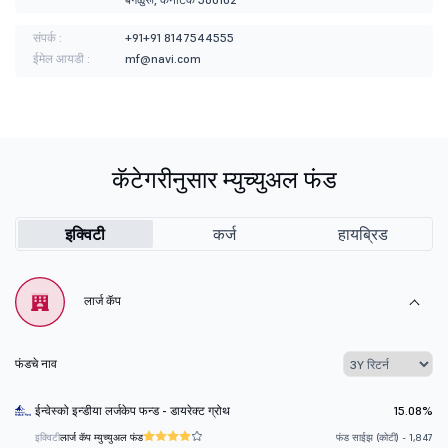
संपर्क :
+91+91 8147544555
ईमेल आयडी :
mf@navi.com
कॅटेगरीनुसार म्युच्युअल फंड
इक्विटी
कर्ज
हायब्रिड
लार्ज कॅप
फंडचे नाव
ईन्वेस्को इन्डीया लर्जकेप फन्ड - डायरेक्ट ग्रोथ
15.08%
इक्विटी
लार्ज कॅप म्युच्युअल फंड
फंड साईझ (कोटी) - 1,847