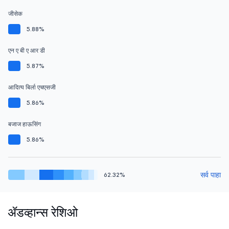
जीसेक
5.88%
एन ए बी ए आर डी
5.87%
आदित्य बिर्ला एचएसजी
5.86%
बजाज हाऊसिंग
5.86%
सर्व पाहा
62.32%
ॲडव्हान्स रेशिओ