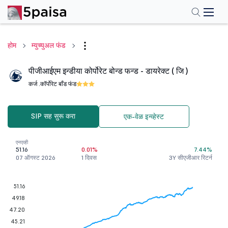
होम
म्युच्युअल फंड
पीजीआईएम इन्डीया कोर्पोरेट बोन्ड फन्ड - डायरेक्ट ( जि )
कर्ज .
कॉर्पोरेट बाँड फंड
SIP सह सुरू करा
एक-वेळ इन्व्हेस्ट
एनएव्ही
51.16
0.01%
7.44%
07 ऑगस्ट 2026
1 दिवस
3Y सीएजीआर रिटर्न
51.16
49.18
47.20
45.21