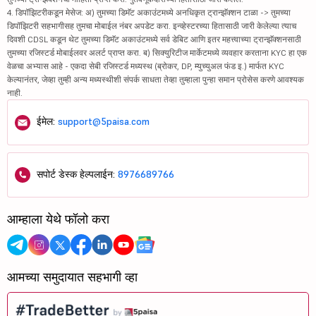
4. डिपॉझिटरीकडून मेसेज: अ) तुमच्या डिमॅट अकाउंटमध्ये अनधिकृत ट्रान्झॅक्शन टाळा -> तुमच्या
डिपॉझिटरी सहभागीसह तुमचा मोबाईल नंबर अपडेट करा. इन्व्हेस्टरच्या हितासाठी जारी केलेल्या त्याच
दिवशी CDSL कडून थेट तुमच्या डिमॅट अकाउंटमध्ये सर्व डेबिट आणि इतर महत्त्वाच्या ट्रान्झॅक्शनसाठी
तुमच्या रजिस्टर्ड मोबाईलवर अलर्ट प्राप्त करा. ब) सिक्युरिटीज मार्केटमध्ये व्यवहार करताना KYC हा एक
वेळचा अभ्यास आहे - एकदा सेबी रजिस्टर्ड मध्यस्थ (ब्रोकर, DP, म्युच्युअल फंड इ.) मार्फत KYC
केल्यानंतर, जेव्हा तुम्ही अन्य मध्यस्थीशी संपर्क साधता तेव्हा तुम्हाला पुन्हा समान प्रोसेस करणे आवश्यक
नाही.
ईमेल:
support@5paisa.com
सपोर्ट डेस्क हेल्पलाईन:
8976689766
आम्हाला येथे फॉलो करा
आमच्या समुदायात सहभागी व्हा