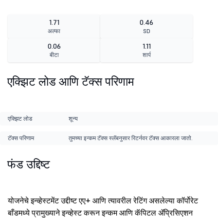
1.71
0.46
अल्फा
SD
0.06
1.11
बीटा
शार्प
एक्झिट लोड आणि टॅक्स परिणाम
एक्झिट लोड
शून्य
टॅक्स परिणाम
तुमच्या इन्कम टॅक्स स्लॅबनुसार रिटर्नवर टॅक्स आकारला जातो.
फंड उद्दिष्ट
योजनेचे इन्व्हेस्टमेंट उद्दीष्ट एए+ आणि त्यावरील रेटिंग असलेल्या कॉर्पोरेट
बाँडमध्ये प्रामुख्याने इन्व्हेस्ट करून इन्कम आणि कॅपिटल ॲप्रिसिएशन