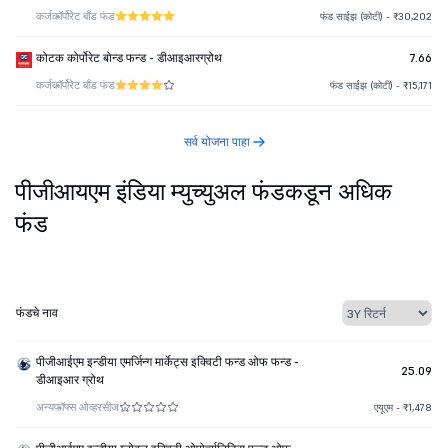
कर्ज
कॉर्पोरेट बाँड फंड
फंड साईझ (कोटी) - ₹30,202
कोटक कोर्पोरेट बोन्ड फन्ड - डीआइआरग्रोथ
7.66
कर्ज
कॉर्पोरेट बाँड फंड
फंड साईझ (कोटी) - ₹15,171
सर्व योजना पाहा
पीजीआयएम इंडिया म्युच्युअल फंडकडून अधिक
फंड
फंडचे नाव
पीजीआईएम इन्डीया एमर्जिन्ग मार्केट्स इक्विटी फन्ड ओफ फन्ड -
25.09
डीआइआर ग्रोथ
अन्य
फॉफ्स ओव्हरसीज
एयूएम - ₹1,478