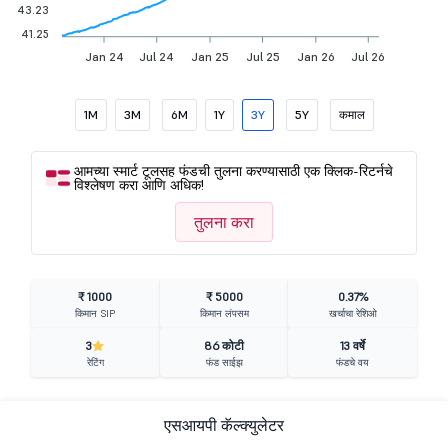
43.23
41.25
Jan 24
Jul 24
Jan 25
Jul 25
Jan 26
Jul 26
1M
3M
6M
1Y
3Y
5Y
कमाल
आमच्या स्मार्ट टूलसह फंडची तुलना करण्यासाठी एक क्लिक-रिटर्नचे
विश्लेषण करा आणि अधिक!
तुलना करा
₹ 1000
₹ 5000
0.37%
किमान SIP
किमान लंपसम
खर्चाचा रेशिओ
3
86 कोटी
13 वर्षे
रेटिंग
फंड साईझ
फंडचे वय
एसआयपी कॅल्क्युलेटर