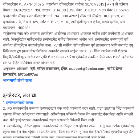
रजिस्ट्रेशन नं.: ARN-104096 | प्रारंभिक रजिस्ट्रेशन तारीख: 30/07/2015 | ARN ची वर्तमान
वैधता : 30/07/2027 | NSE सदस्य ID: 14300 | BSE मेंबर ID: 6363 | MCX मेंबर ID: 55945 |
इन्व्हेस्टमेंट ॲडव्हायजर रजिस्ट्रेशन नं: INA000014252 | रजिस्टर्ड ॲड्रेस - IIFL हाऊस, सन
इन्फोटेक पार्क, रोड नं. 16V, प्लॉट नं. B-23, MIDC, ठाणे इंडस्ट्रियल एरिया, वागळे इस्टेट, ठाणे,
महाराष्ट्र - 400604
*ब्रोकरेज फ्लॅट फी/अंमलात आणलेल्या ऑर्डरच्या आधारावर आकारले जाईल आणि टक्केवारी आधारावर
नाही. सिक्युरिटीज मार्केटमधील इन्व्हेस्टमेंट मार्केट रिस्कच्या अधीन आहे, इन्व्हेस्टमेंट करण्यापूर्वी सर्व
संबंधित डॉक्युमेंट्स काळजीपूर्वक वाचा. IPV शी संबंधित सर्व प्रक्रिया पूर्ण झाल्यानंतर आणि क्लायंट ड्यू
डिलिजन्स पूर्ण झाल्यानंतर डिजिटल अकाउंट उघडले जाईल. जर ₹10/- किंवा त्यापेक्षा कमी शेअरचे
विक्री/खरेदी मूल्य असेल तर प्रति शेअर कमाल 25 पैसा ब्रोकरेज संकलित केले जाऊ शकते. ब्रोकरेज
SEBI विहित मर्यादेपेक्षा जास्त होणार नाही.
अनुपालन अधिकारी:
श्री. रवींद्र कळवणकर, ईमेल: support@5paisa.com, सपोर्ट डेस्क
हेल्पलाईन: 8976689766
आमच्याशी संपर्क साधा
इन्व्हेस्टर, लक्ष द्या
1.
इन्व्हेस्टर्ससाठी सल्ला
2. IPO सबस्क्राईब करताना इन्व्हेस्टरद्वारे चेक जारी करण्याची गरज नाही. वाटप झाल्यास पेमेंट करण्याची
तुमच्या बँकेला अधिकृतता देण्यासाठी, ॲप्लिकेशन फॉर्ममध्ये केवळ बँक अकाउंट नंबर लिहा आणि स्वाक्षरी
करा. पैसे इन्व्हेस्टरच्या अकाउंटमध्ये राहत असल्याने रिफंडची चिंता नाही.
3. एक्सचेंजमधून मेसेज: तुमच्या अकाउंटमध्ये अनधिकृत ट्रान्झॅक्शन टाळा --> तुमच्या स्टॉक ब्रोकर्ससह
तुमचा मोबाईल नंबर/ईमेल ID अपडेट करा. दिवसाच्या शेवटी तुमच्या मोबाईल/ईमेलवर एक्सचेंजमधून थेट
तुमच्या ट्रान्झॅक्शनची माहिती प्राप्त करा. गुंतवणूकदारांच्या हितासाठी जारी केलेले.