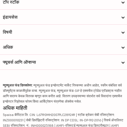
टॉप स्टॉक
इंडायसेस
विषयी
अधिक
फ्यूचर्स आणि ऑप्शन्स
म्युच्युअल फंड डिस्क्लेमर:
म्युच्युअल फंड इन्व्हेस्टमेंट मार्केट रिस्कच्या अधीन आहेत, स्कीम संबंधित सर्व
डॉक्युमेंट्स काळजीपूर्वक वाचा. म्युच्युअल फंड, म्युच्युअल फंड-SIP हे एक्सचेंज ट्रेडेड प्रॉडक्ट्स नाहीत
आणि सदस्य केवळ वितरक म्हणून काम करीत आहे. वितरण उपक्रमाच्या संदर्भात सर्व विवादांना एक्सचेंज
इन्व्हेस्टर रिड्रेसल फोरम किंवा आर्बिट्रेशन यंत्रणेचा ॲक्सेस नसेल.
अधिक माहिती
5paisa कॅपिटल लि. CIN: L67190MH2007PLC289249 | स्टॉक ब्रोकर सेबी रजिस्ट्रेशन:
INZ000010231 | सेबी डिपॉझिटरी रजिस्ट्रेशन: IN DP CDSL: IN-DP-192-2016 | रिसर्च ॲनालिस्ट
SEBI रजिस्ट्रेशन. नं.: INH000025188 | AMFI-रजिस्टर्ड म्युच्युअल फंड डिस्ट्रीब्यूटर | AMFI