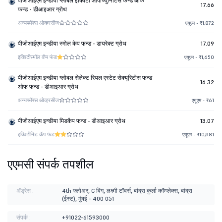
पीजीआईएम इन्डीया ग्लोबल इक्विटी ओपोर्च्युनिटिस फन्ड ओफ
17.66
फन्ड - डीआइआर ग्रोथ
अन्य
फॉफ्स ओव्हरसीज
एयूएम - ₹1,872
पीजीआईएम इन्डीया स्मोल केप फन्ड - डायरेक्ट ग्रोथ
17.09
इक्विटी
स्मॉल कॅप फंड
एयूएम - ₹1,650
पीजीआईएम इन्डीया ग्लोबल सेलेक्ट रियल एस्टेट सेक्यूरिटीस फन्ड
16.32
ओफ फन्ड - डीआइआर ग्रोथ
अन्य
फॉफ्स ओव्हरसीज
एयूएम - ₹61
पीजीआईएम इन्डीया मिडकैप फन्ड - डीआइआर ग्रोथ
13.07
इक्विटी
मिड कॅप फंड
एयूएम - ₹10,981
एएमसी संपर्क तपशील
ॲड्रेस :
4th फ्लोअर, C विंग, लक्ष्मी टॉवर्स, बांद्रा कुर्ला कॉम्प्लेक्स, बांद्रा
(ईस्ट), मुंबई - 400 051
संपर्क :
+91022-61593000