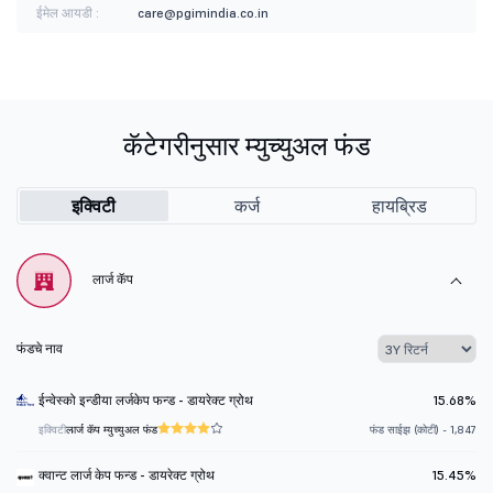
ईमेल आयडी :
care@pgimindia.co.in
कॅटेगरीनुसार म्युच्युअल फंड
इक्विटी
कर्ज
हायब्रिड
लार्ज कॅप
फंडचे नाव
ईन्वेस्को इन्डीया लर्जकेप फन्ड - डायरेक्ट ग्रोथ
15.68%
इक्विटी
लार्ज कॅप म्युच्युअल फंड
फंड साईझ (कोटी) - 1,847
क्वान्ट लार्ज केप फन्ड - डायरेक्ट ग्रोथ
15.45%