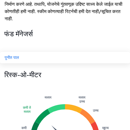
निर्माण करणे आहे. तथापि, योजनेचे गुंतवणूक उद्दिष्ट साध्य केले जाईल याची
कोणतीही हमी नाही. स्कीम कोणत्याही रिटर्नची हमी देत नाही/सूचित करत
नाही.
फंड मॅनेजर्स
पुनीत पाल
रिस्क-ओ-मीटर
मध्यम
मध्यम
उच्च
कमी ते
उच्च
मध्यम
कमी
खूपच