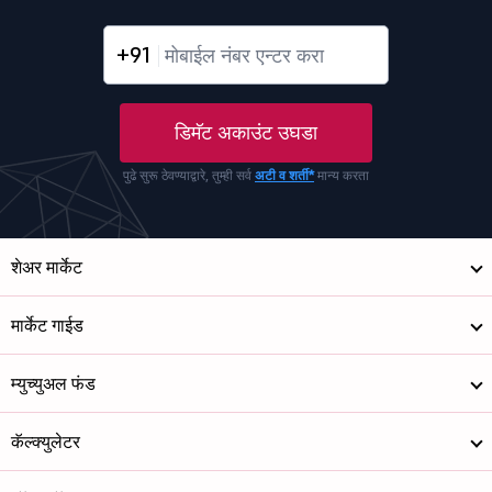
+91
डिमॅट अकाउंट उघडा
पुढे सुरू ठेवण्याद्वारे, तुम्ही सर्व
अटी व शर्ती*
मान्य करता
शेअर मार्केट
मार्केट गाईड
म्युच्युअल फंड
कॅल्क्युलेटर