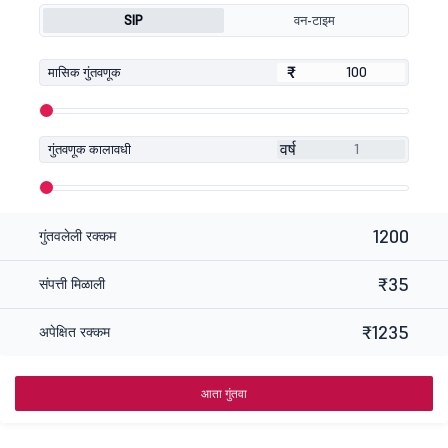
SIP
वन-टाइम
₹
₹
मासिक गुंतवणूक
वर्ष
गुंतवणूक कालावधी
1200
गुंतवलेली रक्कम
₹35
संपत्ती मिळाली
₹1235
अपेक्षित रक्कम
आता गुंतवा