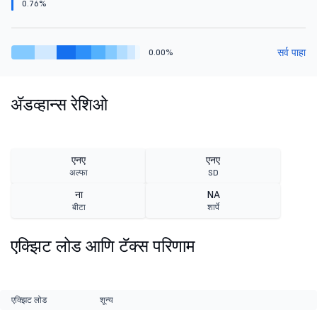
0.76%
सर्व पाहा
0.00%
ॲडव्हान्स रेशिओ
एनए
एनए
अल्फा
SD
ना
NA
बीटा
शार्पे
एक्झिट लोड आणि टॅक्स परिणाम
एक्झिट लोड
शून्य