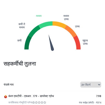
मध्यम
मध्यम
उच्च
कमी ते
उच्च
मध्यम
कमी
खूपच
उच्च
सहकर्मींची तुलना
फंडचे नाव
बंधन एफटीपी - एसआर . 179 - डायरेक्ट ग्रोथ
7.98
कर्ज
फिक्स्ड मॅच्युरिटी प्लॅन्स
फंड साईझ (कोटी) - ₹374