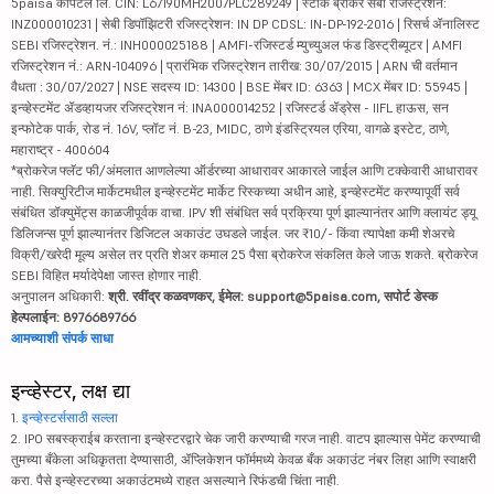
5paisa कॅपिटल लि. CIN: L67190MH2007PLC289249 | स्टॉक ब्रोकर सेबी रजिस्ट्रेशन:
INZ000010231 | सेबी डिपॉझिटरी रजिस्ट्रेशन: IN DP CDSL: IN-DP-192-2016 | रिसर्च ॲनालिस्ट
SEBI रजिस्ट्रेशन. नं.: INH000025188 | AMFI-रजिस्टर्ड म्युच्युअल फंड डिस्ट्रीब्यूटर | AMFI
रजिस्ट्रेशन नं.: ARN-104096 | प्रारंभिक रजिस्ट्रेशन तारीख: 30/07/2015 | ARN ची वर्तमान
वैधता : 30/07/2027 | NSE सदस्य ID: 14300 | BSE मेंबर ID: 6363 | MCX मेंबर ID: 55945 |
इन्व्हेस्टमेंट ॲडव्हायजर रजिस्ट्रेशन नं: INA000014252 | रजिस्टर्ड ॲड्रेस - IIFL हाऊस, सन
इन्फोटेक पार्क, रोड नं. 16V, प्लॉट नं. B-23, MIDC, ठाणे इंडस्ट्रियल एरिया, वागळे इस्टेट, ठाणे,
महाराष्ट्र - 400604
*ब्रोकरेज फ्लॅट फी/अंमलात आणलेल्या ऑर्डरच्या आधारावर आकारले जाईल आणि टक्केवारी आधारावर
नाही. सिक्युरिटीज मार्केटमधील इन्व्हेस्टमेंट मार्केट रिस्कच्या अधीन आहे, इन्व्हेस्टमेंट करण्यापूर्वी सर्व
संबंधित डॉक्युमेंट्स काळजीपूर्वक वाचा. IPV शी संबंधित सर्व प्रक्रिया पूर्ण झाल्यानंतर आणि क्लायंट ड्यू
डिलिजन्स पूर्ण झाल्यानंतर डिजिटल अकाउंट उघडले जाईल. जर ₹10/- किंवा त्यापेक्षा कमी शेअरचे
विक्री/खरेदी मूल्य असेल तर प्रति शेअर कमाल 25 पैसा ब्रोकरेज संकलित केले जाऊ शकते. ब्रोकरेज
SEBI विहित मर्यादेपेक्षा जास्त होणार नाही.
अनुपालन अधिकारी:
श्री. रवींद्र कळवणकर, ईमेल: support@5paisa.com, सपोर्ट डेस्क
हेल्पलाईन: 8976689766
आमच्याशी संपर्क साधा
इन्व्हेस्टर, लक्ष द्या
1.
इन्व्हेस्टर्ससाठी सल्ला
2. IPO सबस्क्राईब करताना इन्व्हेस्टरद्वारे चेक जारी करण्याची गरज नाही. वाटप झाल्यास पेमेंट करण्याची
तुमच्या बँकेला अधिकृतता देण्यासाठी, ॲप्लिकेशन फॉर्ममध्ये केवळ बँक अकाउंट नंबर लिहा आणि स्वाक्षरी
करा. पैसे इन्व्हेस्टरच्या अकाउंटमध्ये राहत असल्याने रिफंडची चिंता नाही.