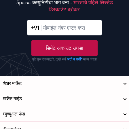
5paisa कम्युनिटीचा भाग बना -
भारताचे पहिले लिस्टेड
डिस्काउंट ब्रोकर.
+91
डिमॅट अकाउंट उघडा
पुढे सुरू ठेवण्याद्वारे, तुम्ही सर्व
अटी व शर्ती*
मान्य करता
शेअर मार्केट
मार्केट गाईड
म्युच्युअल फंड