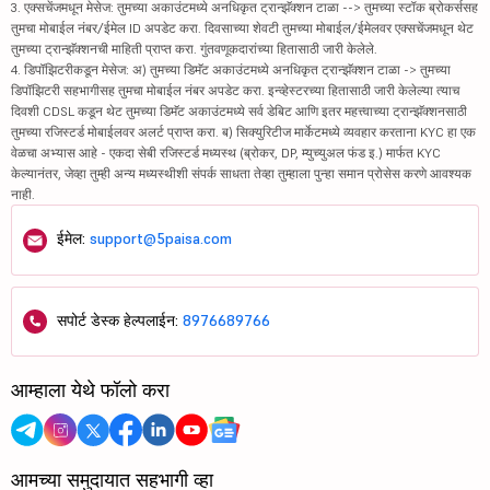
3. एक्सचेंजमधून मेसेज: तुमच्या अकाउंटमध्ये अनधिकृत ट्रान्झॅक्शन टाळा --> तुमच्या स्टॉक ब्रोकर्ससह
तुमचा मोबाईल नंबर/ईमेल ID अपडेट करा. दिवसाच्या शेवटी तुमच्या मोबाईल/ईमेलवर एक्सचेंजमधून थेट
तुमच्या ट्रान्झॅक्शनची माहिती प्राप्त करा. गुंतवणूकदारांच्या हितासाठी जारी केलेले.
4. डिपॉझिटरीकडून मेसेज: अ) तुमच्या डिमॅट अकाउंटमध्ये अनधिकृत ट्रान्झॅक्शन टाळा -> तुमच्या
डिपॉझिटरी सहभागीसह तुमचा मोबाईल नंबर अपडेट करा. इन्व्हेस्टरच्या हितासाठी जारी केलेल्या त्याच
दिवशी CDSL कडून थेट तुमच्या डिमॅट अकाउंटमध्ये सर्व डेबिट आणि इतर महत्त्वाच्या ट्रान्झॅक्शनसाठी
तुमच्या रजिस्टर्ड मोबाईलवर अलर्ट प्राप्त करा. ब) सिक्युरिटीज मार्केटमध्ये व्यवहार करताना KYC हा एक
वेळचा अभ्यास आहे - एकदा सेबी रजिस्टर्ड मध्यस्थ (ब्रोकर, DP, म्युच्युअल फंड इ.) मार्फत KYC
केल्यानंतर, जेव्हा तुम्ही अन्य मध्यस्थीशी संपर्क साधता तेव्हा तुम्हाला पुन्हा समान प्रोसेस करणे आवश्यक
नाही.
ईमेल:
support@5paisa.com
सपोर्ट डेस्क हेल्पलाईन:
8976689766
आम्हाला येथे फॉलो करा
आमच्या समुदायात सहभागी व्हा