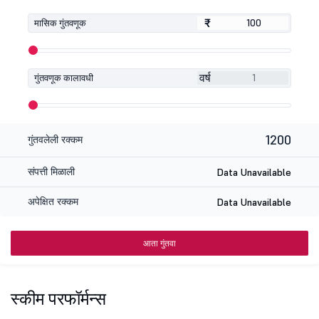
₹
₹
मासिक गुंतवणूक
वर्ष
गुंतवणूक कालावधी
1200
गुंतवलेली रक्कम
संपत्ती मिळाली
Data Unavailable
अपेक्षित रक्कम
Data Unavailable
आता गुंतवा
स्कीम परफॉर्मन्स