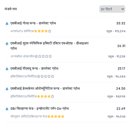
फंडचे नाव
एसबीआई गोल्ड फन्ड - डायरेक्ट ग्रोथ
33.32
अन्य
FoFs डोमेस्टिक
एयूएम - ₹15,294
एसबीआई युएस स्पेसिफिक इक्विटी एक्टिव एफओएफ् - डीआइआर
26.31
ग्रोथ
अन्य
फॉफ्स ओव्हरसीज
एयूएम - ₹1,238
एसबीआई पीएसयू फन्ड - डायरेक्ट ग्रोथ
25.17
इक्विटी
सेक्टरल/थिमॅटिक
एयूएम - ₹6,684
एसबीआई हेल्थकेयर ओपोर्च्युनिटिस फन्ड - डायरेक्ट ग्रोथ
24.50
इक्विटी
सेक्टरल/थिमॅटिक
एयूएम - ₹4,998
SBI चिल्ड्रन्स फंड - इन्व्हेस्टमेंट प्लॅन-Dir ग्रोथ
22.69
सोल्यूशन ओरिएंटेड
चिल्ड्रन्स फंड
एयूएम - ₹6,944