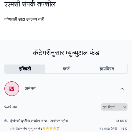
एएमसी संपर्क तपशील
कोणताही डाटा उपलब्ध नाही
कॅटेगरीनुसार म्युच्युअल फंड
इक्विटी
कर्ज
हायब्रिड
लार्ज कॅप
फंडचे नाव
ईन्वेस्को इन्डीया लर्जकेप फन्ड - डायरेक्ट ग्रोथ
16.00%
इक्विटी
लार्ज कॅप म्युच्युअल फंड
फंड साईझ (कोटी) - 1,847