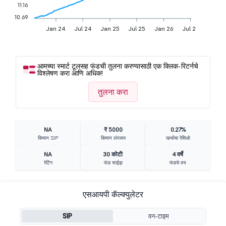
11.16
10.69
Jan 24
Jul 24
Jan 25
Jul 25
Jan 26
Jul 26
आमच्या स्मार्ट टूलसह फंडची तुलना करण्यासाठी एक क्लिक-रिटर्नचे
विश्लेषण करा आणि अधिक!
तुलना करा
NA
₹ 5000
0.27%
किमान SIP
किमान लंपसम
खर्चाचा रेशिओ
NA
30 कोटी
4 वर्षे
रेटिंग
फंड साईझ
फंडचे वय
एसआयपी कॅल्क्युलेटर
SIP
वन-टाइम