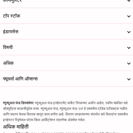
कॅल्क्युलेटर
टॉप स्टॉक
इंडायसेस
विषयी
अधिक
फ्यूचर्स आणि ऑप्शन्स
म्युच्युअल फंड डिस्क्लेमर:
म्युच्युअल फंड इन्व्हेस्टमेंट मार्केट रिस्कच्या अधीन आहेत, स्कीम संबंधित सर्व
डॉक्युमेंट्स काळजीपूर्वक वाचा. म्युच्युअल फंड, म्युच्युअल फंड-SIP हे एक्सचेंज ट्रेडेड प्रॉडक्ट्स नाहीत
आणि सदस्य केवळ वितरक म्हणून काम करीत आहे. वितरण उपक्रमाच्या संदर्भात सर्व विवादांना एक्सचेंज
इन्व्हेस्टर रिड्रेसल फोरम किंवा आर्बिट्रेशन यंत्रणेचा ॲक्सेस नसेल.
अधिक माहिती