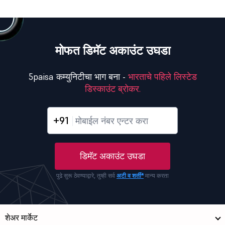
मोफत डिमॅट अकाउंट उघडा
5paisa कम्युनिटीचा भाग बना -
भारताचे पहिले लिस्टेड
डिस्काउंट ब्रोकर.
+91
डिमॅट अकाउंट उघडा
पुढे सुरू ठेवण्याद्वारे, तुम्ही सर्व
अटी व शर्ती*
मान्य करता
शेअर मार्केट