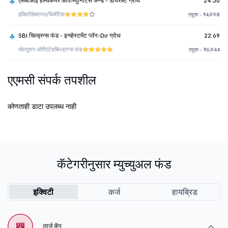
एसबीआई हेल्थकेयर ओपोर्च्युनिटिस फन्ड - डायरेक्ट ग्रोथ
24.50
इक्विटी
सेक्टरल/थिमॅटिक
एयूएम - ₹4,998
SBI चिल्ड्रन्स फंड - इन्व्हेस्टमेंट प्लॅन-Dir ग्रोथ
22.69
सोल्यूशन ओरिएंटेड
चिल्ड्रन्स फंड
एयूएम - ₹6,944
एएमसी संपर्क तपशील
कोणताही डाटा उपलब्ध नाही
कॅटेगरीनुसार म्युच्युअल फंड
इक्विटी
कर्ज
हायब्रिड
लार्ज कॅप