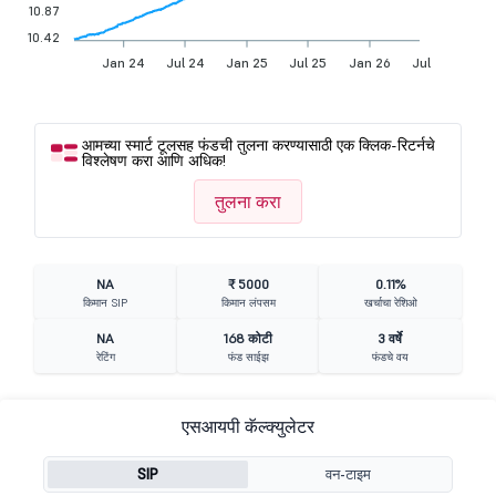
10.87
10.42
Jan 24
Jul 24
Jan 25
Jul 25
Jan 26
Jul 26
आमच्या स्मार्ट टूलसह फंडची तुलना करण्यासाठी एक क्लिक-रिटर्नचे
विश्लेषण करा आणि अधिक!
तुलना करा
NA
₹ 5000
0.11%
किमान SIP
किमान लंपसम
खर्चाचा रेशिओ
NA
168 कोटी
3 वर्षे
रेटिंग
फंड साईझ
फंडचे वय
एसआयपी कॅल्क्युलेटर
SIP
वन-टाइम