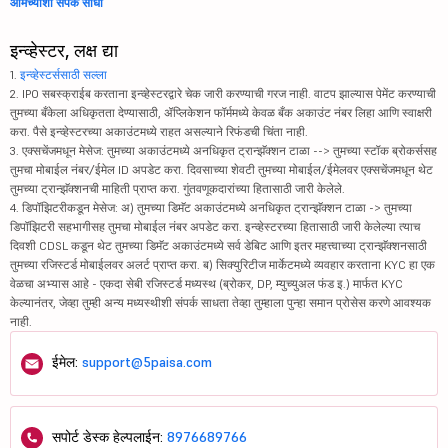
आमच्याशी संपर्क साधा
इन्व्हेस्टर, लक्ष द्या
1.
इन्व्हेस्टर्ससाठी सल्ला
2. IPO सबस्क्राईब करताना इन्व्हेस्टरद्वारे चेक जारी करण्याची गरज नाही. वाटप झाल्यास पेमेंट करण्याची
तुमच्या बँकेला अधिकृतता देण्यासाठी, ॲप्लिकेशन फॉर्ममध्ये केवळ बँक अकाउंट नंबर लिहा आणि स्वाक्षरी
करा. पैसे इन्व्हेस्टरच्या अकाउंटमध्ये राहत असल्याने रिफंडची चिंता नाही.
3. एक्सचेंजमधून मेसेज: तुमच्या अकाउंटमध्ये अनधिकृत ट्रान्झॅक्शन टाळा --> तुमच्या स्टॉक ब्रोकर्ससह
तुमचा मोबाईल नंबर/ईमेल ID अपडेट करा. दिवसाच्या शेवटी तुमच्या मोबाईल/ईमेलवर एक्सचेंजमधून थेट
तुमच्या ट्रान्झॅक्शनची माहिती प्राप्त करा. गुंतवणूकदारांच्या हितासाठी जारी केलेले.
4. डिपॉझिटरीकडून मेसेज: अ) तुमच्या डिमॅट अकाउंटमध्ये अनधिकृत ट्रान्झॅक्शन टाळा -> तुमच्या
डिपॉझिटरी सहभागीसह तुमचा मोबाईल नंबर अपडेट करा. इन्व्हेस्टरच्या हितासाठी जारी केलेल्या त्याच
दिवशी CDSL कडून थेट तुमच्या डिमॅट अकाउंटमध्ये सर्व डेबिट आणि इतर महत्त्वाच्या ट्रान्झॅक्शनसाठी
तुमच्या रजिस्टर्ड मोबाईलवर अलर्ट प्राप्त करा. ब) सिक्युरिटीज मार्केटमध्ये व्यवहार करताना KYC हा एक
वेळचा अभ्यास आहे - एकदा सेबी रजिस्टर्ड मध्यस्थ (ब्रोकर, DP, म्युच्युअल फंड इ.) मार्फत KYC
केल्यानंतर, जेव्हा तुम्ही अन्य मध्यस्थीशी संपर्क साधता तेव्हा तुम्हाला पुन्हा समान प्रोसेस करणे आवश्यक
नाही.
ईमेल:
support@5paisa.com
सपोर्ट डेस्क हेल्पलाईन:
8976689766