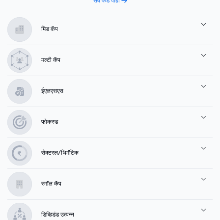
सर्व फंड पाहा
मिड कॅप
मल्टी कॅप
ईएलएसएस
फोकस्ड
सेक्टरल/थिमॅटिक
स्मॉल कॅप
डिव्हिडंड उत्पन्न