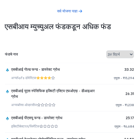
सर्व योजना पाहा
एसबीआय म्युच्युअल फंडकडून अधिक फंड
फंडचे नाव
एसबीआई गोल्ड फन्ड - डायरेक्ट ग्रोथ
33.32
अन्य
FoFs डोमेस्टिक
एयूएम - ₹15,294
एसबीआई युएस स्पेसिफिक इक्विटी एक्टिव एफओएफ् - डीआइआर
26.31
ग्रोथ
अन्य
फॉफ्स ओव्हरसीज
एयूएम - ₹1,238
एसबीआई पीएसयू फन्ड - डायरेक्ट ग्रोथ
25.17
इक्विटी
सेक्टरल/थिमॅटिक
एयूएम - ₹6,684