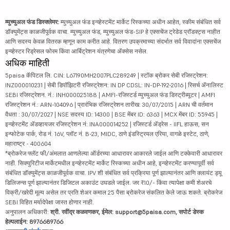
म्युच्युअल फंड डिस्क्लेमर:
म्युच्युअल फंड इन्व्हेस्टमेंट मार्केट रिस्कच्या अधीन आहेत, स्कीम संबंधित सर्व
डॉक्युमेंट्स काळजीपूर्वक वाचा. म्युच्युअल फंड, म्युच्युअल फंड-SIP हे एक्सचेंज ट्रेडेड प्रॉडक्ट्स नाहीत
आणि सदस्य केवळ वितरक म्हणून काम करीत आहे. वितरण उपक्रमाच्या संदर्भात सर्व विवादांना एक्सचेंज
इन्व्हेस्टर रिड्रेसल फोरम किंवा आर्बिट्रेशन यंत्रणेचा ॲक्सेस नसेल.
अधिक माहिती
5paisa कॅपिटल लि. CIN: L67190MH2007PLC289249 | स्टॉक ब्रोकर सेबी रजिस्ट्रेशन:
INZ000010231 | सेबी डिपॉझिटरी रजिस्ट्रेशन: IN DP CDSL: IN-DP-192-2016 | रिसर्च ॲनालिस्ट
SEBI रजिस्ट्रेशन. नं.: INH000025188 | AMFI-रजिस्टर्ड म्युच्युअल फंड डिस्ट्रीब्यूटर | AMFI
रजिस्ट्रेशन नं.: ARN-104096 | प्रारंभिक रजिस्ट्रेशन तारीख: 30/07/2015 | ARN ची वर्तमान
वैधता : 30/07/2027 | NSE सदस्य ID: 14300 | BSE मेंबर ID: 6363 | MCX मेंबर ID: 55945 |
इन्व्हेस्टमेंट ॲडव्हायजर रजिस्ट्रेशन नं: INA000014252 | रजिस्टर्ड ॲड्रेस - IIFL हाऊस, सन
इन्फोटेक पार्क, रोड नं. 16V, प्लॉट नं. B-23, MIDC, ठाणे इंडस्ट्रियल एरिया, वागळे इस्टेट, ठाणे,
महाराष्ट्र - 400604
*ब्रोकरेज फ्लॅट फी/अंमलात आणलेल्या ऑर्डरच्या आधारावर आकारले जाईल आणि टक्केवारी आधारावर
नाही. सिक्युरिटीज मार्केटमधील इन्व्हेस्टमेंट मार्केट रिस्कच्या अधीन आहे, इन्व्हेस्टमेंट करण्यापूर्वी सर्व
संबंधित डॉक्युमेंट्स काळजीपूर्वक वाचा. IPV शी संबंधित सर्व प्रक्रिया पूर्ण झाल्यानंतर आणि क्लायंट ड्यू
डिलिजन्स पूर्ण झाल्यानंतर डिजिटल अकाउंट उघडले जाईल. जर ₹10/- किंवा त्यापेक्षा कमी शेअरचे
विक्री/खरेदी मूल्य असेल तर प्रति शेअर कमाल 25 पैसा ब्रोकरेज संकलित केले जाऊ शकते. ब्रोकरेज
SEBI विहित मर्यादेपेक्षा जास्त होणार नाही.
अनुपालन अधिकारी:
श्री. रवींद्र कळवणकर, ईमेल: support@5paisa.com, सपोर्ट डेस्क
हेल्पलाईन: 8976689766