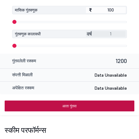
₹
₹
मासिक गुंतवणूक
वर्ष
गुंतवणूक कालावधी
1200
गुंतवलेली रक्कम
संपत्ती मिळाली
Data Unavailable
अपेक्षित रक्कम
Data Unavailable
आता गुंतवा
स्कीम परफॉर्मन्स