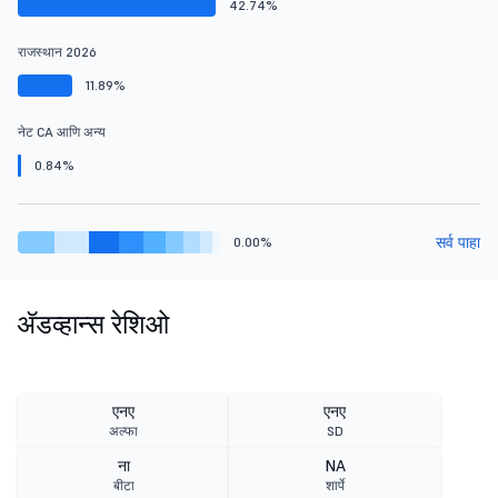
42.74%
राजस्थान 2026
11.89%
नेट CA आणि अन्य
0.84%
सर्व पाहा
0.00%
ॲडव्हान्स रेशिओ
एनए
एनए
अल्फा
SD
ना
NA
बीटा
शार्पे