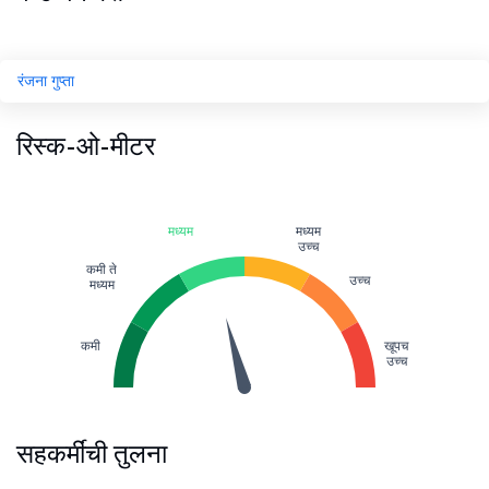
रंजना गुप्ता
रिस्क-ओ-मीटर
मध्यम
मध्यम
उच्च
कमी ते
उच्च
मध्यम
कमी
खूपच
उच्च
सहकर्मींची तुलना