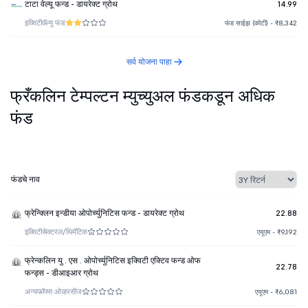
टाटा वेल्यू फन्ड - डायरेक्ट ग्रोथ
14.99
इक्विटी
वॅल्यू फंड
फंड साईझ (कोटी) - ₹8,342
सर्व योजना पाहा
फ्रँकलिन टेम्पल्टन म्युच्युअल फंडकडून अधिक
फंड
फंडचे नाव
फ्रेन्क्लिन इन्डीया ओपोर्च्युनिटिस फन्ड - डायरेक्ट ग्रोथ
22.88
इक्विटी
सेक्टरल/थिमॅटिक
एयूएम - ₹9,192
फ्रेन्कलिन यु . एस . ओपोर्च्युनिटिस इक्विटी एक्टिव फन्ड ओफ
22.78
फन्ड्स - डीआइआर ग्रोथ
अन्य
फॉफ्स ओव्हरसीज
एयूएम - ₹6,081