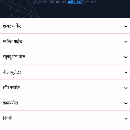
पुढे सुरू ठेवण्याद्वारे, तुम्ही सर्व
अटी व शर्ती*
मान्य करता
शेअर मार्केट
मार्केट गाईड
म्युच्युअल फंड
कॅल्क्युलेटर
टॉप स्टॉक
इंडायसेस
विषयी