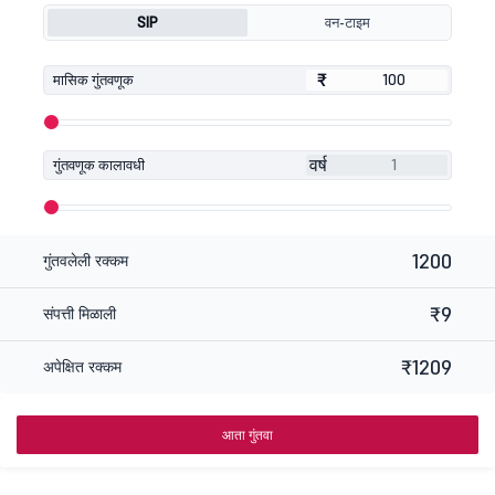
SIP
वन-टाइम
₹
₹
मासिक गुंतवणूक
वर्ष
गुंतवणूक कालावधी
1200
गुंतवलेली रक्कम
₹9
संपत्ती मिळाली
₹1209
अपेक्षित रक्कम
आता गुंतवा