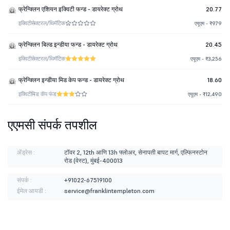
फ्रेन्क्लिन एशियन इक्विटी फन्ड - डायरेक्ट ग्रोथ
20.77
इक्विटी
सेक्टरल/थिमॅटिक
एयूएम - ₹979
फ्रेन्क्लिन बिल्ड इन्डीया फन्ड - डायरेक्ट ग्रोथ
20.45
इक्विटी
सेक्टरल/थिमॅटिक
एयूएम - ₹3,256
फ्रेन्क्लिन इन्डीया मिड केप फन्ड - डायरेक्ट ग्रोथ
18.60
इक्विटी
मिड कॅप फंड
एयूएम - ₹12,490
एएमसी संपर्क तपशील
ॲड्रेस :
टॉवर 2, 12th आणि 13h फ्लोअर, सेनापती बापट मार्ग, एल्फिनस्टोन
रोड (वेस्ट), मुंबई-400013
संपर्क :
+91022-67519100
ईमेल आयडी :
service@franklintempleton.com