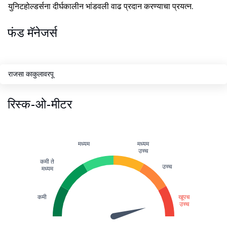
युनिटहोल्डर्सना दीर्घकालीन भांडवली वाढ प्रदान करण्याचा प्रयत्न.
फंड मॅनेजर्स
राजसा काकुलावरपू
रिस्क-ओ-मीटर
मध्यम
मध्यम
उच्च
कमी ते
उच्च
मध्यम
कमी
खूपच
उच्च