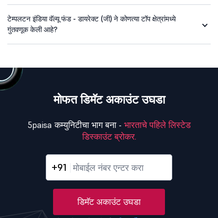
टेम्पलटन इंडिया वॅल्यू फंड - डायरेक्ट (जी) ने कोणत्या टॉप क्षेत्रांमध्ये
गुंतवणूक केली आहे?
मोफत डिमॅट अकाउंट उघडा
5paisa कम्युनिटीचा भाग बना -
भारताचे पहिले लिस्टेड
डिस्काउंट ब्रोकर.
+91
डिमॅट अकाउंट उघडा