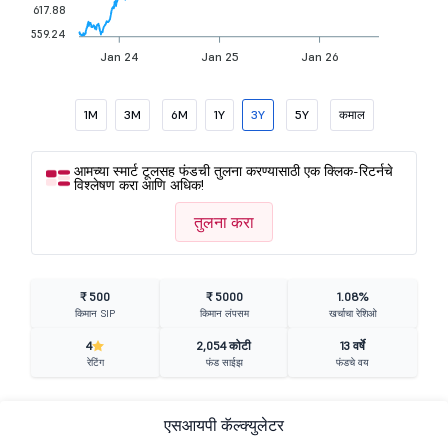
617.88
559.24
Jan 24
Jan 25
Jan 26
1M
3M
6M
1Y
3Y
5Y
कमाल
आमच्या स्मार्ट टूलसह फंडची तुलना करण्यासाठी एक क्लिक-रिटर्नचे
विश्लेषण करा आणि अधिक!
तुलना करा
₹ 500
₹ 5000
1.08%
किमान SIP
किमान लंपसम
खर्चाचा रेशिओ
4
2,054 कोटी
13 वर्षे
रेटिंग
फंड साईझ
फंडचे वय
एसआयपी कॅल्क्युलेटर