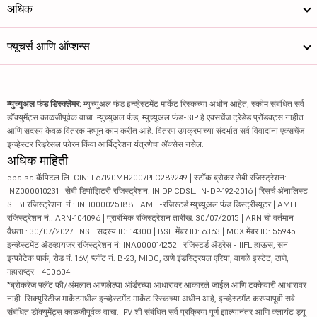
अधिक
फ्यूचर्स आणि ऑप्शन्स
म्युच्युअल फंड डिस्क्लेमर:
म्युच्युअल फंड इन्व्हेस्टमेंट मार्केट रिस्कच्या अधीन आहेत, स्कीम संबंधित सर्व
डॉक्युमेंट्स काळजीपूर्वक वाचा. म्युच्युअल फंड, म्युच्युअल फंड-SIP हे एक्सचेंज ट्रेडेड प्रॉडक्ट्स नाहीत
आणि सदस्य केवळ वितरक म्हणून काम करीत आहे. वितरण उपक्रमाच्या संदर्भात सर्व विवादांना एक्सचेंज
इन्व्हेस्टर रिड्रेसल फोरम किंवा आर्बिट्रेशन यंत्रणेचा ॲक्सेस नसेल.
अधिक माहिती
5paisa कॅपिटल लि. CIN: L67190MH2007PLC289249 | स्टॉक ब्रोकर सेबी रजिस्ट्रेशन:
INZ000010231 | सेबी डिपॉझिटरी रजिस्ट्रेशन: IN DP CDSL: IN-DP-192-2016 | रिसर्च ॲनालिस्ट
SEBI रजिस्ट्रेशन. नं.: INH000025188 | AMFI-रजिस्टर्ड म्युच्युअल फंड डिस्ट्रीब्यूटर | AMFI
रजिस्ट्रेशन नं.: ARN-104096 | प्रारंभिक रजिस्ट्रेशन तारीख: 30/07/2015 | ARN ची वर्तमान
वैधता : 30/07/2027 | NSE सदस्य ID: 14300 | BSE मेंबर ID: 6363 | MCX मेंबर ID: 55945 |
इन्व्हेस्टमेंट ॲडव्हायजर रजिस्ट्रेशन नं: INA000014252 | रजिस्टर्ड ॲड्रेस - IIFL हाऊस, सन
इन्फोटेक पार्क, रोड नं. 16V, प्लॉट नं. B-23, MIDC, ठाणे इंडस्ट्रियल एरिया, वागळे इस्टेट, ठाणे,
महाराष्ट्र - 400604
*ब्रोकरेज फ्लॅट फी/अंमलात आणलेल्या ऑर्डरच्या आधारावर आकारले जाईल आणि टक्केवारी आधारावर
नाही. सिक्युरिटीज मार्केटमधील इन्व्हेस्टमेंट मार्केट रिस्कच्या अधीन आहे, इन्व्हेस्टमेंट करण्यापूर्वी सर्व
संबंधित डॉक्युमेंट्स काळजीपूर्वक वाचा. IPV शी संबंधित सर्व प्रक्रिया पूर्ण झाल्यानंतर आणि क्लायंट ड्यू