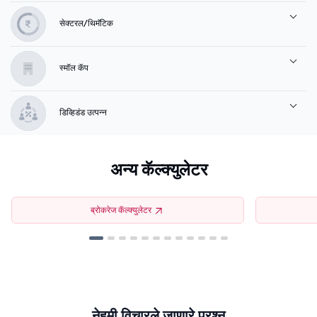
सेक्टरल/थिमॅटिक
स्मॉल कॅप
डिव्हिडंड उत्पन्न
अन्य कॅल्क्युलेटर
ब्रोकरेज कॅल्क्युलेटर
नेहमी विचारले जाणारे प्रश्न