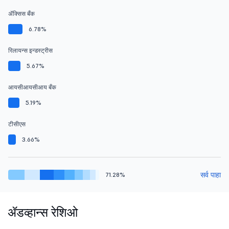
ॲक्सिस बँक
6.78%
रिलायन्स इन्डस्ट्रीस
5.67%
आयसीआयसीआय बँक
5.19%
टीसीएस
3.66%
सर्व पाहा
71.28%
ॲडव्हान्स रेशिओ