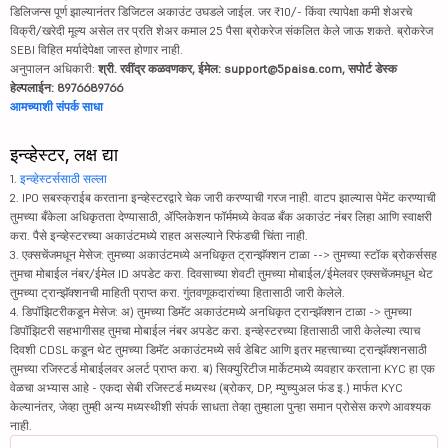
डिलिजन्स पूर्ण झाल्यानंतर डिजिटल अकाउंट उघडले जाईल. जर ₹10/- किंवा त्यापेक्षा कमी शेअरचे
विक्री/खरेदी मूल्य असेल तर प्रति शेअर कमाल 25 पैसा ब्रोकरेज संकलित केले जाऊ शकते. ब्रोकरेज
SEBI विहित मर्यादेपेक्षा जास्त होणार नाही.
अनुपालन अधिकारी:
श्री. रवींद्र कळवणकर, ईमेल: support@5paisa.com, सपोर्ट डेस्क
हेल्पलाईन: 8976689766
आमच्याशी संपर्क साधा
इन्व्हेस्टर, लक्ष द्या
1.
इन्व्हेस्टर्ससाठी सल्ला
2. IPO सबस्क्राईब करताना इन्व्हेस्टरद्वारे चेक जारी करण्याची गरज नाही. वाटप झाल्यास पेमेंट करण्याची
तुमच्या बँकेला अधिकृतता देण्यासाठी, ॲप्लिकेशन फॉर्ममध्ये केवळ बँक अकाउंट नंबर लिहा आणि स्वाक्षरी
करा. पैसे इन्व्हेस्टरच्या अकाउंटमध्ये राहत असल्याने रिफंडची चिंता नाही.
3. एक्सचेंजमधून मेसेज: तुमच्या अकाउंटमध्ये अनधिकृत ट्रान्झॅक्शन टाळा --> तुमच्या स्टॉक ब्रोकर्ससह
तुमचा मोबाईल नंबर/ईमेल ID अपडेट करा. दिवसाच्या शेवटी तुमच्या मोबाईल/ईमेलवर एक्सचेंजमधून थेट
तुमच्या ट्रान्झॅक्शनची माहिती प्राप्त करा. गुंतवणूकदारांच्या हितासाठी जारी केलेले.
4. डिपॉझिटरीकडून मेसेज: अ) तुमच्या डिमॅट अकाउंटमध्ये अनधिकृत ट्रान्झॅक्शन टाळा -> तुमच्या
डिपॉझिटरी सहभागीसह तुमचा मोबाईल नंबर अपडेट करा. इन्व्हेस्टरच्या हितासाठी जारी केलेल्या त्याच
दिवशी CDSL कडून थेट तुमच्या डिमॅट अकाउंटमध्ये सर्व डेबिट आणि इतर महत्त्वाच्या ट्रान्झॅक्शनसाठी
तुमच्या रजिस्टर्ड मोबाईलवर अलर्ट प्राप्त करा. ब) सिक्युरिटीज मार्केटमध्ये व्यवहार करताना KYC हा एक
वेळचा अभ्यास आहे - एकदा सेबी रजिस्टर्ड मध्यस्थ (ब्रोकर, DP, म्युच्युअल फंड इ.) मार्फत KYC
केल्यानंतर, जेव्हा तुम्ही अन्य मध्यस्थीशी संपर्क साधता तेव्हा तुम्हाला पुन्हा समान प्रोसेस करणे आवश्यक
नाही.