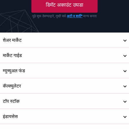
डिमॅट अकाउंट उघडा
पुढे सुरू ठेवण्याद्वारे, तुम्ही सर्व
अटी व शर्ती*
मान्य करता
शेअर मार्केट
मार्केट गाईड
म्युच्युअल फंड
कॅल्क्युलेटर
टॉप स्टॉक
इंडायसेस