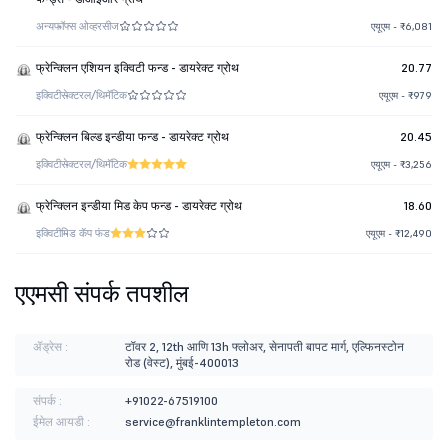
अन्य
फॉफ्स ओव्हरसीज
एयूएम - ₹6,081
फ्रेन्क्लिन एशियन इक्विटी फन्ड - डायरेक्ट ग्रोथ
20.77
इक्विटी
सेक्टरल/थिमॅटिक
एयूएम - ₹979
फ्रेन्क्लिन बिल्ड इन्डीया फन्ड - डायरेक्ट ग्रोथ
20.45
इक्विटी
सेक्टरल/थिमॅटिक
एयूएम - ₹3,256
फ्रेन्क्लिन इन्डीया मिड केप फन्ड - डायरेक्ट ग्रोथ
18.60
इक्विटी
मिड कॅप फंड
एयूएम - ₹12,490
एएमसी संपर्क तपशील
ॲड्रेस :
टॉवर 2, 12th आणि 13h फ्लोअर, सेनापती बापट मार्ग, एल्फिनस्टोन
रोड (वेस्ट), मुंबई-400013
संपर्क :
+91022-67519100
ईमेल आयडी :
service@franklintempleton.com