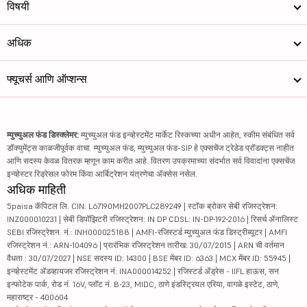
विषयी
अधिक
फ्यूचर्स आणि ऑप्शन्स
म्युच्युअल फंड डिस्क्लेमर:
म्युच्युअल फंड इन्व्हेस्टमेंट मार्केट रिस्कच्या अधीन आहेत, स्कीम संबंधित सर्व
डॉक्युमेंट्स काळजीपूर्वक वाचा. म्युच्युअल फंड, म्युच्युअल फंड-SIP हे एक्सचेंज ट्रेडेड प्रॉडक्ट्स नाहीत
आणि सदस्य केवळ वितरक म्हणून काम करीत आहे. वितरण उपक्रमाच्या संदर्भात सर्व विवादांना एक्सचेंज
इन्व्हेस्टर रिड्रेसल फोरम किंवा आर्बिट्रेशन यंत्रणेचा ॲक्सेस नसेल.
अधिक माहिती
5paisa कॅपिटल लि. CIN: L67190MH2007PLC289249 | स्टॉक ब्रोकर सेबी रजिस्ट्रेशन:
INZ000010231 | सेबी डिपॉझिटरी रजिस्ट्रेशन: IN DP CDSL: IN-DP-192-2016 | रिसर्च ॲनालिस्ट
SEBI रजिस्ट्रेशन. नं.: INH000025188 | AMFI-रजिस्टर्ड म्युच्युअल फंड डिस्ट्रीब्यूटर | AMFI
रजिस्ट्रेशन नं.: ARN-104096 | प्रारंभिक रजिस्ट्रेशन तारीख: 30/07/2015 | ARN ची वर्तमान
वैधता : 30/07/2027 | NSE सदस्य ID: 14300 | BSE मेंबर ID: 6363 | MCX मेंबर ID: 55945 |
इन्व्हेस्टमेंट ॲडव्हायजर रजिस्ट्रेशन नं: INA000014252 | रजिस्टर्ड ॲड्रेस - IIFL हाऊस, सन
इन्फोटेक पार्क, रोड नं. 16V, प्लॉट नं. B-23, MIDC, ठाणे इंडस्ट्रियल एरिया, वागळे इस्टेट, ठाणे,
महाराष्ट्र - 400604