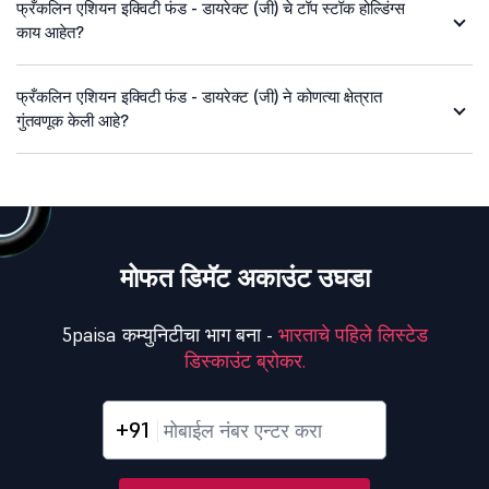
फ्रँकलिन एशियन इक्विटी फंड - डायरेक्ट (जी) चे टॉप स्टॉक होल्डिंग्स
काय आहेत?
फ्रँकलिन एशियन इक्विटी फंड - डायरेक्ट (जी) ने कोणत्या क्षेत्रात
गुंतवणूक केली आहे?
मोफत डिमॅट अकाउंट उघडा
5paisa कम्युनिटीचा भाग बना -
भारताचे पहिले लिस्टेड
डिस्काउंट ब्रोकर.
+91