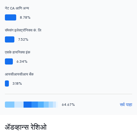
नेट CA आणि अन्य
8.78%
सॅमसंग इलेक्ट्रॉनिक्स कं. लि
7.52%
एसके हायनिक्स इंक
6.34%
आयसीआयसीआय बँक
3.18%
सर्व पाहा
64.67%
ॲडव्हान्स रेशिओ