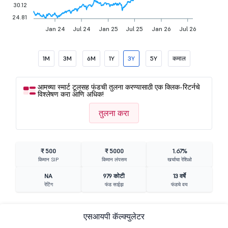
30.12
24.81
Jan 24
Jul 24
Jan 25
Jul 25
Jan 26
Jul 26
1M
3M
6M
1Y
3Y
5Y
कमाल
आमच्या स्मार्ट टूलसह फंडची तुलना करण्यासाठी एक क्लिक-रिटर्नचे
विश्लेषण करा आणि अधिक!
तुलना करा
₹ 500
₹ 5000
1.67%
किमान SIP
किमान लंपसम
खर्चाचा रेशिओ
NA
979 कोटी
13 वर्षे
रेटिंग
फंड साईझ
फंडचे वय
एसआयपी कॅल्क्युलेटर