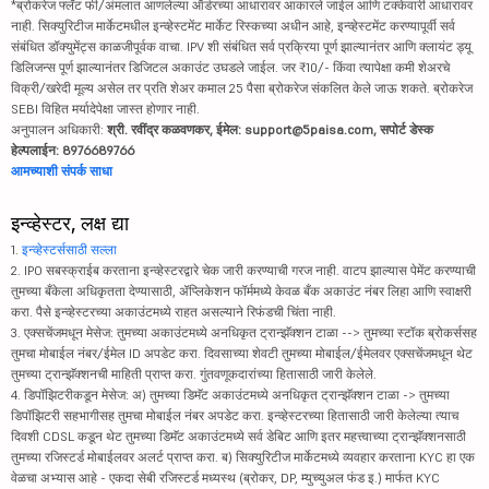
*ब्रोकरेज फ्लॅट फी/अंमलात आणलेल्या ऑर्डरच्या आधारावर आकारले जाईल आणि टक्केवारी आधारावर
नाही. सिक्युरिटीज मार्केटमधील इन्व्हेस्टमेंट मार्केट रिस्कच्या अधीन आहे, इन्व्हेस्टमेंट करण्यापूर्वी सर्व
संबंधित डॉक्युमेंट्स काळजीपूर्वक वाचा. IPV शी संबंधित सर्व प्रक्रिया पूर्ण झाल्यानंतर आणि क्लायंट ड्यू
डिलिजन्स पूर्ण झाल्यानंतर डिजिटल अकाउंट उघडले जाईल. जर ₹10/- किंवा त्यापेक्षा कमी शेअरचे
विक्री/खरेदी मूल्य असेल तर प्रति शेअर कमाल 25 पैसा ब्रोकरेज संकलित केले जाऊ शकते. ब्रोकरेज
SEBI विहित मर्यादेपेक्षा जास्त होणार नाही.
अनुपालन अधिकारी:
श्री. रवींद्र कळवणकर, ईमेल: support@5paisa.com, सपोर्ट डेस्क
हेल्पलाईन: 8976689766
आमच्याशी संपर्क साधा
इन्व्हेस्टर, लक्ष द्या
1.
इन्व्हेस्टर्ससाठी सल्ला
2. IPO सबस्क्राईब करताना इन्व्हेस्टरद्वारे चेक जारी करण्याची गरज नाही. वाटप झाल्यास पेमेंट करण्याची
तुमच्या बँकेला अधिकृतता देण्यासाठी, ॲप्लिकेशन फॉर्ममध्ये केवळ बँक अकाउंट नंबर लिहा आणि स्वाक्षरी
करा. पैसे इन्व्हेस्टरच्या अकाउंटमध्ये राहत असल्याने रिफंडची चिंता नाही.
3. एक्सचेंजमधून मेसेज: तुमच्या अकाउंटमध्ये अनधिकृत ट्रान्झॅक्शन टाळा --> तुमच्या स्टॉक ब्रोकर्ससह
तुमचा मोबाईल नंबर/ईमेल ID अपडेट करा. दिवसाच्या शेवटी तुमच्या मोबाईल/ईमेलवर एक्सचेंजमधून थेट
तुमच्या ट्रान्झॅक्शनची माहिती प्राप्त करा. गुंतवणूकदारांच्या हितासाठी जारी केलेले.
4. डिपॉझिटरीकडून मेसेज: अ) तुमच्या डिमॅट अकाउंटमध्ये अनधिकृत ट्रान्झॅक्शन टाळा -> तुमच्या
डिपॉझिटरी सहभागीसह तुमचा मोबाईल नंबर अपडेट करा. इन्व्हेस्टरच्या हितासाठी जारी केलेल्या त्याच
दिवशी CDSL कडून थेट तुमच्या डिमॅट अकाउंटमध्ये सर्व डेबिट आणि इतर महत्त्वाच्या ट्रान्झॅक्शनसाठी
तुमच्या रजिस्टर्ड मोबाईलवर अलर्ट प्राप्त करा. ब) सिक्युरिटीज मार्केटमध्ये व्यवहार करताना KYC हा एक
वेळचा अभ्यास आहे - एकदा सेबी रजिस्टर्ड मध्यस्थ (ब्रोकर, DP, म्युच्युअल फंड इ.) मार्फत KYC