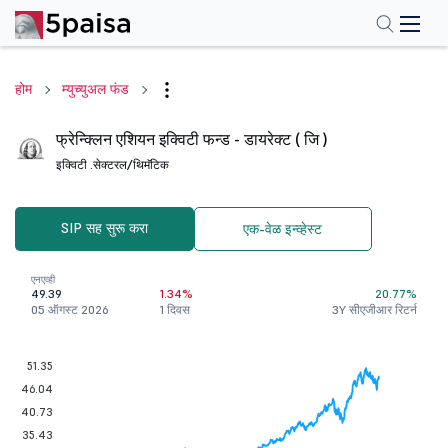
होम
म्युच्युअल फंड
फ्रेन्क्लिन एशियन इक्विटी फन्ड - डायरेक्ट ( जि )
इक्विटी .
सेक्टरल/थिमॅटिक
SIP सह सुरू करा
एक-वेळ इन्व्हेस्ट
एनएव्ही
49.39
1.34%
20.77%
05 ऑगस्ट 2026
1 दिवस
3Y सीएजीआर रिटर्न
51.35
46.04
40.73
35.43