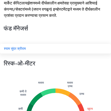
मार्केट कॅपिटलायझेशनमध्ये दीर्घकालीन क्षमतेसह प्रामुख्याने आशियाई
कंपन्या/सेक्टरांमध्ये (जपान वगळून) इन्व्हेस्टमेंटद्वारे मध्यम ते दीर्घकालीन
प्रशंसा प्रदान करण्याचा प्रयत्न करते.
फंड मॅनेजर्स
श्याम सुंदर श्रीराम
रिस्क-ओ-मीटर
मध्यम
मध्यम
उच्च
कमी ते
उच्च
मध्यम
कमी
खूपच