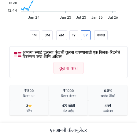
13.60
12.44
Jan 24
Jan 25
Jul 25
Jan 26
Jul 26
1M
3M
6M
1Y
3Y
कमाल
आमच्या स्मार्ट टूलसह फंडची तुलना करण्यासाठी एक क्लिक-रिटर्नचे
विश्लेषण करा आणि अधिक!
तुलना करा
₹ 500
₹ 1000
0.5%
किमान SIP
किमान लंपसम
खर्चाचा रेशिओ
3
479 कोटी
4 वर्षे
रेटिंग
फंड साईझ
फंडचे वय
एसआयपी कॅल्क्युलेटर