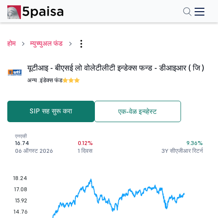
होम
म्युच्युअल फंड
यूटीआइ - बीएसई लो वोलेटीलीटी इन्डेक्स फन्ड - डीआइआर ( जि )
अन्य .
इंडेक्स फंड
SIP सह सुरू करा
एक-वेळ इन्व्हेस्ट
एनएव्ही
16.74
0.12%
9.36%
06 ऑगस्ट 2026
1 दिवस
3Y सीएजीआर रिटर्न
18.24
17.08
15.92
14.76