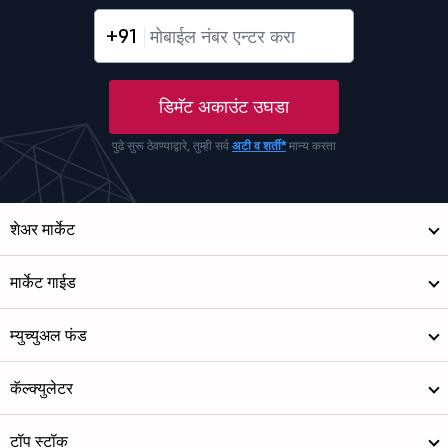
+91
डिमॅट अकाउंट उघडा
पुढे सुरू ठेवण्याद्वारे, तुम्ही सर्व
अटी व शर्ती*
मान्य करता
शेअर मार्केट
मार्केट गाईड
म्युच्युअल फंड
कॅल्क्युलेटर
टॉप स्टॉक