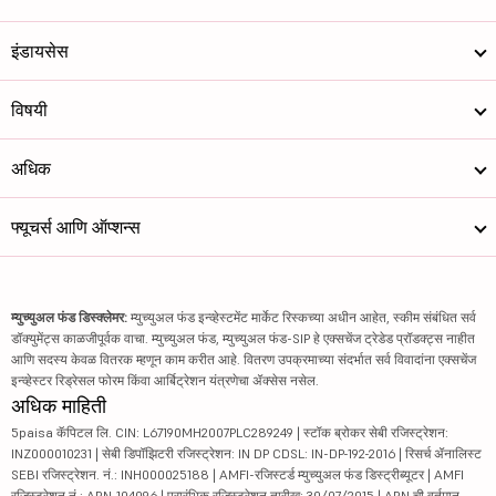
इंडायसेस
विषयी
अधिक
फ्यूचर्स आणि ऑप्शन्स
म्युच्युअल फंड डिस्क्लेमर:
म्युच्युअल फंड इन्व्हेस्टमेंट मार्केट रिस्कच्या अधीन आहेत, स्कीम संबंधित सर्व
डॉक्युमेंट्स काळजीपूर्वक वाचा. म्युच्युअल फंड, म्युच्युअल फंड-SIP हे एक्सचेंज ट्रेडेड प्रॉडक्ट्स नाहीत
आणि सदस्य केवळ वितरक म्हणून काम करीत आहे. वितरण उपक्रमाच्या संदर्भात सर्व विवादांना एक्सचेंज
इन्व्हेस्टर रिड्रेसल फोरम किंवा आर्बिट्रेशन यंत्रणेचा ॲक्सेस नसेल.
अधिक माहिती
5paisa कॅपिटल लि. CIN: L67190MH2007PLC289249 | स्टॉक ब्रोकर सेबी रजिस्ट्रेशन:
INZ000010231 | सेबी डिपॉझिटरी रजिस्ट्रेशन: IN DP CDSL: IN-DP-192-2016 | रिसर्च ॲनालिस्ट
SEBI रजिस्ट्रेशन. नं.: INH000025188 | AMFI-रजिस्टर्ड म्युच्युअल फंड डिस्ट्रीब्यूटर | AMFI
रजिस्ट्रेशन नं.: ARN-104096 | प्रारंभिक रजिस्ट्रेशन तारीख: 30/07/2015 | ARN ची वर्तमान