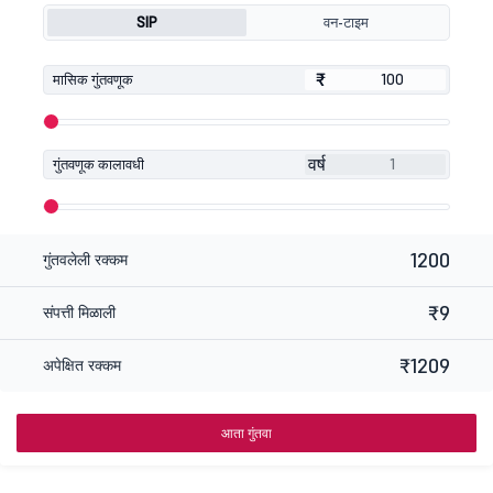
SIP
वन-टाइम
₹
₹
मासिक गुंतवणूक
वर्ष
गुंतवणूक कालावधी
1200
गुंतवलेली रक्कम
₹9
संपत्ती मिळाली
₹1209
अपेक्षित रक्कम
आता गुंतवा