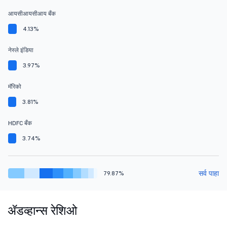
आयसीआयसीआय बँक
4.13%
नेस्ले इंडिया
3.97%
मॅरिको
3.81%
HDFC बँक
3.74%
सर्व पाहा
79.87%
ॲडव्हान्स रेशिओ