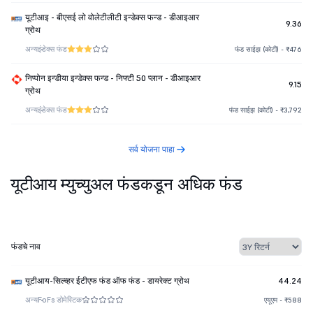
यूटीआइ - बीएसई लो वोलेटीलीटी इन्डेक्स फन्ड - डीआइआर
9.36
ग्रोथ
अन्य
इंडेक्स फंड
फंड साईझ (कोटी) - ₹476
निप्पोन इन्डीया इन्डेक्स फन्ड - निफ्टी 50 प्लान - डीआइआर
9.15
ग्रोथ
अन्य
इंडेक्स फंड
फंड साईझ (कोटी) - ₹3,792
सर्व योजना पाहा
यूटीआय म्युच्युअल फंडकडून अधिक फंड
फंडचे नाव
यूटीआय-सिल्व्हर ईटीएफ फंड ऑफ फंड - डायरेक्ट ग्रोथ
44.24
अन्य
FoFs डोमेस्टिक
एयूएम - ₹588