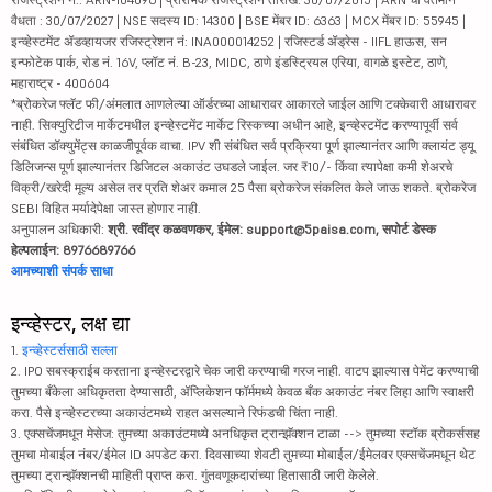
वैधता : 30/07/2027 | NSE सदस्य ID: 14300 | BSE मेंबर ID: 6363 | MCX मेंबर ID: 55945 |
इन्व्हेस्टमेंट ॲडव्हायजर रजिस्ट्रेशन नं: INA000014252 | रजिस्टर्ड ॲड्रेस - IIFL हाऊस, सन
इन्फोटेक पार्क, रोड नं. 16V, प्लॉट नं. B-23, MIDC, ठाणे इंडस्ट्रियल एरिया, वागळे इस्टेट, ठाणे,
महाराष्ट्र - 400604
*ब्रोकरेज फ्लॅट फी/अंमलात आणलेल्या ऑर्डरच्या आधारावर आकारले जाईल आणि टक्केवारी आधारावर
नाही. सिक्युरिटीज मार्केटमधील इन्व्हेस्टमेंट मार्केट रिस्कच्या अधीन आहे, इन्व्हेस्टमेंट करण्यापूर्वी सर्व
संबंधित डॉक्युमेंट्स काळजीपूर्वक वाचा. IPV शी संबंधित सर्व प्रक्रिया पूर्ण झाल्यानंतर आणि क्लायंट ड्यू
डिलिजन्स पूर्ण झाल्यानंतर डिजिटल अकाउंट उघडले जाईल. जर ₹10/- किंवा त्यापेक्षा कमी शेअरचे
विक्री/खरेदी मूल्य असेल तर प्रति शेअर कमाल 25 पैसा ब्रोकरेज संकलित केले जाऊ शकते. ब्रोकरेज
SEBI विहित मर्यादेपेक्षा जास्त होणार नाही.
अनुपालन अधिकारी:
श्री. रवींद्र कळवणकर, ईमेल: support@5paisa.com, सपोर्ट डेस्क
हेल्पलाईन: 8976689766
आमच्याशी संपर्क साधा
इन्व्हेस्टर, लक्ष द्या
1.
इन्व्हेस्टर्ससाठी सल्ला
2. IPO सबस्क्राईब करताना इन्व्हेस्टरद्वारे चेक जारी करण्याची गरज नाही. वाटप झाल्यास पेमेंट करण्याची
तुमच्या बँकेला अधिकृतता देण्यासाठी, ॲप्लिकेशन फॉर्ममध्ये केवळ बँक अकाउंट नंबर लिहा आणि स्वाक्षरी
करा. पैसे इन्व्हेस्टरच्या अकाउंटमध्ये राहत असल्याने रिफंडची चिंता नाही.
3. एक्सचेंजमधून मेसेज: तुमच्या अकाउंटमध्ये अनधिकृत ट्रान्झॅक्शन टाळा --> तुमच्या स्टॉक ब्रोकर्ससह
तुमचा मोबाईल नंबर/ईमेल ID अपडेट करा. दिवसाच्या शेवटी तुमच्या मोबाईल/ईमेलवर एक्सचेंजमधून थेट
तुमच्या ट्रान्झॅक्शनची माहिती प्राप्त करा. गुंतवणूकदारांच्या हितासाठी जारी केलेले.