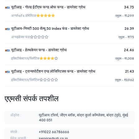
यूटीआइ - गोल्ड ईटीएफ फन्ड ओफ फन्ड - डायरेक्ट ग्रोथ
34.75
अन्य
FoFs डोमेस्टिक
एयूएम - ₹1,299
यूटीआय-निफ्टी 500 वॅल्यू 50 Index फंड - डायरेक्ट ग्रोथ
26.39
अन्य
इंडेक्स फंड
एयूएम - ₹775
यूटीआइ - हेल्थकेयर फन्ड - डायरेक्ट ग्रोथ
24.46
इक्विटी
सेक्टरल/थिमॅटिक
एयूएम - ₹1,308
यूटीआइ - ट्रान्सपोर्टेशन एन्ड लोजिस्टिक्स फन्ड - डायरेक्ट ग्रोथ
21.43
इक्विटी
सेक्टरल/थिमॅटिक
एयूएम - ₹3,962
एएमसी संपर्क तपशील
ॲड्रेस :
यूटीआय टॉवर्स, जीएन ब्लॉक, बांद्रा कुर्ला कॉम्प्लेक्स, बांद्रा (पूर्व), मुंबई
400 051
संपर्क :
+91022 66786666
ईमेल आयडी :
service@uti.co.in