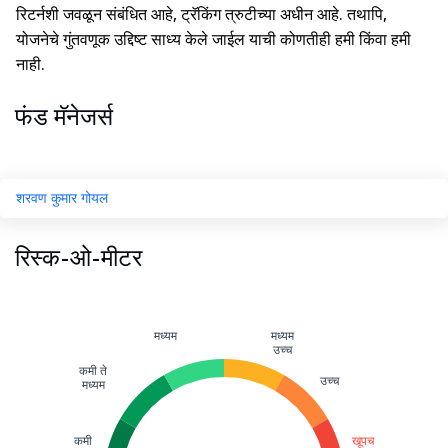
रिटर्नशी जवळून संबंधित आहे, ट्रॅकिंग त्रुटीच्या अधीन आहे. तथापि,
योजनेचे गुंतवणूक उद्दिष्ट साध्य केले जाईल याची कोणतीही हमी किंवा हमी
नाही.
फंड मॅनेजर्स
शरवण कुमार गोयल
रिस्क-ओ-मीटर
मध्यम
मध्यम
उच्च
कमी ते
उच्च
मध्यम
कमी
खूपच