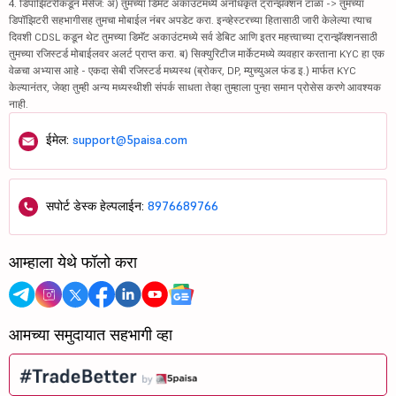
4. डिपॉझिटरीकडून मेसेज: अ) तुमच्या डिमॅट अकाउंटमध्ये अनधिकृत ट्रान्झॅक्शन टाळा -> तुमच्या
डिपॉझिटरी सहभागीसह तुमचा मोबाईल नंबर अपडेट करा. इन्व्हेस्टरच्या हितासाठी जारी केलेल्या त्याच
दिवशी CDSL कडून थेट तुमच्या डिमॅट अकाउंटमध्ये सर्व डेबिट आणि इतर महत्त्वाच्या ट्रान्झॅक्शनसाठी
तुमच्या रजिस्टर्ड मोबाईलवर अलर्ट प्राप्त करा. ब) सिक्युरिटीज मार्केटमध्ये व्यवहार करताना KYC हा एक
वेळचा अभ्यास आहे - एकदा सेबी रजिस्टर्ड मध्यस्थ (ब्रोकर, DP, म्युच्युअल फंड इ.) मार्फत KYC
केल्यानंतर, जेव्हा तुम्ही अन्य मध्यस्थीशी संपर्क साधता तेव्हा तुम्हाला पुन्हा समान प्रोसेस करणे आवश्यक
नाही.
ईमेल:
support@5paisa.com
सपोर्ट डेस्क हेल्पलाईन:
8976689766
आम्हाला येथे फॉलो करा
आमच्या समुदायात सहभागी व्हा