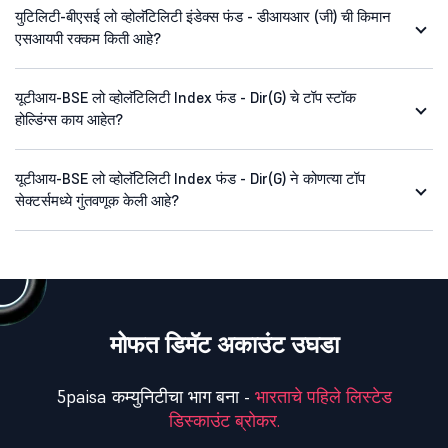
युटिलिटी-बीएसई लो व्होलॅटिलिटी इंडेक्स फंड - डीआयआर (जी) ची किमान
एसआयपी रक्कम किती आहे?
यूटीआय-BSE लो व्होलॅटिलिटी Index फंड - Dir(G) चे टॉप स्टॉक
होल्डिंग्स काय आहेत?
यूटीआय-BSE लो व्होलॅटिलिटी Index फंड - Dir(G) ने कोणत्या टॉप
सेक्टर्समध्ये गुंतवणूक केली आहे?
मोफत डिमॅट अकाउंट उघडा
5paisa कम्युनिटीचा भाग बना -
भारताचे पहिले लिस्टेड
डिस्काउंट ब्रोकर.