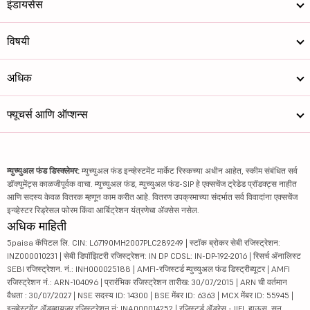
इंडायसेस
विषयी
अधिक
फ्यूचर्स आणि ऑप्शन्स
म्युच्युअल फंड डिस्क्लेमर:
म्युच्युअल फंड इन्व्हेस्टमेंट मार्केट रिस्कच्या अधीन आहेत, स्कीम संबंधित सर्व
डॉक्युमेंट्स काळजीपूर्वक वाचा. म्युच्युअल फंड, म्युच्युअल फंड-SIP हे एक्सचेंज ट्रेडेड प्रॉडक्ट्स नाहीत
आणि सदस्य केवळ वितरक म्हणून काम करीत आहे. वितरण उपक्रमाच्या संदर्भात सर्व विवादांना एक्सचेंज
इन्व्हेस्टर रिड्रेसल फोरम किंवा आर्बिट्रेशन यंत्रणेचा ॲक्सेस नसेल.
अधिक माहिती
5paisa कॅपिटल लि. CIN: L67190MH2007PLC289249 | स्टॉक ब्रोकर सेबी रजिस्ट्रेशन:
INZ000010231 | सेबी डिपॉझिटरी रजिस्ट्रेशन: IN DP CDSL: IN-DP-192-2016 | रिसर्च ॲनालिस्ट
SEBI रजिस्ट्रेशन. नं.: INH000025188 | AMFI-रजिस्टर्ड म्युच्युअल फंड डिस्ट्रीब्यूटर | AMFI
रजिस्ट्रेशन नं.: ARN-104096 | प्रारंभिक रजिस्ट्रेशन तारीख: 30/07/2015 | ARN ची वर्तमान
वैधता : 30/07/2027 | NSE सदस्य ID: 14300 | BSE मेंबर ID: 6363 | MCX मेंबर ID: 55945 |
इन्व्हेस्टमेंट ॲडव्हायजर रजिस्ट्रेशन नं: INA000014252 | रजिस्टर्ड ॲड्रेस - IIFL हाऊस, सन