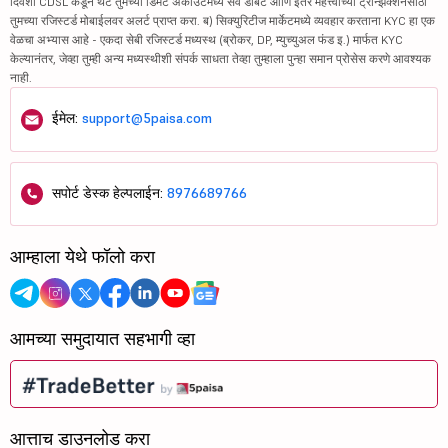
दिवशी CDSL कडून थेट तुमच्या डिमॅट अकाउंटमध्ये सर्व डेबिट आणि इतर महत्त्वाच्या ट्रान्झॅक्शनसाठी
तुमच्या रजिस्टर्ड मोबाईलवर अलर्ट प्राप्त करा. ब) सिक्युरिटीज मार्केटमध्ये व्यवहार करताना KYC हा एक
वेळचा अभ्यास आहे - एकदा सेबी रजिस्टर्ड मध्यस्थ (ब्रोकर, DP, म्युच्युअल फंड इ.) मार्फत KYC
केल्यानंतर, जेव्हा तुम्ही अन्य मध्यस्थीशी संपर्क साधता तेव्हा तुम्हाला पुन्हा समान प्रोसेस करणे आवश्यक
नाही.
ईमेल:
support@5paisa.com
सपोर्ट डेस्क हेल्पलाईन:
8976689766
आम्हाला येथे फॉलो करा
आमच्या समुदायात सहभागी व्हा
आत्ताच डाउनलोड करा