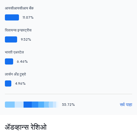
आयसीआयसीआय बँक
11.07%
रिलायन्स इन्डस्ट्रीस
9.52%
भारती एअरटेल
6.46%
लार्सन अँड टुब्रो
4.96%
सर्व पाहा
55.72%
ॲडव्हान्स रेशिओ