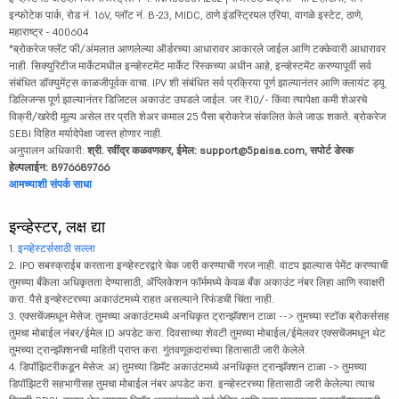
इन्फोटेक पार्क, रोड नं. 16V, प्लॉट नं. B-23, MIDC, ठाणे इंडस्ट्रियल एरिया, वागळे इस्टेट, ठाणे,
महाराष्ट्र - 400604
*ब्रोकरेज फ्लॅट फी/अंमलात आणलेल्या ऑर्डरच्या आधारावर आकारले जाईल आणि टक्केवारी आधारावर
नाही. सिक्युरिटीज मार्केटमधील इन्व्हेस्टमेंट मार्केट रिस्कच्या अधीन आहे, इन्व्हेस्टमेंट करण्यापूर्वी सर्व
संबंधित डॉक्युमेंट्स काळजीपूर्वक वाचा. IPV शी संबंधित सर्व प्रक्रिया पूर्ण झाल्यानंतर आणि क्लायंट ड्यू
डिलिजन्स पूर्ण झाल्यानंतर डिजिटल अकाउंट उघडले जाईल. जर ₹10/- किंवा त्यापेक्षा कमी शेअरचे
विक्री/खरेदी मूल्य असेल तर प्रति शेअर कमाल 25 पैसा ब्रोकरेज संकलित केले जाऊ शकते. ब्रोकरेज
SEBI विहित मर्यादेपेक्षा जास्त होणार नाही.
अनुपालन अधिकारी:
श्री. रवींद्र कळवणकर, ईमेल: support@5paisa.com, सपोर्ट डेस्क
हेल्पलाईन: 8976689766
आमच्याशी संपर्क साधा
इन्व्हेस्टर, लक्ष द्या
1.
इन्व्हेस्टर्ससाठी सल्ला
2. IPO सबस्क्राईब करताना इन्व्हेस्टरद्वारे चेक जारी करण्याची गरज नाही. वाटप झाल्यास पेमेंट करण्याची
तुमच्या बँकेला अधिकृतता देण्यासाठी, ॲप्लिकेशन फॉर्ममध्ये केवळ बँक अकाउंट नंबर लिहा आणि स्वाक्षरी
करा. पैसे इन्व्हेस्टरच्या अकाउंटमध्ये राहत असल्याने रिफंडची चिंता नाही.
3. एक्सचेंजमधून मेसेज: तुमच्या अकाउंटमध्ये अनधिकृत ट्रान्झॅक्शन टाळा --> तुमच्या स्टॉक ब्रोकर्ससह
तुमचा मोबाईल नंबर/ईमेल ID अपडेट करा. दिवसाच्या शेवटी तुमच्या मोबाईल/ईमेलवर एक्सचेंजमधून थेट
तुमच्या ट्रान्झॅक्शनची माहिती प्राप्त करा. गुंतवणूकदारांच्या हितासाठी जारी केलेले.
4. डिपॉझिटरीकडून मेसेज: अ) तुमच्या डिमॅट अकाउंटमध्ये अनधिकृत ट्रान्झॅक्शन टाळा -> तुमच्या
डिपॉझिटरी सहभागीसह तुमचा मोबाईल नंबर अपडेट करा. इन्व्हेस्टरच्या हितासाठी जारी केलेल्या त्याच