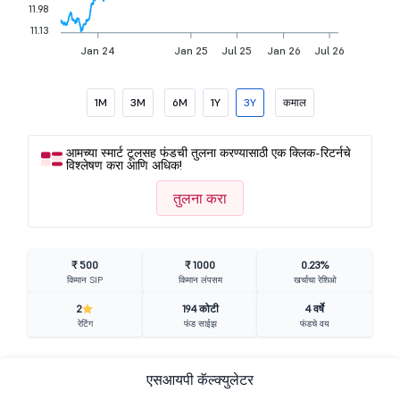
11.98
11.13
Jan 24
Jan 25
Jul 25
Jan 26
Jul 26
1M
3M
6M
1Y
3Y
कमाल
आमच्या स्मार्ट टूलसह फंडची तुलना करण्यासाठी एक क्लिक-रिटर्नचे
विश्लेषण करा आणि अधिक!
तुलना करा
₹ 500
₹ 1000
0.23%
किमान SIP
किमान लंपसम
खर्चाचा रेशिओ
2
194 कोटी
4 वर्षे
रेटिंग
फंड साईझ
फंडचे वय
एसआयपी कॅल्क्युलेटर