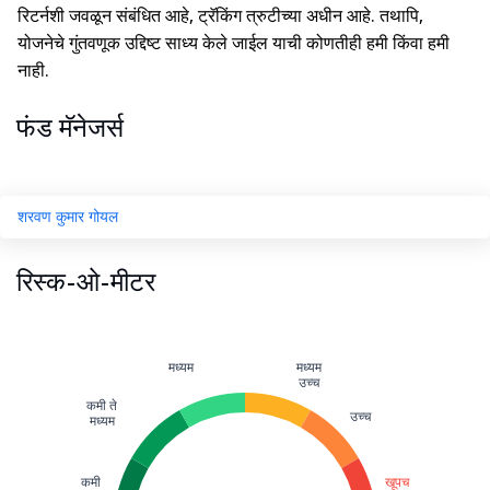
रिटर्नशी जवळून संबंधित आहे, ट्रॅकिंग त्रुटीच्या अधीन आहे. तथापि,
योजनेचे गुंतवणूक उद्दिष्ट साध्य केले जाईल याची कोणतीही हमी किंवा हमी
नाही.
फंड मॅनेजर्स
शरवण कुमार गोयल
रिस्क-ओ-मीटर
मध्यम
मध्यम
उच्च
कमी ते
उच्च
मध्यम
कमी
खूपच