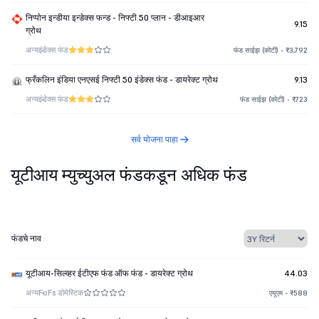
निप्पोन इन्डीया इन्डेक्स फन्ड - निफ्टी 50 प्लान - डीआइआर
9.15
ग्रोथ
अन्य
इंडेक्स फंड
फंड साईझ (कोटी) - ₹3,792
फ्रँकलिन इंडिया एनएसई निफ्टी 50 इंडेक्स फंड - डायरेक्ट ग्रोथ
9.13
अन्य
इंडेक्स फंड
फंड साईझ (कोटी) - ₹723
सर्व योजना पाहा
यूटीआय म्युच्युअल फंडकडून अधिक फंड
फंडचे नाव
यूटीआय-सिल्व्हर ईटीएफ फंड ऑफ फंड - डायरेक्ट ग्रोथ
44.03
अन्य
FoFs डोमेस्टिक
एयूएम - ₹588