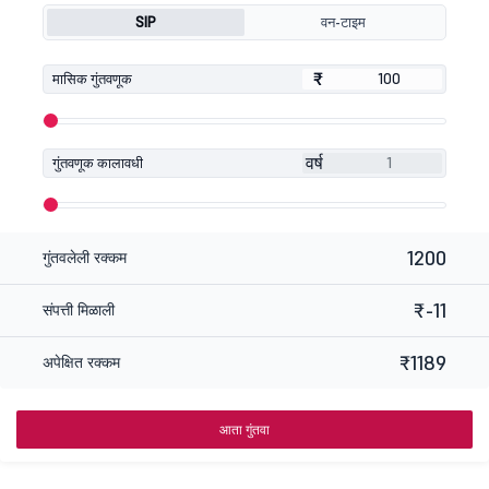
SIP
वन-टाइम
₹
₹
मासिक गुंतवणूक
वर्ष
गुंतवणूक कालावधी
1200
गुंतवलेली रक्कम
₹-11
संपत्ती मिळाली
₹1189
अपेक्षित रक्कम
आता गुंतवा