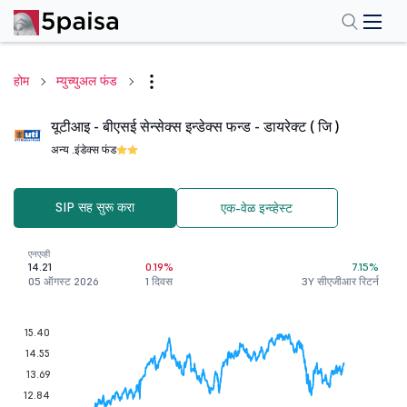
होम
म्युच्युअल फंड
यूटीआइ - बीएसई सेन्सेक्स इन्डेक्स फन्ड - डायरेक्ट ( जि )
अन्य .
इंडेक्स फंड
SIP सह सुरू करा
एक-वेळ इन्व्हेस्ट
एनएव्ही
14.21
0.19%
7.15%
05 ऑगस्ट 2026
1 दिवस
3Y सीएजीआर रिटर्न
15.40
14.55
13.69
12.84