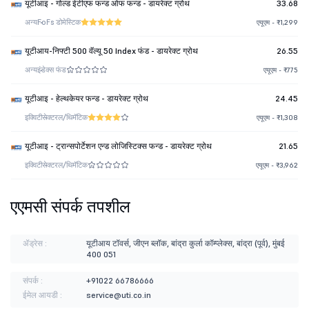
यूटीआइ - गोल्ड ईटीएफ फन्ड ओफ फन्ड - डायरेक्ट ग्रोथ
33.68
अन्य
FoFs डोमेस्टिक
एयूएम - ₹1,299
यूटीआय-निफ्टी 500 वॅल्यू 50 Index फंड - डायरेक्ट ग्रोथ
26.55
अन्य
इंडेक्स फंड
एयूएम - ₹775
यूटीआइ - हेल्थकेयर फन्ड - डायरेक्ट ग्रोथ
24.45
इक्विटी
सेक्टरल/थिमॅटिक
एयूएम - ₹1,308
यूटीआइ - ट्रान्सपोर्टेशन एन्ड लोजिस्टिक्स फन्ड - डायरेक्ट ग्रोथ
21.65
इक्विटी
सेक्टरल/थिमॅटिक
एयूएम - ₹3,962
एएमसी संपर्क तपशील
ॲड्रेस :
यूटीआय टॉवर्स, जीएन ब्लॉक, बांद्रा कुर्ला कॉम्प्लेक्स, बांद्रा (पूर्व), मुंबई
400 051
संपर्क :
+91022 66786666
ईमेल आयडी :
service@uti.co.in