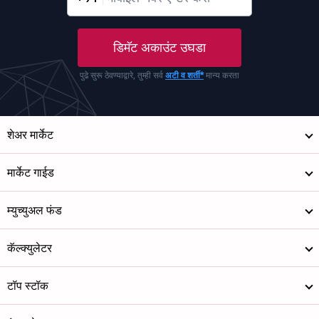
डिमॅट अकाउंट उघडा
पुढे सुरू ठेवण्याद्वारे, तुम्ही सर्व
अटी व शर्ती*
मान्य करता
शेअर मार्केट
मार्केट गाईड
म्युच्युअल फंड
कॅल्क्युलेटर
टॉप स्टॉक