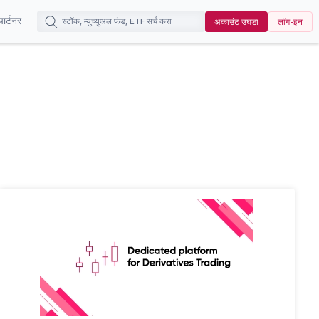
पार्टनर
अकाउंट उघडा
लॉग-इन