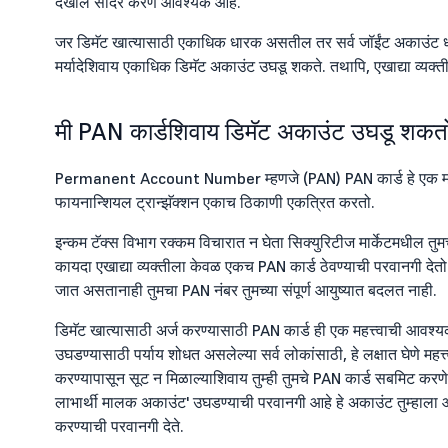
देखील सादर करणे आवश्यक आहे.
जर डिमॅट खात्यासाठी एकाधिक धारक असतील तर सर्व जॉईंट अकाउंट धारक
मर्यादेशिवाय एकाधिक डिमॅट अकाउंट उघडू शकते. तथापि, एखाद्या व्यक्
मी PAN कार्डशिवाय डिमॅट अकाउंट उघडू शकत
Permanent Account Number म्हणजे (PAN) PAN कार्ड हे एक महत्वाच
फायनान्शियल ट्रान्झॅक्शन एकाच ठिकाणी एकत्रित करतो.
इन्कम टॅक्स विभाग रक्कम विचारात न घेता सिक्युरिटीज मार्केटमधील तु
कायदा एखाद्या व्यक्तीला केवळ एकच PAN कार्ड ठेवण्याची परवानगी देतो. एक
जात असतानाही तुमचा PAN नंबर तुमच्या संपूर्ण आयुष्यात बदलत नाही.
डिमॅट खात्यासाठी अर्ज करण्यासाठी PAN कार्ड ही एक महत्त्वाची आव
उघडण्यासाठी पर्याय शोधत असलेल्या सर्व लोकांसाठी, हे लक्षात घेणे महत्त्व
करण्यापासून सूट न मिळाल्याशिवाय तुम्ही तुमचे PAN कार्ड सबमिट करणे 
लाभार्थी मालक अकाउंट' उघडण्याची परवानगी आहे हे अकाउंट तुम्हाला
करण्याची परवानगी देते.