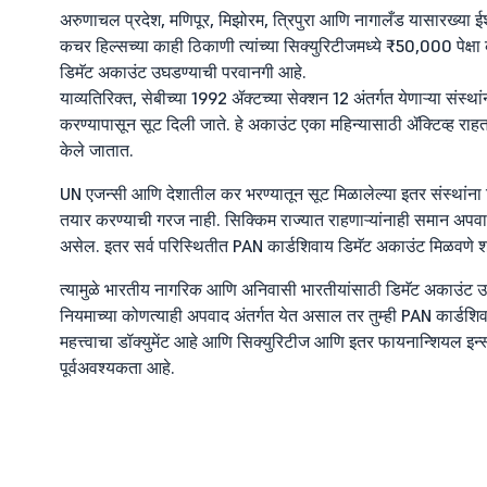
अरुणाचल प्रदेश, मणिपूर, मिझोरम, त्रिपुरा आणि नागालँड यासारख्या ई
कचर हिल्सच्या काही ठिकाणी त्यांच्या सिक्युरिटीजमध्ये ₹50,000 पेक्षा क
डिमॅट अकाउंट उघडण्याची परवानगी आहे.
याव्यतिरिक्त, सेबीच्या 1992 ॲक्टच्या सेक्शन 12 अंतर्गत येणाऱ्या संस
करण्यापासून सूट दिली जाते. हे अकाउंट एका महिन्यासाठी ॲक्टिव्ह राह
केले जातात.
UN एजन्सी आणि देशातील कर भरण्यातून सूट मिळालेल्या इतर संस्थांन
तयार करण्याची गरज नाही. सिक्किम राज्यात राहणाऱ्यांनाही समान अपवाद ल
असेल. इतर सर्व परिस्थितीत PAN कार्डशिवाय डिमॅट अकाउंट मिळवणे श
त्यामुळे भारतीय नागरिक आणि अनिवासी भारतीयांसाठी डिमॅट अकाउंट उ
नियमाच्या कोणत्याही अपवाद अंतर्गत येत असाल तर तुम्ही PAN कार्ड
महत्त्वाचा डॉक्युमेंट आहे आणि सिक्युरिटीज आणि इतर फायनान्शियल इन्स्ट्
पूर्वअवश्यकता आहे.