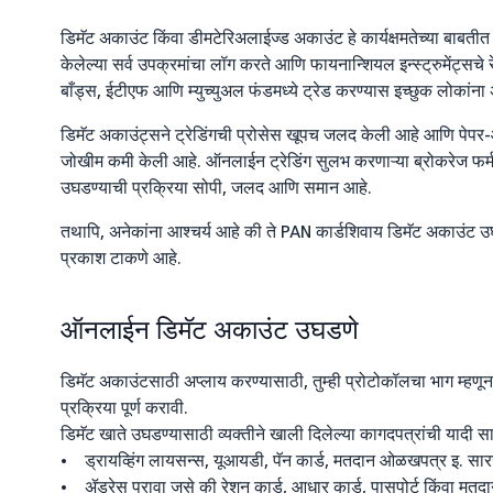
डिमॅट अकाउंट किंवा डीमटेरिअलाईज्ड अकाउंट हे कार्यक्षमतेच्या बाबतीत ब
केलेल्या सर्व उपक्रमांचा लॉग करते आणि फायनान्शियल इन्स्ट्रुमेंट्सचे र
बाँड्स, ईटीएफ आणि म्युच्युअल फंडमध्ये ट्रेड करण्यास इच्छुक लोकां
डिमॅट अकाउंट्सने ट्रेडिंगची प्रोसेस खूपच जलद केली आहे आणि पेपर-
जोखीम कमी केली आहे. ऑनलाईन ट्रेडिंग सुलभ करणाऱ्या ब्रोकरेज फर्म
उघडण्याची प्रक्रिया सोपी, जलद आणि समान आहे.
तथापि, अनेकांना आश्चर्य आहे की ते PAN कार्डशिवाय डिमॅट अकाउंट उघडू
प्रकाश टाकणे आहे.
ऑनलाईन डिमॅट अकाउंट उघडणे
डिमॅट अकाउंटसाठी अप्लाय करण्यासाठी, तुम्ही प्रोटोकॉलचा भाग म्हणू
प्रक्रिया पूर्ण करावी.
डिमॅट खाते उघडण्यासाठी व्यक्तीने खाली दिलेल्या कागदपत्रांची यादी
• ड्रायव्हिंग लायसन्स, यूआयडी, पॅन कार्ड, मतदान ओळखपत्र इ. सा
• ॲड्रेस पुरावा जसे की रेशन कार्ड, आधार कार्ड, पासपोर्ट किंवा म