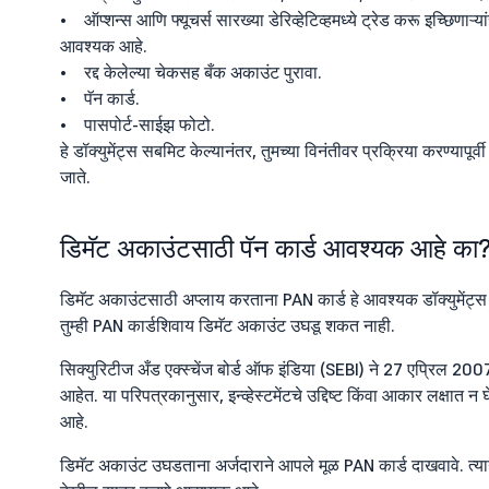
• ऑप्शन्स आणि फ्यूचर्स सारख्या डेरिव्हेटिव्हमध्ये ट्रेड करू इच्छिणाऱ्यां
आवश्यक आहे.
• रद्द केलेल्या चेकसह बँक अकाउंट पुरावा.
• पॅन कार्ड.
• पासपोर्ट-साईझ फोटो.
हे डॉक्युमेंट्स सबमिट केल्यानंतर, तुमच्या विनंतीवर प्रक्रिया करण्यापूर
जाते.
डिमॅट अकाउंटसाठी पॅन कार्ड आवश्यक आहे का
डिमॅट अकाउंटसाठी अप्लाय करताना PAN कार्ड हे आवश्यक डॉक्युमेंट
तुम्ही PAN कार्डशिवाय डिमॅट अकाउंट उघडू शकत नाही.
सिक्युरिटीज अँड एक्स्चेंज बोर्ड ऑफ इंडिया (SEBI) ने 27 एप्रिल 2007 र
आहेत. या परिपत्रकानुसार, इन्व्हेस्टमेंटचे उद्दिष्ट किंवा आकार लक्षात न 
आहे.
डिमॅट अकाउंट उघडताना अर्जदाराने आपले मूळ PAN कार्ड दाखवावे. त्याने