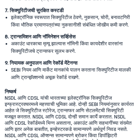
7. सिक्युरिटीजची सुरक्षित कस्टडी
इलेक्ट्रॉनिक स्वरूपात सिक्युरिटीज ठेवणे, नुकसान, चोरी, बनावटगिरी
किंवा भौतिक प्रमाणपत्रांच्या नुकसानीशी संबंधित जोखीम कमी करणे.
8. ट्रान्समिशन आणि नॉमिनेशन सर्व्हिसेस
अकाउंट धारकाचा मृत्यू झाल्यास नॉमिनी किंवा कायदेशीर वारसांना
सिक्युरिटीजचे ट्रान्सफर सुलभ करणे.
9. नियामक अनुपालन आणि रेकॉर्ड मेंटेनन्स
SEBI नियम आणि मार्केट मानकांचे पालन करताना सिक्युरिटीज मालकी
आणि ट्रान्झॅक्शनचे अचूक रेकॉर्ड राखणे.
निष्कर्ष
NSDL आणि CDSL यांची भारताच्या इलेक्ट्रॉनिक सिक्युरिटीज
इन्फ्रास्ट्रक्चरमध्ये महत्त्वाची भूमिका आहे. दोन्ही SEBI नियमांनुसार कार्यरत
आहेत जे सिक्युरिटीज स्टोरेज, ट्रान्सफर आणि सेटलमेंटची सिक्युरिटी
मजबूत करतात. NSDL आणि CDSL दोन्ही समान कार्ये करतात. NSDL
आणि CDSL रेकॉर्डमध्ये भिन्न असताना, अकाउंट आणि सहभागींच्या संख्येत
आणि इतर अनेक बाबतीत, इन्व्हेस्टरकडे सामान्यपणे अर्थपूर्ण निवड नसते.
NSDL आणि CDSL ऑप्शन्स सामान्यपणे ब्रोकर किंवा डिपॉझिटरी