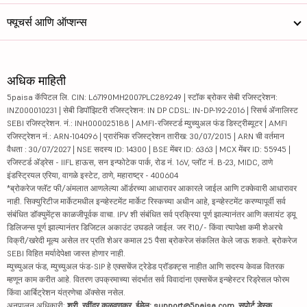
फ्यूचर्स आणि ऑप्शन्स
अधिक माहिती
5paisa कॅपिटल लि. CIN: L67190MH2007PLC289249 | स्टॉक ब्रोकर सेबी रजिस्ट्रेशन:
INZ000010231 | सेबी डिपॉझिटरी रजिस्ट्रेशन: IN DP CDSL: IN-DP-192-2016 | रिसर्च ॲनालिस्ट
SEBI रजिस्ट्रेशन. नं.: INH000025188 | AMFI-रजिस्टर्ड म्युच्युअल फंड डिस्ट्रीब्यूटर | AMFI
रजिस्ट्रेशन नं.: ARN-104096 | प्रारंभिक रजिस्ट्रेशन तारीख: 30/07/2015 | ARN ची वर्तमान
वैधता : 30/07/2027 | NSE सदस्य ID: 14300 | BSE मेंबर ID: 6363 | MCX मेंबर ID: 55945 |
रजिस्टर्ड ॲड्रेस - IIFL हाऊस, सन इन्फोटेक पार्क, रोड नं. 16V, प्लॉट नं. B-23, MIDC, ठाणे
इंडस्ट्रियल एरिया, वागळे इस्टेट, ठाणे, महाराष्ट्र - 400604
*ब्रोकरेज फ्लॅट फी/अंमलात आणलेल्या ऑर्डरच्या आधारावर आकारले जाईल आणि टक्केवारी आधारावर
नाही. सिक्युरिटीज मार्केटमधील इन्व्हेस्टमेंट मार्केट रिस्कच्या अधीन आहे, इन्व्हेस्टमेंट करण्यापूर्वी सर्व
संबंधित डॉक्युमेंट्स काळजीपूर्वक वाचा. IPV शी संबंधित सर्व प्रक्रिया पूर्ण झाल्यानंतर आणि क्लायंट ड्यू
डिलिजन्स पूर्ण झाल्यानंतर डिजिटल अकाउंट उघडले जाईल. जर ₹10/- किंवा त्यापेक्षा कमी शेअरचे
विक्री/खरेदी मूल्य असेल तर प्रति शेअर कमाल 25 पैसा ब्रोकरेज संकलित केले जाऊ शकते. ब्रोकरेज
SEBI विहित मर्यादेपेक्षा जास्त होणार नाही.
म्युच्युअल फंड, म्युच्युअल फंड-SIP हे एक्सचेंज ट्रेडेड प्रॉडक्ट्स नाहीत आणि सदस्य केवळ वितरक
म्हणून काम करीत आहे. वितरण उपक्रमाच्या संदर्भात सर्व विवादांना एक्सचेंज इन्व्हेस्टर रिड्रेसल फोरम
किंवा आर्बिट्रेशन यंत्रणेचा ॲक्सेस नसेल.
अनुपालन अधिकारी:
श्री. रवींद्र कळवणकर, ईमेल: support@5paisa.com, सपोर्ट डेस्क