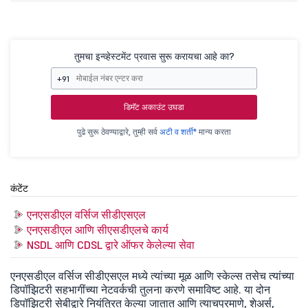
तुमचा इन्व्हेस्टमेंट प्रवास सुरू करायचा आहे का?
+91
डिमॅट अकाउंट उघडा
पुढे सुरू ठेवण्याद्वारे, तुम्ही सर्व
अटी व शर्ती*
मान्य करता
कंटेंट
एनएसडीएल वर्सिज सीडीएसएल
एनएसडीएल आणि सीएसडीएलचे कार्य
NSDL आणि CDSL द्वारे ऑफर केलेल्या सेवा
एनएसडीएल वर्सिज सीडीएसएल मध्ये त्यांच्या मूळ आणि स्केल्स तसेच त्यांच्या
डिपॉझिटरी सहभागींच्या नेटवर्कची तुलना करणे समाविष्ट आहे. या दोन
डिपॉझिटरी सेबीद्वारे नियंत्रित केल्या जातात आणि त्याचप्रमाणे, शेअर्स,