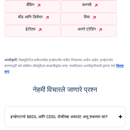
बँकिंग
करन्सी
बाँड आणि डिबेंचर
विमा
ईटीएफ
अल्गो ट्रेडिंग
अस्वीकृती:
सिक्युरिटीज मार्केटमधील इन्व्हेस्टमेंट मार्केट रिस्कच्या अधीन आहेत, इन्व्हेस्टमेंट
करण्यापूर्वी सर्व संबंधित डॉक्युमेंट्स काळजीपूर्वक वाचा. तपशीलवार अस्वीकृतीसाठी कृपया येथे
क्लिक
करा
.
नेहमी विचारले जाणारे प्रश्न
इन्व्हेस्टरचे NSDL आणि CDSL दोन्हीसह अकाउंट असू शकतात का?