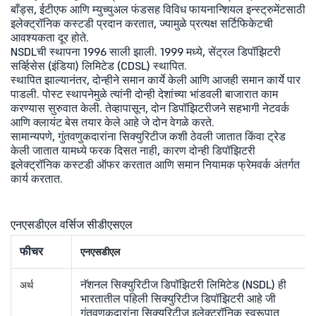
बाँड्स, ईटीएफ आणि म्युच्युअल फंडसह विविध फायनान्शियल इन्स्ट्रुमेंटसाठी
इलेक्ट्रॉनिक कस्टडी प्रदान करतात, ज्यामुळे प्रत्यक्ष सर्टिफिकेटची
आवश्यकता दूर होते.
NSDLची स्थापना 1996 साली झाली. 1999 मध्ये, सेंट्रल डिपॉझिटरी
सर्व्हिसेस (इंडिया) लिमिटेड (CDSL) स्थापित.
स्थापित झाल्यानंतर, दोन्हीने समान कार्ये केली आणि आजही समान कार्ये पार
पाडली. पोस्ट स्थापनेमुळे त्यांनी दोन्ही देशांच्या भांडवली बाजारात काम
करण्यास सुरुवात केली. तेव्हापासून, दोन डिपॉझिटरीजने सहभागी नेटवर्क
आणि क्लायंट बेस तयार केले आहे जे दोन वेगळे करते.
सामान्यपणे, गुंतवणुकदारांना सिक्युरिटीज कशी ठेवली जातात किंवा ट्रेड
केली जातात यामध्ये फरक दिसत नाही, कारण दोन्ही डिपॉझिटरी
इलेक्ट्रॉनिक कस्टडी ऑफर करतात आणि समान नियामक फ्रेमवर्क अंतर्गत
कार्य करतात.
एनएसडीएल वर्सिज सीडीएसएल
फीचर
एनएसडीएल
नॅशनल सिक्युरिटीज डिपॉझिटरी लिमिटेड (NSDL) ही
अर्थ
भारतातील पहिली सिक्युरिटीज डिपॉझिटरी आहे जी
गुंतवणूकदारांना सिक्युरिटीज इलेक्ट्रॉनिक स्वरूपात