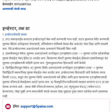
हेल्पलाईन: 8976689766
आमच्याशी संपर्क साधा
इन्व्हेस्टर, लक्ष द्या
1.
इन्व्हेस्टर्ससाठी सल्ला
2. IPO सबस्क्राईब करताना इन्व्हेस्टरद्वारे चेक जारी करण्याची गरज नाही. वाटप झाल्यास पेमेंट करण्याची
तुमच्या बँकेला अधिकृतता देण्यासाठी, ॲप्लिकेशन फॉर्ममध्ये केवळ बँक अकाउंट नंबर लिहा आणि स्वाक्षरी
करा. पैसे इन्व्हेस्टरच्या अकाउंटमध्ये राहत असल्याने रिफंडची चिंता नाही.
3. एक्सचेंजमधून मेसेज: तुमच्या अकाउंटमध्ये अनधिकृत ट्रान्झॅक्शन टाळा --> तुमच्या स्टॉक ब्रोकर्ससह
तुमचा मोबाईल नंबर/ईमेल ID अपडेट करा. दिवसाच्या शेवटी तुमच्या मोबाईल/ईमेलवर एक्सचेंजमधून थेट
तुमच्या ट्रान्झॅक्शनची माहिती प्राप्त करा. गुंतवणूकदारांच्या हितासाठी जारी केलेले.
4. डिपॉझिटरीकडून मेसेज: अ) तुमच्या डिमॅट अकाउंटमध्ये अनधिकृत ट्रान्झॅक्शन टाळा -> तुमच्या
डिपॉझिटरी सहभागीसह तुमचा मोबाईल नंबर अपडेट करा. इन्व्हेस्टरच्या हितासाठी जारी केलेल्या त्याच
दिवशी CDSL कडून थेट तुमच्या डिमॅट अकाउंटमध्ये सर्व डेबिट आणि इतर महत्त्वाच्या ट्रान्झॅक्शनसाठी
तुमच्या रजिस्टर्ड मोबाईलवर अलर्ट प्राप्त करा. ब) सिक्युरिटीज मार्केटमध्ये व्यवहार करताना KYC हा एक
वेळचा अभ्यास आहे - एकदा सेबी रजिस्टर्ड मध्यस्थ (ब्रोकर, DP, म्युच्युअल फंड इ.) मार्फत KYC
केल्यानंतर, जेव्हा तुम्ही अन्य मध्यस्थीशी संपर्क साधता तेव्हा तुम्हाला पुन्हा समान प्रोसेस करणे आवश्यक
नाही.
ईमेल:
support@5paisa.com