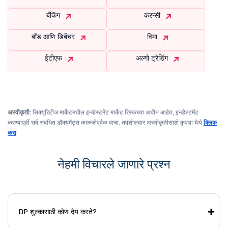
बँकिंग
करन्सी
बाँड आणि डिबेंचर
विमा
ईटीएफ
अल्गो ट्रेडिंग
अस्वीकृती:
सिक्युरिटीज मार्केटमधील इन्व्हेस्टमेंट मार्केट रिस्कच्या अधीन आहेत, इन्व्हेस्टमेंट
करण्यापूर्वी सर्व संबंधित डॉक्युमेंट्स काळजीपूर्वक वाचा. तपशीलवार अस्वीकृतीसाठी कृपया येथे
क्लिक
करा
.
नेहमी विचारले जाणारे प्रश्न
DP शुल्कासाठी कोण देय करते?