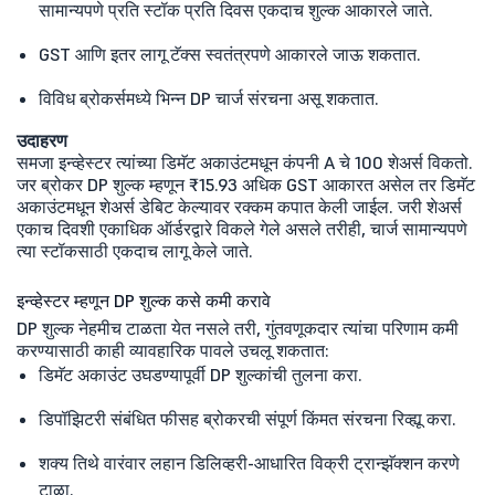
सामान्यपणे प्रति स्टॉक प्रति दिवस एकदाच शुल्क आकारले जाते.
GST आणि इतर लागू टॅक्स स्वतंत्रपणे आकारले जाऊ शकतात.
विविध ब्रोकर्समध्ये भिन्न DP चार्ज संरचना असू शकतात.
उदाहरण
समजा इन्व्हेस्टर त्यांच्या डिमॅट अकाउंटमधून कंपनी A चे 100 शेअर्स विकतो.
जर ब्रोकर DP शुल्क म्हणून ₹15.93 अधिक GST आकारत असेल तर डिमॅट
अकाउंटमधून शेअर्स डेबिट केल्यावर रक्कम कपात केली जाईल. जरी शेअर्स
एकाच दिवशी एकाधिक ऑर्डरद्वारे विकले गेले असले तरीही, चार्ज सामान्यपणे
त्या स्टॉकसाठी एकदाच लागू केले जाते.
इन्व्हेस्टर म्हणून DP शुल्क कसे कमी करावे
DP शुल्क नेहमीच टाळता येत नसले तरी, गुंतवणूकदार त्यांचा परिणाम कमी
करण्यासाठी काही व्यावहारिक पावले उचलू शकतात:
डिमॅट अकाउंट उघडण्यापूर्वी DP शुल्कांची तुलना करा.
डिपॉझिटरी संबंधित फीसह ब्रोकरची संपूर्ण किंमत संरचना रिव्ह्यू करा.
शक्य तिथे वारंवार लहान डिलिव्हरी-आधारित विक्री ट्रान्झॅक्शन करणे
टाळा.