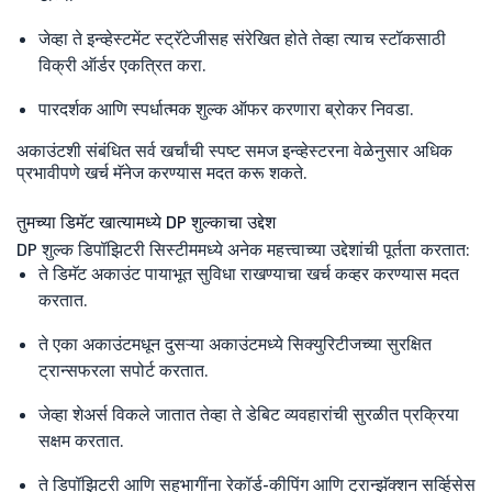
जेव्हा ते इन्व्हेस्टमेंट स्ट्रॅटेजीसह संरेखित होते तेव्हा त्याच स्टॉकसाठी
विक्री ऑर्डर एकत्रित करा.
पारदर्शक आणि स्पर्धात्मक शुल्क ऑफर करणारा ब्रोकर निवडा.
अकाउंटशी संबंधित सर्व खर्चांची स्पष्ट समज इन्व्हेस्टरना वेळेनुसार अधिक
प्रभावीपणे खर्च मॅनेज करण्यास मदत करू शकते.
तुमच्या डिमॅट खात्यामध्ये DP शुल्काचा उद्देश
DP शुल्क डिपॉझिटरी सिस्टीममध्ये अनेक महत्त्वाच्या उद्देशांची पूर्तता करतात:
ते डिमॅट अकाउंट पायाभूत सुविधा राखण्याचा खर्च कव्हर करण्यास मदत
करतात.
ते एका अकाउंटमधून दुसऱ्या अकाउंटमध्ये सिक्युरिटीजच्या सुरक्षित
ट्रान्सफरला सपोर्ट करतात.
जेव्हा शेअर्स विकले जातात तेव्हा ते डेबिट व्यवहारांची सुरळीत प्रक्रिया
सक्षम करतात.
ते डिपॉझिटरी आणि सहभागींना रेकॉर्ड-कीपिंग आणि ट्रान्झॅक्शन सर्व्हिसेस