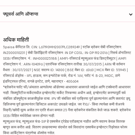
फ्यूचर्स आणि ऑप्शन्स
अधिक माहिती
5paisa कॅपिटल लि. CIN: L67190MH2007PLC289249 | स्टॉक ब्रोकर सेबी रजिस्ट्रेशन:
INZ000010231 | सेबी डिपॉझिटरी रजिस्ट्रेशन: IN DP CDSL: IN-DP-192-2016 | रिसर्च ॲनालिस्ट
SEBI रजिस्ट्रेशन. नं.: INH000025188 | AMFI-रजिस्टर्ड म्युच्युअल फंड डिस्ट्रीब्यूटर | AMFI
रजिस्ट्रेशन नं.: ARN-104096 | प्रारंभिक रजिस्ट्रेशन तारीख: 30/07/2015 | ARN ची वर्तमान
वैधता : 30/07/2027 | NSE सदस्य ID: 14300 | BSE मेंबर ID: 6363 | MCX मेंबर ID: 55945 |
रजिस्टर्ड ॲड्रेस - IIFL हाऊस, सन इन्फोटेक पार्क, रोड नं. 16V, प्लॉट नं. B-23, MIDC, ठाणे
इंडस्ट्रियल एरिया, वागळे इस्टेट, ठाणे, महाराष्ट्र - 400604
*ब्रोकरेज फ्लॅट फी/अंमलात आणलेल्या ऑर्डरच्या आधारावर आकारले जाईल आणि टक्केवारी आधारावर
नाही. सिक्युरिटीज मार्केटमधील इन्व्हेस्टमेंट मार्केट रिस्कच्या अधीन आहे, इन्व्हेस्टमेंट करण्यापूर्वी सर्व
संबंधित डॉक्युमेंट्स काळजीपूर्वक वाचा. IPV शी संबंधित सर्व प्रक्रिया पूर्ण झाल्यानंतर आणि क्लायंट ड्यू
डिलिजन्स पूर्ण झाल्यानंतर डिजिटल अकाउंट उघडले जाईल. जर ₹10/- किंवा त्यापेक्षा कमी शेअरचे
विक्री/खरेदी मूल्य असेल तर प्रति शेअर कमाल 25 पैसा ब्रोकरेज संकलित केले जाऊ शकते. ब्रोकरेज
SEBI विहित मर्यादेपेक्षा जास्त होणार नाही.
म्युच्युअल फंड, म्युच्युअल फंड-SIP हे एक्सचेंज ट्रेडेड प्रॉडक्ट्स नाहीत आणि सदस्य केवळ वितरक
म्हणून काम करीत आहे. वितरण उपक्रमाच्या संदर्भात सर्व विवादांना एक्सचेंज इन्व्हेस्टर रिड्रेसल फोरम
किंवा आर्बिट्रेशन यंत्रणेचा ॲक्सेस नसेल.