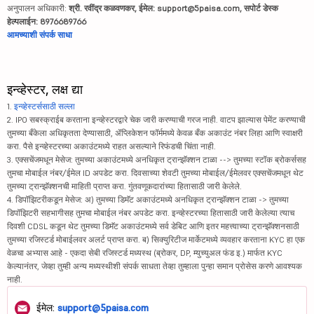
अनुपालन अधिकारी:
श्री. रवींद्र कळवणकर, ईमेल: support@5paisa.com, सपोर्ट डेस्क
हेल्पलाईन: 8976689766
आमच्याशी संपर्क साधा
इन्व्हेस्टर, लक्ष द्या
1.
इन्व्हेस्टर्ससाठी सल्ला
2. IPO सबस्क्राईब करताना इन्व्हेस्टरद्वारे चेक जारी करण्याची गरज नाही. वाटप झाल्यास पेमेंट करण्याची
तुमच्या बँकेला अधिकृतता देण्यासाठी, ॲप्लिकेशन फॉर्ममध्ये केवळ बँक अकाउंट नंबर लिहा आणि स्वाक्षरी
करा. पैसे इन्व्हेस्टरच्या अकाउंटमध्ये राहत असल्याने रिफंडची चिंता नाही.
3. एक्सचेंजमधून मेसेज: तुमच्या अकाउंटमध्ये अनधिकृत ट्रान्झॅक्शन टाळा --> तुमच्या स्टॉक ब्रोकर्ससह
तुमचा मोबाईल नंबर/ईमेल ID अपडेट करा. दिवसाच्या शेवटी तुमच्या मोबाईल/ईमेलवर एक्सचेंजमधून थेट
तुमच्या ट्रान्झॅक्शनची माहिती प्राप्त करा. गुंतवणूकदारांच्या हितासाठी जारी केलेले.
4. डिपॉझिटरीकडून मेसेज: अ) तुमच्या डिमॅट अकाउंटमध्ये अनधिकृत ट्रान्झॅक्शन टाळा -> तुमच्या
डिपॉझिटरी सहभागीसह तुमचा मोबाईल नंबर अपडेट करा. इन्व्हेस्टरच्या हितासाठी जारी केलेल्या त्याच
दिवशी CDSL कडून थेट तुमच्या डिमॅट अकाउंटमध्ये सर्व डेबिट आणि इतर महत्त्वाच्या ट्रान्झॅक्शनसाठी
तुमच्या रजिस्टर्ड मोबाईलवर अलर्ट प्राप्त करा. ब) सिक्युरिटीज मार्केटमध्ये व्यवहार करताना KYC हा एक
वेळचा अभ्यास आहे - एकदा सेबी रजिस्टर्ड मध्यस्थ (ब्रोकर, DP, म्युच्युअल फंड इ.) मार्फत KYC
केल्यानंतर, जेव्हा तुम्ही अन्य मध्यस्थीशी संपर्क साधता तेव्हा तुम्हाला पुन्हा समान प्रोसेस करणे आवश्यक
नाही.
ईमेल:
support@5paisa.com