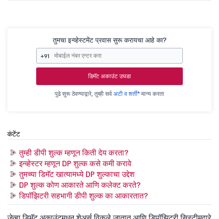
तुमचा इन्व्हेस्टमेंट प्रवास सुरू करायचा आहे का?
+91
डिमॅट अकाउंट उघडा
पुढे सुरू ठेवण्याद्वारे, तुम्ही सर्व
अटी व शर्ती*
मान्य करता
कंटेंट
तुम्ही डीपी शुल्क म्हणून किती देय करता?
इन्व्हेस्टर म्हणून DP शुल्क कसे कमी करावे
तुमच्या डिमॅट खात्यामध्ये DP शुल्काचा उद्देश
DP शुल्क कोण आकारते आणि कलेक्ट करते?
डिपॉझिटरी सहभागी डीपी शुल्क का आकारतात?
जेव्हा डिमॅट अकाउंटमधून शेअर्स विकले जातात आणि डिपॉझिटरी सिस्टीमद्वारे