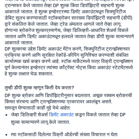
ट्रान्सफर केले जातात तेव्हा DP शुल्क किंवा डिपॉझिटरी सहभागी शुल्क
आकारले जातात. हे शुल्क इन्व्हेस्टरच्या डिमॅट अकाउंटमधून सिक्युरिटीज
डेबिट सुलभ करण्यासाठी स्टॉकब्रोकर सारख्या डिपॉझिटरी सहभागी (डीपी)
द्वारे संकलित केले जातात. जेव्हा ट्रेड अंमलात आणले जाते तेव्हा लागू
होणाऱ्या ब्रोकरेज शुल्काप्रमाणेच, जेव्हा डिलिव्हरी-आधारित शेअर्स विकले
जातात आणि डिमॅट अकाउंटमधून हलवले जातात तेव्हा डीपी शुल्क सामान्यपणे
आकारले जातात.
DP शुल्काचा उद्देश डिमॅट अकाउंट मेंटेन करणे, सिक्युरिटीज ट्रान्झॅक्शनवर
प्रक्रिया करणे आणि सुरक्षित रेकॉर्ड-कीपिंग सुनिश्चित करण्याशी संबंधित
कार्यात्मक खर्च कव्हर करणे आहे. स्टॉक मार्केटमध्ये पात्र विक्री ट्रान्झॅक्शन
पूर्ण केल्यानंतर इन्व्हेस्टर त्यांच्या काँट्रॅक्ट नोट्स किंवा अकाउंट स्टेटमेंटमध्ये
हे शुल्क लक्षात घेऊ शकतात.
तुम्ही डीपी शुल्क म्हणून किती देय करता?
DP शुल्क ब्रोकर आणि डिपॉझिटरीनुसार बदलतात. अचूक रक्कम ब्रोकरची
किंमत संरचना आणि ट्रान्झॅक्शनच्या प्रकारावर अवलंबून असते.
समजून घेण्यासाठी काही मुद्दे येथे आहेत:
जेव्हा डिलिव्हरी शेअर्स
डिमॅट अकाउंट
कडून विकले जातात तेव्हा DP
शुल्क सामान्यपणे लागू केले जातात.
त्या स्टॉकसाठी दिलेल्या विक्री ऑर्डरची संख्या विचारात न घेता