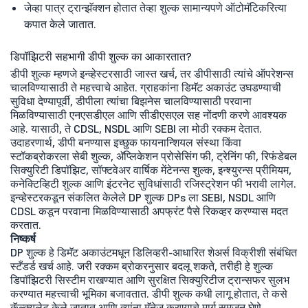
जेव्हा पात्र ट्रान्झॅक्शन होतात तेव्हा शुल्क सामान्यपणे ऑटोमॅटिकरित्या
कपात केले जातात.
डिपॉझिटरी सहभागी डीपी शुल्क का आकारतात?
डीपी शुल्क म्हणजे इन्व्हेस्टरसाठी जास्त खर्च, तर डीपीसाठी त्यांचे ऑपरेशन्स
चालविण्यासाठी ते महत्त्वाचे आहेत. ग्राहकांना डिमॅट अकाउंट उघडण्याची
सुविधा देण्यापूर्वी, डीपीला त्यांचा बिझनेस चालविण्यासाठी परवाना
मिळविण्यासाठी एनएसडीएल आणि सीडीएसएल सह नोंदणी करणे आवश्यक
आहे. यासाठी, ते CDSL, NSDL आणि SEBI ला मोठी रक्कम देतात.
उदाहरणार्थ, डीपी बनण्यास इच्छुक फायनान्शियल संस्था किंवा
स्टॉकब्रोकरला सेबी शुल्क, ॲप्लिकेशन प्रोसेसिंग फी, ट्रेनिंग फी, रिफंडेबल
सिक्युरिटी डिपॉझिट, सॉफ्टवेअर वार्षिक मेंटेनन्स शुल्क, इन्श्युरन्स प्रीमियम,
कनेक्टिव्हिटी शुल्क आणि इंटरनेट सुविधांसाठी रजिस्ट्रेशन फी भरावी लागेल.
इन्व्हेस्टरकडून संकलित केलेले DP शुल्क DPs ला SEBI, NSDL आणि
CDSL कडून परवाना मिळविण्यासाठी अपफ्रंट पैसे रिकव्हर करण्यास मदत
करतात.
निष्कर्ष
DP शुल्क हे डिमॅट अकाउंटमधून डिलिव्हरी-आधारित शेअर्स विक्रीशी संबंधित
स्टँडर्ड खर्च आहे. जरी रक्कम ब्रोकरनुसार बदलू शकते, तरीही हे शुल्क
डिपॉझिटरी सिस्टीम राखण्यात आणि सुरक्षित सिक्युरिटीज ट्रान्सफर सुलभ
करण्यात महत्त्वाची भूमिका बजावतात. डीपी शुल्क कधी लागू होतात, ते कसे
कॅल्क्युलेट केले जातात आणि त्यांना मॅनेज करण्याचे मार्ग समजून घेणे