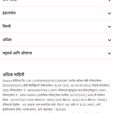
इंडायसेस
विषयी
अधिक
फ्यूचर्स आणि ऑप्शन्स
अधिक माहिती
5paisa कॅपिटल लि. CIN: L67190MH2007PLC289249 | स्टॉक ब्रोकर सेबी रजिस्ट्रेशन:
INZ000010231 | सेबी डिपॉझिटरी रजिस्ट्रेशन: IN DP CDSL: IN-DP-192-2016 | रिसर्च ॲनालिस्ट
SEBI रजिस्ट्रेशन. नं.: INH000025188 | AMFI-रजिस्टर्ड म्युच्युअल फंड डिस्ट्रीब्यूटर | AMFI
रजिस्ट्रेशन नं.: ARN-104096 | प्रारंभिक रजिस्ट्रेशन तारीख: 30/07/2015 | ARN ची वर्तमान
वैधता : 30/07/2027 | NSE सदस्य ID: 14300 | BSE मेंबर ID: 6363 | MCX मेंबर ID: 55945 |
रजिस्टर्ड ॲड्रेस - IIFL हाऊस, सन इन्फोटेक पार्क, रोड नं. 16V, प्लॉट नं. B-23, MIDC, ठाणे
इंडस्ट्रियल एरिया, वागळे इस्टेट, ठाणे, महाराष्ट्र - 400604