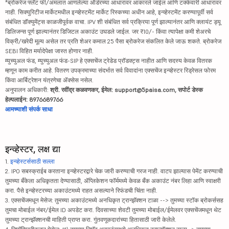
*ब्रोकरेज फ्लॅट फी/अंमलात आणलेल्या ऑर्डरच्या आधारावर आकारले जाईल आणि टक्केवारी आधारावर
नाही. सिक्युरिटीज मार्केटमधील इन्व्हेस्टमेंट मार्केट रिस्कच्या अधीन आहे, इन्व्हेस्टमेंट करण्यापूर्वी सर्व
संबंधित डॉक्युमेंट्स काळजीपूर्वक वाचा. IPV शी संबंधित सर्व प्रक्रिया पूर्ण झाल्यानंतर आणि क्लायंट ड्यू
डिलिजन्स पूर्ण झाल्यानंतर डिजिटल अकाउंट उघडले जाईल. जर ₹10/- किंवा त्यापेक्षा कमी शेअरचे
विक्री/खरेदी मूल्य असेल तर प्रति शेअर कमाल 25 पैसा ब्रोकरेज संकलित केले जाऊ शकते. ब्रोकरेज
SEBI विहित मर्यादेपेक्षा जास्त होणार नाही.
म्युच्युअल फंड, म्युच्युअल फंड-SIP हे एक्सचेंज ट्रेडेड प्रॉडक्ट्स नाहीत आणि सदस्य केवळ वितरक
म्हणून काम करीत आहे. वितरण उपक्रमाच्या संदर्भात सर्व विवादांना एक्सचेंज इन्व्हेस्टर रिड्रेसल फोरम
किंवा आर्बिट्रेशन यंत्रणेचा ॲक्सेस नसेल.
अनुपालन अधिकारी:
श्री. रवींद्र कळवणकर, ईमेल: support@5paisa.com, सपोर्ट डेस्क
हेल्पलाईन: 8976689766
आमच्याशी संपर्क साधा
इन्व्हेस्टर, लक्ष द्या
1.
इन्व्हेस्टर्ससाठी सल्ला
2. IPO सबस्क्राईब करताना इन्व्हेस्टरद्वारे चेक जारी करण्याची गरज नाही. वाटप झाल्यास पेमेंट करण्याची
तुमच्या बँकेला अधिकृतता देण्यासाठी, ॲप्लिकेशन फॉर्ममध्ये केवळ बँक अकाउंट नंबर लिहा आणि स्वाक्षरी
करा. पैसे इन्व्हेस्टरच्या अकाउंटमध्ये राहत असल्याने रिफंडची चिंता नाही.
3. एक्सचेंजमधून मेसेज: तुमच्या अकाउंटमध्ये अनधिकृत ट्रान्झॅक्शन टाळा --> तुमच्या स्टॉक ब्रोकर्ससह
तुमचा मोबाईल नंबर/ईमेल ID अपडेट करा. दिवसाच्या शेवटी तुमच्या मोबाईल/ईमेलवर एक्सचेंजमधून थेट
तुमच्या ट्रान्झॅक्शनची माहिती प्राप्त करा. गुंतवणूकदारांच्या हितासाठी जारी केलेले.