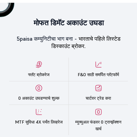
मोफत डिमॅट अकाउंट उघडा
5paisa कम्युनिटीचा भाग बना -
भारताचे पहिले लिस्टेड
डिस्काउंट ब्रोकर.
फ्लॅट ब्रोकरेज
F&O साठी समर्पित प्लॅटफॉर्म
0 अकाउंट उघडण्याचे शुल्क
चार्टवर ट्रेड करा
MTF सुविधा 4X पर्यंत लिव्हरेज
म्युच्युअल फंडवर 0 ट्रान्झॅक्शन
खर्च