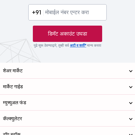
+91
डिमॅट अकाउंट उघडा
पुढे सुरू ठेवण्याद्वारे, तुम्ही सर्व
अटी व शर्ती*
मान्य करता
शेअर मार्केट
मार्केट गाईड
म्युच्युअल फंड
कॅल्क्युलेटर
टॉप स्टॉक