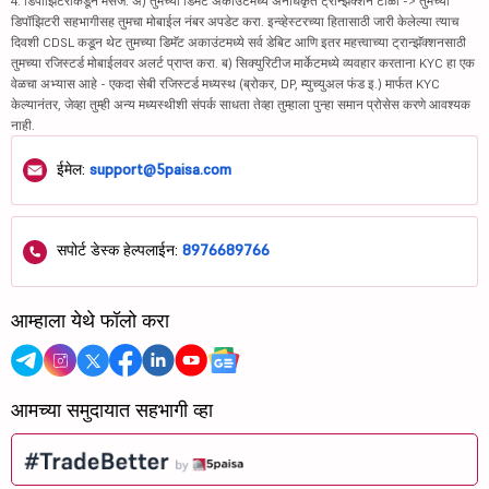
4. डिपॉझिटरीकडून मेसेज: अ) तुमच्या डिमॅट अकाउंटमध्ये अनधिकृत ट्रान्झॅक्शन टाळा -> तुमच्या
डिपॉझिटरी सहभागीसह तुमचा मोबाईल नंबर अपडेट करा. इन्व्हेस्टरच्या हितासाठी जारी केलेल्या त्याच
दिवशी CDSL कडून थेट तुमच्या डिमॅट अकाउंटमध्ये सर्व डेबिट आणि इतर महत्त्वाच्या ट्रान्झॅक्शनसाठी
तुमच्या रजिस्टर्ड मोबाईलवर अलर्ट प्राप्त करा. ब) सिक्युरिटीज मार्केटमध्ये व्यवहार करताना KYC हा एक
वेळचा अभ्यास आहे - एकदा सेबी रजिस्टर्ड मध्यस्थ (ब्रोकर, DP, म्युच्युअल फंड इ.) मार्फत KYC
केल्यानंतर, जेव्हा तुम्ही अन्य मध्यस्थीशी संपर्क साधता तेव्हा तुम्हाला पुन्हा समान प्रोसेस करणे आवश्यक
नाही.
ईमेल:
support@5paisa.com
सपोर्ट डेस्क हेल्पलाईन:
8976689766
आम्हाला येथे फॉलो करा
आमच्या समुदायात सहभागी व्हा