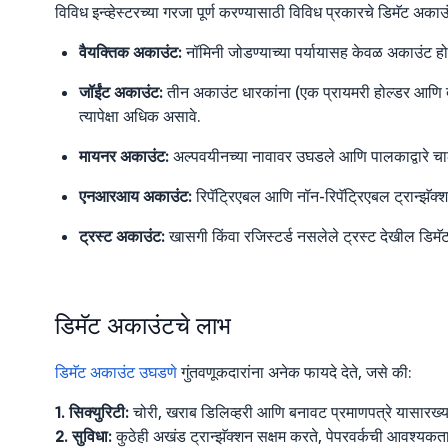
विविध इन्व्हेस्टरच्या गरजा पूर्ण करण्यासाठी विविध प्रकारचे डिमॅट अक
वैयक्तिक अकाउंट:
नॉमिनी जोडण्याच्या पर्यायासह केवळ अकाउंट होल्
जॉईंट अकाउंट:
तीन अकाउंट धारकांना (एक प्रायमरी होल्डर आणि दोन
त्यापेक्षा अधिक असावे.
मायनर अकाउंट:
अल्पवयीनच्या नावावर उघडले आणि पालकाद्वारे चा
एनआरआय अकाउंट:
रिपॅट्रिएबल आणि नॉन-रिपॅट्रिएबल ट्रान्झॅक
ट्रस्ट अकाउंट:
खासगी किंवा रजिस्टर्ड नसलेले ट्रस्ट देखील डि
डिमॅट अकाउंटचे लाभ
डिमॅट अकाउंट उघडणे
गुंतवणूकदारांना अनेक फायदे देते, जसे की:
1. सिक्युरिटी:
चोरी, खराब डिलिव्हरी आणि बनावट प्रमाणपत्रे यासारख्
2. सुविधा:
कुठेही अखंड ट्रान्झॅक्शन सक्षम करते, पेपरवर्कची आवश्यकत