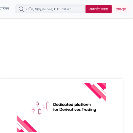
पार्टनर
अकाउंट उघडा
लॉग-इन