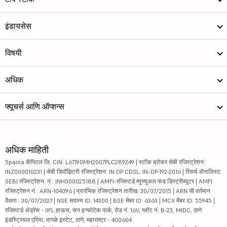
इंडायसेस
विषयी
अधिक
फ्यूचर्स आणि ऑप्शन्स
अधिक माहिती
5paisa कॅपिटल लि. CIN: L67190MH2007PLC289249 | स्टॉक ब्रोकर सेबी रजिस्ट्रेशन:
INZ000010231 | सेबी डिपॉझिटरी रजिस्ट्रेशन: IN DP CDSL: IN-DP-192-2016 | रिसर्च ॲनालिस्ट
SEBI रजिस्ट्रेशन. नं.: INH000025188 | AMFI-रजिस्टर्ड म्युच्युअल फंड डिस्ट्रीब्यूटर | AMFI
रजिस्ट्रेशन नं.: ARN-104096 | प्रारंभिक रजिस्ट्रेशन तारीख: 30/07/2015 | ARN ची वर्तमान
वैधता : 30/07/2027 | NSE सदस्य ID: 14300 | BSE मेंबर ID: 6363 | MCX मेंबर ID: 55945 |
रजिस्टर्ड ॲड्रेस - IIFL हाऊस, सन इन्फोटेक पार्क, रोड नं. 16V, प्लॉट नं. B-23, MIDC, ठाणे
इंडस्ट्रियल एरिया, वागळे इस्टेट, ठाणे, महाराष्ट्र - 400604