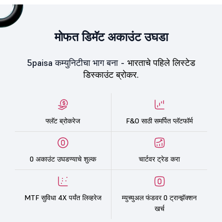
मोफत डिमॅट अकाउंट उघडा
5paisa कम्युनिटीचा भाग बना -
भारताचे पहिले लिस्टेड
डिस्काउंट ब्रोकर.
फ्लॅट ब्रोकरेज
F&O साठी समर्पित प्लॅटफॉर्म
0 अकाउंट उघडण्याचे शुल्क
चार्टवर ट्रेड करा
MTF सुविधा 4X पर्यंत लिव्हरेज
म्युच्युअल फंडवर 0 ट्रान्झॅक्शन
खर्च