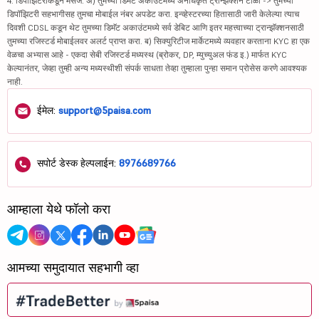
4. डिपॉझिटरीकडून मेसेज: अ) तुमच्या डिमॅट अकाउंटमध्ये अनधिकृत ट्रान्झॅक्शन टाळा -> तुमच्या
डिपॉझिटरी सहभागीसह तुमचा मोबाईल नंबर अपडेट करा. इन्व्हेस्टरच्या हितासाठी जारी केलेल्या त्याच
दिवशी CDSL कडून थेट तुमच्या डिमॅट अकाउंटमध्ये सर्व डेबिट आणि इतर महत्त्वाच्या ट्रान्झॅक्शनसाठी
तुमच्या रजिस्टर्ड मोबाईलवर अलर्ट प्राप्त करा. ब) सिक्युरिटीज मार्केटमध्ये व्यवहार करताना KYC हा एक
वेळचा अभ्यास आहे - एकदा सेबी रजिस्टर्ड मध्यस्थ (ब्रोकर, DP, म्युच्युअल फंड इ.) मार्फत KYC
केल्यानंतर, जेव्हा तुम्ही अन्य मध्यस्थीशी संपर्क साधता तेव्हा तुम्हाला पुन्हा समान प्रोसेस करणे आवश्यक
नाही.
ईमेल:
support@5paisa.com
सपोर्ट डेस्क हेल्पलाईन:
8976689766
आम्हाला येथे फॉलो करा
आमच्या समुदायात सहभागी व्हा