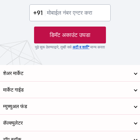
+91
डिमॅट अकाउंट उघडा
पुढे सुरू ठेवण्याद्वारे, तुम्ही सर्व
अटी व शर्ती*
मान्य करता
शेअर मार्केट
मार्केट गाईड
म्युच्युअल फंड
कॅल्क्युलेटर
टॉप स्टॉक