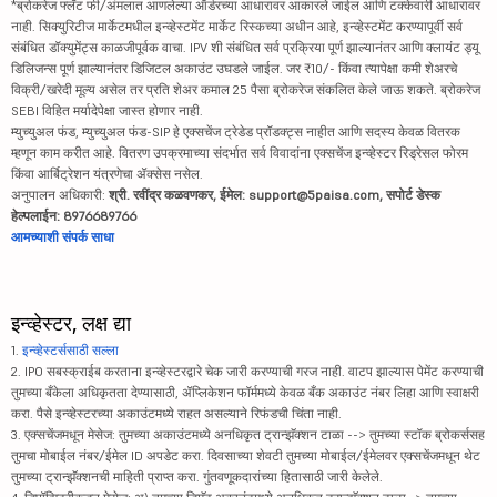
*ब्रोकरेज फ्लॅट फी/अंमलात आणलेल्या ऑर्डरच्या आधारावर आकारले जाईल आणि टक्केवारी आधारावर
नाही. सिक्युरिटीज मार्केटमधील इन्व्हेस्टमेंट मार्केट रिस्कच्या अधीन आहे, इन्व्हेस्टमेंट करण्यापूर्वी सर्व
संबंधित डॉक्युमेंट्स काळजीपूर्वक वाचा. IPV शी संबंधित सर्व प्रक्रिया पूर्ण झाल्यानंतर आणि क्लायंट ड्यू
डिलिजन्स पूर्ण झाल्यानंतर डिजिटल अकाउंट उघडले जाईल. जर ₹10/- किंवा त्यापेक्षा कमी शेअरचे
विक्री/खरेदी मूल्य असेल तर प्रति शेअर कमाल 25 पैसा ब्रोकरेज संकलित केले जाऊ शकते. ब्रोकरेज
SEBI विहित मर्यादेपेक्षा जास्त होणार नाही.
म्युच्युअल फंड, म्युच्युअल फंड-SIP हे एक्सचेंज ट्रेडेड प्रॉडक्ट्स नाहीत आणि सदस्य केवळ वितरक
म्हणून काम करीत आहे. वितरण उपक्रमाच्या संदर्भात सर्व विवादांना एक्सचेंज इन्व्हेस्टर रिड्रेसल फोरम
किंवा आर्बिट्रेशन यंत्रणेचा ॲक्सेस नसेल.
अनुपालन अधिकारी:
श्री. रवींद्र कळवणकर, ईमेल: support@5paisa.com, सपोर्ट डेस्क
हेल्पलाईन: 8976689766
आमच्याशी संपर्क साधा
इन्व्हेस्टर, लक्ष द्या
1.
इन्व्हेस्टर्ससाठी सल्ला
2. IPO सबस्क्राईब करताना इन्व्हेस्टरद्वारे चेक जारी करण्याची गरज नाही. वाटप झाल्यास पेमेंट करण्याची
तुमच्या बँकेला अधिकृतता देण्यासाठी, ॲप्लिकेशन फॉर्ममध्ये केवळ बँक अकाउंट नंबर लिहा आणि स्वाक्षरी
करा. पैसे इन्व्हेस्टरच्या अकाउंटमध्ये राहत असल्याने रिफंडची चिंता नाही.
3. एक्सचेंजमधून मेसेज: तुमच्या अकाउंटमध्ये अनधिकृत ट्रान्झॅक्शन टाळा --> तुमच्या स्टॉक ब्रोकर्ससह
तुमचा मोबाईल नंबर/ईमेल ID अपडेट करा. दिवसाच्या शेवटी तुमच्या मोबाईल/ईमेलवर एक्सचेंजमधून थेट
तुमच्या ट्रान्झॅक्शनची माहिती प्राप्त करा. गुंतवणूकदारांच्या हितासाठी जारी केलेले.