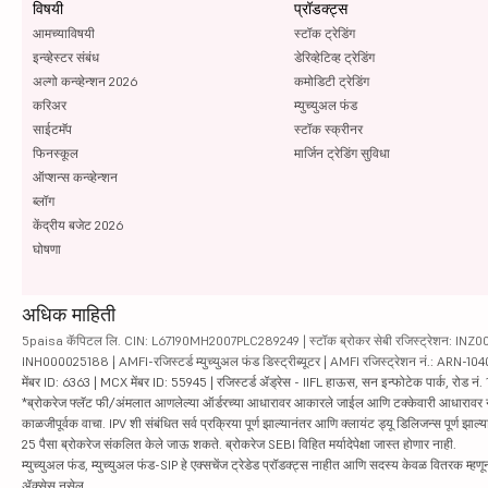
विषयी
प्रॉडक्ट्स
आमच्याविषयी
स्टॉक ट्रेडिंग
इन्व्हेस्टर संबंध
डेरिव्हेटिव्ह ट्रेडिंग
अल्गो कन्व्हेन्शन 2026
कमोडिटी ट्रेडिंग
करिअर
म्युच्युअल फंड
साईटमॅप
स्टॉक स्क्रीनर
फिनस्कूल
मार्जिन ट्रेडिंग सुविधा
ऑप्शन्स कन्व्हेन्शन
ब्लॉग
केंद्रीय बजेट 2026
घोषणा
अधिक माहिती
5paisa कॅपिटल लि. CIN: L67190MH2007PLC289249 | स्टॉक ब्रोकर सेबी रजिस्ट्रेशन: INZ000010
INH000025188 | AMFI-रजिस्टर्ड म्युच्युअल फंड डिस्ट्रीब्यूटर | AMFI रजिस्ट्रेशन नं.: ARN-1
मेंबर ID: 6363 | MCX मेंबर ID: 55945 | रजिस्टर्ड ॲड्रेस - IIFL हाऊस, सन इन्फोटेक पार्क, रोड नं. 1
*ब्रोकरेज फ्लॅट फी/अंमलात आणलेल्या ऑर्डरच्या आधारावर आकारले जाईल आणि टक्केवारी आधारावर नाही. सिक्यु
काळजीपूर्वक वाचा. IPV शी संबंधित सर्व प्रक्रिया पूर्ण झाल्यानंतर आणि क्लायंट ड्यू डिलिजन्स पूर्ण
25 पैसा ब्रोकरेज संकलित केले जाऊ शकते. ब्रोकरेज SEBI विहित मर्यादेपेक्षा जास्त होणार नाही.
म्युच्युअल फंड, म्युच्युअल फंड-SIP हे एक्सचेंज ट्रेडेड प्रॉडक्ट्स नाहीत आणि सदस्य केवळ वितरक म्हणून 
ॲक्सेस नसेल.