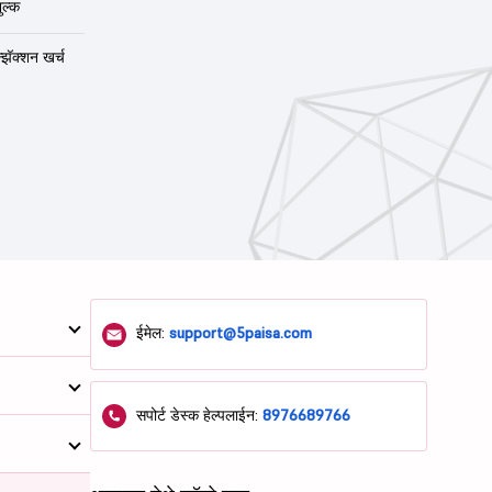
ुल्क
न्झॅक्शन खर्च
ईमेल:
support@5paisa.com
सपोर्ट डेस्क हेल्पलाईन:
8976689766