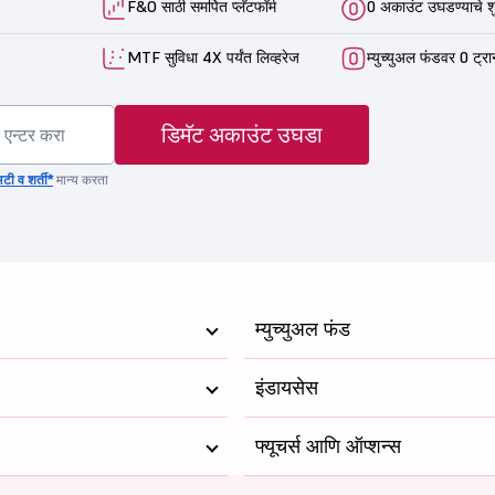
F&O साठी समर्पित प्लॅटफॉर्म
0 अकाउंट उघडण्याचे श
MTF सुविधा 4X पर्यंत लिव्हरेज
म्युच्युअल फंडवर 0 ट्रा
डिमॅट अकाउंट उघडा
टी व शर्ती*
मान्य करता
म्युच्युअल फंड
इंडायसेस
फ्यूचर्स आणि ऑप्शन्स