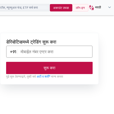
मराठी
अकाउंट उघडा
लॉग-इन
डेरिव्हेटिव्हमध्ये ट्रेडिंग सुरू करा
+91
सुरू करा
पुढे सुरू ठेवण्याद्वारे, तुम्ही सर्व
अटी व शर्ती*
मान्य करता