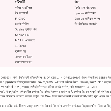
प्लॅटफॉर्म
सेवा
स्केलपर टर्मिनल
डिमॅट अकाउंट उघडा
वेब प्लॅटफॉर्म
5paisa पार्टनर बना
FnO360
5paisa अधिकृत व्यक्ती
अल्गो ट्रेडिंग
गैर-वैयक्तिक अकाउंट
5paisa ट्रेडिंग ॲप
5paisa EXE
MCP AI असिस्टंट
अल्गोस्पेस
ट्रेडिंग व्ह्यू
डेव्हलपर एपीआय
क्वांट टॉवर EXE
231 | सेबी डिपॉझिटरी रजिस्ट्रेशन: IN DP CDSL: IN-DP-192-2016 | रिसर्च ॲनालिस्ट SEBI रजिस्ट्
04096 | प्रारंभिक रजिस्ट्रेशन तारीख: 30/07/2015 | ARN ची वर्तमान वैधता : 30/07/2027 | NSE सदस्
6V, प्लॉट नं. B-23, MIDC, ठाणे इंडस्ट्रियल एरिया, वागळे इस्टेट, ठाणे, महाराष्ट्र - 400604
रिटीज मार्केटमधील इन्व्हेस्टमेंट मार्केट रिस्कच्या अधीन आहे, इन्व्हेस्टमेंट करण्यापूर्वी सर्व संबंधित डॉक
 झाल्यानंतर डिजिटल अकाउंट उघडले जाईल. जर ₹10/- किंवा त्यापेक्षा कमी शेअरचे विक्री/खरेदी मूल्य असेल तर
काम करीत आहे. वितरण उपक्रमाच्या संदर्भात सर्व विवादांना एक्सचेंज इन्व्हेस्टर रिड्रेसल फोरम किंवा आर्बिट्