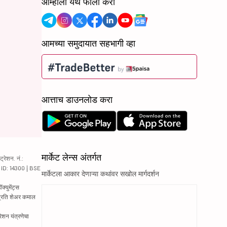
आम्हाला येथे फॉलो करा
आमच्या समुदायात सहभागी व्हा
आत्ताच डाउनलोड करा
मार्केट लेन्स अंतर्गत
रेशन. नं.:
य ID: 14300 | BSE
मार्केटला आकार देणाऱ्या कथांवर सखोल मार्गदर्शन
्युमेंट्स
 प्रति शेअर कमाल
रेशन यंत्रणेचा