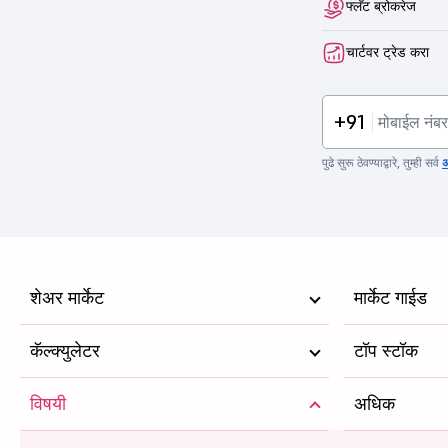
फ्लॅट ब्रोकरेज
चार्टवर ट्रेड करा
+91
पुढे सुरू ठेवण्याद्वारे, तुम्ही सर्व
अ
शेअर मार्केट
मार्केट गाईड
कॅल्क्युलेटर
टॉप स्टॉक
विषयी
अधिक