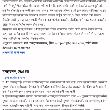
*ब्रोकरेज फ्लॅट फी/अंमलात आणलेल्या ऑर्डरच्या आधारावर आकारले जाईल आणि टक्केवारी आधारावर
नाही. सिक्युरिटीज मार्केटमधील इन्व्हेस्टमेंट मार्केट रिस्कच्या अधीन आहे, इन्व्हेस्टमेंट करण्यापूर्वी सर्व
संबंधित डॉक्युमेंट्स काळजीपूर्वक वाचा. IPV शी संबंधित सर्व प्रक्रिया पूर्ण झाल्यानंतर आणि क्लायंट ड्यू
डिलिजन्स पूर्ण झाल्यानंतर डिजिटल अकाउंट उघडले जाईल. जर ₹10/- किंवा त्यापेक्षा कमी शेअरचे
विक्री/खरेदी मूल्य असेल तर प्रति शेअर कमाल 25 पैसा ब्रोकरेज संकलित केले जाऊ शकते. ब्रोकरेज
SEBI विहित मर्यादेपेक्षा जास्त होणार नाही.
म्युच्युअल फंड, म्युच्युअल फंड-SIP हे एक्सचेंज ट्रेडेड प्रॉडक्ट्स नाहीत आणि सदस्य केवळ वितरक
म्हणून काम करीत आहे. वितरण उपक्रमाच्या संदर्भात सर्व विवादांना एक्सचेंज इन्व्हेस्टर रिड्रेसल फोरम
किंवा आर्बिट्रेशन यंत्रणेचा ॲक्सेस नसेल.
अनुपालन अधिकारी:
श्री. रवींद्र कळवणकर, ईमेल: support@5paisa.com, सपोर्ट डेस्क
हेल्पलाईन: 8976689766
आमच्याशी संपर्क साधा
इन्व्हेस्टर, लक्ष द्या
1.
इन्व्हेस्टर्ससाठी सल्ला
2. IPO सबस्क्राईब करताना इन्व्हेस्टरद्वारे चेक जारी करण्याची गरज नाही. वाटप झाल्यास पेमेंट करण्याची
तुमच्या बँकेला अधिकृतता देण्यासाठी, ॲप्लिकेशन फॉर्ममध्ये केवळ बँक अकाउंट नंबर लिहा आणि स्वाक्षरी
करा. पैसे इन्व्हेस्टरच्या अकाउंटमध्ये राहत असल्याने रिफंडची चिंता नाही.
3. एक्सचेंजमधून मेसेज: तुमच्या अकाउंटमध्ये अनधिकृत ट्रान्झॅक्शन टाळा --> तुमच्या स्टॉक ब्रोकर्ससह
तुमचा मोबाईल नंबर/ईमेल ID अपडेट करा. दिवसाच्या शेवटी तुमच्या मोबाईल/ईमेलवर एक्सचेंजमधून थेट
तुमच्या ट्रान्झॅक्शनची माहिती प्राप्त करा. गुंतवणूकदारांच्या हितासाठी जारी केलेले.