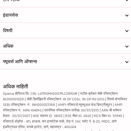
इंडायसेस
विषयी
अधिक
फ्यूचर्स आणि ऑप्शन्स
अधिक माहिती
5paisa कॅपिटल लि. CIN: L67190MH2007PLC289249 | स्टॉक ब्रोकर सेबी रजिस्ट्रेशन:
INZ000010231 | सेबी डिपॉझिटरी रजिस्ट्रेशन: IN DP CDSL: IN-DP-192-2016 | रिसर्च ॲनालिस्ट
SEBI रजिस्ट्रेशन. नं.: INH000025188 | AMFI-रजिस्टर्ड म्युच्युअल फंड डिस्ट्रीब्यूटर | AMFI
रजिस्ट्रेशन नं.: ARN-104096 | प्रारंभिक रजिस्ट्रेशन तारीख: 30/07/2015 | ARN ची वर्तमान
वैधता : 30/07/2027 | NSE सदस्य ID: 14300 | BSE मेंबर ID: 6363 | MCX मेंबर ID: 55945 |
रजिस्टर्ड ॲड्रेस - IIFL हाऊस, सन इन्फोटेक पार्क, रोड नं. 16V, प्लॉट नं. B-23, MIDC, ठाणे
इंडस्ट्रियल एरिया, वागळे इस्टेट, ठाणे, महाराष्ट्र - 400604