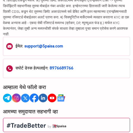
4. डिपॉझिटरीकडून मेसेज: अ) तुमच्या डिमॅट अकाउंटमध्ये अनधिकृत ट्रान्झॅक्शन टाळा -> तुमच्या
डिपॉझिटरी सहभागीसह तुमचा मोबाईल नंबर अपडेट करा. इन्व्हेस्टरच्या हितासाठी जारी केलेल्या त्याच
दिवशी CDSL कडून थेट तुमच्या डिमॅट अकाउंटमध्ये सर्व डेबिट आणि इतर महत्त्वाच्या ट्रान्झॅक्शनसाठी
तुमच्या रजिस्टर्ड मोबाईलवर अलर्ट प्राप्त करा. ब) सिक्युरिटीज मार्केटमध्ये व्यवहार करताना KYC हा एक
वेळचा अभ्यास आहे - एकदा सेबी रजिस्टर्ड मध्यस्थ (ब्रोकर, DP, म्युच्युअल फंड इ.) मार्फत KYC
केल्यानंतर, जेव्हा तुम्ही अन्य मध्यस्थीशी संपर्क साधता तेव्हा तुम्हाला पुन्हा समान प्रोसेस करणे आवश्यक
नाही.
ईमेल:
support@5paisa.com
सपोर्ट डेस्क हेल्पलाईन:
8976689766
आम्हाला येथे फॉलो करा
आमच्या समुदायात सहभागी व्हा