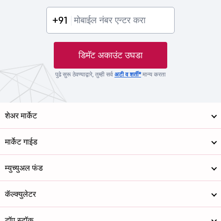
+91
डिमॅट अकाउंट उघडा
पुढे सुरू ठेवण्याद्वारे, तुम्ही सर्व
अटी व शर्ती*
मान्य करता
शेअर मार्केट
मार्केट गाईड
म्युच्युअल फंड
कॅल्क्युलेटर
टॉप स्टॉक