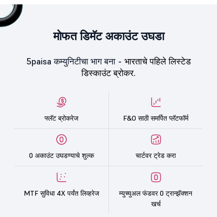
मोफत डिमॅट अकाउंट उघडा
5paisa कम्युनिटीचा भाग बना -
भारताचे पहिले लिस्टेड
डिस्काउंट ब्रोकर.
फ्लॅट ब्रोकरेज
F&O साठी समर्पित प्लॅटफॉर्म
0 अकाउंट उघडण्याचे शुल्क
चार्टवर ट्रेड करा
MTF सुविधा 4X पर्यंत लिव्हरेज
म्युच्युअल फंडवर 0 ट्रान्झॅक्शन
खर्च