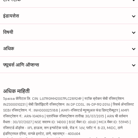
इंडायसेस
विषयी
अधिक
फ्यूचर्स आणि ऑप्शन्स
अधिक माहिती
5paisa कॅपिटल लि. CIN: L67190MH2007PLC289249 | स्टॉक ब्रोकर सेबी रजिस्ट्रेशन:
INZ000010231 | सेबी डिपॉझिटरी रजिस्ट्रेशन: IN DP CDSL: IN-DP-192-2016 | रिसर्च ॲनालिस्ट
SEBI रजिस्ट्रेशन. नं.: INH000025188 | AMFI-रजिस्टर्ड म्युच्युअल फंड डिस्ट्रीब्यूटर | AMFI
रजिस्ट्रेशन नं.: ARN-104096 | प्रारंभिक रजिस्ट्रेशन तारीख: 30/07/2015 | ARN ची वर्तमान
वैधता : 30/07/2027 | NSE सदस्य ID: 14300 | BSE मेंबर ID: 6363 | MCX मेंबर ID: 55945 |
रजिस्टर्ड ॲड्रेस - IIFL हाऊस, सन इन्फोटेक पार्क, रोड नं. 16V, प्लॉट नं. B-23, MIDC, ठाणे
इंडस्ट्रियल एरिया, वागळे इस्टेट, ठाणे, महाराष्ट्र - 400604