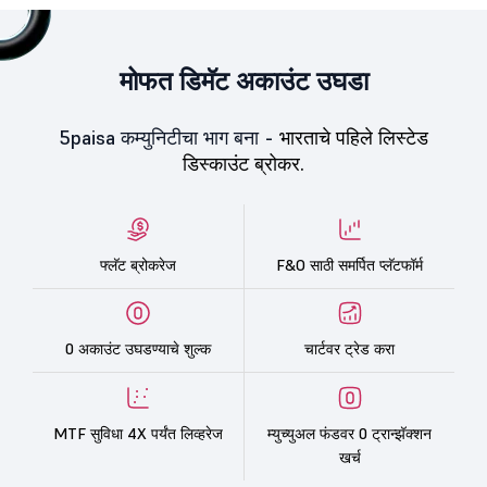
मोफत डिमॅट अकाउंट उघडा
5paisa कम्युनिटीचा भाग बना -
भारताचे पहिले लिस्टेड
डिस्काउंट ब्रोकर.
फ्लॅट ब्रोकरेज
F&O साठी समर्पित प्लॅटफॉर्म
0 अकाउंट उघडण्याचे शुल्क
चार्टवर ट्रेड करा
MTF सुविधा 4X पर्यंत लिव्हरेज
म्युच्युअल फंडवर 0 ट्रान्झॅक्शन
खर्च