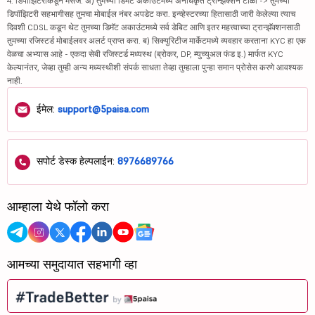
4. डिपॉझिटरीकडून मेसेज: अ) तुमच्या डिमॅट अकाउंटमध्ये अनधिकृत ट्रान्झॅक्शन टाळा -> तुमच्या
डिपॉझिटरी सहभागीसह तुमचा मोबाईल नंबर अपडेट करा. इन्व्हेस्टरच्या हितासाठी जारी केलेल्या त्याच
दिवशी CDSL कडून थेट तुमच्या डिमॅट अकाउंटमध्ये सर्व डेबिट आणि इतर महत्त्वाच्या ट्रान्झॅक्शनसाठी
तुमच्या रजिस्टर्ड मोबाईलवर अलर्ट प्राप्त करा. ब) सिक्युरिटीज मार्केटमध्ये व्यवहार करताना KYC हा एक
वेळचा अभ्यास आहे - एकदा सेबी रजिस्टर्ड मध्यस्थ (ब्रोकर, DP, म्युच्युअल फंड इ.) मार्फत KYC
केल्यानंतर, जेव्हा तुम्ही अन्य मध्यस्थीशी संपर्क साधता तेव्हा तुम्हाला पुन्हा समान प्रोसेस करणे आवश्यक
नाही.
ईमेल:
support@5paisa.com
सपोर्ट डेस्क हेल्पलाईन:
8976689766
आम्हाला येथे फॉलो करा
आमच्या समुदायात सहभागी व्हा