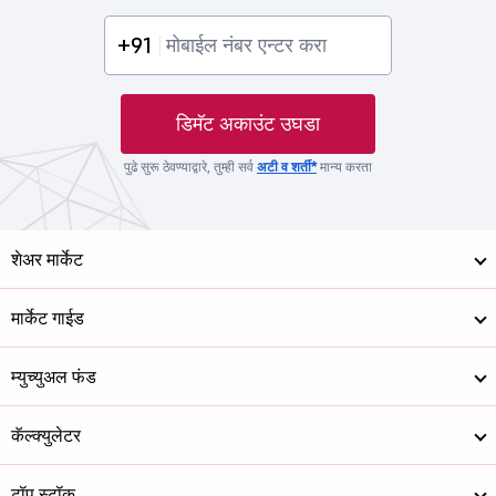
+91
डिमॅट अकाउंट उघडा
पुढे सुरू ठेवण्याद्वारे, तुम्ही सर्व
अटी व शर्ती*
मान्य करता
शेअर मार्केट
मार्केट गाईड
म्युच्युअल फंड
कॅल्क्युलेटर
टॉप स्टॉक