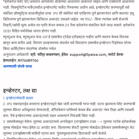
*ब्रोकरेज फ्लॅट फी/अंमलात आणलेल्या ऑर्डरच्या आधारावर आकारले जाईल आणि टक्केवारी आधारावर
नाही. सिक्युरिटीज मार्केटमधील इन्व्हेस्टमेंट मार्केट रिस्कच्या अधीन आहे, इन्व्हेस्टमेंट करण्यापूर्वी सर्व
संबंधित डॉक्युमेंट्स काळजीपूर्वक वाचा. IPV शी संबंधित सर्व प्रक्रिया पूर्ण झाल्यानंतर आणि क्लायंट ड्यू
डिलिजन्स पूर्ण झाल्यानंतर डिजिटल अकाउंट उघडले जाईल. जर ₹10/- किंवा त्यापेक्षा कमी शेअरचे
विक्री/खरेदी मूल्य असेल तर प्रति शेअर कमाल 25 पैसा ब्रोकरेज संकलित केले जाऊ शकते. ब्रोकरेज
SEBI विहित मर्यादेपेक्षा जास्त होणार नाही.
म्युच्युअल फंड, म्युच्युअल फंड-SIP हे एक्सचेंज ट्रेडेड प्रॉडक्ट्स नाहीत आणि सदस्य केवळ वितरक
म्हणून काम करीत आहे. वितरण उपक्रमाच्या संदर्भात सर्व विवादांना एक्सचेंज इन्व्हेस्टर रिड्रेसल फोरम
किंवा आर्बिट्रेशन यंत्रणेचा ॲक्सेस नसेल.
अनुपालन अधिकारी:
श्री. रवींद्र कळवणकर, ईमेल: support@5paisa.com, सपोर्ट डेस्क
हेल्पलाईन: 8976689766
आमच्याशी संपर्क साधा
इन्व्हेस्टर, लक्ष द्या
1.
इन्व्हेस्टर्ससाठी सल्ला
2. IPO सबस्क्राईब करताना इन्व्हेस्टरद्वारे चेक जारी करण्याची गरज नाही. वाटप झाल्यास पेमेंट करण्याची
तुमच्या बँकेला अधिकृतता देण्यासाठी, ॲप्लिकेशन फॉर्ममध्ये केवळ बँक अकाउंट नंबर लिहा आणि स्वाक्षरी
करा. पैसे इन्व्हेस्टरच्या अकाउंटमध्ये राहत असल्याने रिफंडची चिंता नाही.
3. एक्सचेंजमधून मेसेज: तुमच्या अकाउंटमध्ये अनधिकृत ट्रान्झॅक्शन टाळा --> तुमच्या स्टॉक ब्रोकर्ससह
तुमचा मोबाईल नंबर/ईमेल ID अपडेट करा. दिवसाच्या शेवटी तुमच्या मोबाईल/ईमेलवर एक्सचेंजमधून थेट
तुमच्या ट्रान्झॅक्शनची माहिती प्राप्त करा. गुंतवणूकदारांच्या हितासाठी जारी केलेले.