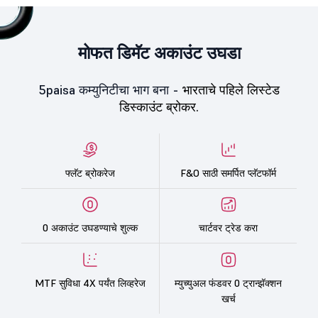
मोफत डिमॅट अकाउंट उघडा
5paisa कम्युनिटीचा भाग बना -
भारताचे पहिले लिस्टेड
डिस्काउंट ब्रोकर.
फ्लॅट ब्रोकरेज
F&O साठी समर्पित प्लॅटफॉर्म
0 अकाउंट उघडण्याचे शुल्क
चार्टवर ट्रेड करा
MTF सुविधा 4X पर्यंत लिव्हरेज
म्युच्युअल फंडवर 0 ट्रान्झॅक्शन
खर्च