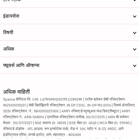
इंडायसेस
विषयी
अधिक
फ्यूचर्स आणि ऑप्शन्स
अधिक माहिती
5paisa कॅपिटल लि. CIN: L67190MH2007PLC289249 | स्टॉक ब्रोकर सेबी रजिस्ट्रेशन:
INZ000010231 | सेबी डिपॉझिटरी रजिस्ट्रेशन: IN DP CDSL: IN-DP-192-2016 | रिसर्च ॲनालिस्ट
SEBI रजिस्ट्रेशन. नं.: INH000025188 | AMFI-रजिस्टर्ड म्युच्युअल फंड डिस्ट्रीब्यूटर | AMFI
रजिस्ट्रेशन नं.: ARN-104096 | प्रारंभिक रजिस्ट्रेशन तारीख: 30/07/2015 | ARN ची वर्तमान
वैधता : 30/07/2027 | NSE सदस्य ID: 14300 | BSE मेंबर ID: 6363 | MCX मेंबर ID: 55945 |
रजिस्टर्ड ॲड्रेस - IIFL हाऊस, सन इन्फोटेक पार्क, रोड नं. 16V, प्लॉट नं. B-23, MIDC, ठाणे
इंडस्ट्रियल एरिया, वागळे इस्टेट, ठाणे, महाराष्ट्र - 400604