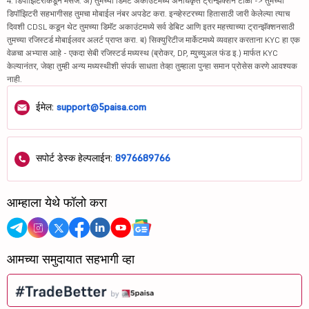
4. डिपॉझिटरीकडून मेसेज: अ) तुमच्या डिमॅट अकाउंटमध्ये अनधिकृत ट्रान्झॅक्शन टाळा -> तुमच्या
डिपॉझिटरी सहभागीसह तुमचा मोबाईल नंबर अपडेट करा. इन्व्हेस्टरच्या हितासाठी जारी केलेल्या त्याच
दिवशी CDSL कडून थेट तुमच्या डिमॅट अकाउंटमध्ये सर्व डेबिट आणि इतर महत्त्वाच्या ट्रान्झॅक्शनसाठी
तुमच्या रजिस्टर्ड मोबाईलवर अलर्ट प्राप्त करा. ब) सिक्युरिटीज मार्केटमध्ये व्यवहार करताना KYC हा एक
वेळचा अभ्यास आहे - एकदा सेबी रजिस्टर्ड मध्यस्थ (ब्रोकर, DP, म्युच्युअल फंड इ.) मार्फत KYC
केल्यानंतर, जेव्हा तुम्ही अन्य मध्यस्थीशी संपर्क साधता तेव्हा तुम्हाला पुन्हा समान प्रोसेस करणे आवश्यक
नाही.
ईमेल:
support@5paisa.com
सपोर्ट डेस्क हेल्पलाईन:
8976689766
आम्हाला येथे फॉलो करा
आमच्या समुदायात सहभागी व्हा