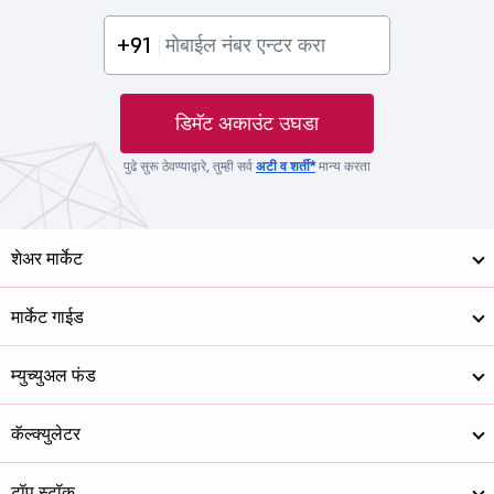
+91
डिमॅट अकाउंट उघडा
पुढे सुरू ठेवण्याद्वारे, तुम्ही सर्व
अटी व शर्ती*
मान्य करता
शेअर मार्केट
मार्केट गाईड
म्युच्युअल फंड
कॅल्क्युलेटर
टॉप स्टॉक