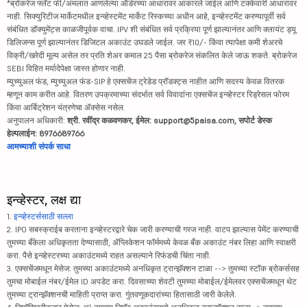
*ब्रोकरेज फ्लॅट फी/अंमलात आणलेल्या ऑर्डरच्या आधारावर आकारले जाईल आणि टक्केवारी आधारावर
नाही. सिक्युरिटीज मार्केटमधील इन्व्हेस्टमेंट मार्केट रिस्कच्या अधीन आहे, इन्व्हेस्टमेंट करण्यापूर्वी सर्व
संबंधित डॉक्युमेंट्स काळजीपूर्वक वाचा. IPV शी संबंधित सर्व प्रक्रिया पूर्ण झाल्यानंतर आणि क्लायंट ड्यू
डिलिजन्स पूर्ण झाल्यानंतर डिजिटल अकाउंट उघडले जाईल. जर ₹10/- किंवा त्यापेक्षा कमी शेअरचे
विक्री/खरेदी मूल्य असेल तर प्रति शेअर कमाल 25 पैसा ब्रोकरेज संकलित केले जाऊ शकते. ब्रोकरेज
SEBI विहित मर्यादेपेक्षा जास्त होणार नाही.
म्युच्युअल फंड, म्युच्युअल फंड-SIP हे एक्सचेंज ट्रेडेड प्रॉडक्ट्स नाहीत आणि सदस्य केवळ वितरक
म्हणून काम करीत आहे. वितरण उपक्रमाच्या संदर्भात सर्व विवादांना एक्सचेंज इन्व्हेस्टर रिड्रेसल फोरम
किंवा आर्बिट्रेशन यंत्रणेचा ॲक्सेस नसेल.
अनुपालन अधिकारी:
श्री. रवींद्र कळवणकर, ईमेल: support@5paisa.com, सपोर्ट डेस्क
हेल्पलाईन: 8976689766
आमच्याशी संपर्क साधा
इन्व्हेस्टर, लक्ष द्या
1.
इन्व्हेस्टर्ससाठी सल्ला
2. IPO सबस्क्राईब करताना इन्व्हेस्टरद्वारे चेक जारी करण्याची गरज नाही. वाटप झाल्यास पेमेंट करण्याची
तुमच्या बँकेला अधिकृतता देण्यासाठी, ॲप्लिकेशन फॉर्ममध्ये केवळ बँक अकाउंट नंबर लिहा आणि स्वाक्षरी
करा. पैसे इन्व्हेस्टरच्या अकाउंटमध्ये राहत असल्याने रिफंडची चिंता नाही.
3. एक्सचेंजमधून मेसेज: तुमच्या अकाउंटमध्ये अनधिकृत ट्रान्झॅक्शन टाळा --> तुमच्या स्टॉक ब्रोकर्ससह
तुमचा मोबाईल नंबर/ईमेल ID अपडेट करा. दिवसाच्या शेवटी तुमच्या मोबाईल/ईमेलवर एक्सचेंजमधून थेट
तुमच्या ट्रान्झॅक्शनची माहिती प्राप्त करा. गुंतवणूकदारांच्या हितासाठी जारी केलेले.