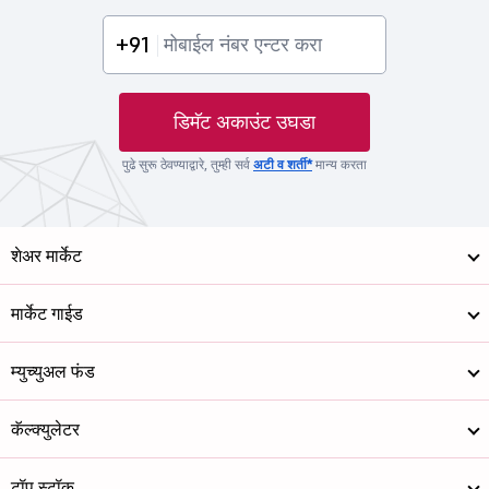
+91
डिमॅट अकाउंट उघडा
पुढे सुरू ठेवण्याद्वारे, तुम्ही सर्व
अटी व शर्ती*
मान्य करता
शेअर मार्केट
मार्केट गाईड
म्युच्युअल फंड
कॅल्क्युलेटर
टॉप स्टॉक