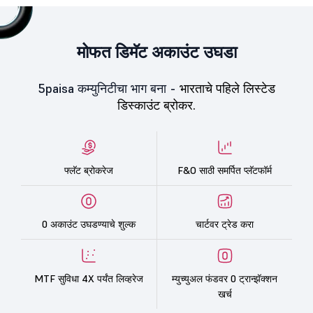
मोफत डिमॅट अकाउंट उघडा
5paisa कम्युनिटीचा भाग बना -
भारताचे पहिले लिस्टेड
डिस्काउंट ब्रोकर.
फ्लॅट ब्रोकरेज
F&O साठी समर्पित प्लॅटफॉर्म
0 अकाउंट उघडण्याचे शुल्क
चार्टवर ट्रेड करा
MTF सुविधा 4X पर्यंत लिव्हरेज
म्युच्युअल फंडवर 0 ट्रान्झॅक्शन
खर्च