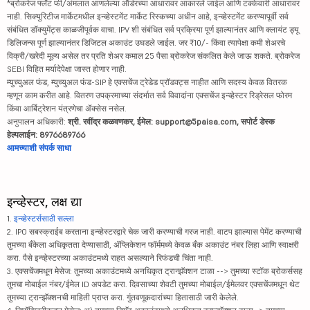
*ब्रोकरेज फ्लॅट फी/अंमलात आणलेल्या ऑर्डरच्या आधारावर आकारले जाईल आणि टक्केवारी आधारावर
नाही. सिक्युरिटीज मार्केटमधील इन्व्हेस्टमेंट मार्केट रिस्कच्या अधीन आहे, इन्व्हेस्टमेंट करण्यापूर्वी सर्व
संबंधित डॉक्युमेंट्स काळजीपूर्वक वाचा. IPV शी संबंधित सर्व प्रक्रिया पूर्ण झाल्यानंतर आणि क्लायंट ड्यू
डिलिजन्स पूर्ण झाल्यानंतर डिजिटल अकाउंट उघडले जाईल. जर ₹10/- किंवा त्यापेक्षा कमी शेअरचे
विक्री/खरेदी मूल्य असेल तर प्रति शेअर कमाल 25 पैसा ब्रोकरेज संकलित केले जाऊ शकते. ब्रोकरेज
SEBI विहित मर्यादेपेक्षा जास्त होणार नाही.
म्युच्युअल फंड, म्युच्युअल फंड-SIP हे एक्सचेंज ट्रेडेड प्रॉडक्ट्स नाहीत आणि सदस्य केवळ वितरक
म्हणून काम करीत आहे. वितरण उपक्रमाच्या संदर्भात सर्व विवादांना एक्सचेंज इन्व्हेस्टर रिड्रेसल फोरम
किंवा आर्बिट्रेशन यंत्रणेचा ॲक्सेस नसेल.
अनुपालन अधिकारी:
श्री. रवींद्र कळवणकर, ईमेल: support@5paisa.com, सपोर्ट डेस्क
हेल्पलाईन: 8976689766
आमच्याशी संपर्क साधा
इन्व्हेस्टर, लक्ष द्या
1.
इन्व्हेस्टर्ससाठी सल्ला
2. IPO सबस्क्राईब करताना इन्व्हेस्टरद्वारे चेक जारी करण्याची गरज नाही. वाटप झाल्यास पेमेंट करण्याची
तुमच्या बँकेला अधिकृतता देण्यासाठी, ॲप्लिकेशन फॉर्ममध्ये केवळ बँक अकाउंट नंबर लिहा आणि स्वाक्षरी
करा. पैसे इन्व्हेस्टरच्या अकाउंटमध्ये राहत असल्याने रिफंडची चिंता नाही.
3. एक्सचेंजमधून मेसेज: तुमच्या अकाउंटमध्ये अनधिकृत ट्रान्झॅक्शन टाळा --> तुमच्या स्टॉक ब्रोकर्ससह
तुमचा मोबाईल नंबर/ईमेल ID अपडेट करा. दिवसाच्या शेवटी तुमच्या मोबाईल/ईमेलवर एक्सचेंजमधून थेट
तुमच्या ट्रान्झॅक्शनची माहिती प्राप्त करा. गुंतवणूकदारांच्या हितासाठी जारी केलेले.