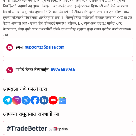
4. डिपॉझिटरीकडून मेसेज: अ) तुमच्या डिमॅट अकाउंटमध्ये अनधिकृत ट्रान्झॅक्शन टाळा -> तुमच्या
डिपॉझिटरी सहभागीसह तुमचा मोबाईल नंबर अपडेट करा. इन्व्हेस्टरच्या हितासाठी जारी केलेल्या त्याच
दिवशी CDSL कडून थेट तुमच्या डिमॅट अकाउंटमध्ये सर्व डेबिट आणि इतर महत्त्वाच्या ट्रान्झॅक्शनसाठी
तुमच्या रजिस्टर्ड मोबाईलवर अलर्ट प्राप्त करा. ब) सिक्युरिटीज मार्केटमध्ये व्यवहार करताना KYC हा एक
वेळचा अभ्यास आहे - एकदा सेबी रजिस्टर्ड मध्यस्थ (ब्रोकर, DP, म्युच्युअल फंड इ.) मार्फत KYC
केल्यानंतर, जेव्हा तुम्ही अन्य मध्यस्थीशी संपर्क साधता तेव्हा तुम्हाला पुन्हा समान प्रोसेस करणे आवश्यक
नाही.
ईमेल:
support@5paisa.com
सपोर्ट डेस्क हेल्पलाईन:
8976689766
आम्हाला येथे फॉलो करा
आमच्या समुदायात सहभागी व्हा