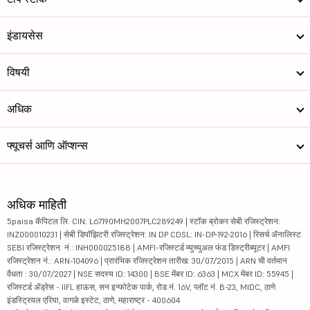
इंडायसेस
विषयी
अधिक
फ्यूचर्स आणि ऑप्शन्स
अधिक माहिती
5paisa कॅपिटल लि. CIN: L67190MH2007PLC289249 | स्टॉक ब्रोकर सेबी रजिस्ट्रेशन:
INZ000010231 | सेबी डिपॉझिटरी रजिस्ट्रेशन: IN DP CDSL: IN-DP-192-2016 | रिसर्च ॲनालिस्ट
SEBI रजिस्ट्रेशन. नं.: INH000025188 | AMFI-रजिस्टर्ड म्युच्युअल फंड डिस्ट्रीब्यूटर | AMFI
रजिस्ट्रेशन नं.: ARN-104096 | प्रारंभिक रजिस्ट्रेशन तारीख: 30/07/2015 | ARN ची वर्तमान
वैधता : 30/07/2027 | NSE सदस्य ID: 14300 | BSE मेंबर ID: 6363 | MCX मेंबर ID: 55945 |
रजिस्टर्ड ॲड्रेस - IIFL हाऊस, सन इन्फोटेक पार्क, रोड नं. 16V, प्लॉट नं. B-23, MIDC, ठाणे
इंडस्ट्रियल एरिया, वागळे इस्टेट, ठाणे, महाराष्ट्र - 400604