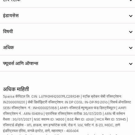
इंडायसेस
विषयी
अधिक
फ्यूचर्स आणि ऑप्शन्स
अधिक माहिती
5paisa कॅपिटल लि. CIN: L67190MH2007PLC289249 | स्टॉक ब्रोकर सेबी रजिस्ट्रेशन:
INZ000010231 | सेबी डिपॉझिटरी रजिस्ट्रेशन: IN DP CDSL: IN-DP-192-2016 | रिसर्च ॲनालिस्ट
SEBI रजिस्ट्रेशन. नं.: INH000025188 | AMFI-रजिस्टर्ड म्युच्युअल फंड डिस्ट्रीब्यूटर | AMFI
रजिस्ट्रेशन नं.: ARN-104096 | प्रारंभिक रजिस्ट्रेशन तारीख: 30/07/2015 | ARN ची वर्तमान
वैधता : 30/07/2027 | NSE सदस्य ID: 14300 | BSE मेंबर ID: 6363 | MCX मेंबर ID: 55945 |
रजिस्टर्ड ॲड्रेस - IIFL हाऊस, सन इन्फोटेक पार्क, रोड नं. 16V, प्लॉट नं. B-23, MIDC, ठाणे
इंडस्ट्रियल एरिया, वागळे इस्टेट, ठाणे, महाराष्ट्र - 400604