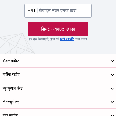
+91
डिमॅट अकाउंट उघडा
पुढे सुरू ठेवण्याद्वारे, तुम्ही सर्व
अटी व शर्ती*
मान्य करता
शेअर मार्केट
मार्केट गाईड
म्युच्युअल फंड
कॅल्क्युलेटर
टॉप स्टॉक