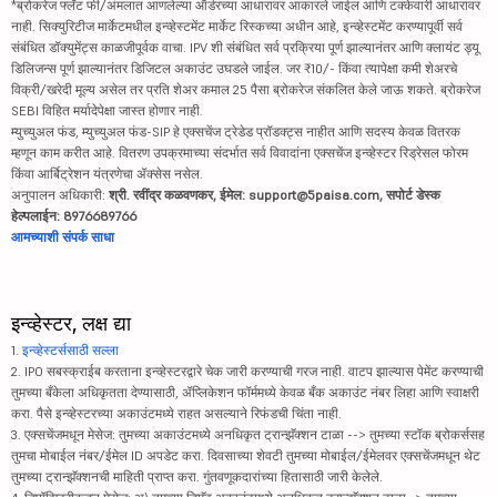
*ब्रोकरेज फ्लॅट फी/अंमलात आणलेल्या ऑर्डरच्या आधारावर आकारले जाईल आणि टक्केवारी आधारावर
नाही. सिक्युरिटीज मार्केटमधील इन्व्हेस्टमेंट मार्केट रिस्कच्या अधीन आहे, इन्व्हेस्टमेंट करण्यापूर्वी सर्व
संबंधित डॉक्युमेंट्स काळजीपूर्वक वाचा. IPV शी संबंधित सर्व प्रक्रिया पूर्ण झाल्यानंतर आणि क्लायंट ड्यू
डिलिजन्स पूर्ण झाल्यानंतर डिजिटल अकाउंट उघडले जाईल. जर ₹10/- किंवा त्यापेक्षा कमी शेअरचे
विक्री/खरेदी मूल्य असेल तर प्रति शेअर कमाल 25 पैसा ब्रोकरेज संकलित केले जाऊ शकते. ब्रोकरेज
SEBI विहित मर्यादेपेक्षा जास्त होणार नाही.
म्युच्युअल फंड, म्युच्युअल फंड-SIP हे एक्सचेंज ट्रेडेड प्रॉडक्ट्स नाहीत आणि सदस्य केवळ वितरक
म्हणून काम करीत आहे. वितरण उपक्रमाच्या संदर्भात सर्व विवादांना एक्सचेंज इन्व्हेस्टर रिड्रेसल फोरम
किंवा आर्बिट्रेशन यंत्रणेचा ॲक्सेस नसेल.
अनुपालन अधिकारी:
श्री. रवींद्र कळवणकर, ईमेल: support@5paisa.com, सपोर्ट डेस्क
हेल्पलाईन: 8976689766
आमच्याशी संपर्क साधा
इन्व्हेस्टर, लक्ष द्या
1.
इन्व्हेस्टर्ससाठी सल्ला
2. IPO सबस्क्राईब करताना इन्व्हेस्टरद्वारे चेक जारी करण्याची गरज नाही. वाटप झाल्यास पेमेंट करण्याची
तुमच्या बँकेला अधिकृतता देण्यासाठी, ॲप्लिकेशन फॉर्ममध्ये केवळ बँक अकाउंट नंबर लिहा आणि स्वाक्षरी
करा. पैसे इन्व्हेस्टरच्या अकाउंटमध्ये राहत असल्याने रिफंडची चिंता नाही.
3. एक्सचेंजमधून मेसेज: तुमच्या अकाउंटमध्ये अनधिकृत ट्रान्झॅक्शन टाळा --> तुमच्या स्टॉक ब्रोकर्ससह
तुमचा मोबाईल नंबर/ईमेल ID अपडेट करा. दिवसाच्या शेवटी तुमच्या मोबाईल/ईमेलवर एक्सचेंजमधून थेट
तुमच्या ट्रान्झॅक्शनची माहिती प्राप्त करा. गुंतवणूकदारांच्या हितासाठी जारी केलेले.