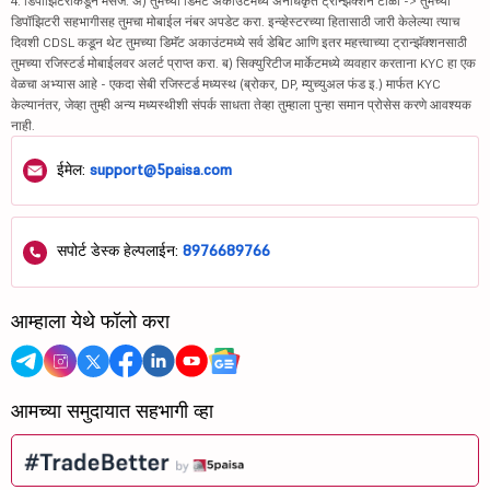
4. डिपॉझिटरीकडून मेसेज: अ) तुमच्या डिमॅट अकाउंटमध्ये अनधिकृत ट्रान्झॅक्शन टाळा -> तुमच्या
डिपॉझिटरी सहभागीसह तुमचा मोबाईल नंबर अपडेट करा. इन्व्हेस्टरच्या हितासाठी जारी केलेल्या त्याच
दिवशी CDSL कडून थेट तुमच्या डिमॅट अकाउंटमध्ये सर्व डेबिट आणि इतर महत्त्वाच्या ट्रान्झॅक्शनसाठी
तुमच्या रजिस्टर्ड मोबाईलवर अलर्ट प्राप्त करा. ब) सिक्युरिटीज मार्केटमध्ये व्यवहार करताना KYC हा एक
वेळचा अभ्यास आहे - एकदा सेबी रजिस्टर्ड मध्यस्थ (ब्रोकर, DP, म्युच्युअल फंड इ.) मार्फत KYC
केल्यानंतर, जेव्हा तुम्ही अन्य मध्यस्थीशी संपर्क साधता तेव्हा तुम्हाला पुन्हा समान प्रोसेस करणे आवश्यक
नाही.
ईमेल:
support@5paisa.com
सपोर्ट डेस्क हेल्पलाईन:
8976689766
आम्हाला येथे फॉलो करा
आमच्या समुदायात सहभागी व्हा