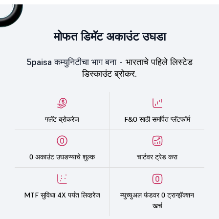
मोफत डिमॅट अकाउंट उघडा
5paisa कम्युनिटीचा भाग बना -
भारताचे पहिले लिस्टेड
डिस्काउंट ब्रोकर.
फ्लॅट ब्रोकरेज
F&O साठी समर्पित प्लॅटफॉर्म
0 अकाउंट उघडण्याचे शुल्क
चार्टवर ट्रेड करा
MTF सुविधा 4X पर्यंत लिव्हरेज
म्युच्युअल फंडवर 0 ट्रान्झॅक्शन
खर्च