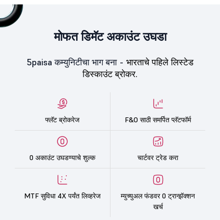
मोफत डिमॅट अकाउंट उघडा
5paisa कम्युनिटीचा भाग बना -
भारताचे पहिले लिस्टेड
डिस्काउंट ब्रोकर.
फ्लॅट ब्रोकरेज
F&O साठी समर्पित प्लॅटफॉर्म
0 अकाउंट उघडण्याचे शुल्क
चार्टवर ट्रेड करा
MTF सुविधा 4X पर्यंत लिव्हरेज
म्युच्युअल फंडवर 0 ट्रान्झॅक्शन
खर्च