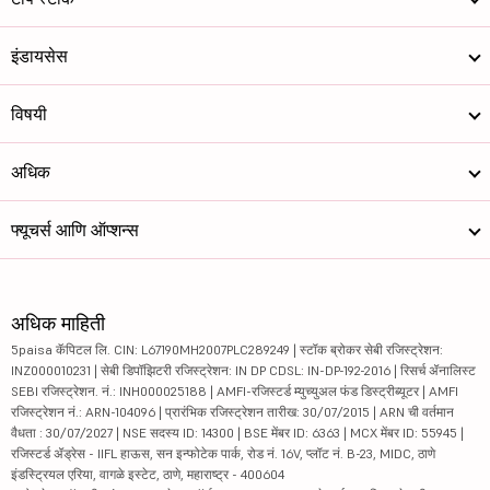
इंडायसेस
विषयी
अधिक
फ्यूचर्स आणि ऑप्शन्स
अधिक माहिती
5paisa कॅपिटल लि. CIN: L67190MH2007PLC289249 | स्टॉक ब्रोकर सेबी रजिस्ट्रेशन:
INZ000010231 | सेबी डिपॉझिटरी रजिस्ट्रेशन: IN DP CDSL: IN-DP-192-2016 | रिसर्च ॲनालिस्ट
SEBI रजिस्ट्रेशन. नं.: INH000025188 | AMFI-रजिस्टर्ड म्युच्युअल फंड डिस्ट्रीब्यूटर | AMFI
रजिस्ट्रेशन नं.: ARN-104096 | प्रारंभिक रजिस्ट्रेशन तारीख: 30/07/2015 | ARN ची वर्तमान
वैधता : 30/07/2027 | NSE सदस्य ID: 14300 | BSE मेंबर ID: 6363 | MCX मेंबर ID: 55945 |
रजिस्टर्ड ॲड्रेस - IIFL हाऊस, सन इन्फोटेक पार्क, रोड नं. 16V, प्लॉट नं. B-23, MIDC, ठाणे
इंडस्ट्रियल एरिया, वागळे इस्टेट, ठाणे, महाराष्ट्र - 400604