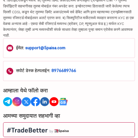
4. डिपॉझिटरीकडून मेसेज: अ) तुमच्या डिमॅट अकाउंटमध्ये अनधिकृत ट्रान्झॅक्शन टाळा -> तुमच्या
डिपॉझिटरी सहभागीसह तुमचा मोबाईल नंबर अपडेट करा. इन्व्हेस्टरच्या हितासाठी जारी केलेल्या त्याच
दिवशी CDSL कडून थेट तुमच्या डिमॅट अकाउंटमध्ये सर्व डेबिट आणि इतर महत्त्वाच्या ट्रान्झॅक्शनसाठी
तुमच्या रजिस्टर्ड मोबाईलवर अलर्ट प्राप्त करा. ब) सिक्युरिटीज मार्केटमध्ये व्यवहार करताना KYC हा एक
वेळचा अभ्यास आहे - एकदा सेबी रजिस्टर्ड मध्यस्थ (ब्रोकर, DP, म्युच्युअल फंड इ.) मार्फत KYC
केल्यानंतर, जेव्हा तुम्ही अन्य मध्यस्थीशी संपर्क साधता तेव्हा तुम्हाला पुन्हा समान प्रोसेस करणे आवश्यक
नाही.
ईमेल:
support@5paisa.com
सपोर्ट डेस्क हेल्पलाईन:
8976689766
आम्हाला येथे फॉलो करा
आमच्या समुदायात सहभागी व्हा