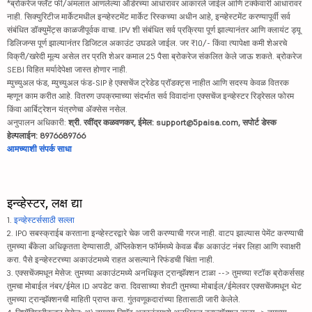
*ब्रोकरेज फ्लॅट फी/अंमलात आणलेल्या ऑर्डरच्या आधारावर आकारले जाईल आणि टक्केवारी आधारावर
नाही. सिक्युरिटीज मार्केटमधील इन्व्हेस्टमेंट मार्केट रिस्कच्या अधीन आहे, इन्व्हेस्टमेंट करण्यापूर्वी सर्व
संबंधित डॉक्युमेंट्स काळजीपूर्वक वाचा. IPV शी संबंधित सर्व प्रक्रिया पूर्ण झाल्यानंतर आणि क्लायंट ड्यू
डिलिजन्स पूर्ण झाल्यानंतर डिजिटल अकाउंट उघडले जाईल. जर ₹10/- किंवा त्यापेक्षा कमी शेअरचे
विक्री/खरेदी मूल्य असेल तर प्रति शेअर कमाल 25 पैसा ब्रोकरेज संकलित केले जाऊ शकते. ब्रोकरेज
SEBI विहित मर्यादेपेक्षा जास्त होणार नाही.
म्युच्युअल फंड, म्युच्युअल फंड-SIP हे एक्सचेंज ट्रेडेड प्रॉडक्ट्स नाहीत आणि सदस्य केवळ वितरक
म्हणून काम करीत आहे. वितरण उपक्रमाच्या संदर्भात सर्व विवादांना एक्सचेंज इन्व्हेस्टर रिड्रेसल फोरम
किंवा आर्बिट्रेशन यंत्रणेचा ॲक्सेस नसेल.
अनुपालन अधिकारी:
श्री. रवींद्र कळवणकर, ईमेल: support@5paisa.com, सपोर्ट डेस्क
हेल्पलाईन: 8976689766
आमच्याशी संपर्क साधा
इन्व्हेस्टर, लक्ष द्या
1.
इन्व्हेस्टर्ससाठी सल्ला
2. IPO सबस्क्राईब करताना इन्व्हेस्टरद्वारे चेक जारी करण्याची गरज नाही. वाटप झाल्यास पेमेंट करण्याची
तुमच्या बँकेला अधिकृतता देण्यासाठी, ॲप्लिकेशन फॉर्ममध्ये केवळ बँक अकाउंट नंबर लिहा आणि स्वाक्षरी
करा. पैसे इन्व्हेस्टरच्या अकाउंटमध्ये राहत असल्याने रिफंडची चिंता नाही.
3. एक्सचेंजमधून मेसेज: तुमच्या अकाउंटमध्ये अनधिकृत ट्रान्झॅक्शन टाळा --> तुमच्या स्टॉक ब्रोकर्ससह
तुमचा मोबाईल नंबर/ईमेल ID अपडेट करा. दिवसाच्या शेवटी तुमच्या मोबाईल/ईमेलवर एक्सचेंजमधून थेट
तुमच्या ट्रान्झॅक्शनची माहिती प्राप्त करा. गुंतवणूकदारांच्या हितासाठी जारी केलेले.