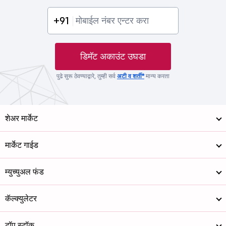
+91
डिमॅट अकाउंट उघडा
पुढे सुरू ठेवण्याद्वारे, तुम्ही सर्व
अटी व शर्ती*
मान्य करता
शेअर मार्केट
मार्केट गाईड
म्युच्युअल फंड
कॅल्क्युलेटर
टॉप स्टॉक