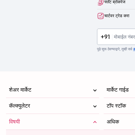
फ्लॅट ब्रोकरेज
चार्टवर ट्रेड करा
+91
पुढे सुरू ठेवण्याद्वारे, तुम्ही सर्व
अ
शेअर मार्केट
मार्केट गाईड
कॅल्क्युलेटर
टॉप स्टॉक
विषयी
अधिक