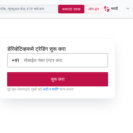
मराठी
अकाउंट उघडा
लॉग-इन
डेरिव्हेटिव्हमध्ये ट्रेडिंग सुरू करा
+91
सुरू करा
पुढे सुरू ठेवण्याद्वारे, तुम्ही सर्व
अटी व शर्ती*
मान्य करता