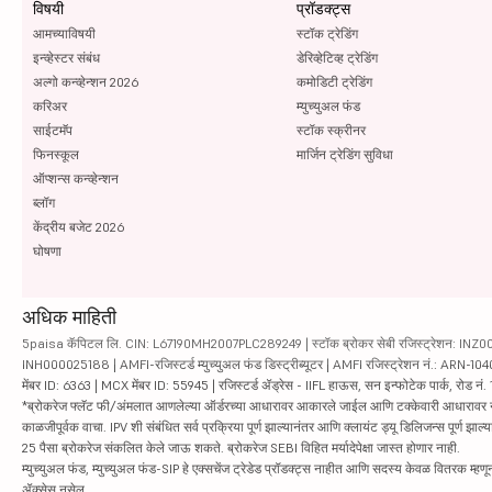
विषयी
प्रॉडक्ट्स
आमच्याविषयी
स्टॉक ट्रेडिंग
इन्व्हेस्टर संबंध
डेरिव्हेटिव्ह ट्रेडिंग
अल्गो कन्व्हेन्शन 2026
कमोडिटी ट्रेडिंग
करिअर
म्युच्युअल फंड
साईटमॅप
स्टॉक स्क्रीनर
फिनस्कूल
मार्जिन ट्रेडिंग सुविधा
ऑप्शन्स कन्व्हेन्शन
ब्लॉग
केंद्रीय बजेट 2026
घोषणा
अधिक माहिती
5paisa कॅपिटल लि. CIN: L67190MH2007PLC289249 | स्टॉक ब्रोकर सेबी रजिस्ट्रेशन: INZ000010
INH000025188 | AMFI-रजिस्टर्ड म्युच्युअल फंड डिस्ट्रीब्यूटर | AMFI रजिस्ट्रेशन नं.: ARN-1
मेंबर ID: 6363 | MCX मेंबर ID: 55945 | रजिस्टर्ड ॲड्रेस - IIFL हाऊस, सन इन्फोटेक पार्क, रोड नं. 1
*ब्रोकरेज फ्लॅट फी/अंमलात आणलेल्या ऑर्डरच्या आधारावर आकारले जाईल आणि टक्केवारी आधारावर नाही. सिक्यु
काळजीपूर्वक वाचा. IPV शी संबंधित सर्व प्रक्रिया पूर्ण झाल्यानंतर आणि क्लायंट ड्यू डिलिजन्स पूर्ण
25 पैसा ब्रोकरेज संकलित केले जाऊ शकते. ब्रोकरेज SEBI विहित मर्यादेपेक्षा जास्त होणार नाही.
म्युच्युअल फंड, म्युच्युअल फंड-SIP हे एक्सचेंज ट्रेडेड प्रॉडक्ट्स नाहीत आणि सदस्य केवळ वितरक म्हणून 
ॲक्सेस नसेल.