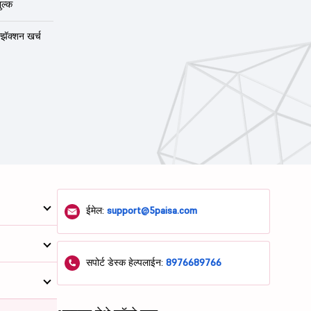
ुल्क
न्झॅक्शन खर्च
ईमेल:
support@5paisa.com
सपोर्ट डेस्क हेल्पलाईन:
8976689766