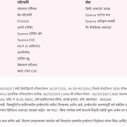
प्लॅटफॉर्म
सेवा
स्केलपर टर्मिनल
डिमॅट अकाउंट उघडा
वेब प्लॅटफॉर्म
5paisa पार्टनर बना
FnO360
5paisa अधिकृत व्यक्ती
अल्गो ट्रेडिंग
गैर-वैयक्तिक अकाउंट
5paisa ट्रेडिंग ॲप
5paisa EXE
MCP AI असिस्टंट
अल्गोस्पेस
ट्रेडिंग व्ह्यू
डेव्हलपर एपीआय
क्वांट टॉवर EXE
231 | सेबी डिपॉझिटरी रजिस्ट्रेशन: IN DP CDSL: IN-DP-192-2016 | रिसर्च ॲनालिस्ट SEBI रजिस्ट्
04096 | प्रारंभिक रजिस्ट्रेशन तारीख: 30/07/2015 | ARN ची वर्तमान वैधता : 30/07/2027 | NSE सदस्
6V, प्लॉट नं. B-23, MIDC, ठाणे इंडस्ट्रियल एरिया, वागळे इस्टेट, ठाणे, महाराष्ट्र - 400604
रिटीज मार्केटमधील इन्व्हेस्टमेंट मार्केट रिस्कच्या अधीन आहे, इन्व्हेस्टमेंट करण्यापूर्वी सर्व संबंधित डॉक
 झाल्यानंतर डिजिटल अकाउंट उघडले जाईल. जर ₹10/- किंवा त्यापेक्षा कमी शेअरचे विक्री/खरेदी मूल्य असेल तर
काम करीत आहे. वितरण उपक्रमाच्या संदर्भात सर्व विवादांना एक्सचेंज इन्व्हेस्टर रिड्रेसल फोरम किंवा आर्बिट्