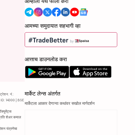
आम्हाला येथे फॉलो करा
आमच्या समुदायात सहभागी व्हा
आत्ताच डाउनलोड करा
मार्केट लेन्स अंतर्गत
रेशन. नं.:
य ID: 14300 | BSE
मार्केटला आकार देणाऱ्या कथांवर सखोल मार्गदर्शन
्युमेंट्स
 प्रति शेअर कमाल
रेशन यंत्रणेचा