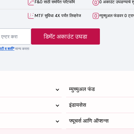
F&O साठी समर्पित प्लॅटफॉर्म
0 अकाउंट उघडण्याचे श
MTF सुविधा 4X पर्यंत लिव्हरेज
म्युच्युअल फंडवर 0 ट्रा
डिमॅट अकाउंट उघडा
टी व शर्ती*
मान्य करता
म्युच्युअल फंड
इंडायसेस
फ्यूचर्स आणि ऑप्शन्स