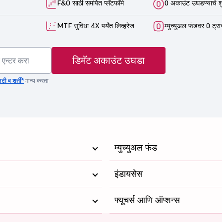
F&O साठी समर्पित प्लॅटफॉर्म
0 अकाउंट उघडण्याचे श
MTF सुविधा 4X पर्यंत लिव्हरेज
म्युच्युअल फंडवर 0 ट्रा
डिमॅट अकाउंट उघडा
टी व शर्ती*
मान्य करता
म्युच्युअल फंड
इंडायसेस
फ्यूचर्स आणि ऑप्शन्स