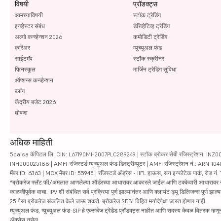
विषयी
प्रॉडक्ट्स
आमच्याविषयी
स्टॉक ट्रेडिंग
इन्व्हेस्टर संबंध
डेरिव्हेटिव्ह ट्रेडिंग
अल्गो कन्व्हेन्शन 2026
कमोडिटी ट्रेडिंग
करिअर
म्युच्युअल फंड
साईटमॅप
स्टॉक स्क्रीनर
फिनस्कूल
मार्जिन ट्रेडिंग सुविधा
ऑप्शन्स कन्व्हेन्शन
ब्लॉग
केंद्रीय बजेट 2026
घोषणा
अधिक माहिती
5paisa कॅपिटल लि. CIN: L67190MH2007PLC289249 | स्टॉक ब्रोकर सेबी रजिस्ट्रेशन: INZ000010
INH000025188 | AMFI-रजिस्टर्ड म्युच्युअल फंड डिस्ट्रीब्यूटर | AMFI रजिस्ट्रेशन नं.: ARN-1
मेंबर ID: 6363 | MCX मेंबर ID: 55945 | रजिस्टर्ड ॲड्रेस - IIFL हाऊस, सन इन्फोटेक पार्क, रोड नं. 1
*ब्रोकरेज फ्लॅट फी/अंमलात आणलेल्या ऑर्डरच्या आधारावर आकारले जाईल आणि टक्केवारी आधारावर नाही. सिक्यु
काळजीपूर्वक वाचा. IPV शी संबंधित सर्व प्रक्रिया पूर्ण झाल्यानंतर आणि क्लायंट ड्यू डिलिजन्स पूर्ण
25 पैसा ब्रोकरेज संकलित केले जाऊ शकते. ब्रोकरेज SEBI विहित मर्यादेपेक्षा जास्त होणार नाही.
म्युच्युअल फंड, म्युच्युअल फंड-SIP हे एक्सचेंज ट्रेडेड प्रॉडक्ट्स नाहीत आणि सदस्य केवळ वितरक म्हणून 
ॲक्सेस नसेल.