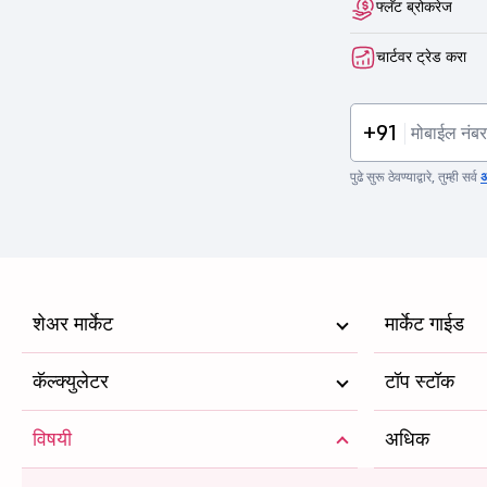
फ्लॅट ब्रोकरेज
चार्टवर ट्रेड करा
+91
पुढे सुरू ठेवण्याद्वारे, तुम्ही सर्व
अ
शेअर मार्केट
मार्केट गाईड
कॅल्क्युलेटर
टॉप स्टॉक
विषयी
अधिक