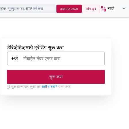
मराठी
अकाउंट उघडा
लॉग-इन
डेरिव्हेटिव्हमध्ये ट्रेडिंग सुरू करा
+91
सुरू करा
पुढे सुरू ठेवण्याद्वारे, तुम्ही सर्व
अटी व शर्ती*
मान्य करता