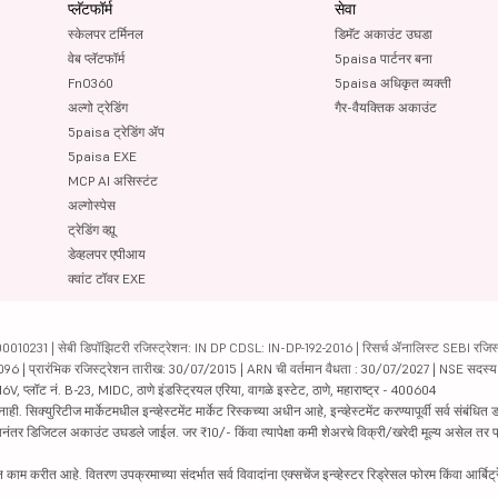
प्लॅटफॉर्म
सेवा
स्केलपर टर्मिनल
डिमॅट अकाउंट उघडा
वेब प्लॅटफॉर्म
5paisa पार्टनर बना
FnO360
5paisa अधिकृत व्यक्ती
अल्गो ट्रेडिंग
गैर-वैयक्तिक अकाउंट
5paisa ट्रेडिंग ॲप
5paisa EXE
MCP AI असिस्टंट
अल्गोस्पेस
ट्रेडिंग व्ह्यू
डेव्हलपर एपीआय
क्वांट टॉवर EXE
231 | सेबी डिपॉझिटरी रजिस्ट्रेशन: IN DP CDSL: IN-DP-192-2016 | रिसर्च ॲनालिस्ट SEBI रजिस्ट्
04096 | प्रारंभिक रजिस्ट्रेशन तारीख: 30/07/2015 | ARN ची वर्तमान वैधता : 30/07/2027 | NSE सदस्
6V, प्लॉट नं. B-23, MIDC, ठाणे इंडस्ट्रियल एरिया, वागळे इस्टेट, ठाणे, महाराष्ट्र - 400604
रिटीज मार्केटमधील इन्व्हेस्टमेंट मार्केट रिस्कच्या अधीन आहे, इन्व्हेस्टमेंट करण्यापूर्वी सर्व संबंधित डॉक
 झाल्यानंतर डिजिटल अकाउंट उघडले जाईल. जर ₹10/- किंवा त्यापेक्षा कमी शेअरचे विक्री/खरेदी मूल्य असेल तर
काम करीत आहे. वितरण उपक्रमाच्या संदर्भात सर्व विवादांना एक्सचेंज इन्व्हेस्टर रिड्रेसल फोरम किंवा आर्बिट्