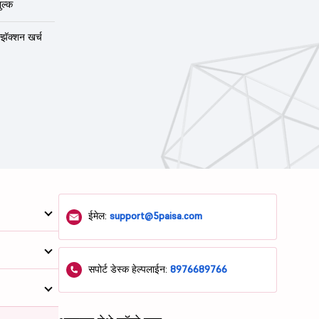
ुल्क
न्झॅक्शन खर्च
ईमेल:
support@5paisa.com
सपोर्ट डेस्क हेल्पलाईन:
8976689766