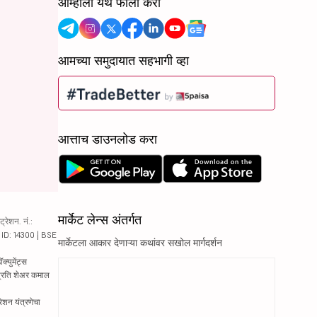
आम्हाला येथे फॉलो करा
आमच्या समुदायात सहभागी व्हा
आत्ताच डाउनलोड करा
मार्केट लेन्स अंतर्गत
रेशन. नं.:
य ID: 14300 | BSE
मार्केटला आकार देणाऱ्या कथांवर सखोल मार्गदर्शन
्युमेंट्स
 प्रति शेअर कमाल
रेशन यंत्रणेचा