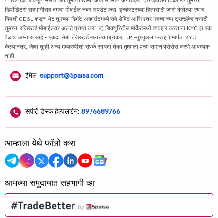
4. डिपॉझिटरीकडून मेसेज: अ) तुमच्या डिमॅट अकाउंटमध्ये अनधिकृत ट्रान्झॅक्शन टाळा -> तुमच्या
डिपॉझिटरी सहभागीसह तुमचा मोबाईल नंबर अपडेट करा. इन्व्हेस्टरच्या हितासाठी जारी केलेल्या त्याच
दिवशी CDSL कडून थेट तुमच्या डिमॅट अकाउंटमध्ये सर्व डेबिट आणि इतर महत्त्वाच्या ट्रान्झॅक्शनसाठी
तुमच्या रजिस्टर्ड मोबाईलवर अलर्ट प्राप्त करा. ब) सिक्युरिटीज मार्केटमध्ये व्यवहार करताना KYC हा एक
वेळचा अभ्यास आहे - एकदा सेबी रजिस्टर्ड मध्यस्थ (ब्रोकर, DP, म्युच्युअल फंड इ.) मार्फत KYC
केल्यानंतर, जेव्हा तुम्ही अन्य मध्यस्थीशी संपर्क साधता तेव्हा तुम्हाला पुन्हा समान प्रोसेस करणे आवश्यक
नाही.
ईमेल:
support@5paisa.com
सपोर्ट डेस्क हेल्पलाईन:
8976689766
आम्हाला येथे फॉलो करा
आमच्या समुदायात सहभागी व्हा