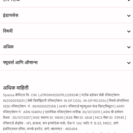
इंडायसेस
विषयी
अधिक
फ्यूचर्स आणि ऑप्शन्स
अधिक माहिती
5paisa कॅपिटल लि. CIN: L67190MH2007PLC289249 | स्टॉक ब्रोकर सेबी रजिस्ट्रेशन:
INZ000010231 | सेबी डिपॉझिटरी रजिस्ट्रेशन: IN DP CDSL: IN-DP-192-2016 | रिसर्च ॲनालिस्ट
SEBI रजिस्ट्रेशन. नं.: INH000025188 | AMFI-रजिस्टर्ड म्युच्युअल फंड डिस्ट्रीब्यूटर | AMFI
रजिस्ट्रेशन नं.: ARN-104096 | प्रारंभिक रजिस्ट्रेशन तारीख: 30/07/2015 | ARN ची वर्तमान
वैधता : 30/07/2027 | NSE सदस्य ID: 14300 | BSE मेंबर ID: 6363 | MCX मेंबर ID: 55945 |
रजिस्टर्ड ॲड्रेस - IIFL हाऊस, सन इन्फोटेक पार्क, रोड नं. 16V, प्लॉट नं. B-23, MIDC, ठाणे
इंडस्ट्रियल एरिया, वागळे इस्टेट, ठाणे, महाराष्ट्र - 400604