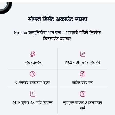
मोफत डिमॅट अकाउंट उघडा
5paisa कम्युनिटीचा भाग बना -
भारताचे पहिले लिस्टेड
डिस्काउंट ब्रोकर.
फ्लॅट ब्रोकरेज
F&O साठी समर्पित प्लॅटफॉर्म
0 अकाउंट उघडण्याचे शुल्क
चार्टवर ट्रेड करा
MTF सुविधा 4X पर्यंत लिव्हरेज
म्युच्युअल फंडवर 0 ट्रान्झॅक्शन
खर्च