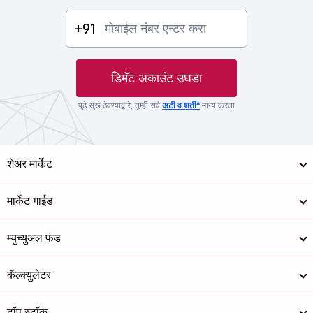
+91
डिमॅट अकाउंट उघडा
पुढे सुरू ठेवण्याद्वारे, तुम्ही सर्व
अटी व शर्ती*
मान्य करता
शेअर मार्केट
मार्केट गाईड
म्युच्युअल फंड
कॅल्क्युलेटर
टॉप स्टॉक