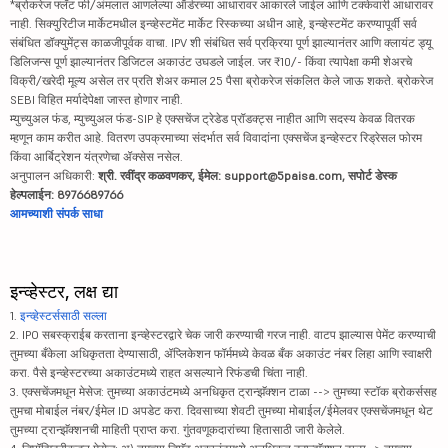
*ब्रोकरेज फ्लॅट फी/अंमलात आणलेल्या ऑर्डरच्या आधारावर आकारले जाईल आणि टक्केवारी आधारावर
नाही. सिक्युरिटीज मार्केटमधील इन्व्हेस्टमेंट मार्केट रिस्कच्या अधीन आहे, इन्व्हेस्टमेंट करण्यापूर्वी सर्व
संबंधित डॉक्युमेंट्स काळजीपूर्वक वाचा. IPV शी संबंधित सर्व प्रक्रिया पूर्ण झाल्यानंतर आणि क्लायंट ड्यू
डिलिजन्स पूर्ण झाल्यानंतर डिजिटल अकाउंट उघडले जाईल. जर ₹10/- किंवा त्यापेक्षा कमी शेअरचे
विक्री/खरेदी मूल्य असेल तर प्रति शेअर कमाल 25 पैसा ब्रोकरेज संकलित केले जाऊ शकते. ब्रोकरेज
SEBI विहित मर्यादेपेक्षा जास्त होणार नाही.
म्युच्युअल फंड, म्युच्युअल फंड-SIP हे एक्सचेंज ट्रेडेड प्रॉडक्ट्स नाहीत आणि सदस्य केवळ वितरक
म्हणून काम करीत आहे. वितरण उपक्रमाच्या संदर्भात सर्व विवादांना एक्सचेंज इन्व्हेस्टर रिड्रेसल फोरम
किंवा आर्बिट्रेशन यंत्रणेचा ॲक्सेस नसेल.
अनुपालन अधिकारी:
श्री. रवींद्र कळवणकर, ईमेल: support@5paisa.com, सपोर्ट डेस्क
हेल्पलाईन: 8976689766
आमच्याशी संपर्क साधा
इन्व्हेस्टर, लक्ष द्या
1.
इन्व्हेस्टर्ससाठी सल्ला
2. IPO सबस्क्राईब करताना इन्व्हेस्टरद्वारे चेक जारी करण्याची गरज नाही. वाटप झाल्यास पेमेंट करण्याची
तुमच्या बँकेला अधिकृतता देण्यासाठी, ॲप्लिकेशन फॉर्ममध्ये केवळ बँक अकाउंट नंबर लिहा आणि स्वाक्षरी
करा. पैसे इन्व्हेस्टरच्या अकाउंटमध्ये राहत असल्याने रिफंडची चिंता नाही.
3. एक्सचेंजमधून मेसेज: तुमच्या अकाउंटमध्ये अनधिकृत ट्रान्झॅक्शन टाळा --> तुमच्या स्टॉक ब्रोकर्ससह
तुमचा मोबाईल नंबर/ईमेल ID अपडेट करा. दिवसाच्या शेवटी तुमच्या मोबाईल/ईमेलवर एक्सचेंजमधून थेट
तुमच्या ट्रान्झॅक्शनची माहिती प्राप्त करा. गुंतवणूकदारांच्या हितासाठी जारी केलेले.