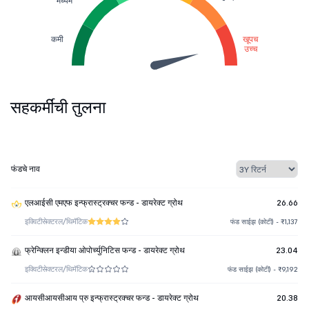
मध्यम
कमी
खूपच
उच्च
सहकर्मींची तुलना
फंडचे नाव
एलआईसी एमएफ इन्फ्रास्ट्रक्चर फन्ड - डायरेक्ट ग्रोथ
26.66
इक्विटी
सेक्टरल/थिमॅटिक
फंड साईझ (कोटी) - ₹1,137
फ्रेन्क्लिन इन्डीया ओपोर्च्युनिटिस फन्ड - डायरेक्ट ग्रोथ
23.04
इक्विटी
सेक्टरल/थिमॅटिक
फंड साईझ (कोटी) - ₹9,192
आयसीआयसीआय प्रु इन्फ्रास्ट्रक्चर फन्ड - डायरेक्ट ग्रोथ
20.38