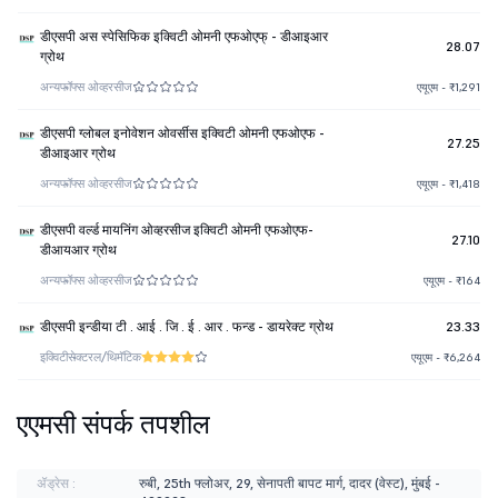
डीएसपी अस स्पेसिफिक इक्विटी ओमनी एफओएफ् - डीआइआर
28.07
ग्रोथ
अन्य
फॉफ्स ओव्हरसीज
एयूएम - ₹1,291
डीएसपी ग्लोबल इनोवेशन ओवर्सीस इक्विटी ओमनी एफओएफ -
27.25
डीआइआर ग्रोथ
अन्य
फॉफ्स ओव्हरसीज
एयूएम - ₹1,418
डीएसपी वर्ल्ड मायनिंग ओव्हरसीज इक्विटी ओमनी एफओएफ-
27.10
डीआयआर ग्रोथ
अन्य
फॉफ्स ओव्हरसीज
एयूएम - ₹164
डीएसपी इन्डीया टी . आई . जि . ई . आर . फन्ड - डायरेक्ट ग्रोथ
23.33
इक्विटी
सेक्टरल/थिमॅटिक
एयूएम - ₹6,264
एएमसी संपर्क तपशील
ॲड्रेस :
रुबी, 25th फ्लोअर, 29, सेनापती बापट मार्ग, दादर (वेस्ट), मुंबई -