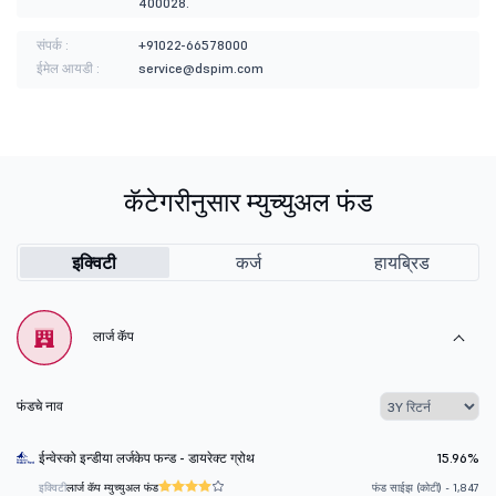
400028.
संपर्क :
+91022-66578000
ईमेल आयडी :
service@dspim.com
कॅटेगरीनुसार म्युच्युअल फंड
इक्विटी
कर्ज
हायब्रिड
लार्ज कॅप
फंडचे नाव
ईन्वेस्को इन्डीया लर्जकेप फन्ड - डायरेक्ट ग्रोथ
15.96%
इक्विटी
लार्ज कॅप म्युच्युअल फंड
फंड साईझ (कोटी) - 1,847