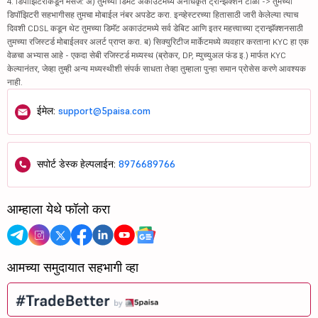
4. डिपॉझिटरीकडून मेसेज: अ) तुमच्या डिमॅट अकाउंटमध्ये अनधिकृत ट्रान्झॅक्शन टाळा -> तुमच्या
डिपॉझिटरी सहभागीसह तुमचा मोबाईल नंबर अपडेट करा. इन्व्हेस्टरच्या हितासाठी जारी केलेल्या त्याच
दिवशी CDSL कडून थेट तुमच्या डिमॅट अकाउंटमध्ये सर्व डेबिट आणि इतर महत्त्वाच्या ट्रान्झॅक्शनसाठी
तुमच्या रजिस्टर्ड मोबाईलवर अलर्ट प्राप्त करा. ब) सिक्युरिटीज मार्केटमध्ये व्यवहार करताना KYC हा एक
वेळचा अभ्यास आहे - एकदा सेबी रजिस्टर्ड मध्यस्थ (ब्रोकर, DP, म्युच्युअल फंड इ.) मार्फत KYC
केल्यानंतर, जेव्हा तुम्ही अन्य मध्यस्थीशी संपर्क साधता तेव्हा तुम्हाला पुन्हा समान प्रोसेस करणे आवश्यक
नाही.
ईमेल:
support@5paisa.com
सपोर्ट डेस्क हेल्पलाईन:
8976689766
आम्हाला येथे फॉलो करा
आमच्या समुदायात सहभागी व्हा