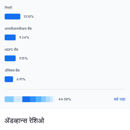
निफ्टी
13.10%
आयसीआयसीआय बँक
9.24%
HDFC बँक
9.15%
ॲक्सिस बँक
6.91%
सर्व पाहा
44.58%
ॲडव्हान्स रेशिओ