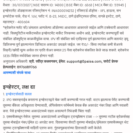
वैधता : 30/07/2027 | NSE सदस्य ID: 14300 | BSE मेंबर ID: 6363 | MCX मेंबर ID: 55945 |
इन्व्हेस्टमेंट ॲडव्हायजर रजिस्ट्रेशन नं: INA000014252 | रजिस्टर्ड ॲड्रेस - IIFL हाऊस, सन
इन्फोटेक पार्क, रोड नं. 16V, प्लॉट नं. B-23, MIDC, ठाणे इंडस्ट्रियल एरिया, वागळे इस्टेट, ठाणे,
महाराष्ट्र - 400604
*ब्रोकरेज फ्लॅट फी/अंमलात आणलेल्या ऑर्डरच्या आधारावर आकारले जाईल आणि टक्केवारी आधारावर
नाही. सिक्युरिटीज मार्केटमधील इन्व्हेस्टमेंट मार्केट रिस्कच्या अधीन आहे, इन्व्हेस्टमेंट करण्यापूर्वी सर्व
संबंधित डॉक्युमेंट्स काळजीपूर्वक वाचा. IPV शी संबंधित सर्व प्रक्रिया पूर्ण झाल्यानंतर आणि क्लायंट ड्यू
डिलिजन्स पूर्ण झाल्यानंतर डिजिटल अकाउंट उघडले जाईल. जर ₹10/- किंवा त्यापेक्षा कमी शेअरचे
विक्री/खरेदी मूल्य असेल तर प्रति शेअर कमाल 25 पैसा ब्रोकरेज संकलित केले जाऊ शकते. ब्रोकरेज
SEBI विहित मर्यादेपेक्षा जास्त होणार नाही.
अनुपालन अधिकारी:
श्री. रवींद्र कळवणकर, ईमेल: support@5paisa.com, सपोर्ट डेस्क
हेल्पलाईन: 8976689766
आमच्याशी संपर्क साधा
इन्व्हेस्टर, लक्ष द्या
1.
इन्व्हेस्टर्ससाठी सल्ला
2. IPO सबस्क्राईब करताना इन्व्हेस्टरद्वारे चेक जारी करण्याची गरज नाही. वाटप झाल्यास पेमेंट करण्याची
तुमच्या बँकेला अधिकृतता देण्यासाठी, ॲप्लिकेशन फॉर्ममध्ये केवळ बँक अकाउंट नंबर लिहा आणि स्वाक्षरी
करा. पैसे इन्व्हेस्टरच्या अकाउंटमध्ये राहत असल्याने रिफंडची चिंता नाही.
3. एक्सचेंजमधून मेसेज: तुमच्या अकाउंटमध्ये अनधिकृत ट्रान्झॅक्शन टाळा --> तुमच्या स्टॉक ब्रोकर्ससह
तुमचा मोबाईल नंबर/ईमेल ID अपडेट करा. दिवसाच्या शेवटी तुमच्या मोबाईल/ईमेलवर एक्सचेंजमधून थेट
तुमच्या ट्रान्झॅक्शनची माहिती प्राप्त करा. गुंतवणूकदारांच्या हितासाठी जारी केलेले.