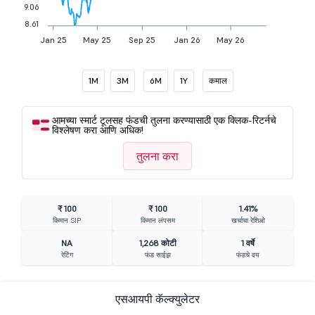
9.06
8.61
Jan 25
May 25
Sep 25
Jan 26
May 26
1M
3M
6M
1Y
कमाल
आमच्या स्मार्ट टूलसह फंडची तुलना करण्यासाठी एक क्लिक-रिटर्नचे
विश्लेषण करा आणि अधिक!
तुलना करा
₹ 100
₹ 100
1.41%
किमान SIP
किमान लंपसम
खर्चाचा रेशिओ
NA
1,268 कोटी
1 वर्षे
रेटिंग
फंड साईझ
फंडचे वय
एसआयपी कॅल्क्युलेटर