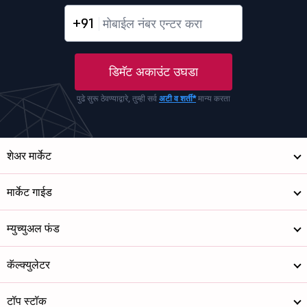
+91
डिमॅट अकाउंट उघडा
पुढे सुरू ठेवण्याद्वारे, तुम्ही सर्व
अटी व शर्ती*
मान्य करता
शेअर मार्केट
मार्केट गाईड
म्युच्युअल फंड
कॅल्क्युलेटर
टॉप स्टॉक