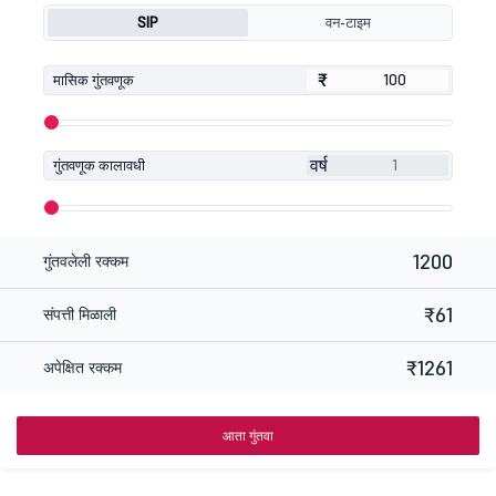
SIP
वन-टाइम
₹
₹
मासिक गुंतवणूक
वर्ष
गुंतवणूक कालावधी
1200
गुंतवलेली रक्कम
₹61
संपत्ती मिळाली
₹1261
अपेक्षित रक्कम
आता गुंतवा