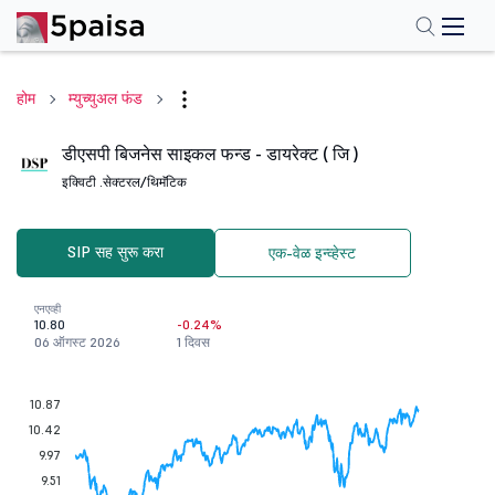
होम
म्युच्युअल फंड
डीएसपी बिजनेस साइकल फन्ड - डायरेक्ट ( जि )
इक्विटी .
सेक्टरल/थिमॅटिक
SIP सह सुरू करा
एक-वेळ इन्व्हेस्ट
एनएव्ही
10.80
-0.24%
06 ऑगस्ट 2026
1 दिवस
10.87
10.42
9.97
9.51