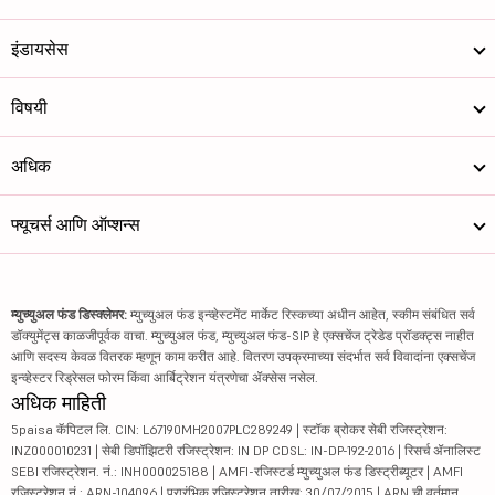
इंडायसेस
विषयी
अधिक
फ्यूचर्स आणि ऑप्शन्स
म्युच्युअल फंड डिस्क्लेमर:
म्युच्युअल फंड इन्व्हेस्टमेंट मार्केट रिस्कच्या अधीन आहेत, स्कीम संबंधित सर्व
डॉक्युमेंट्स काळजीपूर्वक वाचा. म्युच्युअल फंड, म्युच्युअल फंड-SIP हे एक्सचेंज ट्रेडेड प्रॉडक्ट्स नाहीत
आणि सदस्य केवळ वितरक म्हणून काम करीत आहे. वितरण उपक्रमाच्या संदर्भात सर्व विवादांना एक्सचेंज
इन्व्हेस्टर रिड्रेसल फोरम किंवा आर्बिट्रेशन यंत्रणेचा ॲक्सेस नसेल.
अधिक माहिती
5paisa कॅपिटल लि. CIN: L67190MH2007PLC289249 | स्टॉक ब्रोकर सेबी रजिस्ट्रेशन:
INZ000010231 | सेबी डिपॉझिटरी रजिस्ट्रेशन: IN DP CDSL: IN-DP-192-2016 | रिसर्च ॲनालिस्ट
SEBI रजिस्ट्रेशन. नं.: INH000025188 | AMFI-रजिस्टर्ड म्युच्युअल फंड डिस्ट्रीब्यूटर | AMFI
रजिस्ट्रेशन नं.: ARN-104096 | प्रारंभिक रजिस्ट्रेशन तारीख: 30/07/2015 | ARN ची वर्तमान