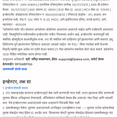
रजिस्ट्रेशन नं.: ARN-104096 | प्रारंभिक रजिस्ट्रेशन तारीख: 30/07/2015 | ARN ची वर्तमान
वैधता : 30/07/2027 | NSE सदस्य ID: 14300 | BSE मेंबर ID: 6363 | MCX मेंबर ID: 55945 |
इन्व्हेस्टमेंट ॲडव्हायजर रजिस्ट्रेशन नं: INA000014252 | रजिस्टर्ड ॲड्रेस - IIFL हाऊस, सन
इन्फोटेक पार्क, रोड नं. 16V, प्लॉट नं. B-23, MIDC, ठाणे इंडस्ट्रियल एरिया, वागळे इस्टेट, ठाणे,
महाराष्ट्र - 400604
*ब्रोकरेज फ्लॅट फी/अंमलात आणलेल्या ऑर्डरच्या आधारावर आकारले जाईल आणि टक्केवारी आधारावर
नाही. सिक्युरिटीज मार्केटमधील इन्व्हेस्टमेंट मार्केट रिस्कच्या अधीन आहे, इन्व्हेस्टमेंट करण्यापूर्वी सर्व
संबंधित डॉक्युमेंट्स काळजीपूर्वक वाचा. IPV शी संबंधित सर्व प्रक्रिया पूर्ण झाल्यानंतर आणि क्लायंट ड्यू
डिलिजन्स पूर्ण झाल्यानंतर डिजिटल अकाउंट उघडले जाईल. जर ₹10/- किंवा त्यापेक्षा कमी शेअरचे
विक्री/खरेदी मूल्य असेल तर प्रति शेअर कमाल 25 पैसा ब्रोकरेज संकलित केले जाऊ शकते. ब्रोकरेज
SEBI विहित मर्यादेपेक्षा जास्त होणार नाही.
अनुपालन अधिकारी:
श्री. रवींद्र कळवणकर, ईमेल: support@5paisa.com, सपोर्ट डेस्क
हेल्पलाईन: 8976689766
आमच्याशी संपर्क साधा
इन्व्हेस्टर, लक्ष द्या
1.
इन्व्हेस्टर्ससाठी सल्ला
2. IPO सबस्क्राईब करताना इन्व्हेस्टरद्वारे चेक जारी करण्याची गरज नाही. वाटप झाल्यास पेमेंट करण्याची
तुमच्या बँकेला अधिकृतता देण्यासाठी, ॲप्लिकेशन फॉर्ममध्ये केवळ बँक अकाउंट नंबर लिहा आणि स्वाक्षरी
करा. पैसे इन्व्हेस्टरच्या अकाउंटमध्ये राहत असल्याने रिफंडची चिंता नाही.
3. एक्सचेंजमधून मेसेज: तुमच्या अकाउंटमध्ये अनधिकृत ट्रान्झॅक्शन टाळा --> तुमच्या स्टॉक ब्रोकर्ससह
तुमचा मोबाईल नंबर/ईमेल ID अपडेट करा. दिवसाच्या शेवटी तुमच्या मोबाईल/ईमेलवर एक्सचेंजमधून थेट