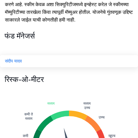
करणे आहे. स्कीम केवळ अशा सिक्युरिटीजमध्ये इन्व्हेस्ट करेल जे स्कीमच्या
मॅच्युरिटीच्या तारखेला किंवा त्यापूर्वी मॅच्युअर होतील. योजनेचे गुंतवणूक उद्दिष्ट
साकारले जाईल याची कोणतीही हमी नाही.
फंड मॅनेजर्स
संदीप यादव
रिस्क-ओ-मीटर
मध्यम
मध्यम
उच्च
कमी ते
उच्च
मध्यम
कमी
खूपच