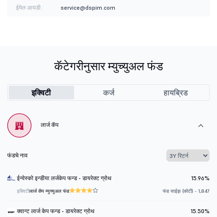
ईमेल आयडी :
service@dspim.com
कॅटेगरीनुसार म्युच्युअल फंड
इक्विटी
कर्ज
हायब्रिड
लार्ज कॅप
फंडचे नाव
ईन्वेस्को इन्डीया लर्जकेप फन्ड - डायरेक्ट ग्रोथ
15.96%
इक्विटी
लार्ज कॅप म्युच्युअल फंड
फंड साईझ (कोटी) - 1,847
क्वान्ट लार्ज केप फन्ड - डायरेक्ट ग्रोथ
15.50%