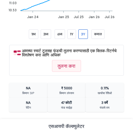
11.03
10.53
Jan 24
Jan 25
Jul 25
Jan 26
Jul 26
1M
3M
6M
1Y
3Y
कमाल
आमच्या स्मार्ट टूलसह फंडची तुलना करण्यासाठी एक क्लिक-रिटर्नचे
विश्लेषण करा आणि अधिक!
तुलना करा
NA
₹ 5000
0.11%
किमान SIP
किमान लंपसम
खर्चाचा रेशिओ
NA
47 कोटी
3 वर्षे
रेटिंग
फंड साईझ
फंडचे वय
एसआयपी कॅल्क्युलेटर