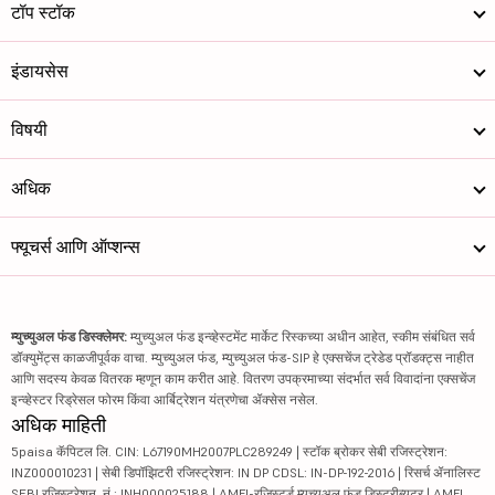
टॉप स्टॉक
इंडायसेस
विषयी
अधिक
फ्यूचर्स आणि ऑप्शन्स
म्युच्युअल फंड डिस्क्लेमर:
म्युच्युअल फंड इन्व्हेस्टमेंट मार्केट रिस्कच्या अधीन आहेत, स्कीम संबंधित सर्व
डॉक्युमेंट्स काळजीपूर्वक वाचा. म्युच्युअल फंड, म्युच्युअल फंड-SIP हे एक्सचेंज ट्रेडेड प्रॉडक्ट्स नाहीत
आणि सदस्य केवळ वितरक म्हणून काम करीत आहे. वितरण उपक्रमाच्या संदर्भात सर्व विवादांना एक्सचेंज
इन्व्हेस्टर रिड्रेसल फोरम किंवा आर्बिट्रेशन यंत्रणेचा ॲक्सेस नसेल.
अधिक माहिती
5paisa कॅपिटल लि. CIN: L67190MH2007PLC289249 | स्टॉक ब्रोकर सेबी रजिस्ट्रेशन:
INZ000010231 | सेबी डिपॉझिटरी रजिस्ट्रेशन: IN DP CDSL: IN-DP-192-2016 | रिसर्च ॲनालिस्ट
SEBI रजिस्ट्रेशन. नं.: INH000025188 | AMFI-रजिस्टर्ड म्युच्युअल फंड डिस्ट्रीब्यूटर | AMFI