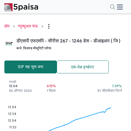
होम
म्युच्युअल फंड
डीएसपी एफएमपि - सीरीस 267 - 1246 डेस - डीआइआर ( जि )
कर्ज .
फिक्स्ड मॅच्युरिटी प्लॅन्स
SIP सह सुरू करा
एक-वेळ इन्व्हेस्ट
एनएव्ही
13.04
0.15%
7.39%
06 ऑगस्ट 2026
1 दिवस
3Y सीएजीआर रिटर्न
13.04
12.54
12.04
11.53