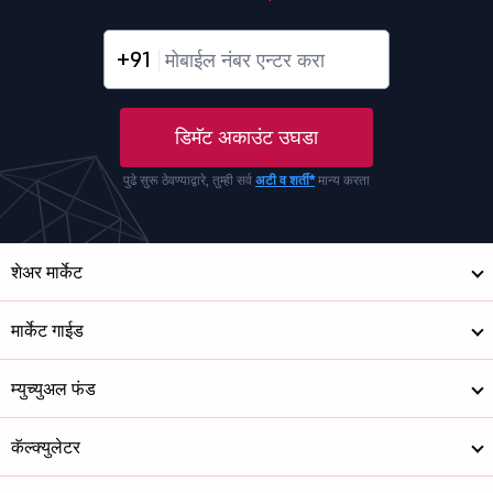
+91
डिमॅट अकाउंट उघडा
पुढे सुरू ठेवण्याद्वारे, तुम्ही सर्व
अटी व शर्ती*
मान्य करता
शेअर मार्केट
मार्केट गाईड
म्युच्युअल फंड
कॅल्क्युलेटर