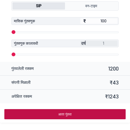
SIP
वन-टाइम
₹
₹
मासिक गुंतवणूक
वर्ष
गुंतवणूक कालावधी
1200
गुंतवलेली रक्कम
₹43
संपत्ती मिळाली
₹1243
अपेक्षित रक्कम
आता गुंतवा