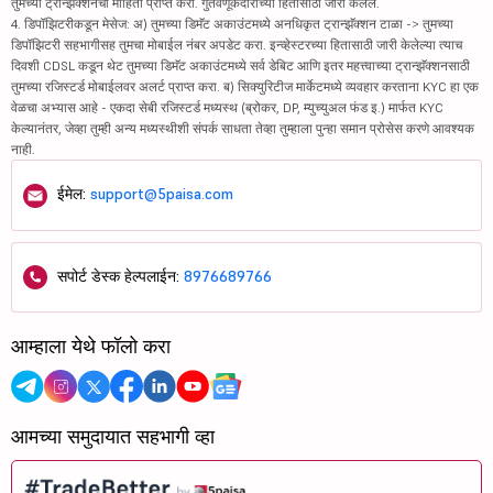
तुमच्या ट्रान्झॅक्शनची माहिती प्राप्त करा. गुंतवणूकदारांच्या हितासाठी जारी केलेले.
4. डिपॉझिटरीकडून मेसेज: अ) तुमच्या डिमॅट अकाउंटमध्ये अनधिकृत ट्रान्झॅक्शन टाळा -> तुमच्या
डिपॉझिटरी सहभागीसह तुमचा मोबाईल नंबर अपडेट करा. इन्व्हेस्टरच्या हितासाठी जारी केलेल्या त्याच
दिवशी CDSL कडून थेट तुमच्या डिमॅट अकाउंटमध्ये सर्व डेबिट आणि इतर महत्त्वाच्या ट्रान्झॅक्शनसाठी
तुमच्या रजिस्टर्ड मोबाईलवर अलर्ट प्राप्त करा. ब) सिक्युरिटीज मार्केटमध्ये व्यवहार करताना KYC हा एक
वेळचा अभ्यास आहे - एकदा सेबी रजिस्टर्ड मध्यस्थ (ब्रोकर, DP, म्युच्युअल फंड इ.) मार्फत KYC
केल्यानंतर, जेव्हा तुम्ही अन्य मध्यस्थीशी संपर्क साधता तेव्हा तुम्हाला पुन्हा समान प्रोसेस करणे आवश्यक
नाही.
ईमेल:
support@5paisa.com
सपोर्ट डेस्क हेल्पलाईन:
8976689766
आम्हाला येथे फॉलो करा
आमच्या समुदायात सहभागी व्हा