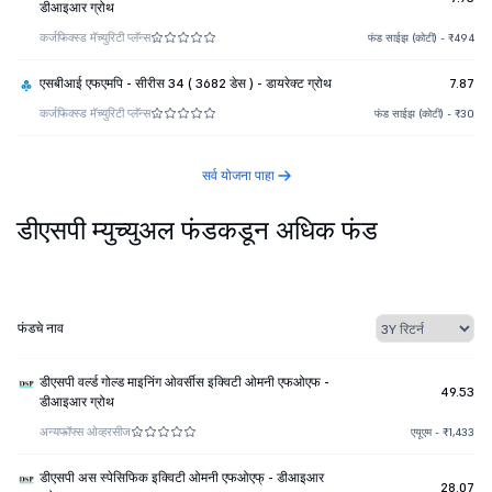
डीआइआर ग्रोथ
कर्ज
फिक्स्ड मॅच्युरिटी प्लॅन्स
फंड साईझ (कोटी) - ₹494
एसबीआई एफएमपि - सीरीस 34 ( 3682 डेस ) - डायरेक्ट ग्रोथ
7.87
कर्ज
फिक्स्ड मॅच्युरिटी प्लॅन्स
फंड साईझ (कोटी) - ₹30
सर्व योजना पाहा
डीएसपी म्युच्युअल फंडकडून अधिक फंड
फंडचे नाव
डीएसपी वर्ल्ड गोल्ड माइनिंग ओवर्सीस इक्विटी ओमनी एफओएफ -
49.53
डीआइआर ग्रोथ
अन्य
फॉफ्स ओव्हरसीज
एयूएम - ₹1,433
डीएसपी अस स्पेसिफिक इक्विटी ओमनी एफओएफ् - डीआइआर
28.07